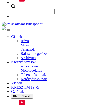
Cikkek
Hírek
Magazin
Tanácsok
Baleset-megelőzés
Archívum
Kreszváltozások
Autósoknak
Motorosoknak
Teherautósoknak
Kerékpárosoknak
Videók
KRESZ FM 19.75
Galériák
KRESZkerék