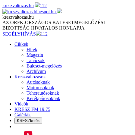
Skip
kreszvaltozas.hu
112
to
content
kreszvaltozas.hu
AZ ORFK-ORSZÁGOS BALESETMEGELŐZÉSI
BIZOTTSÁG HIVATALOS HONLAPJA
SEGÉLYHÍVÁS
112
Cikkek
Hírek
Magazin
Tanácsok
Baleset-megelőzés
Archívum
Kreszváltozások
Autósoknak
Motorosoknak
Teherautósoknak
Kerékpárosoknak
Videók
KRESZ FM 19.75
Galériák
KRESZkerék