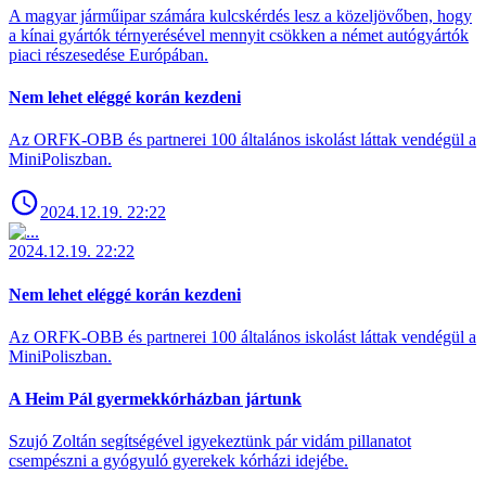
A magyar járműipar számára kulcskérdés lesz a közeljövőben, hogy
a kínai gyártók térnyerésével mennyit csökken a német autógyártók
piaci részesedése Európában.
Nem lehet eléggé korán kezdeni
Az ORFK-OBB és partnerei 100 általános iskolást láttak vendégül a
MiniPoliszban.
2024.12.19. 22:22
2024.12.19. 22:22
Nem lehet eléggé korán kezdeni
Az ORFK-OBB és partnerei 100 általános iskolást láttak vendégül a
MiniPoliszban.
A Heim Pál gyermekkórházban jártunk
Szujó Zoltán segítségével igyekeztünk pár vidám pillanatot
csempészni a gyógyuló gyerekek kórházi idejébe.