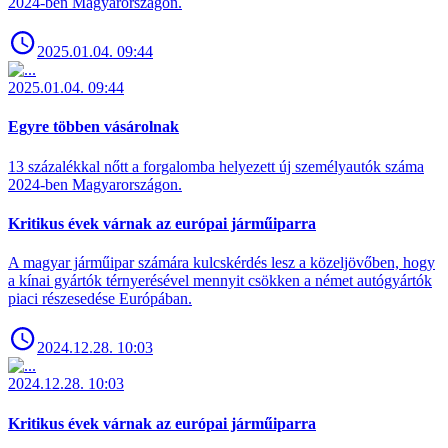
2024-ben Magyarországon.
2025.01.04. 09:44
2025.01.04. 09:44
Egyre többen vásárolnak
13 százalékkal nőtt a forgalomba helyezett új személyautók száma
2024-ben Magyarországon.
Kritikus évek várnak az európai járműiparra
A magyar járműipar számára kulcskérdés lesz a közeljövőben, hogy
a kínai gyártók térnyerésével mennyit csökken a német autógyártók
piaci részesedése Európában.
2024.12.28. 10:03
2024.12.28. 10:03
Kritikus évek várnak az európai járműiparra