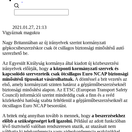
2021.01.27, 21:13
Vigyáznak magukra
Nagy Britanniában az új irányelvek szerint kormányzati
gépkocsibeszerzéskor csak öt csillagos biztonsági minősítésű autó
szerezhető be.
Az Egyesült Királyság kormánya által kiadott új közbeszerzési
irányelvek előírják, hogy
a központi kormányzati szervek és
kapcsolódó szervezeteik csak ötcsillagos Euro NCAP biztonsági
minősítésű típusokat vásárolhatnak.
A döntéssel a brit vezetés az
első, amely kormányzati szinten határoz a gépjárműbeszerzéseknél
biztonsági minősítési alapon. Az ETSC (European Transport Safety
Council) információi szerint mindeddig csak a finn és a svéd
közlekedési hatóság szabta feltétlenül a gépjárműbeszerzéseiknél az
ötcsillagos Euro NCAP besorolást.
A britek még annyiban tovább is mennek, hogy
a beszerzésekhez
előbb a szükségességet kell igazolni.
Például az adott funkcióban
lévő tisztviselő valóban rendszeresen utazik, az utazásait nem
válthatja ki telekonferencia vagy videokonferencia eszközökkel.