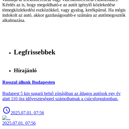
Kérdés az is, hogy megoldható-e az autót igénylő közlekedése
tömegközlekedési eszközökkel, vagy gyalog, kerékpárral. Ha mégis
indokolt az autó, akkor gazdaságosabb-e számára az autómegosztók
alkalmazása.
Legfrissebbek
Hírajánló
Rosszul állunk Budapesten
Budapest 5 km sugarú belső zónájában az átlagos autósok egy év
alatt 110 óra időveszteséggel számolhatnak a csúcsforgalomban.
2025.07.01. 07:56
2025.07.01. 07:56