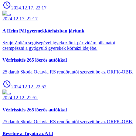
2024.12.17. 22:17
2024.12.17. 22:17
A Heim Pál gyermekkórházban jártunk
Szujó Zoltán segítségével igyekeztünk pár vidám pillanatot
csempészni a gyógyuló gyerekek kórházi idejébe.
Vérfrissítés 265 lóerős autókkal
25 darab Skoda Octavia RS rendőrautót szerzett be az ORFK-OBB.
2024.12.12. 22:52
2024.12.12. 22:52
Vérfrissítés 265 lóerős autókkal
25 darab Skoda Octavia RS rendőrautót szerzett be az ORFK-OBB.
Bevetné a Toyota az AI-t