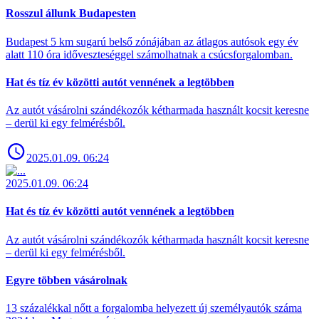
Rosszul állunk Budapesten
Budapest 5 km sugarú belső zónájában az átlagos autósok egy év
alatt 110 óra időveszteséggel számolhatnak a csúcsforgalomban.
Hat és tíz év közötti autót vennének a legtöbben
Az autót vásárolni szándékozók kétharmada használt kocsit keresne
– derül ki egy felmérésből.
2025.01.09. 06:24
2025.01.09. 06:24
Hat és tíz év közötti autót vennének a legtöbben
Az autót vásárolni szándékozók kétharmada használt kocsit keresne
– derül ki egy felmérésből.
Egyre többen vásárolnak
13 százalékkal nőtt a forgalomba helyezett új személyautók száma