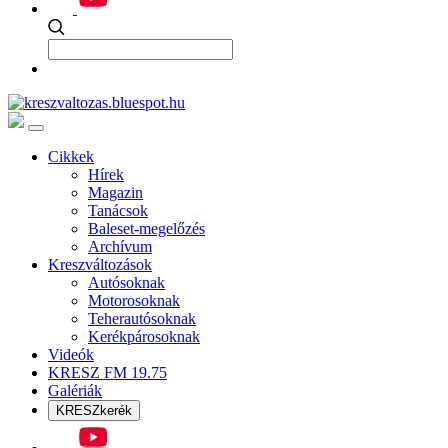
Cikkek
Hírek
Magazin
Tanácsok
Baleset-megelőzés
Archívum
Kreszváltozások
Autósoknak
Motorosoknak
Teherautósoknak
Kerékpárosoknak
Videók
KRESZ FM 19.75
Galériák
KRESZkerék