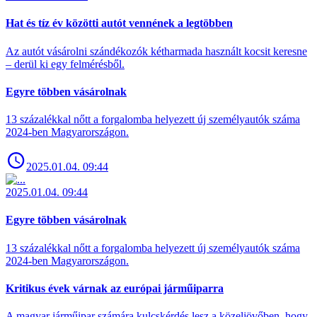
Hat és tíz év közötti autót vennének a legtöbben
Az autót vásárolni szándékozók kétharmada használt kocsit keresne
– derül ki egy felmérésből.
Egyre többen vásárolnak
13 százalékkal nőtt a forgalomba helyezett új személyautók száma
2024-ben Magyarországon.
2025.01.04. 09:44
2025.01.04. 09:44
Egyre többen vásárolnak
13 százalékkal nőtt a forgalomba helyezett új személyautók száma
2024-ben Magyarországon.
Kritikus évek várnak az európai járműiparra
A magyar járműipar számára kulcskérdés lesz a közeljövőben, hogy