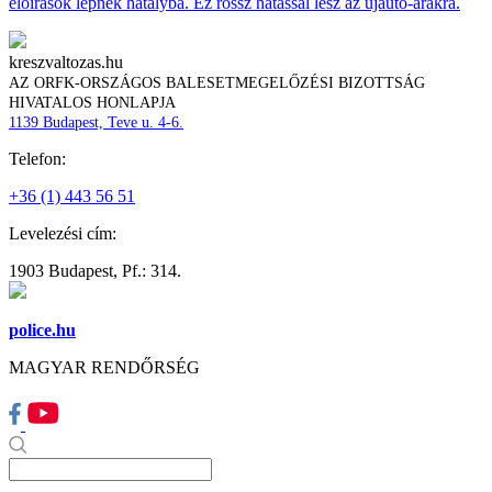
előírások lépnek hatályba. Ez rossz hatással lesz az újautó-árakra.
kreszvaltozas.hu
AZ ORFK-ORSZÁGOS BALESETMEGELŐZÉSI BIZOTTSÁG
HIVATALOS HONLAPJA
1139 Budapest, Teve u. 4-6.
Telefon:
+36 (1) 443 56 51
Levelezési cím:
1903 Budapest, Pf.: 314.
police.hu
MAGYAR RENDŐRSÉG