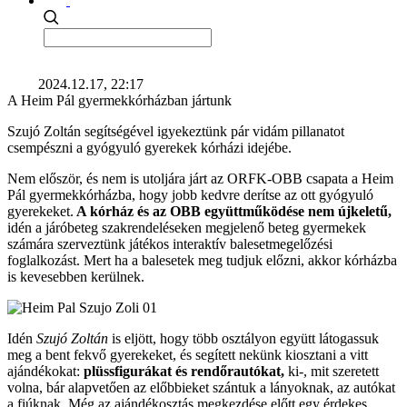
2024.12.17, 22:17
A Heim Pál gyermekkórházban jártunk
Szujó Zoltán segítségével igyekeztünk pár vidám pillanatot
csempészni a gyógyuló gyerekek kórházi idejébe.
Nem először, és nem is utoljára járt az ORFK-OBB csapata a Heim
Pál gyermekkórházba, hogy jobb kedvre derítse az ott gyógyuló
gyerekeket.
A kórház és az OBB együttműködése nem újkeletű,
idén a járóbeteg szakrendeléseken megjelenő beteg gyermekek
számára szerveztünk játékos interaktív balesetmegelőzési
foglalkozást. Mert ha a balesetek meg tudjuk előzni, akkor kórházba
is kevesebben kerülnek.
Idén
Szujó Zoltán
is eljött, hogy több osztályon együtt látogassuk
meg a bent fekvő gyerekeket, és segített nekünk kiosztani a vitt
ajándékokat:
plüssfigurákat és rendőrautókat,
ki-, mit szeretett
volna, bár alapvetően az előbbieket szántuk a lányoknak, az autókat
a fiúknak. Még az ajándékosztás megkezdése előtt egy érdekes