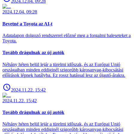
2024.12.04. 09:28
2024.12.04. 09:28
Bevetné a Toyota az AI-t
Adatalapon dolgozó rendszerrel előzné meg a forgalmi baleseteket a
Toyota.
Tovább drágulnak az új autók
Néhány héten belül lejár a türelmi időszak, és az Európai Unió
országaiban minden eddiginél szigorúbb károsanyag-kibocsátási
előírások lépnek hatályba. Ez rossz hatással lesz az újautó-árakra.
2024.11.22. 15:42
2024.11.22. 15:42
Tovább drágulnak az új autók
Néhány héten belül lejár a türelmi időszak, és az Európai Unió
országaiban minden eddiginél szigorúbb károsanyag-kibocsátási