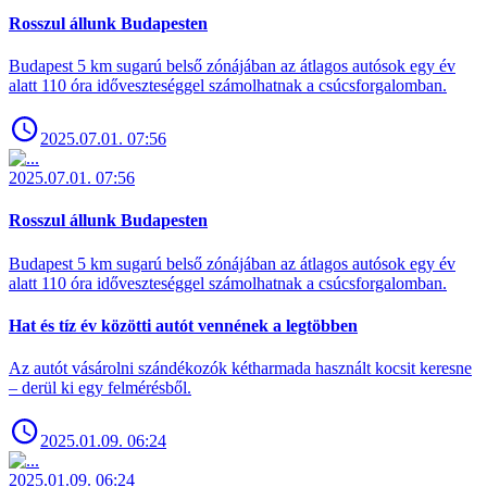
Rosszul állunk Budapesten
Budapest 5 km sugarú belső zónájában az átlagos autósok egy év
alatt 110 óra időveszteséggel számolhatnak a csúcsforgalomban.
2025.07.01. 07:56
2025.07.01. 07:56
Rosszul állunk Budapesten
Budapest 5 km sugarú belső zónájában az átlagos autósok egy év
alatt 110 óra időveszteséggel számolhatnak a csúcsforgalomban.
Hat és tíz év közötti autót vennének a legtöbben
Az autót vásárolni szándékozók kétharmada használt kocsit keresne
– derül ki egy felmérésből.
2025.01.09. 06:24
2025.01.09. 06:24