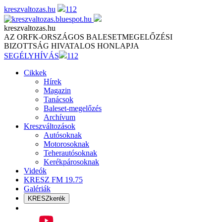
Skip
kreszvaltozas.hu
112
to
content
kreszvaltozas.hu
AZ ORFK-ORSZÁGOS BALESETMEGELŐZÉSI
BIZOTTSÁG HIVATALOS HONLAPJA
SEGÉLYHÍVÁS
112
Cikkek
Hírek
Magazin
Tanácsok
Baleset-megelőzés
Archívum
Kreszváltozások
Autósoknak
Motorosoknak
Teherautósoknak
Kerékpárosoknak
Videók
KRESZ FM 19.75
Galériák
KRESZkerék