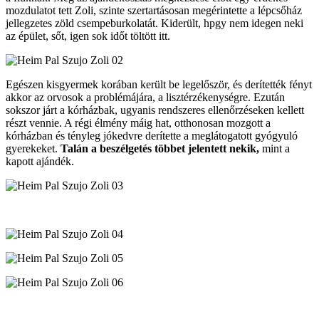
mozdulatot tett Zoli, szinte szertartásosan megérintette a lépcsőház
jellegzetes zöld csempeburkolatát. Kiderült, hpgy nem idegen neki
az épület, sőt, igen sok időt töltött itt.
Egészen kisgyermek korában került be legelőször, és derítették fényt
akkor az orvosok a problémájára, a lisztérzékenységre. Ezután
sokszor járt a kórházbak, ugyanis rendszeres ellenőrzéseken kellett
részt vennie. A régi élmény máig hat, otthonosan mozgott a
kórházban és tényleg jókedvre derítette a meglátogatott gyógyuló
gyerekeket.
Talán a beszélgetés többet jelentett nekik,
mint a
kapott ajándék.