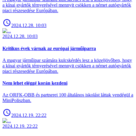
a kínai gyártók térnyerésével mennyit csökken a német autógyártók
piaci részesedése Európában.
2024.12.28. 10:03
2024.12.28. 10:03
Kritikus évek várnak az európai járműiparra
A magyar járműipar számára kulcskérdés lesz a közeljövőben, hogy
a kínai gyártók térnyerésével mennyit csökken a német autógyártók
piaci részesedése Európában.
Nem lehet eléggé korán kezdeni
Az ORFK-OBB és partnerei 100 általános iskolást láttak vendégül a
MiniPoliszban.
2024.12.19. 22:22
2024.12.19. 22:22