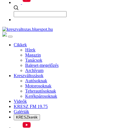
Cikkek
Hírek
Magazin
Tanácsok
Baleset-megelőzés
Archívum
Kreszváltozások
Autósoknak
Motorosoknak
Teherautósoknak
Kerékpárosoknak
Videók
KRESZ FM 19.75
Galériák
KRESZkerék