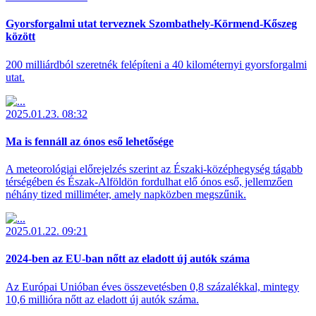
Gyorsforgalmi utat terveznek Szombathely-Körmend-Kőszeg
között
200 milliárdból szeretnék felépíteni a 40 kilométernyi gyorsforgalmi
utat.
2025.01.23. 08:32
Ma is fennáll az ónos eső lehetősége
A meteorológiai előrejelzés szerint az Északi-középhegység tágabb
térségében és Észak-Alföldön fordulhat elő ónos eső, jellemzően
néhány tized milliméter, amely napközben megszűnik.
2025.01.22. 09:21
2024-ben az EU-ban nőtt az eladott új autók száma
Az Európai Unióban éves összevetésben 0,8 százalékkal, mintegy
10,6 millióra nőtt az eladott új autók száma.