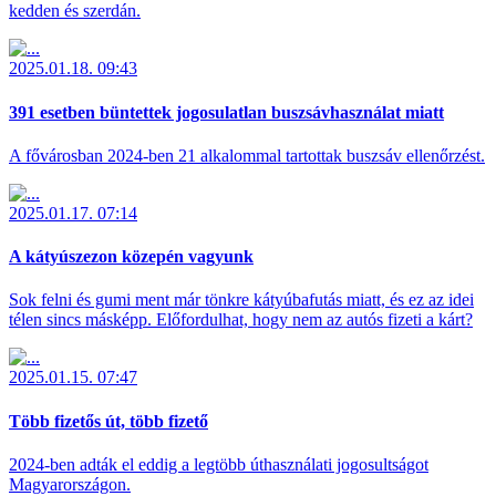
kedden és szerdán.
2025.01.18. 09:43
391 esetben büntettek jogosulatlan buszsávhasználat miatt
A fővárosban 2024-ben 21 alkalommal tartottak buszsáv ellenőrzést.
2025.01.17. 07:14
A kátyúszezon közepén vagyunk
Sok felni és gumi ment már tönkre kátyúbafutás miatt, és ez az idei
télen sincs másképp. Előfordulhat, hogy nem az autós fizeti a kárt?
2025.01.15. 07:47
Több fizetős út, több fizető
2024-ben adták el eddig a legtöbb úthasználati jogosultságot
Magyarországon.