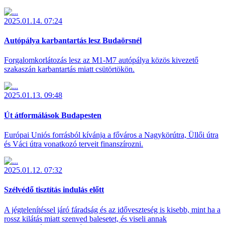
2025.01.14. 07:24
Autópálya karbantartás lesz Budaörsnél
Forgalomkorlátozás lesz az M1-M7 autópálya közös kivezető
szakaszán karbantartás miatt csütörtökön.
2025.01.13. 09:48
Út átformálások Budapesten
Európai Uniós forrásból kívánja a főváros a Nagykörútra, Üllői útra
és Váci útra vonatkozó terveit finanszírozni.
2025.01.12. 07:32
Szélvédő tisztítás indulás előtt
A jégtelenítéssel járó fáradság és az időveszteség is kisebb, mint ha a
rossz kilátás miatt szenved balesetet, és viseli annak