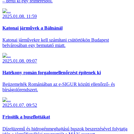
– derül ki egy felmérésből.
2025.01.08. 11:59
Katonai járművek a Bálnánál
Katonai járművekre kell számítani csütörtökön Budapest
belvárosában egy bemutató miatt.
2025.01.08. 09:07
Hatékony román forgalomellenőrzést építenek ki
Beüzemelték Romániában az e-SIGUR közúti ellenőrző- és
bírságolórendszert.
2025.01.07. 09:52
Frissítik a buszflottákat
Dízelüzemű és hidrogénmeghajtású buszok beszerzésével folytatja