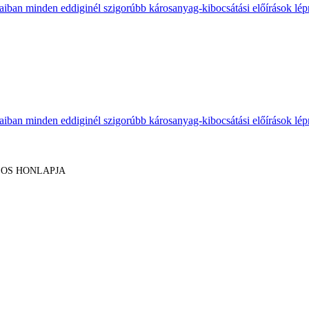
aiban minden eddiginél szigorúbb károsanyag-kibocsátási előírások lépne
aiban minden eddiginél szigorúbb károsanyag-kibocsátási előírások lépne
LOS HONLAPJA