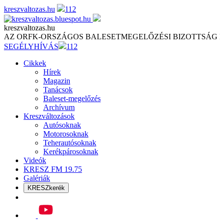
Skip
kreszvaltozas.hu
112
to
content
kreszvaltozas.hu
AZ ORFK-ORSZÁGOS BALESETMEGELŐZÉSI BIZOTTSÁG
SEGÉLYHÍVÁS
112
Cikkek
Hírek
Magazin
Tanácsok
Baleset-megelőzés
Archívum
Kreszváltozások
Autósoknak
Motorosoknak
Teherautósoknak
Kerékpárosoknak
Videók
KRESZ FM 19.75
Galériák
KRESZkerék