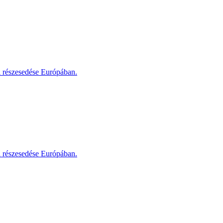
i részesedése Európában.
i részesedése Európában.