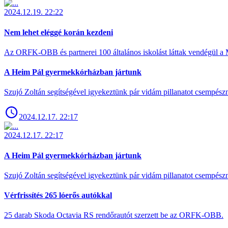
2024.12.19. 22:22
Nem lehet eléggé korán kezdeni
Az ORFK-OBB és partnerei 100 általános iskolást láttak vendégül a 
A Heim Pál gyermekkórházban jártunk
Szujó Zoltán segítségével igyekeztünk pár vidám pillanatot csempész
2024.12.17. 22:17
2024.12.17. 22:17
A Heim Pál gyermekkórházban jártunk
Szujó Zoltán segítségével igyekeztünk pár vidám pillanatot csempész
Vérfrissítés 265 lóerős autókkal
25 darab Skoda Octavia RS rendőrautót szerzett be az ORFK-OBB.