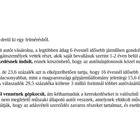
derül ki egy felmérésből.
 autót vásárolna, a legtöbben átlag 6 évesnél idősebb járműben gondol
ánszemélyek vettek részt, akik saját bevallásuk szerint 1-2 éven belül a
kedésnek indult,
ennek köszönhető, hogy az autótulajdonosok közel neg
, de 23,6 százalék azt is elképzelhetően tartja, hogy 16 évesnél idősebb
alacsonyabbat, mint a magyarországi gépjárműállomány jelenlegi 15,6 év
álaszadók 29,5 százaléka költene 3 millió forintnál többet autóvásárlásra
l vennének gépkocsit,
ám kétharmaduk a kereskedéseket is valószínű be
nem megfelelő műszaki állapotú autót vesznek, amelynek eltitkolt műszak
átják, hogy az adásvételi szerződés zavaros részeket tartalmaz, és esetle