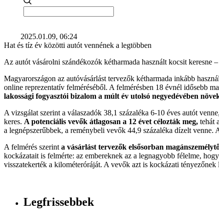
2025.01.09, 06:24
Hat és tíz év közötti autót vennének a legtöbben
Az autót vásárolni szándékozók kétharmada használt kocsit keresne – 
Magyarországon az autóvásárlást tervezők kétharmada inkább használt
online reprezentatív felméréséből. A felmérésben 18 évnél idősebb mag
lakossági fogyasztói bizalom a múlt év utolsó negyedévében növe
A vizsgálat szerint a válaszadók 38,1 százaléka 6-10 éves autót venne
keres.
A potenciális vevők átlagosan a 12 évet célozták meg,
tehát 
a legnépszerűbbek, a reménybeli vevők 44,9 százaléka dízelt venne. A v
A felmérés szerint
a vásárlást tervezők elsősorban magánszemélytő
kockázatait is felmérte: az embereknek az a legnagyobb félelme, hogy 
visszatekerték a kilométeróráját. A vevők azt is kockázati tényezőnek l
Legfrissebbek