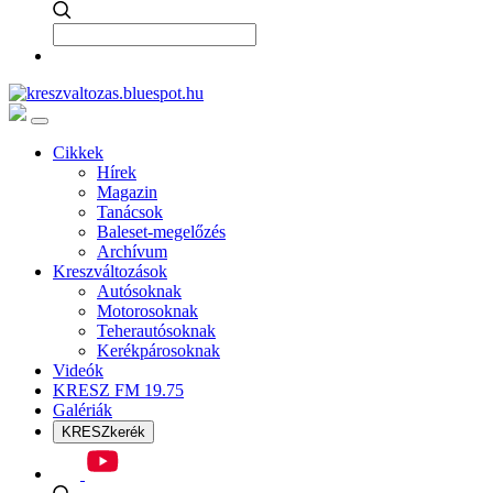
Cikkek
Hírek
Magazin
Tanácsok
Baleset-megelőzés
Archívum
Kreszváltozások
Autósoknak
Motorosoknak
Teherautósoknak
Kerékpárosoknak
Videók
KRESZ FM 19.75
Galériák
KRESZkerék