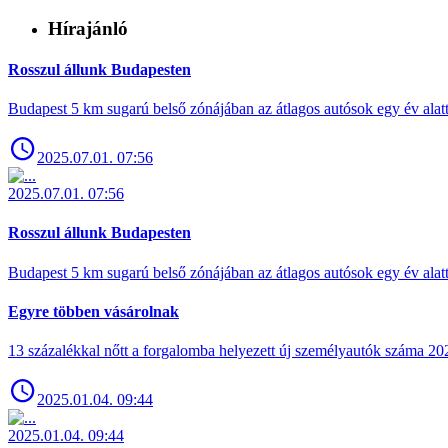
Hírajánló
Rosszul állunk Budapesten
Budapest 5 km sugarú belső zónájában az átlagos autósok egy év alat
2025.07.01. 07:56
2025.07.01. 07:56
Rosszul állunk Budapesten
Budapest 5 km sugarú belső zónájában az átlagos autósok egy év alat
Egyre többen vásárolnak
13 százalékkal nőtt a forgalomba helyezett új személyautók száma 
2025.01.04. 09:44
2025.01.04. 09:44