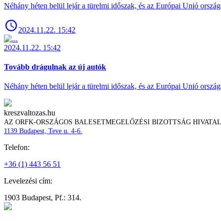
Néhány héten belül lejár a türelmi időszak, és az Európai Unió ország
2024.11.22. 15:42
2024.11.22. 15:42
Tovább drágulnak az új autók
Néhány héten belül lejár a türelmi időszak, és az Európai Unió ország
kreszvaltozas.hu
AZ ORFK-ORSZÁGOS BALESETMEGELŐZÉSI BIZOTTSÁG HIVATA
1139 Budapest, Teve u. 4-6.
Telefon:
+36 (1) 443 56 51
Levelezési cím:
1903 Budapest, Pf.: 314.