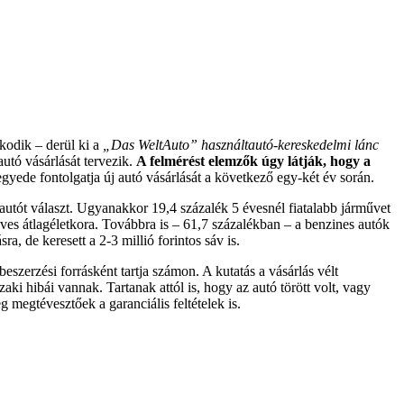
kodik – derül ki a
„Das WeltAuto” használtautó-kereskedelmi lánc
utó vásárlását tervezik.
A felmérést elemzők úgy látják, hogy a
yede fontolgatja új autó vásárlását a következő egy-két év során.
 autót választ. Ugyanakkor 19,4 százalék 5 évesnél fiatalabb járművet
es átlagéletkora. Továbbra is – 61,7 százalékban – a benzines autók
, de keresett a 2-3 millió forintos sáv is.
szerzési forrásként tartja számon. A kutatás a vásárlás vélt
i hibái vannak. Tartanak attól is, hogy az autó törött volt, vagy
g megtévesztőek a garanciális feltételek is.