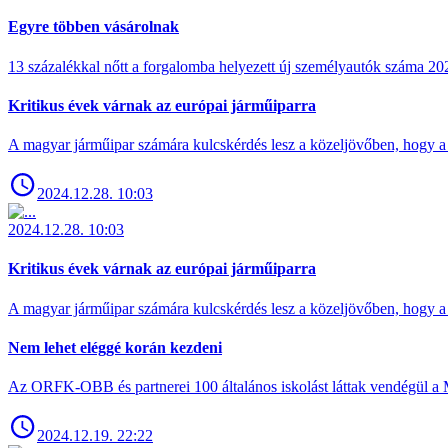
Egyre többen vásárolnak
13 százalékkal nőtt a forgalomba helyezett új személyautók száma 
Kritikus évek várnak az európai járműiparra
A magyar járműipar számára kulcskérdés lesz a közeljövőben, hogy a 
2024.12.28. 10:03
2024.12.28. 10:03
Kritikus évek várnak az európai járműiparra
A magyar járműipar számára kulcskérdés lesz a közeljövőben, hogy a 
Nem lehet eléggé korán kezdeni
Az ORFK-OBB és partnerei 100 általános iskolást láttak vendégül a 
2024.12.19. 22:22