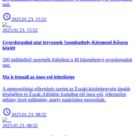
utat.
2025.01.23. 15:52
2025.01.23. 15:52
Gyorsforgalmi utat terveznek Szombathely-Körmend-Kőszeg
között
200 milliárdból szeretnék felépíteni a 40 kilométernyi gyorsforgalmi
utat.
Ma is fennáll az ónos eső lehetősége
A meteorológiai előrejelzés szerint az Északi-középhegység tágabb
térségében és Észak-Alföldön fordulhat elő ónos eső, jellemzően
néhány tized milliméter, amely napközben megszűnik.
2025.01.23. 08:32
2025.01.23. 08:32