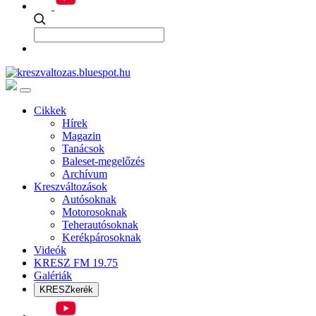
Cikkek
Hírek
Magazin
Tanácsok
Baleset-megelőzés
Archívum
Kreszváltozások
Autósoknak
Motorosoknak
Teherautósoknak
Kerékpárosoknak
Videók
KRESZ FM 19.75
Galériák
KRESZkerék