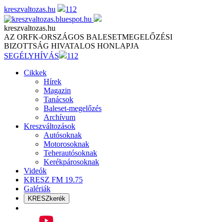
Skip
kreszvaltozas.hu
112
to
content
kreszvaltozas.hu
AZ ORFK-ORSZÁGOS BALESETMEGELŐZÉSI
BIZOTTSÁG HIVATALOS HONLAPJA
SEGÉLYHÍVÁS
112
Cikkek
Hírek
Magazin
Tanácsok
Baleset-megelőzés
Archívum
Kreszváltozások
Autósoknak
Motorosoknak
Teherautósoknak
Kerékpárosoknak
Videók
KRESZ FM 19.75
Galériák
KRESZkerék