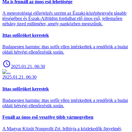
Ma is fennáll az ónos eső lehetősége
A meteorológiai előrejelzés szerint az Északi-középhegység tágabb
térségében és Észak-Alföldön fordulhat elő ónos eső, jellemzően
néhány tized milliméter, amely napközben megszűnik.
Ittas sofőröket kerestek
Budapesten harminc ittas sofőr ellen intézkedtek a rendőrök a budai
oldali hétvégi ellenőrzésük során.
2025.01.21. 06:30
2025.01.21. 06:30
Ittas sofőröket kerestek
Budapesten harminc ittas sofőr ellen intézkedtek a rendőrök a budai
oldali hétvégi ellenőrzésük során.
Fenáll az ónos eső veszélye több vármegyében
A Magyar Közút Nonprofit Zrt. felhívja a közlekedők figyelmét,