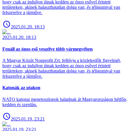
hogy csak az induljon útnak kedden az ónos esővel érintett
területeken, akinek halaszthatatlan dolga van, és téligumival van
felszerelve a járműve.
2025.01.20. 18:13
2025.01.20. 18:13
Fenáll az ónos eső veszélye több vármegyében
A Magyar Közút Nonprofit Zrt. felhívja a közlekedők figyelmét,
hogy csak az induljon útnak kedden az ónos esővel érintett
területeken, akinek halaszthatatlan dolga van, és téligumival van
felszerelve a járműve.
Katonák az utakon
NATO katonai menetoszlopok haladnak át Magyarországon hétfőn,
kedden és szerdán.
2025.01.19. 23:21
2025.01.19. 23:21