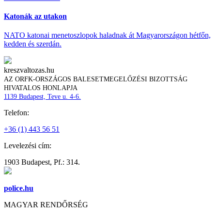
Katonák az utakon
NATO katonai menetoszlopok haladnak át Magyarországon hétfőn,
kedden és szerdán.
kreszvaltozas.hu
AZ ORFK-ORSZÁGOS BALESETMEGELŐZÉSI BIZOTTSÁG
HIVATALOS HONLAPJA
1139 Budapest, Teve u. 4-6.
Telefon:
+36 (1) 443 56 51
Levelezési cím:
1903 Budapest, Pf.: 314.
police.hu
MAGYAR RENDŐRSÉG