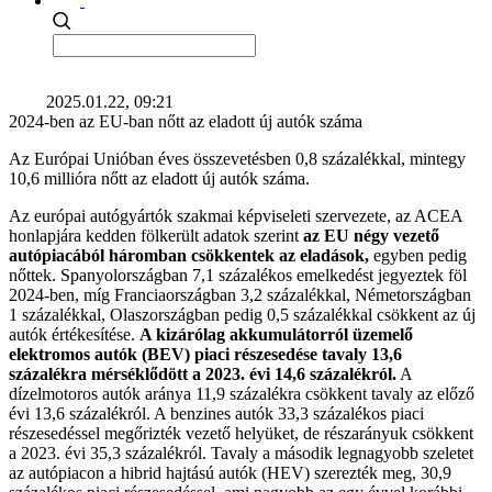
2025.01.22, 09:21
2024-ben az EU-ban nőtt az eladott új autók száma
Az Európai Unióban éves összevetésben 0,8 százalékkal, mintegy
10,6 millióra nőtt az eladott új autók száma.
Az európai autógyártók szakmai képviseleti szervezete, az ACEA
honlapjára kedden fölkerült adatok szerint
az EU négy vezető
autópiacából háromban csökkentek az eladások,
egyben pedig
nőttek. Spanyolországban 7,1 százalékos emelkedést jegyeztek föl
2024-ben, míg Franciaországban 3,2 százalékkal, Németországban
1 százalékkal, Olaszországban pedig 0,5 százalékkal csökkent az új
autók értékesítése.
A kizárólag akkumulátorról üzemelő
elektromos autók (BEV) piaci részesedése tavaly 13,6
százalékra mérséklődött a 2023. évi 14,6 százalékról.
A
dízelmotoros autók aránya 11,9 százalékra csökkent tavaly az előző
évi 13,6 százalékról. A benzines autók 33,3 százalékos piaci
részesedéssel megőrizték vezető helyüket, de részarányuk csökkent
a 2023. évi 35,3 százalékról. Tavaly a második legnagyobb szeletet
az autópiacon a hibrid hajtású autók (HEV) szerezték meg, 30,9