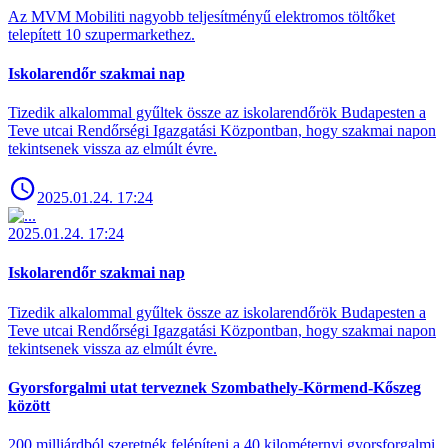
Az MVM Mobiliti nagyobb teljesítményű elektromos töltőket
telepített 10 szupermarkethez.
Iskolarendőr szakmai nap
Tizedik alkalommal gyűltek össze az iskolarendőrök Budapesten a
Teve utcai Rendőrségi Igazgatási Központban, hogy szakmai napon
tekintsenek vissza az elmúlt évre.
2025.01.24. 17:24
2025.01.24. 17:24
Iskolarendőr szakmai nap
Tizedik alkalommal gyűltek össze az iskolarendőrök Budapesten a
Teve utcai Rendőrségi Igazgatási Központban, hogy szakmai napon
tekintsenek vissza az elmúlt évre.
Gyorsforgalmi utat terveznek Szombathely-Körmend-Kőszeg
között
200 milliárdból szeretnék felépíteni a 40 kilométernyi gyorsforgalmi