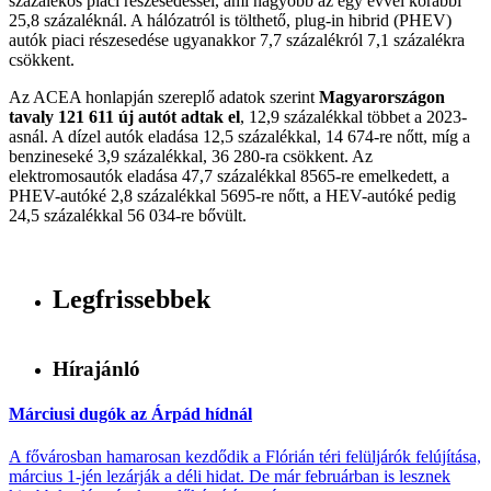
százalékos piaci részesedéssel, ami nagyobb az egy évvel korábbi
25,8 százaléknál. A hálózatról is tölthető, plug-in hibrid (PHEV)
autók piaci részesedése ugyanakkor 7,7 százalékról 7,1 százalékra
csökkent.
Az ACEA honlapján szereplő adatok szerint
Magyarországon
tavaly 121 611 új autót adtak el
, 12,9 százalékkal többet a 2023-
asnál. A dízel autók eladása 12,5 százalékkal, 14 674-re nőtt, míg a
benzineseké 3,9 százalékkal, 36 280-ra csökkent. Az
elektromosautók eladása 47,7 százalékkal 8565-re emelkedett, a
PHEV-autóké 2,8 százalékkal 5695-re nőtt, a HEV-autóké pedig
24,5 százalékkal 56 034-re bővült.
Legfrissebbek
Hírajánló
Márciusi dugók az Árpád hídnál
A fővárosban hamarosan kezdődik a Flórián téri felüljárók felújítása,
március 1-jén lezárják a déli hidat. De már februárban is lesznek