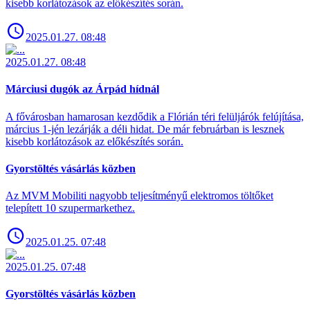
kisebb korlátozások az előkészítés során.
2025.01.27. 08:48
2025.01.27. 08:48
Márciusi dugók az Árpád hídnál
A fővárosban hamarosan kezdődik a Flórián téri felüljárók felújítása,
március 1-jén lezárják a déli hidat. De már februárban is lesznek
kisebb korlátozások az előkészítés során.
Gyorstöltés vásárlás közben
Az MVM Mobiliti nagyobb teljesítményű elektromos töltőket
telepített 10 szupermarkethez.
2025.01.25. 07:48
2025.01.25. 07:48
Gyorstöltés vásárlás közben