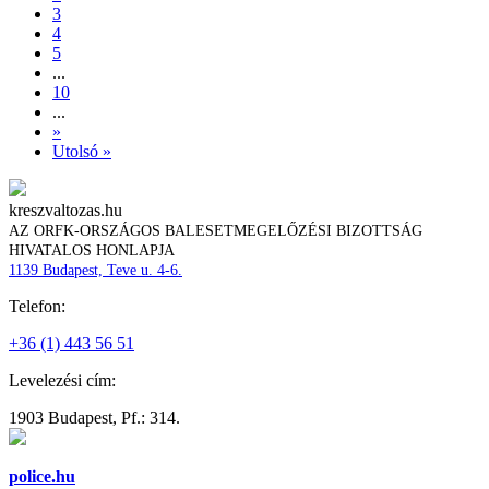
3
4
5
...
10
...
»
Utolsó »
kreszvaltozas.hu
AZ ORFK-ORSZÁGOS BALESETMEGELŐZÉSI BIZOTTSÁG
HIVATALOS HONLAPJA
1139 Budapest, Teve u. 4-6.
Telefon:
+36 (1) 443 56 51
Levelezési cím:
1903 Budapest, Pf.: 314.
police.hu