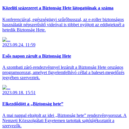
Közelíti százezeret a Biztonság Hete látogatóinak a száma
Konferenciával, egészségügyi szűrőbusszal, az e-roller biztonságos
használatát népszerűsítő videóval is többet nyújtott az eddigieknél a
hetedik Biztonság Hete.
2023.09.24. 11:59
Esős napon zárult a Biztonság Hete
A szombati záró-rendezvénnyel lezárult a Biztonság Hete országos
programsorozat, amelyet figyelemfelhívó céllal a baleset-megelőzés
jegyében szerveztek.
2023.09.18. 15:51
Elkezdődött a „Biztonság hete”
A mai nappal elrajtolt az idei „Biztonság hete” rendezvénysorozat. A
Nemzeti Közszolgálati Egyetemen tartottak sajtótájékoztatót a
szervezők.