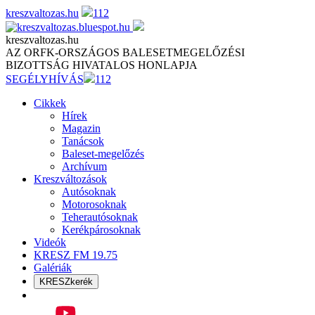
Skip
kreszvaltozas.hu
112
to
content
kreszvaltozas.hu
AZ ORFK-ORSZÁGOS BALESETMEGELŐZÉSI
BIZOTTSÁG HIVATALOS HONLAPJA
SEGÉLYHÍVÁS
112
Cikkek
Hírek
Magazin
Tanácsok
Baleset-megelőzés
Archívum
Kreszváltozások
Autósoknak
Motorosoknak
Teherautósoknak
Kerékpárosoknak
Videók
KRESZ FM 19.75
Galériák
KRESZkerék