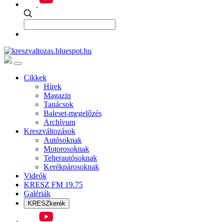
Cikkek
Hírek
Magazin
Tanácsok
Baleset-megelőzés
Archívum
Kreszváltozások
Autósoknak
Motorosoknak
Teherautósoknak
Kerékpárosoknak
Videók
KRESZ FM 19.75
Galériák
KRESZkerék