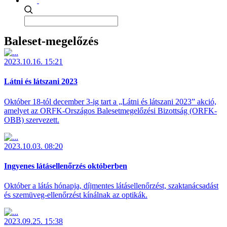
Baleset-megelőzés
2023.10.16. 15:21
Látni és látszani 2023
Október 18-tól december 3-ig tart a „Látni és látszani 2023” akció,
amelyet az ORFK-Országos Balesetmegelőzési Bizottság (ORFK-
OBB) szervezett.
2023.10.03. 08:20
Ingyenes látásellenőrzés októberben
Október a látás hónapja, díjmentes látásellenőrzést, szaktanácsadást
és szemüveg-ellenőrzést kínálnak az optikák.
2023.09.25. 15:38