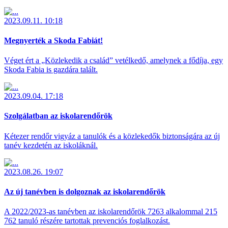
2023.09.11. 10:18
Megnyerték a Skoda Fabiát!
Véget ért a „Közlekedik a család” vetélkedő, amelynek a fődíja, egy
Skoda Fabia is gazdára talált.
2023.09.04. 17:18
Szolgálatban az iskolarendőrök
Kétezer rendőr vigyáz a tanulók és a közlekedők biztonságára az új
tanév kezdetén az iskoláknál.
2023.08.26. 19:07
Az új tanévben is dolgoznak az iskolarendőrök
A 2022/2023-as tanévben az iskolarendőrök 7263 alkalommal 215
762 tanuló részére tartottak prevenciós foglalkozást.