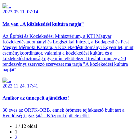
2023.05.11. 07:14
Ma van „A közlekedési kultúra napja”
Az Építési és Közlekedési Minisztérium, a KTI Magyar
Közlekedéstudományi és Logisztikai Intézet, a Budapesti és Pest
Megyei Mérnöki Kamara, a Közlekedéstudományi Egyesület, mint
eseménykoordinátor, valamint a közlekedési kultúra és a
közlekedésbiztonság ügye iránt elkötelezett további mintegy 50
rendezvényt szervező szervezet ma tartja "A közlekedési kultúra
napját".
2022.11.24. 17:41
Amikor az ünnepelt ajándékoz!
30 éves az ORFK-OBB, ennek örömére tejfakasztó bulit tart a
Rendőrségi Igazgatási Központ épülete előtt.
1 / 12 oldal
1
2