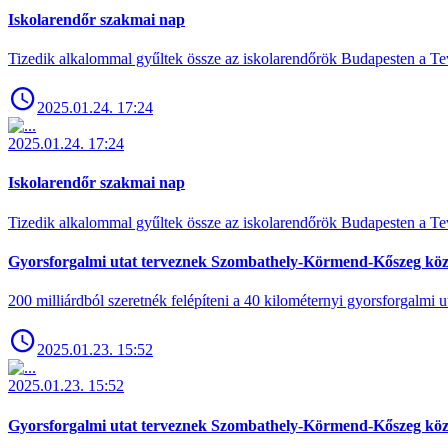
Iskolarendőr szakmai nap
Tizedik alkalommal gyűltek össze az iskolarendőrök Budapesten a Tev
2025.01.24. 17:24
2025.01.24. 17:24
Iskolarendőr szakmai nap
Tizedik alkalommal gyűltek össze az iskolarendőrök Budapesten a Tev
Gyorsforgalmi utat terveznek Szombathely-Körmend-Kőszeg köz
200 milliárdból szeretnék felépíteni a 40 kilométernyi gyorsforgalmi ut
2025.01.23. 15:52
2025.01.23. 15:52
Gyorsforgalmi utat terveznek Szombathely-Körmend-Kőszeg köz