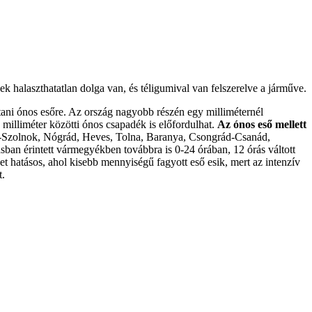
k halaszthatatlan dolga van, és téligumival van felszerelve a járműve.
ítani ónos esőre. Az ország nagyobb részén egy milliméternél
milliméter közötti ónos csapadék is előfordulhat.
Az ónos eső mellett
n-Szolnok, Nógrád, Heves, Tolna, Baranya, Csongrád-Csanád,
ban érintett vármegyékben továbbra is 0-24 órában, 12 órás váltott
 hatásos, ahol kisebb mennyiségű fagyott eső esik, mert az intenzív
t.