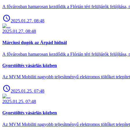
A fővárosban hamarosan kezdődik a Flórián téri felüljárók felújítása, 
2025.01.27. 08:48
2025.01.27. 08:48
Márciusi dugók az Árpád hídnál
A fővárosban hamarosan kezdődik a Flórián téri felüljárók felújítása, 
Gyorstöltés vásárlás közben
Az MVM Mobiliti nagyobb teljesítményű elektromos töltőket telepíte
2025.01.25. 07:48
2025.01.25. 07:48
Gyorstöltés vásárlás közben
Az MVM Mobiliti nagyobb teljesítményű elektromos töltőket telepíte