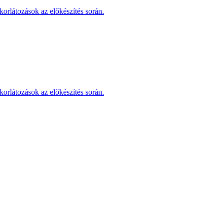
korlátozások az előkészítés során.
korlátozások az előkészítés során.