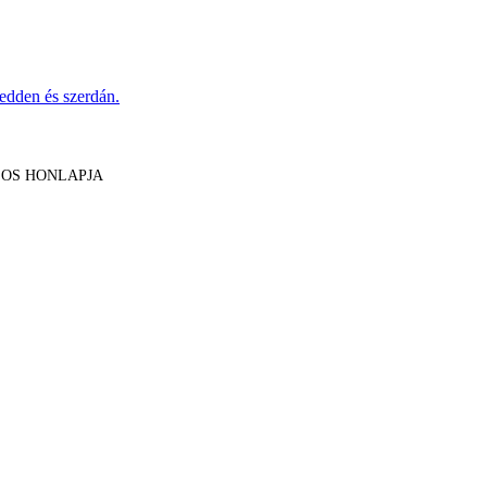
dden és szerdán.
LOS HONLAPJA