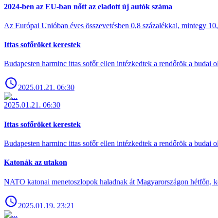
2024-ben az EU-ban nőtt az eladott új autók száma
Az Európai Unióban éves összevetésben 0,8 százalékkal, mintegy 10,6 
Ittas sofőröket kerestek
Budapesten harminc ittas sofőr ellen intézkedtek a rendőrök a budai ol
2025.01.21. 06:30
2025.01.21. 06:30
Ittas sofőröket kerestek
Budapesten harminc ittas sofőr ellen intézkedtek a rendőrök a budai ol
Katonák az utakon
NATO katonai menetoszlopok haladnak át Magyarországon hétfőn, ke
2025.01.19. 23:21