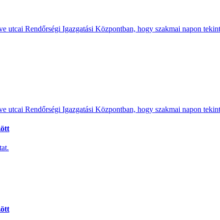
e utcai Rendőrségi Igazgatási Központban, hogy szakmai napon tekints
e utcai Rendőrségi Igazgatási Központban, hogy szakmai napon tekints
ött
at.
ött