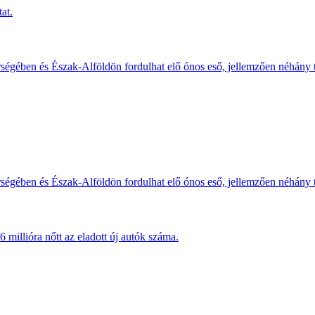
at.
érségében és Észak-Alföldön fordulhat elő ónos eső, jellemzően néhány
érségében és Észak-Alföldön fordulhat elő ónos eső, jellemzően néhány
millióra nőtt az eladott új autók száma.