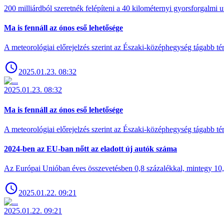
200 milliárdból szeretnék felépíteni a 40 kilométernyi gyorsforgalmi ut
Ma is fennáll az ónos eső lehetősége
A meteorológiai előrejelzés szerint az Északi-középhegység tágabb t
2025.01.23. 08:32
2025.01.23. 08:32
Ma is fennáll az ónos eső lehetősége
A meteorológiai előrejelzés szerint az Északi-középhegység tágabb t
2024-ben az EU-ban nőtt az eladott új autók száma
Az Európai Unióban éves összevetésben 0,8 százalékkal, mintegy 10,6 
2025.01.22. 09:21
2025.01.22. 09:21