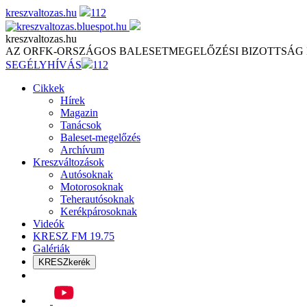
Skip
kreszvaltozas.hu
112
to
content
kreszvaltozas.hu
AZ ORFK-ORSZÁGOS BALESETMEGELŐZÉSI BIZOTTSÁG
SEGÉLYHÍVÁS
112
Cikkek
Hírek
Magazin
Tanácsok
Baleset-megelőzés
Archívum
Kreszváltozások
Autósoknak
Motorosoknak
Teherautósoknak
Kerékpárosoknak
Videók
KRESZ FM 19.75
Galériák
KRESZkerék