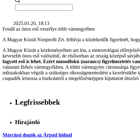
2025.01.20, 18:13
Fenáll az ónos eső veszélye több vármegyében
A Magyar Közút Nonprofit Zrt. felhívja a közlekedők figyelmét, hogy c
A Magyar Közút a közleményében azt írta, a meteorológiai előrejelzése
kevesebb ónos eső valószínű, de elsősorban az ország középső sávjába
fagyott eső is lehet. Ezért másodfokú (narancs) figyelmeztetés v
valamint Békés vármegyékben. A többi vármegyére citromsárga figyelme
műszakokban végzik a szükséges síkosságmentesítést a kezelésükbe tar
csapadék lemossa a burkolatról a megelőzésképpen kijuttatott útszóró 
Legfrissebbek
Hírajánló
Márciusi dugók az Árpád hídnál