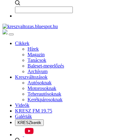
Cikkek
Hírek
Magazin
Tanácsok
Baleset-megelőzés
Archívum
Kreszváltozások
Autósoknak
Motorosoknak
Teherautósoknak
Kerékpárosoknak
Videók
KRESZ FM 19.75
Galériák
KRESZkerék