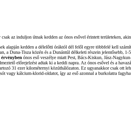
sak az induljon útnak kedden az ónos esővel érintett területeken, akine
k alapján kedden a délelőtti óráktól dél felől egyre többfelé kell szám
n, a Duna-Tisza közén és a Dunántúl délkeleti részein jelentősebb, 1-5 
an érvényben
ónos eső veszélye miatt Pest, Bács-Kiskun, Jász-Nagyku
ztető előrejelzést adtak ki a keddi napra. Az ónos esővel és a havazás
tozó 31 ezer kilométernyi közúthálózaton. Ez ugyanakkor csak ott lehet
sót vagy kálcium-klorid-oldatot, így az eső azonnal a burkolatra fagyha