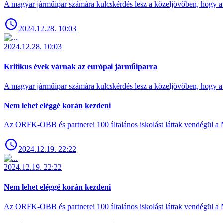
A magyar járműipar számára kulcskérdés lesz a közeljövőben, hogy a 
2024.12.28. 10:03
2024.12.28. 10:03
Kritikus évek várnak az európai járműiparra
A magyar járműipar számára kulcskérdés lesz a közeljövőben, hogy a 
Nem lehet eléggé korán kezdeni
Az ORFK-OBB és partnerei 100 általános iskolást láttak vendégül a 
2024.12.19. 22:22
2024.12.19. 22:22
Nem lehet eléggé korán kezdeni
Az ORFK-OBB és partnerei 100 általános iskolást láttak vendégül a 