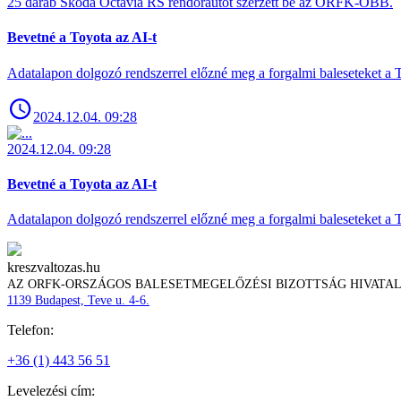
25 darab Skoda Octavia RS rendőrautót szerzett be az ORFK-OBB.
Bevetné a Toyota az AI-t
Adatalapon dolgozó rendszerrel előzné meg a forgalmi baleseteket a 
2024.12.04. 09:28
2024.12.04. 09:28
Bevetné a Toyota az AI-t
Adatalapon dolgozó rendszerrel előzné meg a forgalmi baleseteket a 
kreszvaltozas.hu
AZ ORFK-ORSZÁGOS BALESETMEGELŐZÉSI BIZOTTSÁG HIVATA
1139 Budapest, Teve u. 4-6.
Telefon:
+36 (1) 443 56 51
Levelezési cím: