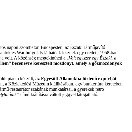
utós napon szombaton Budapesten, az Északi Járműjavító
tok és Wartburgok is láthatóak lesznek egy eredeti, 1958-ban
a volt. A közönség megtekintheti a „
Volt egyszer egy Északi. a
llem” becenévre keresztelt mozdonyt, amely a gőzmozdonyok
ldi piacra készült,
az Egyesült Államokba történő exportját
ban, a Közlekedési Múzeum kiállításában, egy bunkertúra keretében
ármű-restaurátor szakának munkatársai, a gyerekek retro
olytatódik”
című kiállításra váltott jeggyel látogatható.