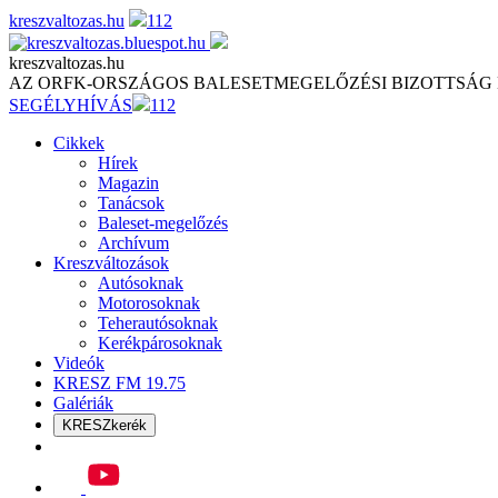
Skip
kreszvaltozas.hu
112
to
content
kreszvaltozas.hu
AZ ORFK-ORSZÁGOS BALESETMEGELŐZÉSI BIZOTTSÁG
SEGÉLYHÍVÁS
112
Cikkek
Hírek
Magazin
Tanácsok
Baleset-megelőzés
Archívum
Kreszváltozások
Autósoknak
Motorosoknak
Teherautósoknak
Kerékpárosoknak
Videók
KRESZ FM 19.75
Galériák
KRESZkerék