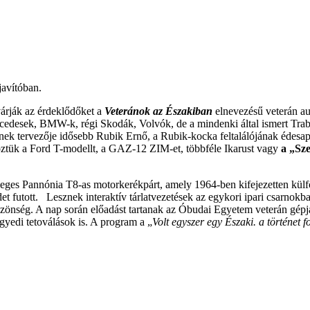
javítóban.
árják az érdeklődőket a
Veteránok az Északiban
elnevezésű veterán a
esek, BMW-k, régi Skodák, Volvók, de a mindenki által ismert Traban
ek tervezője idősebb Rubik Ernő, a Rubik-kocka feltalálójának édesapj
 köztük a Ford T-modellt, a GAZ-12 ZIM-et, többféle Ikarust vagy
a „Sze
ges Pannónia T8-as motorkerékpárt, amely 1964-ben kifejezetten külfö
t futott. Lesznek interaktív tárlatvezetések az egykori ipari csarnok
özönség. A nap során előadást tartanak az Óbudai Egyetem veterán gépj
egyedi tetoválások is. A program a „
Volt egyszer egy Északi. a történet f