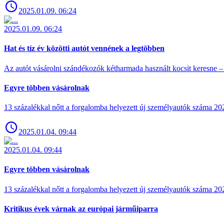
2025.01.09. 06:24
2025.01.09. 06:24
Hat és tíz év közötti autót vennének a legtöbben
Az autót vásárolni szándékozók kétharmada használt kocsit keresne – 
Egyre többen vásárolnak
13 százalékkal nőtt a forgalomba helyezett új személyautók száma 
2025.01.04. 09:44
2025.01.04. 09:44
Egyre többen vásárolnak
13 százalékkal nőtt a forgalomba helyezett új személyautók száma 
Kritikus évek várnak az európai járműiparra