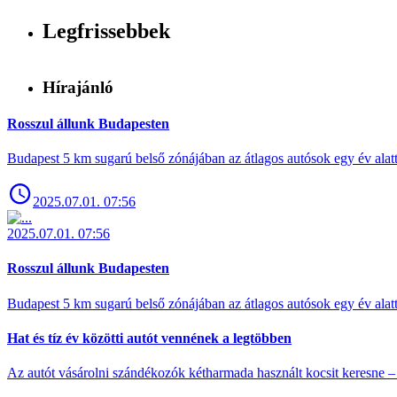
Legfrissebbek
Hírajánló
Rosszul állunk Budapesten
Budapest 5 km sugarú belső zónájában az átlagos autósok egy év alat
2025.07.01. 07:56
2025.07.01. 07:56
Rosszul állunk Budapesten
Budapest 5 km sugarú belső zónájában az átlagos autósok egy év alat
Hat és tíz év közötti autót vennének a legtöbben
Az autót vásárolni szándékozók kétharmada használt kocsit keresne – 