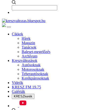
Cikkek
Hírek
Magazin
Tanácsok
Baleset-megelőzés
Archívum
Kreszváltozások
Autósoknak
Motorosoknak
Teherautósoknak
Kerékpárosoknak
Videók
KRESZ FM 19.75
Galériák
KRESZkerék