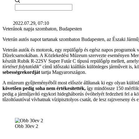
2022.07.29, 07:10
Veteránok napja szombaton, Budapesten
Veterán autós napot tartanak szombaton Budapesten, az Északi Jármű
Veterán autók és motorok, egy repülőgép és egész napos programok v
Dízelcsarnokában. A Közlekedési Múzeum szervezte eseményen Merced
készült Rubik R-22SV Super Futár C típusú repülőgép mellett, amelyn
történet folytatódik
” című időszaki kiállítás különleges járműveit is,
sebességrekordját
tartja Magyarországon.
A múzeum gyűjteményéből most először állítanak ki egy olyan különle
követően pedig soha nem értékesítették,
így mindössze 150 mérfölde
pedig a járműjavító egykori hidegháborús óvóhelyét fedezheti fel a k
tűzoltóautóval vívhatnak vízipisztolyos csatát, de lesz rajzverseny és 
Obb 30ev 2