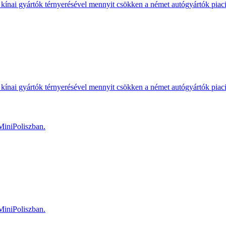
kínai gyártók térnyerésével mennyit csökken a német autógyártók piac
kínai gyártók térnyerésével mennyit csökken a német autógyártók piac
MiniPoliszban.
MiniPoliszban.