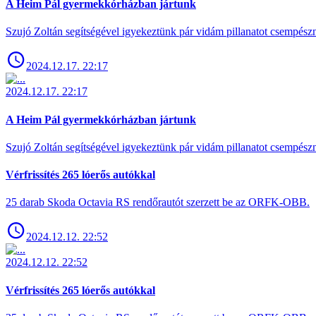
A Heim Pál gyermekkórházban jártunk
Szujó Zoltán segítségével igyekeztünk pár vidám pillanatot csempész
2024.12.17. 22:17
2024.12.17. 22:17
A Heim Pál gyermekkórházban jártunk
Szujó Zoltán segítségével igyekeztünk pár vidám pillanatot csempész
Vérfrissítés 265 lóerős autókkal
25 darab Skoda Octavia RS rendőrautót szerzett be az ORFK-OBB.
2024.12.12. 22:52
2024.12.12. 22:52
Vérfrissítés 265 lóerős autókkal