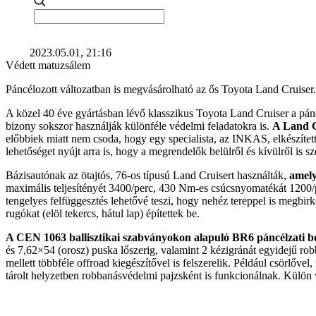
2023.05.01, 21:16
Védett matuzsálem
Páncélozott változatban is megvásárolható az ős Toyota Land Cruiser.
A közel 40 éve gyártásban lévő klasszikus Toyota Land Cruiser a pán
bizony sokszor használják különféle védelmi feladatokra is.
A Land C
előbbiek miatt nem csoda, hogy egy specialista, az INKAS, elkészítette
lehetőséget nyújt arra is, hogy a megrendelők belülről és kívülről is s
Bázisautónak az ötajtós, 76-os típusú Land Cruisert használták,
amely
maximális teljesítényét 3400/perc, 430 Nm-es csúcsnyomatékát 1200/p
tengelyes felfüggesztés lehetővé teszi, hogy nehéz tereppel is megbir
rugókat (elöl tekercs, hátul lap) építettek be.
A CEN 1063 ballisztikai szabványokon alapuló BR6 páncélzati bes
és 7,62×54 (orosz) puska lőszerig, valamint 2 kézigránát egyidejű robb
mellett többféle offroad kiegészítővel is felszerelik. Például csörlőv
tárolt helyzetben robbanásvédelmi pajzsként is funkcionálnak. Külön v