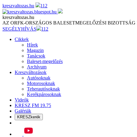
Skip
kreszvaltozas.hu
112
to
content
kreszvaltozas.hu
AZ ORFK-ORSZÁGOS BALESETMEGELŐZÉSI BIZOTTSÁG
SEGÉLYHÍVÁS
112
Cikkek
Hírek
Magazin
Tanácsok
Baleset-megelőzés
Archívum
Kreszváltozások
Autósoknak
Motorosoknak
Teherautósoknak
Kerékpárosoknak
Videók
KRESZ FM 19.75
Galériák
KRESZkerék