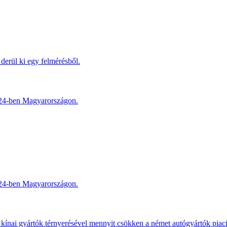
derül ki egy felmérésből.
2024-ben Magyarországon.
2024-ben Magyarországon.
kínai gyártók térnyerésével mennyit csökken a német autógyártók piac