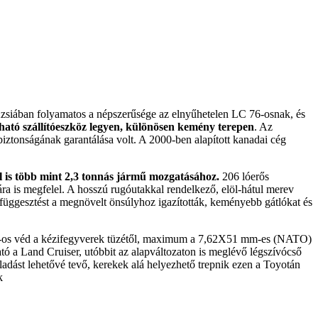
 Ázsiában folyamatos a népszerűsége az elnyűhetelen LC 76-osnak, és
ható szállítóeszköz legyen, különösen kemény terepen
. Az
 biztonságának garantálása volt. A 2000-ben alapított kanadai cég
ül is több mint 2,3 tonnás jármű mozgatásához.
206 lóerős
a is megfelel. A hosszú rugóutakkal rendelkező, elöl-hátul merev
elfüggesztést a megnövelt önsúlyhoz igazították, keményebb gátlókat és
6-os véd a kézifegyverek tüzétől, maximum a 7,62X51 mm-es (NATO)
ató a Land Cruiser, utóbbit az alapváltozaton is meglévő légszívócső
haladást lehetővé tevő, kerekek alá helyezhető trepnik ezen a Toyotán
k