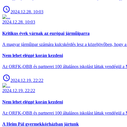
2024.12.28. 10:03
2024.12.28. 10:03
Kritikus évek várnak az európai járműiparra
A magyar járműipar számára kulcskérdés lesz a közeljövőben, hogy a 
Nem lehet eléggé korán kezdeni
Az ORFK-OBB és partnerei 100 általános iskolást láttak vendégül a 
2024.12.19. 22:22
2024.12.19. 22:22
Nem lehet eléggé korán kezdeni
Az ORFK-OBB és partnerei 100 általános iskolást láttak vendégül a 
A Heim Pál gyermekkórházban jártunk