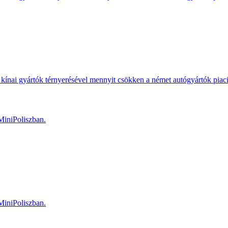
kínai gyártók térnyerésével mennyit csökken a német autógyártók piac
MiniPoliszban.
MiniPoliszban.