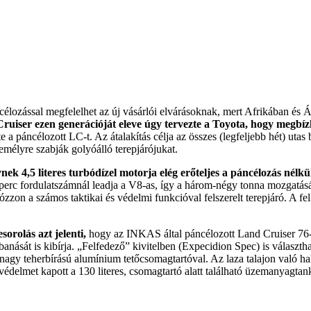
célozással megfelelhet az új vásárlói elvárásoknak, mert Afrikában és
ruiser ezen generációját eleve úgy tervezte a Toyota, hogy megbíz
 a páncélozott LC-t. Az átalakítás célja az összes (legfeljebb hét) utas
zemélyre szabják golyóálló terepjárójukat.
nek 4,5 literes turbódízel motorja elég erőteljes a páncélozás nélk
erc fordulatszámnál leadja a V8-as, így a három-négy tonna mozgatásár
kózzon a számos taktikai és védelmi funkcióval felszerelt terepjáró. A f
orolás azt jelenti,
hogy az INKAS által páncélozott Land Cruiser 7
anását is kibírja. „Felfedező” kivitelben (Expecidion Spec) is választh
el, nagy teherbírású alumínium tetőcsomagtartóval. Az laza talajon való 
édelmet kapott a 130 literes, csomagtartó alatt található üzemanyagtan