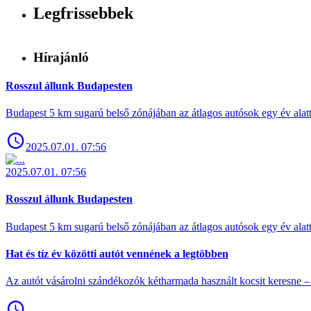
Legfrissebbek
Hírajánló
Rosszul állunk Budapesten
Budapest 5 km sugarú belső zónájában az átlagos autósok egy év alat
2025.07.01. 07:56
2025.07.01. 07:56
Rosszul állunk Budapesten
Budapest 5 km sugarú belső zónájában az átlagos autósok egy év alat
Hat és tíz év közötti autót vennének a legtöbben
Az autót vásárolni szándékozók kétharmada használt kocsit keresne – 