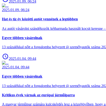
2025.01.09. 06:24
2025.01.09. 06:24
Hat és tíz év közötti autót vennének a legtöbben
Az autót vásárolni szándékozók kétharmada használt kocsit keresne – 
Egyre többen vásárolnak
13 százalékkal nőtt a forgalomba helyezett új személyautók száma 
2025.01.04. 09:44
2025.01.04. 09:44
Egyre többen vásárolnak
13 százalékkal nőtt a forgalomba helyezett új személyautók száma 
Kritikus évek várnak az európai járműiparra
A magyar járműipar számára kulcskérdés lesz a közeljövőben, hogy a 