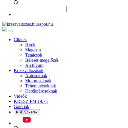
Cikkek
Hírek
Magazin
Tanácsok
Baleset-megelőzés
Archívum
Kreszváltozások
Autósoknak
Motorosoknak
Teherautósoknak
Kerékpárosoknak
Videók
KRESZ FM 19.75
Galériák
KRESZkerék