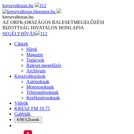
Skip
kreszvaltozas.hu
112
to
content
kreszvaltozas.hu
AZ ORFK-ORSZÁGOS BALESETMEGELŐZÉSI
BIZOTTSÁG HIVATALOS HONLAPJA
SEGÉLYHÍVÁS
112
Cikkek
Hírek
Magazin
Tanácsok
Baleset-megelőzés
Archívum
Kreszváltozások
Autósoknak
Motorosoknak
Teherautósoknak
Kerékpárosoknak
Videók
KRESZ FM 19.75
Galériák
KRESZkerék