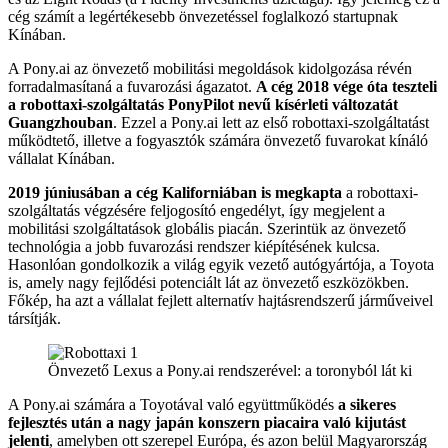
cég számít a legértékesebb önvezetéssel foglalkozó startupnak
Kínában.
A Pony.ai az önvezető mobilitási megoldások kidolgozása révén
forradalmasítaná a fuvarozási ágazatot.
A cég 2018 vége óta teszteli
a robottaxi-szolgáltatás PonyPilot nevű kísérleti változatát
Guangzhouban
. Ezzel a Pony.ai lett az első robottaxi-szolgáltatást
működtető, illetve a fogyasztók számára önvezető fuvarokat kínáló
vállalat Kínában.
2019 júniusában a cég Kaliforniában is megkapta
a robottaxi-
szolgáltatás végzésére feljogosító engedélyt, így megjelent a
mobilitási szolgáltatások globális piacán. Szerintük az önvezető
technológia a jobb fuvarozási rendszer kiépítésének kulcsa.
Hasonlóan gondolkozik a világ egyik vezető autógyártója, a Toyota
is, amely nagy fejlődési potenciált lát az önvezető eszközökben.
Főkép, ha azt a vállalat fejlett alternatív hajtásrendszerű járműveivel
társítják.
Önvezető Lexus a Pony.ai rendszerével: a toronyból lát ki
A Pony.ai számára a Toyotával való együttműködés
a sikeres
fejlesztés után a nagy japán konszern piacaira való kijutást
jelenti
, amelyben ott szerepel Európa, és azon belül Magyarország