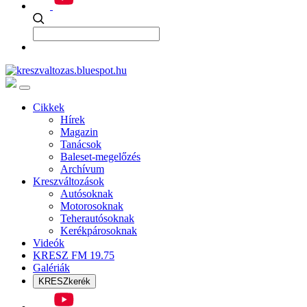
Cikkek
Hírek
Magazin
Tanácsok
Baleset-megelőzés
Archívum
Kreszváltozások
Autósoknak
Motorosoknak
Teherautósoknak
Kerékpárosoknak
Videók
KRESZ FM 19.75
Galériák
KRESZkerék