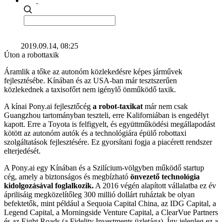
2019.09.14, 08:25
Úton a robottaxik
Áramlik a tőke az autonóm közlekedésre képes járművek
fejlesztésébe. Kínában és az USA-ban már tesztszerűen
közlekednek a taxisofőrt nem igénylő önműködő taxik.
A kínai Pony.ai fejlesztőcég
a robot-taxikat
már nem csak
Guangzhou tartományban teszteli, erre Kaliforniában is engedélyt
kapott. Erre a Toyota is felfigyelt, és együttműködési megállapodást
kötött az autonóm autók és a technológiára épülő robottaxi
szolgáltatások fejlesztésére. Ez gyorsítani fogja a piacérett rendszer
elterjedését.
A Pony.ai egy Kínában és a Szilícium-völgyben működő startup
cég, amely a biztonságos és megbízható
önvezető technológia
kidolgozásával foglalkozik.
A 2016 végén alapított vállalatba ez év
áprilisáig megközelítőleg 300 millió dollárt ruháztak be olyan
befektetők, mint például a Sequoia Capital China, az IDG Capital, a
Legend Capital, a Morningside Venture Capital, a ClearVue Partners
és az Eight Roads (a Fidelity Investments üzletága). Így jelenleg ez a