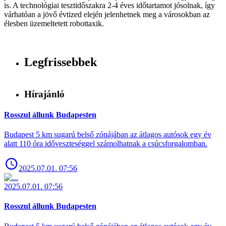
is. A technológiai tesztidőszakra 2-4 éves időtartamot jósolnak, így
várhatóan a jövő évtized elején jelenhetnek meg a városokban az
élesben üzemeltetett robottaxik.
Legfrissebbek
Hírajánló
Rosszul állunk Budapesten
Budapest 5 km sugarú belső zónájában az átlagos autósok egy év
alatt 110 óra időveszteséggel számolhatnak a csúcsforgalomban.
2025.07.01. 07:56
2025.07.01. 07:56
Rosszul állunk Budapesten