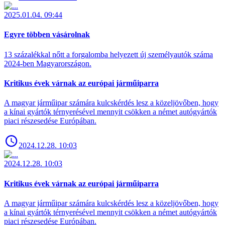
2025.01.04. 09:44
Egyre többen vásárolnak
13 százalékkal nőtt a forgalomba helyezett új személyautók száma
2024-ben Magyarországon.
Kritikus évek várnak az európai járműiparra
A magyar járműipar számára kulcskérdés lesz a közeljövőben, hogy
a kínai gyártók térnyerésével mennyit csökken a német autógyártók
piaci részesedése Európában.
2024.12.28. 10:03
2024.12.28. 10:03
Kritikus évek várnak az európai járműiparra
A magyar járműipar számára kulcskérdés lesz a közeljövőben, hogy
a kínai gyártók térnyerésével mennyit csökken a német autógyártók
piaci részesedése Európában.