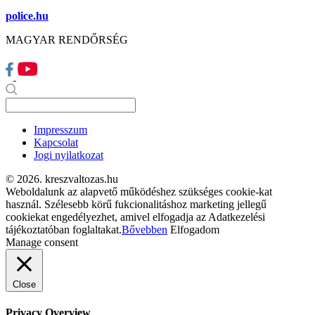
police.hu
MAGYAR RENDŐRSÉG
Impresszum
Kapcsolat
Jogi nyilatkozat
© 2026. kreszvaltozas.hu
Weboldalunk az alapvető működéshez szükséges cookie-kat
használ. Szélesebb körű fukcionalitáshoz marketing jellegű
cookiekat engedélyezhet, amivel elfogadja az Adatkezelési
tájékoztatóban foglaltakat.
Bővebben
Elfogadom
Manage consent
Close
Privacy Overview