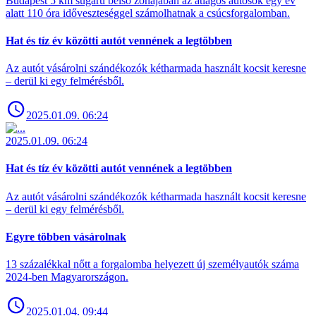
Budapest 5 km sugarú belső zónájában az átlagos autósok egy év
alatt 110 óra időveszteséggel számolhatnak a csúcsforgalomban.
Hat és tíz év közötti autót vennének a legtöbben
Az autót vásárolni szándékozók kétharmada használt kocsit keresne
– derül ki egy felmérésből.
2025.01.09. 06:24
2025.01.09. 06:24
Hat és tíz év közötti autót vennének a legtöbben
Az autót vásárolni szándékozók kétharmada használt kocsit keresne
– derül ki egy felmérésből.
Egyre többen vásárolnak
13 százalékkal nőtt a forgalomba helyezett új személyautók száma
2024-ben Magyarországon.
2025.01.04. 09:44