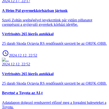
2024.12.17. 22:17
A Heim Pál gyermekkórházban jártunk
Szujó Zoltán segítségével igyekeztünk pár vidám pillanatot
csempészni a gyógyuló gyerekek kórházi idejébe.
Vérfrissítés 265 lóerős autókkal
25 darab Skoda Octavia RS rendőrautót szerzett be az ORFK-OBB.
2024.12.12. 22:52
2024.12.12. 22:52
Vérfrissítés 265 lóerős autókkal
25 darab Skoda Octavia RS rendőrautót szerzett be az ORFK-OBB.
Bevetné a Toyota az AI-t
Adatalapon dolgozó rendszerrel előzné meg a forgalmi baleseteket a
Toyota.