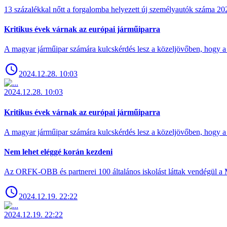
13 százalékkal nőtt a forgalomba helyezett új személyautók száma 
Kritikus évek várnak az európai járműiparra
A magyar járműipar számára kulcskérdés lesz a közeljövőben, hogy a 
2024.12.28. 10:03
2024.12.28. 10:03
Kritikus évek várnak az európai járműiparra
A magyar járműipar számára kulcskérdés lesz a közeljövőben, hogy a 
Nem lehet eléggé korán kezdeni
Az ORFK-OBB és partnerei 100 általános iskolást láttak vendégül a 
2024.12.19. 22:22
2024.12.19. 22:22