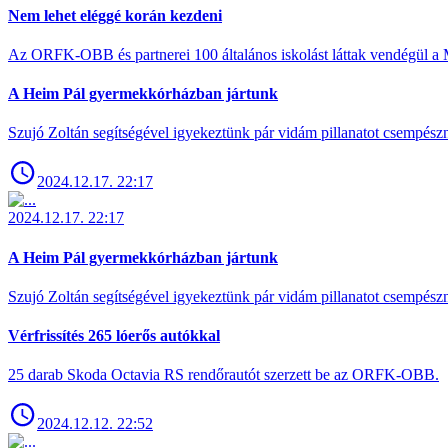
Nem lehet eléggé korán kezdeni
Az ORFK-OBB és partnerei 100 általános iskolást láttak vendégül a 
A Heim Pál gyermekkórházban jártunk
Szujó Zoltán segítségével igyekeztünk pár vidám pillanatot csempész
2024.12.17. 22:17
2024.12.17. 22:17
A Heim Pál gyermekkórházban jártunk
Szujó Zoltán segítségével igyekeztünk pár vidám pillanatot csempész
Vérfrissítés 265 lóerős autókkal
25 darab Skoda Octavia RS rendőrautót szerzett be az ORFK-OBB.
2024.12.12. 22:52