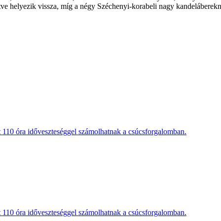
ve helyezik vissza, míg a négy Széchenyi-korabeli nagy kandelábereknél
t 110 óra időveszteséggel számolhatnak a csúcsforgalomban.
t 110 óra időveszteséggel számolhatnak a csúcsforgalomban.