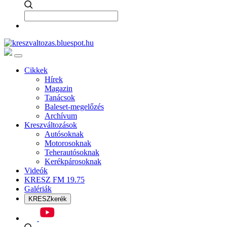
Cikkek
Hírek
Magazin
Tanácsok
Baleset-megelőzés
Archívum
Kreszváltozások
Autósoknak
Motorosoknak
Teherautósoknak
Kerékpárosoknak
Videók
KRESZ FM 19.75
Galériák
KRESZkerék