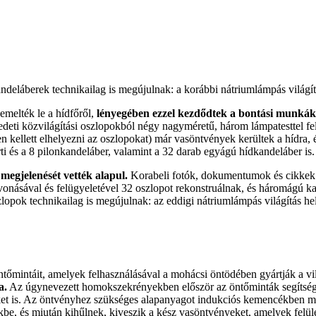
 kandeláberek technikailag is megújulnak: a korábbi nátriumlámpás vilá
emelték le a hídfőről,
lényegében ezzel kezdődtek a bontási munkák
z eredeti közvilágítási oszlopokból négy nagyméretű, három lámpatesttel 
en kellett elhelyezni az oszlopokat) már vasöntvények kerültek a hídra
rti és a 8 pilonkandeláber, valamint a 32 darab egyágú hídkandeláber is.
megjelenését vették alapul.
Korabeli fotók, dokumentumok és cikkek se
bevonásával és felügyeletével 32 oszlopot rekonstruálnak, és háromágú k
zlopok technikailag is megújulnak: az eddigi nátriumlámpás világítás h
tőmintáit, amelyek felhasználásával a mohácsi öntödében gyártják a vi
a.
Az úgynevezett homokszekrényekben először az öntőminták segítségé
ket is. Az öntvényhez szükséges alapanyagot indukciós kemencékben m
e, és miután kihűlnek, kiveszik a kész vasöntvényeket, amelyek felületti