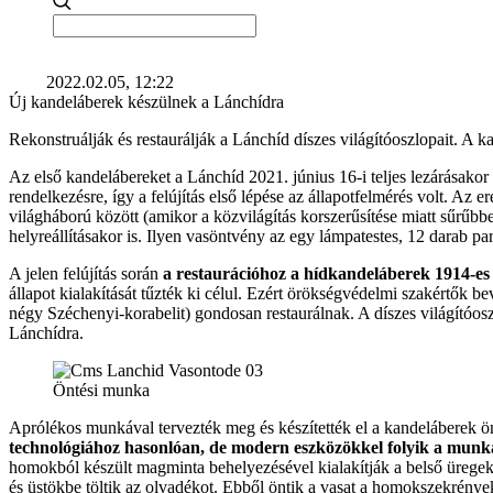
2022.02.05, 12:22
Új kandeláberek készülnek a Lánchídra
Rekonstruálják és restaurálják a Lánchíd díszes világítóoszlopait. A
Az első kandelábereket a Lánchíd 2021. június 16-i teljes lezárásakor 
rendelkezésre, így a felújítás első lépése az állapotfelmérés volt. A
világháború között (amikor a közvilágítás korszerűsítése miatt sűrűbb
helyreállításakor is. Ilyen vasöntvény az egy lámpatestes, 12 darab pa
A jelen felújítás során
a restaurációhoz a hídkandeláberek 1914-es 
állapot kialakítását tűzték ki célul. Ezért örökségvédelmi szakértők 
négy Széchenyi-korabelit) gondosan restaurálnak. A díszes világítóos
Lánchídra.
Öntési munka
Aprólékos munkával tervezték meg és készítették el a kandeláberek ön
technológiához hasonlóan, de modern eszközökkel folyik a munk
homokból készült magminta behelyezésével kialakítják a belső ürege
és üstökbe töltik az olvadékot. Ebből öntik a vasat a homokszekrényekb