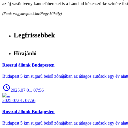
az új vasöntvény kandelábereket is a Lánchíd kékesszürke színére fest
(Fotó: magyarepitok.hu/Nagy Mihály)
Legfrissebbek
Hírajánló
Rosszul állunk Budapesten
Budapest 5 km sugarú belső zónájában az átlagos autósok egy év alat
2025.07.01. 07:56
2025.07.01. 07:56
Rosszul állunk Budapesten
Budapest 5 km sugarú belső zónájában az átlagos autósok egy év alat