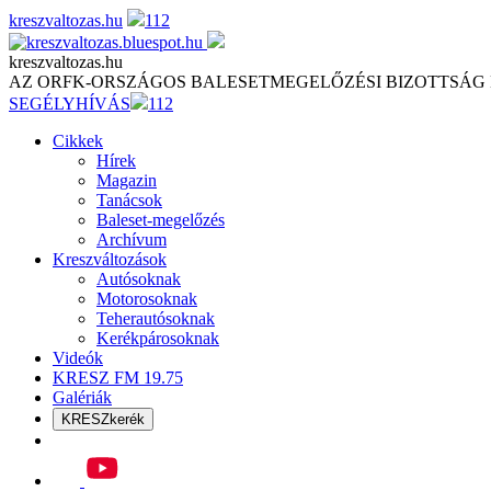
Skip
kreszvaltozas.hu
112
to
content
kreszvaltozas.hu
AZ ORFK-ORSZÁGOS BALESETMEGELŐZÉSI BIZOTTSÁG
SEGÉLYHÍVÁS
112
Cikkek
Hírek
Magazin
Tanácsok
Baleset-megelőzés
Archívum
Kreszváltozások
Autósoknak
Motorosoknak
Teherautósoknak
Kerékpárosoknak
Videók
KRESZ FM 19.75
Galériák
KRESZkerék