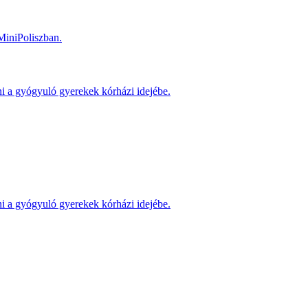
MiniPoliszban.
ni a gyógyuló gyerekek kórházi idejébe.
ni a gyógyuló gyerekek kórházi idejébe.