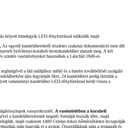
gítás helyett mindegyik LED-fényforrással működik majd.
.
Az egyedi kandeláberekről részletes szakmai dokumentáció nem állt
felszerelt Széchenyi-korabeli bronzkandeláber maradt meg. A két
, és szintén vasöntvényeket használtak a Lánchíd 1949-es
gítségével a híd múltjához méltó és a hiteles továbbélését szolgáló
andeláberként újra legyártják őket, 24 kandelábert pedig (köztük a
elyett valamennyi kandeláber LED-fényforrással kerül vissza a
lágítóoszlopok vasszerkezetét.
A vasöntödében a korabeli
vel a kandeláberelemek negatív formáját hozzák létre, majd
elegítik, majd csaknem 1400 Celsius-fokos hőmérsékleten lecsapolják
sztítás után hagyják el a gyárat. Összeállításuk után a restaurált és