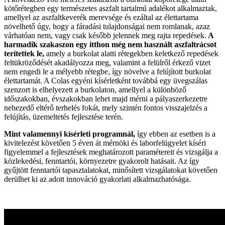
kötőrétegben egy természetes aszfalt tartalmú adalékot alkalmaztak,
amellyel az aszfaltkeverék merevsége és ezáltal az élettartama
növelhető úgy, hogy a fáradási tulajdonságai nem romlanak, azaz
várhatóan nem, vagy csak később jelennek meg rajta repedések.
A
harmadik szakaszon egy itthon még nem használt aszfaltrácsot
terítettek le,
amely a burkolat alatti rétegekben keletkező repedések
feltükröződését akadályozza meg, valamint a felülről érkező vizet
nem engedi le a mélyebb rétegbe, így növelve a felújított burkolat
élettartamát. A Colas egyéni kísérletként továbbá egy üvegszálas
szenzort is elhelyezett a burkolaton, amellyel a különböző
időszakokban, évszakokban lehet majd mérni a pályaszerkezetre
nehezedő eltérő terhelés fokát, mely szintén fontos visszajelzés a
felújítás, üzemeltetés fejlesztése terén.
Mint valamennyi kísérleti programnál,
így ebben az esetben is a
kivitelezést követően 5 éven át mérnöki és laborfelügyelet kíséri
figyelemmel a fejlesztések meghatározott paramétereit és vizsgálja a
közlekedési, fenntartói, környezetre gyakorolt hatásait. Az így
gyűjtött fenntartói tapasztalatokat, minősített vizsgálatokat követően
derülhet ki az adott innováció gyakorlati alkalmazhatósága.