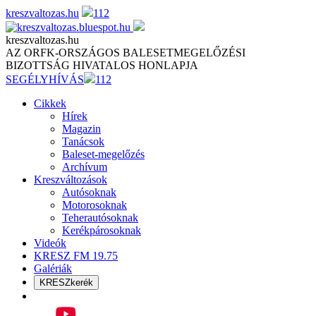
Skip
kreszvaltozas.hu
112
to
content
kreszvaltozas.hu
AZ ORFK-ORSZÁGOS BALESETMEGELŐZÉSI
BIZOTTSÁG HIVATALOS HONLAPJA
SEGÉLYHÍVÁS
112
Cikkek
Hírek
Magazin
Tanácsok
Baleset-megelőzés
Archívum
Kreszváltozások
Autósoknak
Motorosoknak
Teherautósoknak
Kerékpárosoknak
Videók
KRESZ FM 19.75
Galériák
KRESZkerék