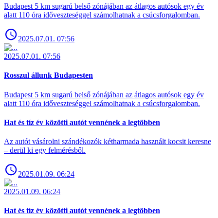
Budapest 5 km sugarú belső zónájában az átlagos autósok egy év
alatt 110 óra időveszteséggel számolhatnak a csúcsforgalomban.
2025.07.01. 07:56
2025.07.01. 07:56
Rosszul állunk Budapesten
Budapest 5 km sugarú belső zónájában az átlagos autósok egy év
alatt 110 óra időveszteséggel számolhatnak a csúcsforgalomban.
Hat és tíz év közötti autót vennének a legtöbben
Az autót vásárolni szándékozók kétharmada használt kocsit keresne
– derül ki egy felmérésből.
2025.01.09. 06:24
2025.01.09. 06:24
Hat és tíz év közötti autót vennének a legtöbben