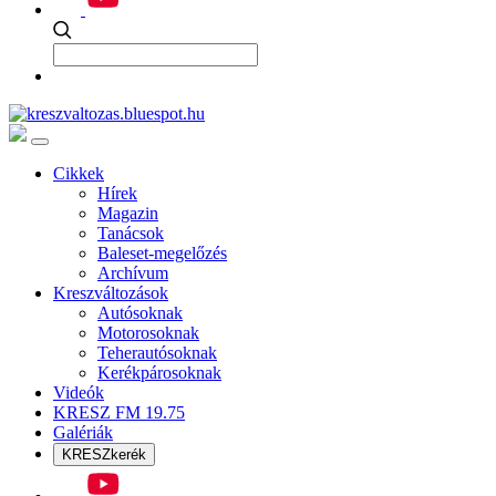
Cikkek
Hírek
Magazin
Tanácsok
Baleset-megelőzés
Archívum
Kreszváltozások
Autósoknak
Motorosoknak
Teherautósoknak
Kerékpárosoknak
Videók
KRESZ FM 19.75
Galériák
KRESZkerék