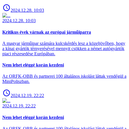
2024.12.28. 10:03
2024.12.28. 10:03
Kritikus évek várnak az európai járműiparra
A magyar járműipar számára kulcskérdés lesz a közeljövőben, hogy
a kínai gyártók térnyerésével mennyit csökken a német autógyártók
piaci részesedése Európában.
Nem lehet eléggé korán kezdeni
Az ORFK-OBB és partnerei 100 általános iskolást láttak vendégül a
MiniPoliszban.
2024.12.19. 22:22
2024.12.19. 22:22
Nem lehet eléggé korán kezdeni
Az ORFK-OBB és partnerei 100 általános iskolást láttak vendégül a