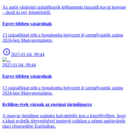
Az autót vásárolni szándékozók kétharmada használt kocsit keresne
– derül ki egy felmérésből.
Egyre többen vásárolnak
13 százalékkal nőtt a forgalomba helyezett új személyautók száma
2024-ben Magyarországon.
2025.01.04. 09:44
2025.01.04. 09:44
Egyre többen vásárolnak
13 százalékkal nőtt a forgalomba helyezett új személyautók száma
2024-ben Magyarországon.
Kritikus évek várnak az európai járműiparra
A magyar járműipar számára kulcskérdés lesz a közeljövőben, hogy
a kínai gyártók térnyerésével mennyit csökken a német autógyártók
piaci részesedése Európában.