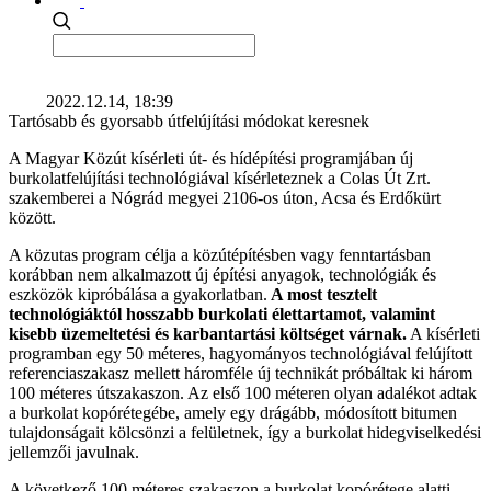
2022.12.14, 18:39
Tartósabb és gyorsabb útfelújítási módokat keresnek
A Magyar Közút kísérleti út- és hídépítési programjában új
burkolatfelújítási technológiával kísérleteznek a Colas Út Zrt.
szakemberei a Nógrád megyei 2106-os úton, Acsa és Erdőkürt
között.
A közutas program célja a közútépítésben vagy fenntartásban
korábban nem alkalmazott új építési anyagok, technológiák és
eszközök kipróbálása a gyakorlatban.
A most tesztelt
technológiáktól hosszabb burkolati élettartamot, valamint
kisebb üzemeltetési és karbantartási költséget várnak.
A kísérleti
programban egy 50 méteres, hagyományos technológiával felújított
referenciaszakasz mellett háromféle új technikát próbáltak ki három
100 méteres útszakaszon. Az első 100 méteren olyan adalékot adtak
a burkolat kopórétegébe, amely egy drágább, módosított bitumen
tulajdonságait kölcsönzi a felületnek, így a burkolat hidegviselkedési
jellemzői javulnak.
A következő 100 méteres szakaszon a burkolat kopórétege alatti