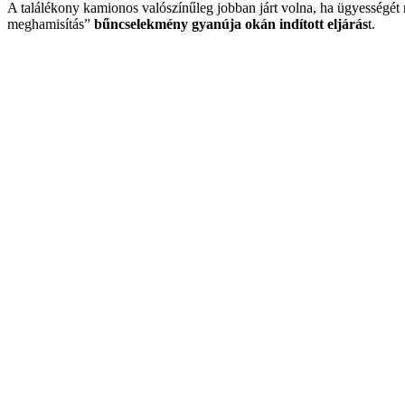
A találékony kamionos valószínűleg jobban járt volna, ha ügyességét
meghamisítás”
bűncselekmény gyanúja okán indított eljárás
t.