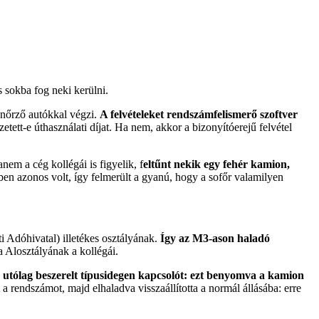
s sokba fog neki kerülni.
lenőrző autókkal végzi.
A felvételeket rendszámfelismerő szoftver
tett-e úthasználati díjat. Ha nem, akkor a bizonyítóerejű felvétel
em a cég kollégái is figyelik, f
eltűnt nekik egy fehér kamion,
ben azonos volt, így felmerült a gyanú, hogy a sofőr valamilyen
 Adóhivatal) illetékes osztályának.
Így az M3-ason haladó
Alosztályának a kollégái.
 utólag beszerelt típusidegen kapcsolót: ezt benyomva a kamion
 a rendszámot, majd elhaladva visszaállította a normál állásába: erre