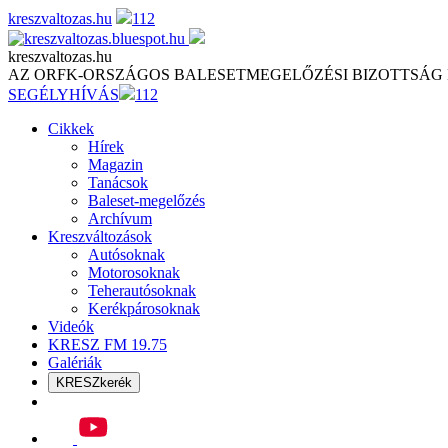
Skip
kreszvaltozas.hu
112
to
content
kreszvaltozas.hu
AZ ORFK-ORSZÁGOS BALESETMEGELŐZÉSI BIZOTTSÁG
SEGÉLYHÍVÁS
112
Cikkek
Hírek
Magazin
Tanácsok
Baleset-megelőzés
Archívum
Kreszváltozások
Autósoknak
Motorosoknak
Teherautósoknak
Kerékpárosoknak
Videók
KRESZ FM 19.75
Galériák
KRESZkerék