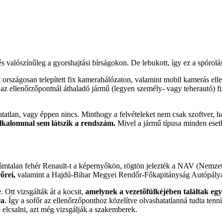
s valószínűleg a gyorshajtási bírságokon. De lebukott, így ez a spórolá
t országosan telepített fix kamerahálózaton, valamint mobil kamerás el
 az ellenőrzőpontnál áthaladó jármű (legyen személy- vagy teherautó) fize
atlan, vagy éppen nincs. Minthogy a felvételeket nem csak szoftver, han
 alkalommal sem látszik a rendszám.
Mivel a jármű típusa minden eset
zámtalan fehér Renault-t a képernyőkön, rögtön jelezték a NAV (Nemzeti
őrei,
valamint a Hajdú-Bihar Megyei Rendőr-Főkapitányság Autópálya 
Ott vizsgálták át a kocsit,
amelynek a vezetőfülkéjében találtak egy
ra
. Így a sofőr az ellenőrzőponthoz közelítve olvashatatlanná tudta tenni
p elcsalni, azt még vizsgálják a szakemberek.