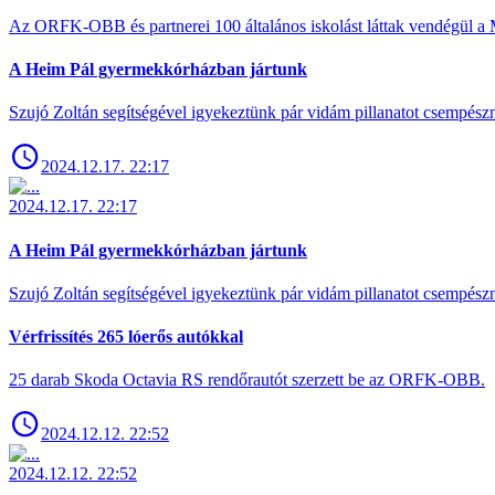
Az ORFK-OBB és partnerei 100 általános iskolást láttak vendégül a 
A Heim Pál gyermekkórházban jártunk
Szujó Zoltán segítségével igyekeztünk pár vidám pillanatot csempész
2024.12.17. 22:17
2024.12.17. 22:17
A Heim Pál gyermekkórházban jártunk
Szujó Zoltán segítségével igyekeztünk pár vidám pillanatot csempész
Vérfrissítés 265 lóerős autókkal
25 darab Skoda Octavia RS rendőrautót szerzett be az ORFK-OBB.
2024.12.12. 22:52
2024.12.12. 22:52