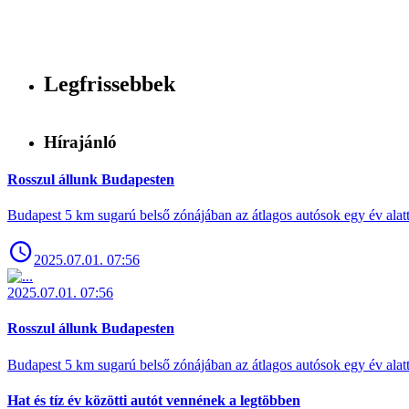
Legfrissebbek
Hírajánló
Rosszul állunk Budapesten
Budapest 5 km sugarú belső zónájában az átlagos autósok egy év alat
2025.07.01. 07:56
2025.07.01. 07:56
Rosszul állunk Budapesten
Budapest 5 km sugarú belső zónájában az átlagos autósok egy év alat
Hat és tíz év közötti autót vennének a legtöbben