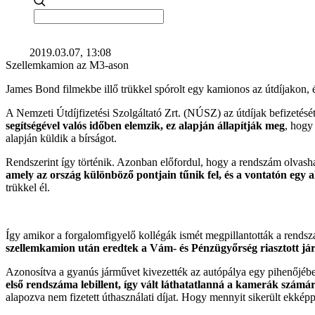
2019.03.07, 13:08
Szellemkamion az M3-ason
James Bond filmekbe illő trükkel spórolt egy kamionos az útdíjakon, é
A Nemzeti Útdíjfizetési Szolgáltató Zrt. (NÚSZ) az útdíjak befizetésé
segítségével valós időben elemzik, ez alapján állapítják meg
, hogy
alapján küldik a bírságot.
Rendszerint így történik. Azonban előfordul, hogy a rendszám olvashat
amely az ország különböző pontjain tűnik fel, és a vontatón egy
trükkel él.
Így amikor a forgalomfigyelő kollégák ismét megpillantották a rends
szellemkamion után eredtek a Vám- és Pénzügyőrség riasztott jár
Azonosítva a gyanús járművet kivezették az autópálya egy pihenőjébe. 
első rendszáma lebillent, így vált láthatatlanná a kamerák számá
alapozva nem fizetett úthasználati díjat. Hogy mennyit sikerült ekkép