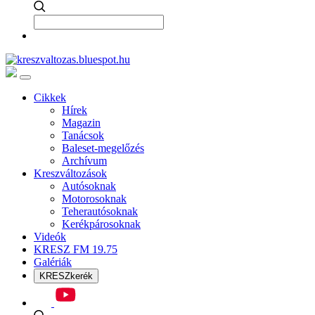
Cikkek
Hírek
Magazin
Tanácsok
Baleset-megelőzés
Archívum
Kreszváltozások
Autósoknak
Motorosoknak
Teherautósoknak
Kerékpárosoknak
Videók
KRESZ FM 19.75
Galériák
KRESZkerék