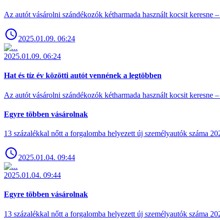
Az autót vásárolni szándékozók kétharmada használt kocsit keresne – 
2025.01.09. 06:24
2025.01.09. 06:24
Hat és tíz év közötti autót vennének a legtöbben
Az autót vásárolni szándékozók kétharmada használt kocsit keresne – 
Egyre többen vásárolnak
13 százalékkal nőtt a forgalomba helyezett új személyautók száma 
2025.01.04. 09:44
2025.01.04. 09:44
Egyre többen vásárolnak
13 százalékkal nőtt a forgalomba helyezett új személyautók száma 