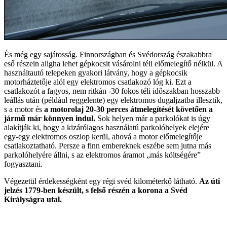
És még egy sajátosság. Finnországban és Svédország északabbra
eső részein aligha lehet gépkocsit vásárolni téli előmelegítő nélkül. A
használtautó telepeken gyakori látvány, hogy a gépkocsik
motorháztetője alól egy elektromos csatlakozó lóg ki. Ezt a
csatlakozót a fagyos, nem ritkán -30 fokos téli időszakban hosszabb
leállás után (például reggelente) egy elektromos dugaljzatba illesztik,
s a motor és
a motorolaj 20-30 perces átmelegítését követően a
jármű már könnyen indul.
Sok helyen már a parkolókat is úgy
alakítják ki, hogy a kizárólagos használatú parkolóhelyek elejére
egy-egy elektromos oszlop kerül, ahová a motor előmelegítője
csatlakoztatható. Persze a finn embereknek eszébe sem jutna más
parkolóhelyére állni, s az elektromos áramot „más költségére”
fogyasztani.
Végezetül érdekességként egy régi svéd kilométerkő látható.
Az úti
jelzés 1779-ben készült, s felső részén a korona a Svéd
Királyságra utal.