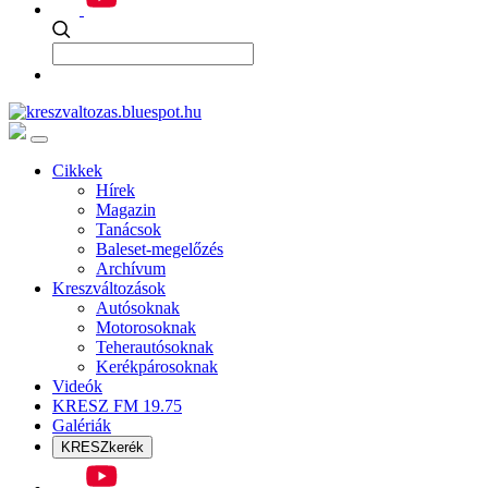
Cikkek
Hírek
Magazin
Tanácsok
Baleset-megelőzés
Archívum
Kreszváltozások
Autósoknak
Motorosoknak
Teherautósoknak
Kerékpárosoknak
Videók
KRESZ FM 19.75
Galériák
KRESZkerék