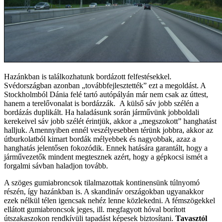
Hazánkban is találkozhatunk bordázott felfestésekkel.
Svédországban azonban „továbbfejlesztették” ezt a megoldást. A
Stockholmból Dánia felé tartó autópályán már nem csak az úttest,
hanem a terelővonalat is bordázzák. A külső sáv jobb szélén a
bordázás duplikált. Ha haladásunk során járművünk jobboldali
kerekeivel sáv jobb szélét érintjük, akkor a „megszokott” hanghatást
halljuk. Amennyiben ennél veszélyesebben térünk jobbra, akkor az
útburkolatból kimart bordák mélyebbek és nagyobbak, azaz a
hanghatás jelentősen fokozódik. Ennek hatására garantált, hogy a
járművezetők mindent megtesznek azért, hogy a gépkocsi ismét a
forgalmi sávban haladjon tovább.
A szöges gumiabroncsok tilalmazottak kontinensünk túlnyomó
részén, így hazánkban is. A skandináv országokban ugyanakkor
ezek nélkül télen igencsak nehéz lenne közlekedni. A fémszögekkel
ellátott gumiabroncsok jeges, ill. megfagyott hóval borított
útszakaszokon rendkívüli tapadást képesek biztosítani.
Tavasztól