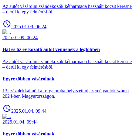
Az autót vásárolni szándékozók kétharmada használt kocsit keresne
– derül ki egy felmérésből.
2025.01.09. 06:24
2025.01.09. 06:24
Hat és tíz év közötti autót vennének a legtöbben
Az autót vásárolni szándékozók kétharmada használt kocsit keresne
– derül ki egy felmérésből.
Egyre többen vásárolnak
13 százalékkal nőtt a forgalomba helyezett új személyautók száma
2024-ben Magyarországon.
2025.01.04. 09:44
2025.01.04. 09:44
Egyre többen vásárolnak