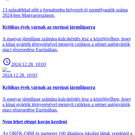
13 százalékkal nőtt a forgalomba helyezett új személyautók száma
2024-ben Magyarországon.
Kritikus évek várnak az európai járműiparra
A magyar járműipar számára kulcskérdés lesz a közeljövőben, hogy
a kínai gyártók térnyerésével mennyit csökken a német autógyártók
piaci részesedése Európában.
2024.12.28. 10:03
2024.12.28. 10:03
Kritikus évek várnak az európai járműiparra
A magyar járműipar számára kulcskérdés lesz a közeljövőben, hogy
a kínai gyártók térnyerésével mennyit csökken a német autógyártók
piaci részesedése Európában.
Nem lehet eléggé korán kezdeni
Az ORFK-OBB és partnerei 100 általános iskolást láttak vendégül a