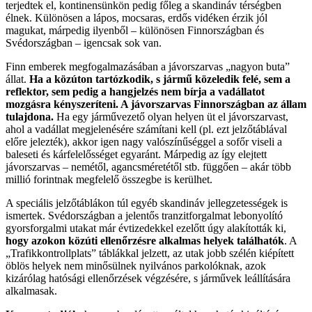
terjedtek el, kontinensünkön pedig főleg a skandináv térségben
élnek. Különösen a lápos, mocsaras, erdős vidéken érzik jól
magukat, márpedig ilyenből – különösen Finnországban és
Svédországban – igencsak sok van.
Finn emberek megfogalmazásában a jávorszarvas „nagyon buta”
állat.
Ha a közúton tartózkodik, s jármű közeledik felé, sem a
reflektor, sem pedig a hangjelzés nem bírja a vadállatot
mozgásra kényszeríteni. A jávorszarvas Finnországban az állam
tulajdona.
Ha egy járművezető olyan helyen üt el jávorszarvast,
ahol a vadállat megjelenésére számítani kell (pl. ezt jelzőtáblával
előre jelezték), akkor igen nagy valószínűséggel a sofőr viseli a
baleseti és kárfelelősséget egyaránt. Márpedig az így elejtett
jávorszarvas – nemétől, agancsméretétől stb. függően – akár több
millió forintnak megfelelő összegbe is kerülhet.
A speciális jelzőtáblákon túl egyéb skandináv jellegzetességek is
ismertek. Svédországban a jelentős tranzitforgalmat lebonyolító
gyorsforgalmi utakat már évtizedekkel ezelőtt úgy alakították ki,
hogy azokon közúti ellenőrzésre alkalmas helyek találhatók
. A
„Trafikkontrollplats” táblákkal jelzett, az utak jobb szélén kiépített
öblös helyek nem minősülnek nyilvános parkolóknak, azok
kizárólag hatósági ellenőrzések végzésére, s járművek leállítására
alkalmasak.