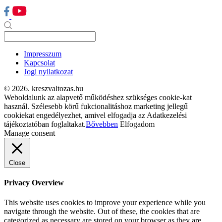
Impresszum
Kapcsolat
Jogi nyilatkozat
© 2026. kreszvaltozas.hu
Weboldalunk az alapvető működéshez szükséges cookie-kat
használ. Szélesebb körű fukcionalitáshoz marketing jellegű
cookiekat engedélyezhet, amivel elfogadja az Adatkezelési
tájékoztatóban foglaltakat.
Bővebben
Elfogadom
Manage consent
Close
Privacy Overview
This website uses cookies to improve your experience while you
navigate through the website. Out of these, the cookies that are
categorized as necessary are stored on your browser as they are