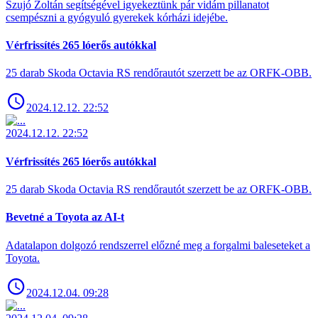
Szujó Zoltán segítségével igyekeztünk pár vidám pillanatot
csempészni a gyógyuló gyerekek kórházi idejébe.
Vérfrissítés 265 lóerős autókkal
25 darab Skoda Octavia RS rendőrautót szerzett be az ORFK-OBB.
2024.12.12. 22:52
2024.12.12. 22:52
Vérfrissítés 265 lóerős autókkal
25 darab Skoda Octavia RS rendőrautót szerzett be az ORFK-OBB.
Bevetné a Toyota az AI-t
Adatalapon dolgozó rendszerrel előzné meg a forgalmi baleseteket a
Toyota.
2024.12.04. 09:28