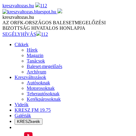
Skip
kreszvaltozas.hu
112
to
content
kreszvaltozas.hu
AZ ORFK-ORSZÁGOS BALESETMEGELŐZÉSI
BIZOTTSÁG HIVATALOS HONLAPJA
SEGÉLYHÍVÁS
112
Cikkek
Hírek
Magazin
Tanácsok
Baleset-megelőzés
Archívum
Kreszváltozások
Autósoknak
Motorosoknak
Teherautósoknak
Kerékpárosoknak
Videók
KRESZ FM 19.75
Galériák
KRESZkerék