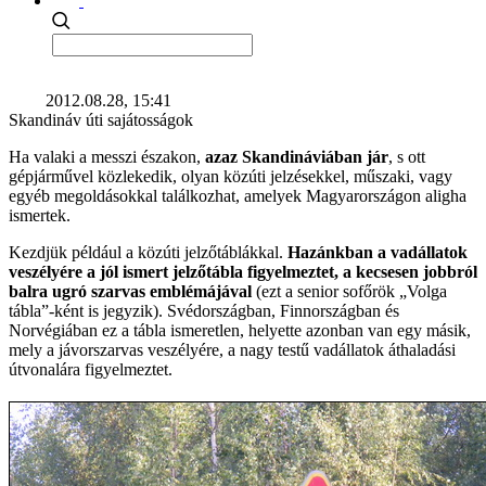
2012.08.28, 15:41
Skandináv úti sajátosságok
Ha valaki a messzi északon,
azaz Skandináviában jár
, s ott
gépjárművel közlekedik, olyan közúti jelzésekkel, műszaki, vagy
egyéb megoldásokkal találkozhat, amelyek Magyarországon aligha
ismertek.
Kezdjük például a közúti jelzőtáblákkal.
Hazánkban a vadállatok
veszélyére a jól ismert jelzőtábla figyelmeztet, a kecsesen jobbról
balra ugró szarvas emblémájával
(ezt a senior sofőrök „Volga
tábla”-ként is jegyzik). Svédországban, Finnországban és
Norvégiában ez a tábla ismeretlen, helyette azonban van egy másik,
mely a jávorszarvas veszélyére, a nagy testű vadállatok áthaladási
útvonalára figyelmeztet.