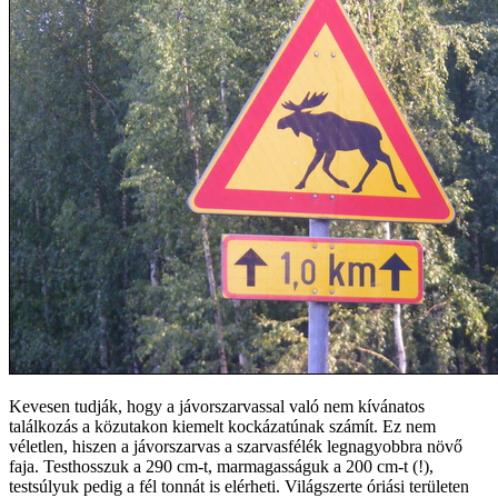
Kevesen tudják, hogy a jávorszarvassal való nem kívánatos
találkozás a közutakon kiemelt kockázatúnak számít. Ez nem
véletlen, hiszen a jávorszarvas a szarvasfélék legnagyobbra növő
faja. Testhosszuk a 290 cm-t, marmagasságuk a 200 cm-t (!),
testsúlyuk pedig a fél tonnát is elérheti. Világszerte óriási területen