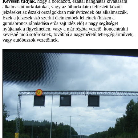
Kevesen tudják
, hogy a bordázott, ezáltal hanghatás kiváltására
alkalmas útburkolatokat, vagy az útburkolatra felfestett közúti
jelzéseket az északi országokban már évtizedek óta alkalmazzák.
Ezek a jelzések szó szerint életmentőek lehetnek (hiszen a
gumiabroncs ráhaladása erős zajt idéz elő) s nagy segítséget
nyújtanak a figyelmetlen, vagy a már régóta vezető, koncentrálni
kevésbé tudó sofőröknek, továbbá a nagyméretű tehergépjárművek,
vagy autóbuszok vezetőinek.