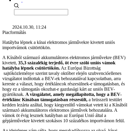
2024.10.30, 11:24
Piacformálás
Hatályba lépnek a kínai elektromos járművekre kivetett uniós
importvámok csütörtökön.
A Kínából származó akkumulátoros elektromos járművekre (BEV)
kivetett,
35,3 százalékig terjedő, öt évre szóló uniós vámok
hatályba lépnek csütörtökön.
Az Európai Bizottság
sajtóközleménye szerint tavaly október elején szubvencióellenes
vizsgálatot indítottak a BEV-ek behozatalával kapcsolatban, arra
kereste a választ, hogy értékláncok részesülnek-e támogatásban, és
hogy ez a támogatás okozhat-e gazdasági kárt az uniós BEV-
gyártóknak.
A vizsgálatot, amely megállapította, hogy a BEV-
értéklánc Kínában támogatásban részesült,
a brüsszeli testület
kedden lezárta azáltal, hogy kiegyenlítő vámokat vetett ki a Kínából
származó akkumulátoros elektromos járművek behozatalára. A
vámok öt évig lesznek hatályban az Európai Unió által a
gépjárművekre kivetett szokásos 10 százalékos importvámon felül.
Az ideiglenes vám célja, hogy megakadályozza az olcsó, kínai