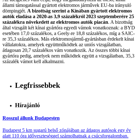
állami támogatással gyártott elektromos járművek EU-ba irányuló
dömpingjét.
A bizottság szerint a Kínában gyártott elektromos
autók eladása a 2020-as 3,9 százalékról 2023 szeptemberére 25
százalékra növekedett az elektromos autók piacán
. A bizottság
által vizsgált két kínai gyártóra egyedi vámok vonatkoznak: a BYD
esetében 17,0 százalékos, a Geely-re 18,8 százalékos, míg a SAIC-
re 35,3 százalékos. Más elektromosjármű-gyártásban érdekelt kínai
vállalatokra, amelyek együttműködtek az uniós vizsgálatban,
átlagosan 20,7 százalékos vám vonatkozik. Az összes többi kínai
gyártóra pedig, amelyek nem működtek együtt a vizsgálatban, 35,3
százalék vámot kell alkalmazni.
Legfrissebbek
Hírajánló
Rosszul állunk Budapesten
Budapest 5 km sugarú belső zónájában az átlagos autósok egy év
alatt 110 óra időveszteséggel számolhatnak a csúcsforgalomban.