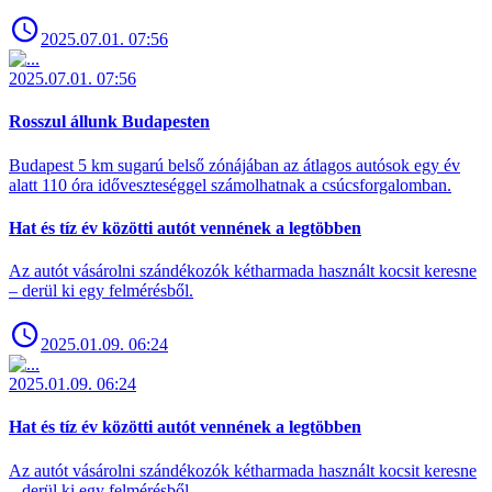
2025.07.01. 07:56
2025.07.01. 07:56
Rosszul állunk Budapesten
Budapest 5 km sugarú belső zónájában az átlagos autósok egy év
alatt 110 óra időveszteséggel számolhatnak a csúcsforgalomban.
Hat és tíz év közötti autót vennének a legtöbben
Az autót vásárolni szándékozók kétharmada használt kocsit keresne
– derül ki egy felmérésből.
2025.01.09. 06:24
2025.01.09. 06:24
Hat és tíz év közötti autót vennének a legtöbben
Az autót vásárolni szándékozók kétharmada használt kocsit keresne
– derül ki egy felmérésből.