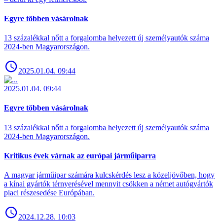
Egyre többen vásárolnak
13 százalékkal nőtt a forgalomba helyezett új személyautók száma
2024-ben Magyarországon.
2025.01.04. 09:44
2025.01.04. 09:44
Egyre többen vásárolnak
13 százalékkal nőtt a forgalomba helyezett új személyautók száma
2024-ben Magyarországon.
Kritikus évek várnak az európai járműiparra
A magyar járműipar számára kulcskérdés lesz a közeljövőben, hogy
a kínai gyártók térnyerésével mennyit csökken a német autógyártók
piaci részesedése Európában.
2024.12.28. 10:03