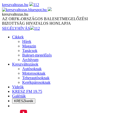
Skip
kreszvaltozas.hu
112
to
content
kreszvaltozas.hu
AZ ORFK-ORSZÁGOS BALESETMEGELŐZÉSI
BIZOTTSÁG HIVATALOS HONLAPJA
SEGÉLYHÍVÁS
112
Cikkek
Hírek
Magazin
Tanácsok
Baleset-megelőzés
Archívum
Kreszváltozások
Autósoknak
Motorosoknak
Teherautósoknak
Kerékpárosoknak
Videók
KRESZ FM 19.75
Galériák
KRESZkerék