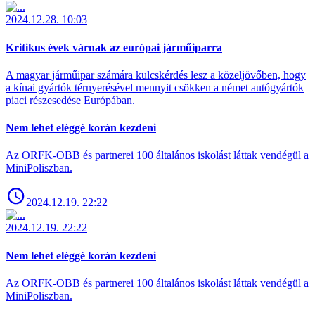
2024.12.28. 10:03
Kritikus évek várnak az európai járműiparra
A magyar járműipar számára kulcskérdés lesz a közeljövőben, hogy
a kínai gyártók térnyerésével mennyit csökken a német autógyártók
piaci részesedése Európában.
Nem lehet eléggé korán kezdeni
Az ORFK-OBB és partnerei 100 általános iskolást láttak vendégül a
MiniPoliszban.
2024.12.19. 22:22
2024.12.19. 22:22
Nem lehet eléggé korán kezdeni
Az ORFK-OBB és partnerei 100 általános iskolást láttak vendégül a
MiniPoliszban.