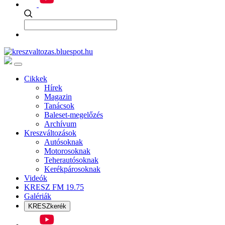
Cikkek
Hírek
Magazin
Tanácsok
Baleset-megelőzés
Archívum
Kreszváltozások
Autósoknak
Motorosoknak
Teherautósoknak
Kerékpárosoknak
Videók
KRESZ FM 19.75
Galériák
KRESZkerék