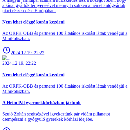
A magyar járműipar számára kulcskérdés lesz a közeljövőben, hogy
a kínai gyártók térnyerésével mennyit csökken a német autógyártók
piaci részesedése Európában.
Nem lehet eléggé korán kezdeni
Az ORFK-OBB és partnerei 100 általános iskolást láttak vendégül a
MiniPoliszban.
2024.12.19. 22:22
2024.12.19. 22:22
Nem lehet eléggé korán kezdeni
Az ORFK-OBB és partnerei 100 általános iskolást láttak vendégül a
MiniPoliszban.
A Heim Pál gyermekkórházban jártunk
Szujó Zoltán segítségével igyekeztünk pár vidám pillanatot
csempészni a gyógyuló gyerekek kórházi idejébe.