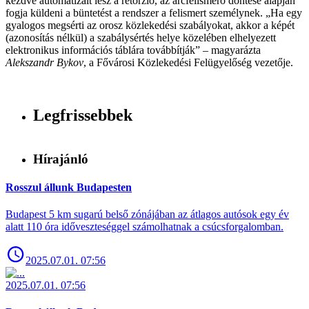
kezdve automatizált lesz a retorzió, az arcfelismerő döntése alapján
fogja küldeni a büntetést a rendszer a felismert személynek. „Ha egy
gyalogos megsérti az orosz közlekedési szabályokat, akkor a képét
(azonosítás nélkül) a szabálysértés helye közelében elhelyezett
elektronikus információs táblára továbbítják” – magyarázta
Alekszandr Bykov
, a Fővárosi Közlekedési Felügyelőség vezetője.
Legfrissebbek
Hírajánló
Rosszul állunk Budapesten
Budapest 5 km sugarú belső zónájában az átlagos autósok egy év
alatt 110 óra időveszteséggel számolhatnak a csúcsforgalomban.
2025.07.01. 07:56
2025.07.01. 07:56