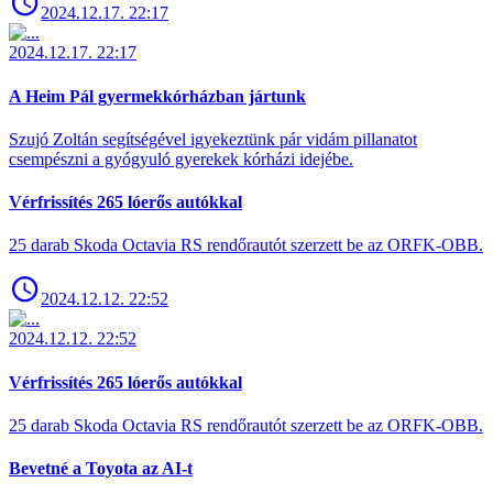
2024.12.17. 22:17
2024.12.17. 22:17
A Heim Pál gyermekkórházban jártunk
Szujó Zoltán segítségével igyekeztünk pár vidám pillanatot
csempészni a gyógyuló gyerekek kórházi idejébe.
Vérfrissítés 265 lóerős autókkal
25 darab Skoda Octavia RS rendőrautót szerzett be az ORFK-OBB.
2024.12.12. 22:52
2024.12.12. 22:52
Vérfrissítés 265 lóerős autókkal
25 darab Skoda Octavia RS rendőrautót szerzett be az ORFK-OBB.
Bevetné a Toyota az AI-t