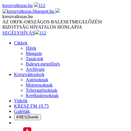
Skip
kreszvaltozas.hu
112
to
content
kreszvaltozas.hu
AZ ORFK-ORSZÁGOS BALESETMEGELŐZÉSI
BIZOTTSÁG HIVATALOS HONLAPJA
SEGÉLYHÍVÁS
112
Cikkek
Hírek
Magazin
Tanácsok
Baleset-megelőzés
Archívum
Kreszváltozások
Autósoknak
Motorosoknak
Teherautósoknak
Kerékpárosoknak
Videók
KRESZ FM 19.75
Galériák
KRESZkerék