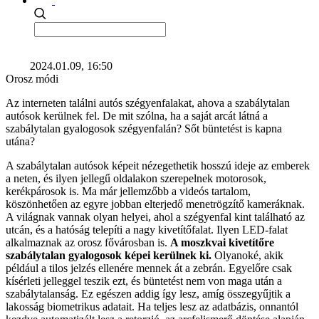
2024.01.09, 16:50
Orosz módi
Az interneten találni autós szégyenfalakat, ahova a szabálytalan
autósok kerülnek fel. De mit szólna, ha a saját arcát látná a
szabálytalan gyalogosok szégyenfalán? Sőt büntetést is kapna
utána?
A szabálytalan autósok képeit nézegethetik hosszú ideje az emberek
a neten, és ilyen jellegű oldalakon szerepelnek motorosok,
kerékpárosok is. Ma már jellemzőbb a videós tartalom,
köszönhetően az egyre jobban elterjedő menetrögzítő kameráknak.
A világnak vannak olyan helyei, ahol a szégyenfal kint található az
utcán, és a hatóság telepíti a nagy kivetítőfalat. Ilyen LED-falat
alkalmaznak az orosz fővárosban is.
A moszkvai kivetítőre
szabálytalan gyalogosok képei kerülnek ki.
Olyanoké, akik
például a tilos jelzés ellenére mennek át a zebrán. Egyelőre csak
kísérleti jelleggel teszik ezt, és büntetést nem von maga után a
szabálytalanság. Ez egészen addig így lesz, amíg összegyűjtik a
lakosság biometrikus adatait. Ha teljes lesz az adatbázis, onnantól