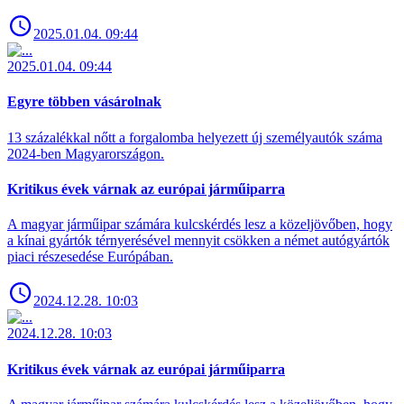
2025.01.04. 09:44
2025.01.04. 09:44
Egyre többen vásárolnak
13 százalékkal nőtt a forgalomba helyezett új személyautók száma
2024-ben Magyarországon.
Kritikus évek várnak az európai járműiparra
A magyar járműipar számára kulcskérdés lesz a közeljövőben, hogy
a kínai gyártók térnyerésével mennyit csökken a német autógyártók
piaci részesedése Európában.
2024.12.28. 10:03
2024.12.28. 10:03
Kritikus évek várnak az európai járműiparra