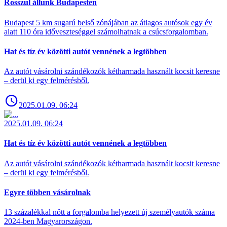
Rosszul állunk Budapesten
Budapest 5 km sugarú belső zónájában az átlagos autósok egy év
alatt 110 óra időveszteséggel számolhatnak a csúcsforgalomban.
Hat és tíz év közötti autót vennének a legtöbben
Az autót vásárolni szándékozók kétharmada használt kocsit keresne
– derül ki egy felmérésből.
2025.01.09. 06:24
2025.01.09. 06:24
Hat és tíz év közötti autót vennének a legtöbben
Az autót vásárolni szándékozók kétharmada használt kocsit keresne
– derül ki egy felmérésből.
Egyre többen vásárolnak
13 százalékkal nőtt a forgalomba helyezett új személyautók száma
2024-ben Magyarországon.