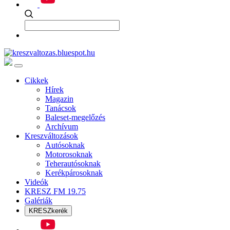
Cikkek
Hírek
Magazin
Tanácsok
Baleset-megelőzés
Archívum
Kreszváltozások
Autósoknak
Motorosoknak
Teherautósoknak
Kerékpárosoknak
Videók
KRESZ FM 19.75
Galériák
KRESZkerék