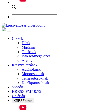
Cikkek
Hírek
Magazin
Tanácsok
Baleset-megelőzés
Archívum
Kreszváltozások
Autósoknak
Motorosoknak
Teherautósoknak
Kerékpárosoknak
Videók
KRESZ FM 19.75
Galériák
KRESZkerék