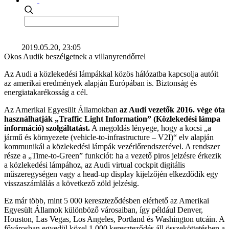
2019.05.20, 23:05
Okos Audik beszélgetnek a villanyrendőrrel
Az Audi a közlekedési lámpákkal közös hálózatba kapcsolja autóit
az amerikai eredmények alapján Európában is. Biztonság és
energiatakarékosság a cél.
Az Amerikai Egyesült Államokban
az Audi vezetők 2016. vége óta
használhatják „Traffic Light Information” (Közlekedési lámpa
információ) szolgáltatást.
A megoldás lényege, hogy a kocsi „a
jármű és környezete (vehicle-to-infrastructure – V2I)“ elv alapján
kommunikál a közlekedési lámpák vezérlőrendszerével. A rendszer
része a „Time-to-Green” funkciót: ha a vezető piros jelzésre érkezik
a közlekedési lámpához, az Audi virtual cockpit digitális
műszeregységen vagy a head-up display kijelzőjén elkezdődik egy
visszaszámlálás a következő zöld jelzésig.
Ez már több, mint 5 000 kereszteződésben elérhető az Amerikai
Egyesült Államok különböző városaiban, így például Denver,
Houston, Las Vegas, Los Angeles, Portland és Washington utcáin. A
fővárosban egyedül közel 1 000 kereszteződés áll összeköttetésben a