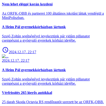
Nem lehet eléggé korán kezdeni
Az ORFK-OBB és partnerei 100 általános iskolást láttak vendégül a
MiniPoliszban.
A Heim Pál gyermekkórházban jártunk
Szujó Zoltán segítségével igyekeztünk pár vidám pillanatot
csempészni a gyógyuló gyerekek kórházi idejébe.
2024.12.17. 22:17
2024.12.17. 22:17
A Heim Pál gyermekkórházban jártunk
Szujó Zoltán segítségével igyekeztünk pár vidám pillanatot
csempészni a gyógyuló gyerekek kórházi idejébe.
Vérfrissítés 265 lóerős autókkal
25 darab Skoda Octavia RS rendőrautót szerzett be az ORFK-OBB.