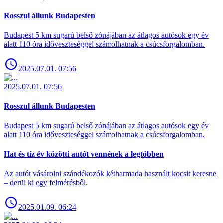
Rosszul állunk Budapesten
Budapest 5 km sugarú belső zónájában az átlagos autósok egy év
alatt 110 óra időveszteséggel számolhatnak a csúcsforgalomban.
2025.07.01. 07:56
2025.07.01. 07:56
Rosszul állunk Budapesten
Budapest 5 km sugarú belső zónájában az átlagos autósok egy év
alatt 110 óra időveszteséggel számolhatnak a csúcsforgalomban.
Hat és tíz év közötti autót vennének a legtöbben
Az autót vásárolni szándékozók kétharmada használt kocsit keresne
– derül ki egy felmérésből.
2025.01.09. 06:24