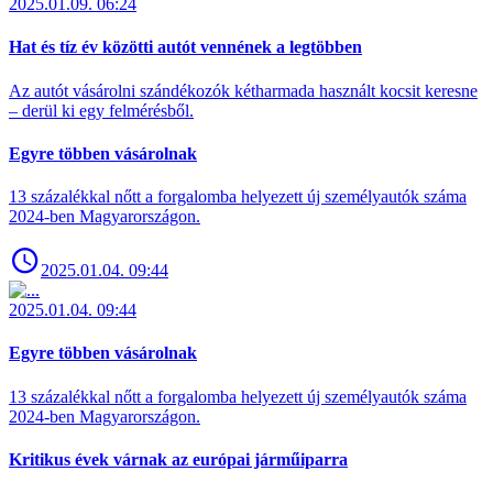
2025.01.09. 06:24
Hat és tíz év közötti autót vennének a legtöbben
Az autót vásárolni szándékozók kétharmada használt kocsit keresne
– derül ki egy felmérésből.
Egyre többen vásárolnak
13 százalékkal nőtt a forgalomba helyezett új személyautók száma
2024-ben Magyarországon.
2025.01.04. 09:44
2025.01.04. 09:44
Egyre többen vásárolnak
13 százalékkal nőtt a forgalomba helyezett új személyautók száma
2024-ben Magyarországon.
Kritikus évek várnak az európai járműiparra