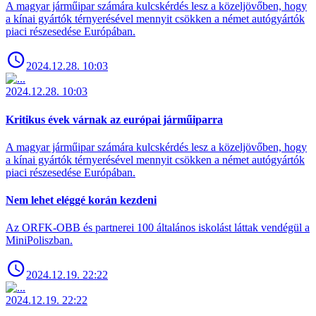
A magyar járműipar számára kulcskérdés lesz a közeljövőben, hogy
a kínai gyártók térnyerésével mennyit csökken a német autógyártók
piaci részesedése Európában.
2024.12.28. 10:03
2024.12.28. 10:03
Kritikus évek várnak az európai járműiparra
A magyar járműipar számára kulcskérdés lesz a közeljövőben, hogy
a kínai gyártók térnyerésével mennyit csökken a német autógyártók
piaci részesedése Európában.
Nem lehet eléggé korán kezdeni
Az ORFK-OBB és partnerei 100 általános iskolást láttak vendégül a
MiniPoliszban.
2024.12.19. 22:22
2024.12.19. 22:22