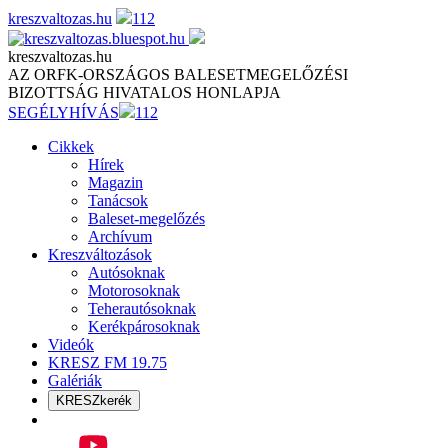
Skip
kreszvaltozas.hu
112
to
content
kreszvaltozas.hu
AZ ORFK-ORSZÁGOS BALESETMEGELŐZÉSI
BIZOTTSÁG HIVATALOS HONLAPJA
SEGÉLYHÍVÁS
112
Cikkek
Hírek
Magazin
Tanácsok
Baleset-megelőzés
Archívum
Kreszváltozások
Autósoknak
Motorosoknak
Teherautósoknak
Kerékpárosoknak
Videók
KRESZ FM 19.75
Galériák
KRESZkerék