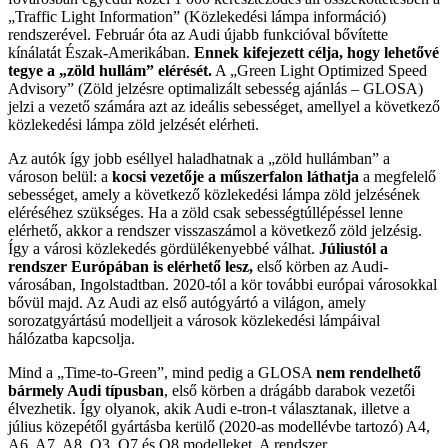
„Traffic Light Information” (Közlekedési lámpa információ)
rendszerével. Február óta az Audi újabb funkcióval bővítette
kínálatát Észak-Amerikában.
Ennek kifejezett célja, hogy lehetővé
tegye a „zöld hullám” elérését.
A „Green Light Optimized Speed
Advisory” (Zöld jelzésre optimalizált sebesség ajánlás – GLOSA)
jelzi a vezető számára azt az ideális sebességet, amellyel a következő
közlekedési lámpa zöld jelzését elérheti.
Az autók így jobb eséllyel haladhatnak a „zöld hullámban” a
városon belül: a
kocsi vezetője a műszerfalon láthatja
a megfelelő
sebességet, amely a következő közlekedési lámpa zöld jelzésének
eléréséhez szükséges. Ha a zöld csak sebességtúllépéssel lenne
elérhető, akkor a rendszer visszaszámol a következő zöld jelzésig.
Így a városi közlekedés gördülékenyebbé válhat.
Júliustól a
rendszer Európában is elérhető lesz,
első körben az Audi-
városában, Ingolstadtban. 2020-tól a kör további európai városokkal
bővül majd. Az Audi az első autógyártó a világon, amely
sorozatgyártású modelljeit a városok közlekedési lámpáival
hálózatba kapcsolja.
Mind a „Time-to-Green”, mind pedig a GLOSA
nem rendelhető
bármely Audi típusban
, első körben a drágább darabok vezetői
élvezhetik. Így olyanok, akik Audi e-tron-t választanak, illetve a
július közepétől gyártásba kerülő (2020-as modellévbe tartozó) A4,
A6, A7, A8, Q3, Q7 és Q8 modelleket. A rendszer