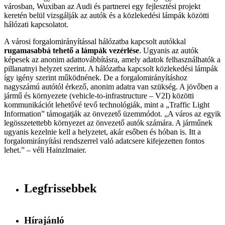
városban, Wuxiban az Audi és partnerei egy fejlesztési projekt
keretén belül vizsgálják az autók és a közlekedési lámpák közötti
hálózati kapcsolatot.
A városi forgalomirányítással hálózatba kapcsolt autókkal
rugamasabbá tehető a lámpák vezérlése
. Ugyanis az autók
képesek az anonim adattovábbításra, amely adatok felhasználhatók a
pillanatnyi helyzet szerint. A hálózatba kapcsolt közlekedési lámpák
így igény szerint működnének. De a forgalomirányításhoz
nagyszámú autótól érkező, anonim adatra van szükség. A jövőben a
jármű és környezete (vehicle-to-infrastructure – V2I) közötti
kommunikációt lehetővé tevő technológiák, mint a „Traffic Light
Information” támogatják az önvezető üzemmódot. „A város az egyik
legösszetettebb környezet az önvezető autók számára. A járműnek
ugyanis kezelnie kell a helyzetet, akár esőben és hóban is. Itt a
forgalomirányítási rendszerrel való adatcsere kifejezetten fontos
lehet.” – véli Hainzlmaier.
Legfrissebbek
Hírajánló