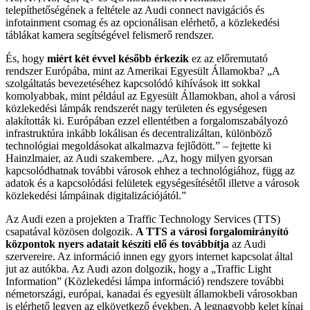
telepíthetőségének a feltétele az Audi connect navigációs és
infotainment csomag és az opcionálisan elérhető, a közlekedési
táblákat kamera segítségével felismerő rendszer.
És, hogy
miért két évvel később érkezik
ez az előremutató
rendszer Európába, mint az Amerikai Egyesült Államokba? „A
szolgáltatás bevezetéséhez kapcsolódó kihívások itt sokkal
komolyabbak, mint például az Egyesült Államokban, ahol a városi
közlekedési lámpák rendszerét nagy területen és egységesen
alakították ki. Európában ezzel ellentétben a forgalomszabályozó
infrastruktúra inkább lokálisan és decentralizáltan, különböző
technológiai megoldásokat alkalmazva fejlődött.” – fejtette ki
Hainzlmaier, az Audi szakembere. „Az, hogy milyen gyorsan
kapcsolódhatnak további városok ehhez a technológiához, függ az
adatok és a kapcsolódási felületek egységesítésétől illetve a városok
közlekedési lámpáinak digitalizációjától.”
Az Audi ezen a projekten a Traffic Technology Services (TTS)
csapatával közösen dolgozik.
A TTS a városi forgalomirányító
központok nyers adatait készíti elő és továbbítja
az Audi
szervereire. Az információ innen egy gyors internet kapcsolat által
jut az autókba. Az Audi azon dolgozik, hogy a „Traffic Light
Information” (Közlekedési lámpa információ) rendszere további
németországi, európai, kanadai és egyesült államokbeli városokban
is elérhető legyen az elkövetkező években. A legnagyobb kelet kínai