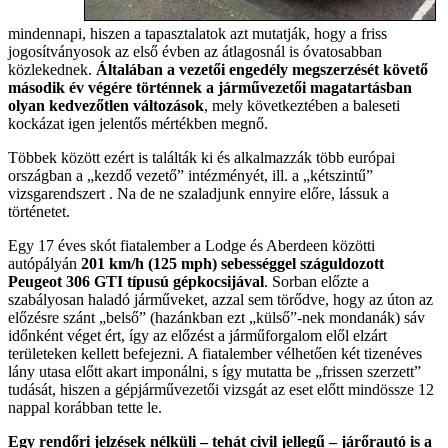
mindennapi, hiszen a tapasztalatok azt mutatják, hogy a friss
jogosítványosok az első évben az átlagosnál is óvatosabban
közlekednek.
Általában a vezetői engedély megszerzését követő
második év végére történnek a járművezetői magatartásban
olyan kedvezőtlen változások
, mely következtében a baleseti
kockázat igen jelentős mértékben megnő.
Többek között ezért is találták ki és alkalmazzák több európai
országban a „kezdő vezető” intézményét, ill. a „kétszintű”
vizsgarendszert . Na de ne szaladjunk ennyire előre, lássuk a
történetet.
Egy 17 éves skót fiatalember a Lodge és Aberdeen közötti
autópályán
201 km/h (125 mph) sebességgel száguldozott
Peugeot 306 GTI típusú gépkocsijával
. Sorban előzte a
szabályosan haladó járműveket, azzal sem törődve, hogy az úton az
előzésre szánt „belső” (hazánkban ezt „külső”-nek mondanák) sáv
időnként véget ért, így az előzést a járműforgalom elől elzárt
területeken kellett befejezni. A fiatalember vélhetően két tizenéves
lány utasa előtt akart imponálni, s így mutatta be „frissen szerzett”
tudását, hiszen a gépjárművezetői vizsgát az eset előtt mindössze 12
nappal korábban tette le.
Egy rendőri jelzések nélküli – tehát civil jellegű – járőrautó is a