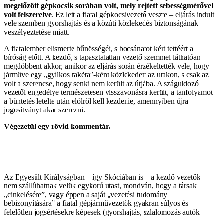
megelőzött gépkocsik sorában volt, mely rejtett sebességmérővel
volt felszerelve
. Ez lett a fiatal gépkocsivezető veszte – eljárás indult
vele szemben gyorshajtás és a közúti közlekedés biztonságának
veszélyeztetése miatt.
A fiatalember elismerte bűnösségét, s bocsánatot kért tettéért a
bíróság előtt. A kezdő, s tapasztalatlan vezető szemmel láthatóan
megdöbbent akkor, amikor az eljárás során érzékeltették vele, hogy
járműve egy „gyilkos rakéta”-ként közlekedett az utakon, s csak az
volt a szerencse, hogy senki nem került az útjába. A száguldozó
vezetői engedélye természetesen visszavonásra került, a tanfolyamot
a büntetés letelte után elölről kell kezdenie, amennyiben újra
jogosítványt akar szerezni.
Végezetül egy rövid kommentár.
Az Egyesült Királyságban – így Skóciában is – a kezdő vezetők
nem szállíthatnak velük egykorú utast, mondván, hogy a társak
„cinkelésére”, vagy éppen a saját „vezetési tudomány
bebizonyítására” a fiatal gépjárművezetők gyakran súlyos és
felelőtlen jogsértésekre képesek (gyorshajtás, szlalomozás autók