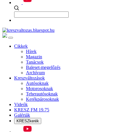
Cikkek
Hírek
Magazin
Tanácsok
Baleset-megelőzés
Archívum
Kreszváltozások
Autósoknak
Motorosoknak
Teherautósoknak
Kerékpárosoknak
Videók
KRESZ FM 19.75
Galériák
KRESZkerék