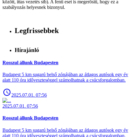
között, ittas vezetés stb). A fenti eset is megerősíti, hogy ez a
szabályozás helyesnek bizonyul.
Legfrissebbek
Hírajánló
Rosszul állunk Budapesten
Budapest 5 km sugarú belső zónájában az átlagos autósok egy év
alatt 110 óra időveszteséggel számolhatnak a csúcsforgalomban.
2025.07.01. 07:56
2025.07.01. 07:56
Rosszul állunk Budapesten
Budapest 5 km sugarú belső zónájában az átlagos autósok egy év
alatt 110 óra időveszteséggel számolhatnak a csúcsforgalomban.