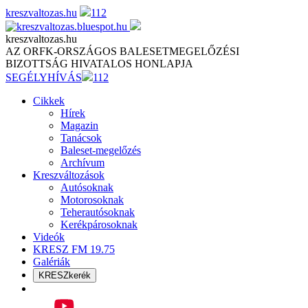
Skip
kreszvaltozas.hu
112
to
content
kreszvaltozas.hu
AZ ORFK-ORSZÁGOS BALESETMEGELŐZÉSI
BIZOTTSÁG HIVATALOS HONLAPJA
SEGÉLYHÍVÁS
112
Cikkek
Hírek
Magazin
Tanácsok
Baleset-megelőzés
Archívum
Kreszváltozások
Autósoknak
Motorosoknak
Teherautósoknak
Kerékpárosoknak
Videók
KRESZ FM 19.75
Galériák
KRESZkerék