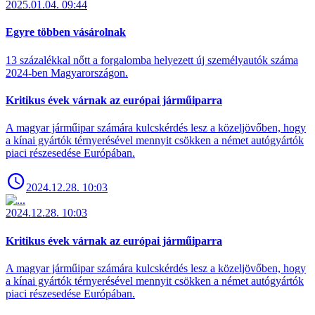
2025.01.04. 09:44
Egyre többen vásárolnak
13 százalékkal nőtt a forgalomba helyezett új személyautók száma
2024-ben Magyarországon.
Kritikus évek várnak az európai járműiparra
A magyar járműipar számára kulcskérdés lesz a közeljövőben, hogy
a kínai gyártók térnyerésével mennyit csökken a német autógyártók
piaci részesedése Európában.
2024.12.28. 10:03
2024.12.28. 10:03
Kritikus évek várnak az európai járműiparra
A magyar járműipar számára kulcskérdés lesz a közeljövőben, hogy
a kínai gyártók térnyerésével mennyit csökken a német autógyártók
piaci részesedése Európában.