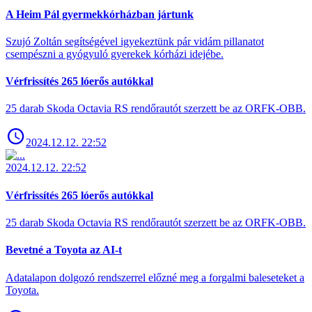
A Heim Pál gyermekkórházban jártunk
Szujó Zoltán segítségével igyekeztünk pár vidám pillanatot
csempészni a gyógyuló gyerekek kórházi idejébe.
Vérfrissítés 265 lóerős autókkal
25 darab Skoda Octavia RS rendőrautót szerzett be az ORFK-OBB.
2024.12.12. 22:52
2024.12.12. 22:52
Vérfrissítés 265 lóerős autókkal
25 darab Skoda Octavia RS rendőrautót szerzett be az ORFK-OBB.
Bevetné a Toyota az AI-t
Adatalapon dolgozó rendszerrel előzné meg a forgalmi baleseteket a
Toyota.