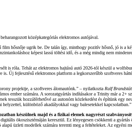
a beharangozott középkategóriás elektromos autójával.
film hősnője ugrik be. De talán így, minthogy pozitív hősnő, jó is a ké
zintankoláshoz képest lassú töltési idő, és a még mindig nem mindenre 
lt is róla. Tehát az elektromos hajtású autó 2026-tól készül a wolfsburgi
e is. Új fejlesztésű elektromos platform a legkorszerűbb szoftveres hátté
rony projektje, a szoftveres álomautónk.” – nyilatkozta
Ralf Brandstätt
ámos ember számára. A sorozatgyártás indításakor a Trinity már a 2+ sz
 tesszük hozzáférhetővé az autonóm közlekedést és építünk egy neuráli
mi helyzettel, különböző akadályokkal vagy balesetekkel kapcsolatban.”
ozatban készülnek majd és a fizikai elemek nagyrészt szabványosít
 digitális ökoszisztémáján keresztül. Ez lényegesen csökkenti a gyártás
alapú üzleti modellek számára teremti meg a feltételeket. Az egyéni mobi