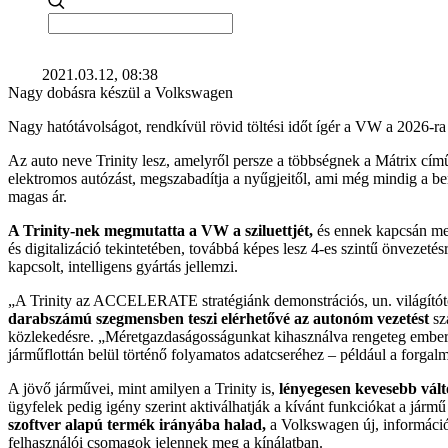
2021.03.12, 08:38
Nagy dobásra készül a Volkswagen
Nagy hatótávolságot, rendkívül rövid töltési időt ígér a VW a 2026-r
Az auto neve Trinity lesz, amelyről persze a többségnek a Mátrix című 
elektromos autózást, megszabadítja a nyűgjeitől, ami még mindig a ben
magas ár.
A Trinity-nek megmutatta a VW a sziluettjét,
és ennek kapcsán mesé
és digitalizáció tekintetében, továbbá képes lesz 4-es szintű önvezetésr
kapcsolt, intelligens gyártás jellemzi.
„A Trinity az ACCELERATE stratégiánk demonstrációs, un. világítóto
darabszámú szegmensben teszi elérhetővé az autonóm vezetést
sz
közlekedésre. „Méretgazdaságosságunkat kihasználva rengeteg embernek
járműflottán belül történő folyamatos adatcseréhez – például a forgal
A jövő járművei, mint amilyen a Trinity is,
lényegesen kevesebb vált
ügyfelek pedig igény szerint aktiválhatják a kívánt funkciókat a jármű
szoftver alapú termék irányába halad,
a Volkswagen új, információ 
felhasználói csomagok jelennek meg a kínálatban.