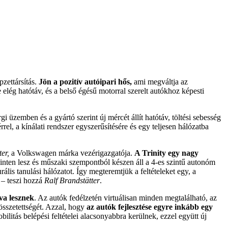
pzettársítás.
Jön a pozitív autóipari hős,
ami megváltja az
elég hatótáv, és a belső égésű motorral szerelt autókhoz képesti
 üzemben és a gyártó szerint új mércét állít hatótáv, töltési sebesség
rrel, a kínálati rendszer egyszerűsítésére és egy teljesen hálózatba
er,
a Volkswagen márka vezérigazgatója.
A Trinity egy nagy
inten lesz és műszaki szempontból készen áll a 4-es szintű autonóm
s tanulási hálózatot. Így megteremtjük a feltételeket egy, a
 – teszi hozzá
Ralf Brandstätter
.
va lesznek
. Az autók fedélzetén virtuálisan minden megtalálható, az
 összetettségét. Azzal, hogy
az autók fejlesztése egyre inkább egy
litás belépési feltételei alacsonyabbra kerülnek, ezzel együtt új