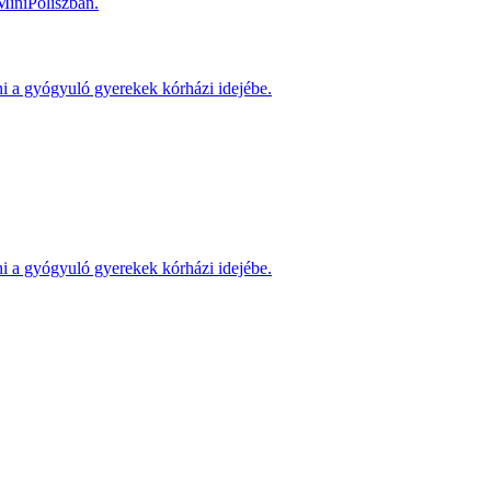
MiniPoliszban.
ni a gyógyuló gyerekek kórházi idejébe.
ni a gyógyuló gyerekek kórházi idejébe.