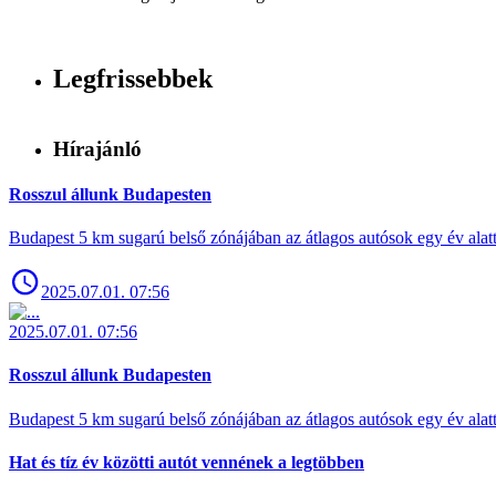
Legfrissebbek
Hírajánló
Rosszul állunk Budapesten
Budapest 5 km sugarú belső zónájában az átlagos autósok egy év alat
2025.07.01. 07:56
2025.07.01. 07:56
Rosszul állunk Budapesten
Budapest 5 km sugarú belső zónájában az átlagos autósok egy év alat
Hat és tíz év közötti autót vennének a legtöbben