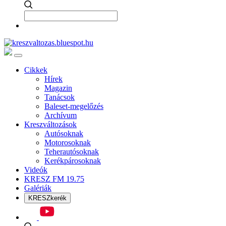
Cikkek
Hírek
Magazin
Tanácsok
Baleset-megelőzés
Archívum
Kreszváltozások
Autósoknak
Motorosoknak
Teherautósoknak
Kerékpárosoknak
Videók
KRESZ FM 19.75
Galériák
KRESZkerék