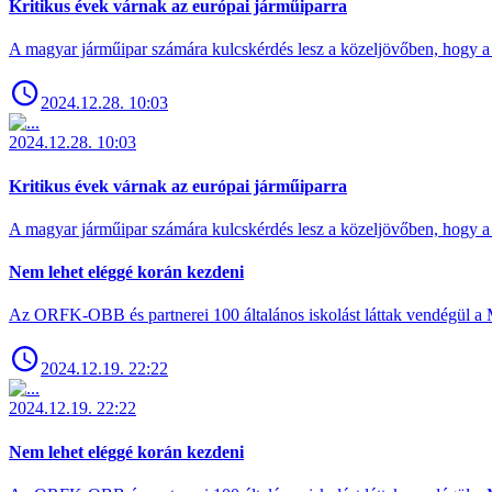
Kritikus évek várnak az európai járműiparra
A magyar járműipar számára kulcskérdés lesz a közeljövőben, hogy a 
2024.12.28. 10:03
2024.12.28. 10:03
Kritikus évek várnak az európai járműiparra
A magyar járműipar számára kulcskérdés lesz a közeljövőben, hogy a 
Nem lehet eléggé korán kezdeni
Az ORFK-OBB és partnerei 100 általános iskolást láttak vendégül a 
2024.12.19. 22:22
2024.12.19. 22:22
Nem lehet eléggé korán kezdeni