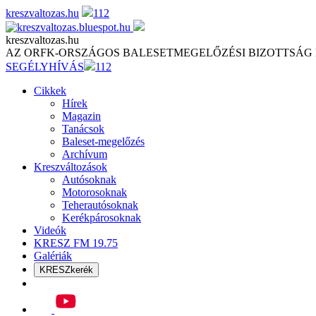
Skip
kreszvaltozas.hu
112
to
content
kreszvaltozas.hu
AZ ORFK-ORSZÁGOS BALESETMEGELŐZÉSI BIZOTTSÁG
SEGÉLYHÍVÁS
112
Cikkek
Hírek
Magazin
Tanácsok
Baleset-megelőzés
Archívum
Kreszváltozások
Autósoknak
Motorosoknak
Teherautósoknak
Kerékpárosoknak
Videók
KRESZ FM 19.75
Galériák
KRESZkerék