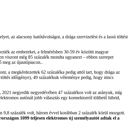
et, az alacsony hatótávolságot, a drága szervizelést és a lassú töltést
ezték az embereket, a felmérésben 30-59 év közötti magyar
en viszont még 85 százalék mondta ugyanezt – ebben szerepet
ő meg az újautópiacon..
ont, a megkérdezettek 62 százaléka pedig attól tart, hogy drága az
 a töltés időigénye), 49 százalékuk véleménye pedig, hogy nincs
, 2021 negyedik negyedévében 47 százalékos volt az arányuk, míg
ektromos autónál jobb választás egy konnektorról tölthető hibrid,
n 9,8 százalék volt, három évvel korábban 2 százalék körül mozgott.
rszágon 1099 teljesen elektromos új személyautót adtak el a