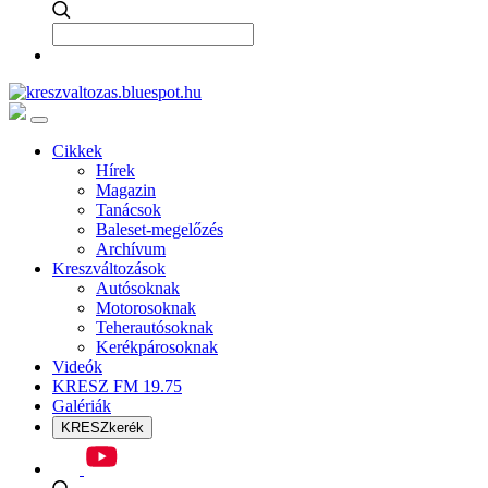
Cikkek
Hírek
Magazin
Tanácsok
Baleset-megelőzés
Archívum
Kreszváltozások
Autósoknak
Motorosoknak
Teherautósoknak
Kerékpárosoknak
Videók
KRESZ FM 19.75
Galériák
KRESZkerék