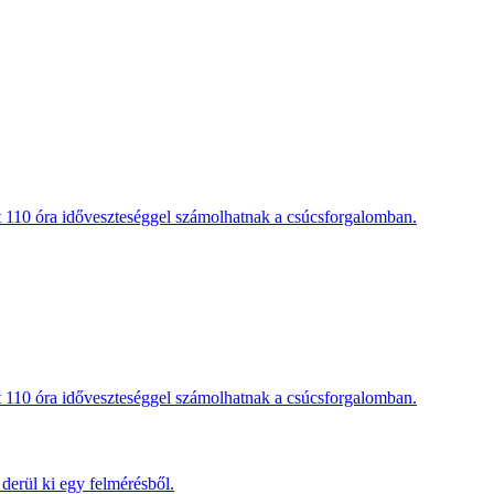
t 110 óra időveszteséggel számolhatnak a csúcsforgalomban.
t 110 óra időveszteséggel számolhatnak a csúcsforgalomban.
derül ki egy felmérésből.