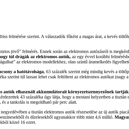
s felmérése szerint. A válaszadók főként a magas árat, a kevés töltőhely
ztos jövő” felmérés. Ennek során az elektromos autózásról is megkérd
hogy túl drágák az elektromos autók,
az egy évvel korábbi felmérésb
gulhat” az elektromos modellekhez, olan szintű áramelkedés figyelhet
acsony a hatótávolsága
, 63 százalék szerint még mindig kevés a töltőp
éka szerint túl lassan lehet csak feltölteni az elektromos autókat (nagy
os autók elhasznált akkumulátorait környezetszennyezőnek tartják
dezettek 43 százaléka úgy látja, hogy a mostani helyzetben a tisztán el
és a tankolás is megoldható pár perc alatt.
egyedévében a tisztán elektromos autók részesedése az új autók piacá
benzinesekből és dízelesekből ugyanakkor több mint 4,6 millió.
Magyaro
ból közel 16 ezret.