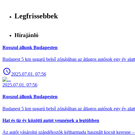
Legfrissebbek
Hírajánló
Rosszul állunk Budapesten
Budapest 5 km sugarú belső zónájában az átlagos autósok egy év alat
2025.07.01. 07:56
2025.07.01. 07:56
Rosszul állunk Budapesten
Budapest 5 km sugarú belső zónájában az átlagos autósok egy év alat
Hat és tíz év közötti autót vennének a legtöbben
Az autót vásárolni szándékozók kétharmada használt kocsit keresne – 