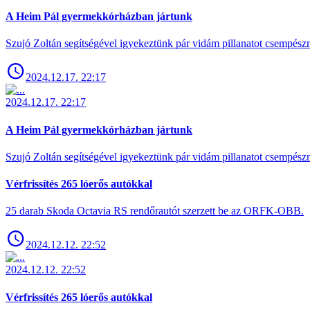
A Heim Pál gyermekkórházban jártunk
Szujó Zoltán segítségével igyekeztünk pár vidám pillanatot csempész
2024.12.17. 22:17
2024.12.17. 22:17
A Heim Pál gyermekkórházban jártunk
Szujó Zoltán segítségével igyekeztünk pár vidám pillanatot csempész
Vérfrissítés 265 lóerős autókkal
25 darab Skoda Octavia RS rendőrautót szerzett be az ORFK-OBB.
2024.12.12. 22:52
2024.12.12. 22:52
Vérfrissítés 265 lóerős autókkal