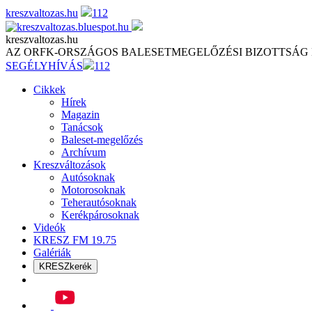
Skip
kreszvaltozas.hu
112
to
content
kreszvaltozas.hu
AZ ORFK-ORSZÁGOS BALESETMEGELŐZÉSI BIZOTTSÁG
SEGÉLYHÍVÁS
112
Cikkek
Hírek
Magazin
Tanácsok
Baleset-megelőzés
Archívum
Kreszváltozások
Autósoknak
Motorosoknak
Teherautósoknak
Kerékpárosoknak
Videók
KRESZ FM 19.75
Galériák
KRESZkerék