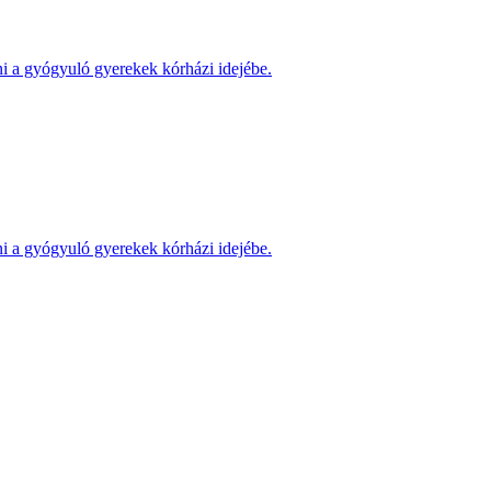
ni a gyógyuló gyerekek kórházi idejébe.
ni a gyógyuló gyerekek kórházi idejébe.