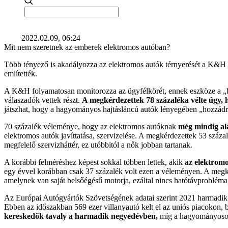
2022.02.09, 06:24
Mit nem szeretnek az emberek elektromos autóban?
Több tényező is akadályozza az elektromos autók térnyerését a K&H fris
említették.
A K&H folyamatosan monitorozza az ügyfélkörét, ennek eszköze a „bi
válaszadók vettek részt.
A megkérdezettek 78 százaléka vélte úgy, 
játszhat, hogy a hagyományos hajtásláncú autók lényegében „hozzádrá
70 százalék véleménye, hogy az elektromos autóknak
még mindig al
elektromos autók javíttatása, szervizelése. A megkérdezettek 53 százal
megfelelő szervizháttér, ez utóbbitól a nők jobban tartanak.
A korábbi felméréshez képest sokkal többen lettek, akik
az elektrom
egy évvel korábban csak 37 százalék volt ezen a véleményen. A megkér
amelynek van saját belsőégésű motorja, ezáltal nincs hatótávprobléma, 
Az Európai Autógyártók Szövetségének adatai szerint 2021 harmadik n
Ebben az időszakban 569 ezer villanyautó kelt el az uniós piacokon, 
kereskedők tavaly a harmadik negyedévben,
míg a hagyományosok