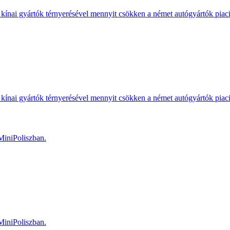
kínai gyártók térnyerésével mennyit csökken a német autógyártók piac
kínai gyártók térnyerésével mennyit csökken a német autógyártók piac
MiniPoliszban.
MiniPoliszban.