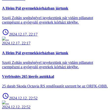
A Heim Pál gyermekkórházban jártunk
Szujó Zoltán segítségével igyekeztünk pár vidám pillanatot
csempészni a gyógyuló gyerekek kórházi idejébe.
2024.12.17. 22:17
2024.12.17. 22:17
A Heim Pál gyermekkórházban jártunk
Szujó Zoltán segítségével igyekeztünk pár vidám pillanatot
csempészni a gyógyuló gyerekek kórházi idejébe.
Vérfrissítés 265 lóerős autókkal
25 darab Skoda Octavia RS rendőrautót szerzett be az ORFK-OBB.
2024.12.12. 22:52
2024.12.12. 22:52