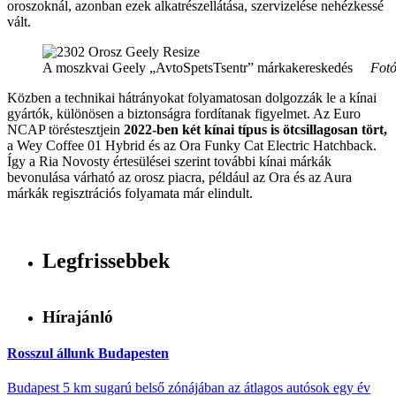
oroszoknál, azonban ezek alkatrészellátása, szervizelése nehézkessé
vált.
A moszkvai Geely „AvtoSpetsTsentr” márkakereskedés
Fotó
Közben a technikai hátrányokat folyamatosan dolgozzák le a kínai
gyártók, különösen a biztonságra fordítanak figyelmet. Az Euro
NCAP töréstesztjein
2022-ben két kínai típus is ötcsillagosan tört,
a Wey Coffee 01 Hybrid és az Ora Funky Cat Electric Hatchback.
Így a Ria Novosty értesülései szerint további kínai márkák
bevonulása várható az orosz piacra, például az Ora és az Aura
márkák regisztrációs folyamata már elindult.
Legfrissebbek
Hírajánló
Rosszul állunk Budapesten
Budapest 5 km sugarú belső zónájában az átlagos autósok egy év