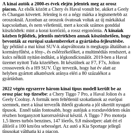
A kínai autók a 2000-es évek elején jelentek meg az orosz
piacon.
Az elsők között a Chery és Haval vonult be, akiket a Geely
és Changan követett. Jelenleg is ez a négy márka a legismertebb az
oroszoknál. Azonban az oroszok óvatosak voltak az új márkákkal
kapcsolatban, és nem véletlenül, mert a kocsik számos gonddal
küszködtek: mint a korai korrózió, a rossz ergonómia.
A kínaiak
közben fejlődtek, jelentős mértékben annak köszönhetően, hogy
bevonták az európai szakembereket a gyártásba-fejlesztésbe.
Így például a mai kínai SUV-k alapváltozata is megkapja általában a
kormányfűtést, a fény-, és esőérzékelőket, a multimédiás rendszert, a
kulcs nélküli nyitást-indítást, a légkondícionálót. 2019-ben a Haval
üzemet nyitott Tula közelében. Itt készülnek az F7, F7x, Jolion
crossoverek és a H9 SUV. Úgy tervezik, hogy hat év alatt az
helyben gyártott alkatrészek aránya eléri a 80 százalékot a
gyártásban.
2022 végén egyszerre három kínai típus modell került be az
orosz piac top tizesébe
: a Chery Tiggo 7 Pro, a Haval Jolion és a
Geely Coolray. A formák nem feltétlenül szokatlanok az európai
szemnek, mert a kínai tervezők ihletői gyakorta a jól sikerült nyugati
típusok. Ennél talán fontosabb, hogy autójuk a rozsdavédelem okán
részben horganyzott karorrszériával készül. A Tiggo 7 Pro motorja
1,5 literes turbós benzines, 147 lóerős, 9,8 másodperc alatt éri el
állóról a 100 km/óra sebességet. Az autó a Kia Sportage jellegű
típusokat válthatja ki a piacon.