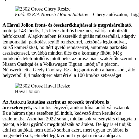
Fotó: © RIA Novosti / Ramil Sitdikov
Chery autószalon, Tiggo
A Haval Jolion front- és összkerékhajtással is megvásárolható,
motorja 143 lóerős, 1,5 literes turbós benzines, váltója robotizált
hétfokozatú. Alapkivitelben felszerelik digitális műszerfallal, adaptív
tempomattal, parkolást segítő rendszerrel, kétzónás légkondival,
külső kamerákkal, holttérfigyelő rendszerrel, automata parkolási
asszisztenssel, továbbá minden ülés és a kormány fűtött. Még
indukciós telefontöltő is jutott bele: az orosz piaci szakértők szerint a
Nissan Qashqai és a Volkswagen Tiguan „utódja” a piacon.
Népszerű lett a Geely Coolray. Ez a legsportosabb a hármasból, álló
helyzetből 8,4 másodperc alatt éri el a 100 km/óra sebességet
Haval Jolion
Az Auto.ru kutatása szerint az oroszok továbbra is
árérzékenyek,
ez fontos tényező, amikor kínai autót választanak.
Ez a három típus esetében jól indult, kedvező áron kerültek a
szalonokba. Azonban 2022 során, miután sok versenytárs elhagyta a
piacot, a kínai gyártók megduplázták az árakat. De így is el tudják
adni az autókat, nem utolsó sorban azért, mert ugyan továbbra is
megvehető sok, elméletileg kivonult nyugati márka autója az