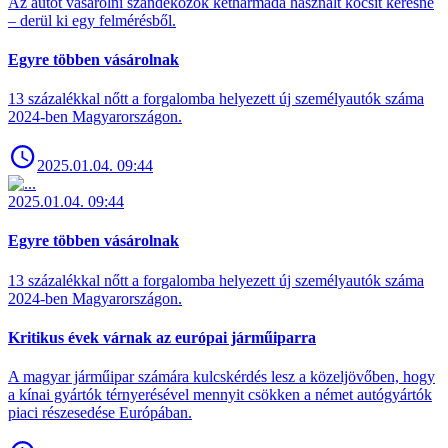
Az autót vásárolni szándékozók kétharmada használt kocsit keresne
– derül ki egy felmérésből.
Egyre többen vásárolnak
13 százalékkal nőtt a forgalomba helyezett új személyautók száma
2024-ben Magyarországon.
2025.01.04. 09:44
2025.01.04. 09:44
Egyre többen vásárolnak
13 százalékkal nőtt a forgalomba helyezett új személyautók száma
2024-ben Magyarországon.
Kritikus évek várnak az európai járműiparra
A magyar járműipar számára kulcskérdés lesz a közeljövőben, hogy
a kínai gyártók térnyerésével mennyit csökken a német autógyártók
piaci részesedése Európában.