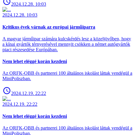
2024.12.28. 10:03
2024.12.28. 10:03
Kritikus évek várnak az európai járműiparra
A magyar járműipar számára kulcskérdés lesz a közeljövőben, hogy
a kínai gyártók térnyerésével mennyit csökken a német autógyártók
piaci részesedése Európában.
Nem lehet eléggé korán kezdeni
Az ORFK-OBB és partnerei 100 általános iskolást láttak vendégül a
MiniPoliszban.
2024.12.19. 22:22
2024.12.19. 22:22
Nem lehet eléggé korán kezdeni
Az ORFK-OBB és partnerei 100 általános iskolást láttak vendégül a
MiniPoliszban.