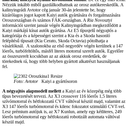
Nézzük inkább miből gazdálkodhatnak az orosz autókereskedők. A
kalinyingrádi Avtotor cég január 30-án jelentette be, hogy
kizárólagos jogot kapott Kaiyi autók gyártására és forgalmazására
Oroszországban és számos FÁK-országban. A
Ria Novosztyi
információi szerint január végén Kalinyingrádban megkezdődött a
Kaiyi márkájú kínai autók gyártása. Az E5 típusjelű négyajtós a
kategóriája és a képességei szerint a Kia és a Skoda hasonló
felépítésű típusait (Kia Cerato, Skoda Octavia) pótolhatja a
vásárlóknál. A szalonokba az első negyedév végén kerülnek a 147
lóerős, turbófeltöltős, másfél literes motorral szerelt autók. Egyelőre
az összeszerelt kocsikban az az akkuk orosz eredetűek, de
törekednek rá, hogy több helyben gyártott alkatrészt használjanak
fel.
Foto: Avtotor
Kaiyi a gyártósoron
A négyajtós alapmodell mellett
a Kaiyi az év közepéig még több
típus bevezetését tervezi. Az X3 crossover 116 lóerős 1,5 literes
szívómotorral és hétfokozatú CVT váltóval készül majd, valamint az
X3 147 lóerős turbómotorral és kilenc fokozatot szimuláló CVT-vel.
Lesz prémium autójuk is, az X7 Kunlun, amely egy kétliteres, 249
lóerős turbómotorral egy hétfokozatú robotizált automata váltóval
készül majd.