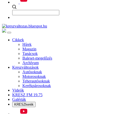
Cikkek
Hírek
Magazin
Tanácsok
Baleset-megelőzés
Archívum
Kreszváltozások
Autósoknak
Motorosoknak
Teherautósoknak
Kerékpárosoknak
Videók
KRESZ FM 19.75
Galériák
KRESZkerék