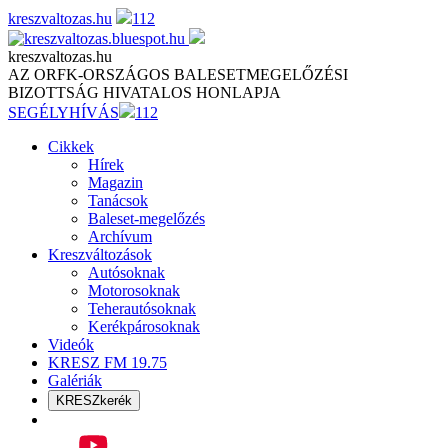
Skip
kreszvaltozas.hu
112
to
content
kreszvaltozas.hu
AZ ORFK-ORSZÁGOS BALESETMEGELŐZÉSI
BIZOTTSÁG HIVATALOS HONLAPJA
SEGÉLYHÍVÁS
112
Cikkek
Hírek
Magazin
Tanácsok
Baleset-megelőzés
Archívum
Kreszváltozások
Autósoknak
Motorosoknak
Teherautósoknak
Kerékpárosoknak
Videók
KRESZ FM 19.75
Galériák
KRESZkerék