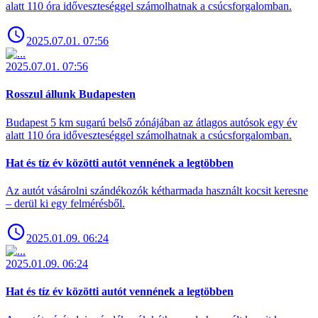
alatt 110 óra időveszteséggel számolhatnak a csúcsforgalomban.
2025.07.01. 07:56
2025.07.01. 07:56
Rosszul állunk Budapesten
Budapest 5 km sugarú belső zónájában az átlagos autósok egy év
alatt 110 óra időveszteséggel számolhatnak a csúcsforgalomban.
Hat és tíz év közötti autót vennének a legtöbben
Az autót vásárolni szándékozók kétharmada használt kocsit keresne
– derül ki egy felmérésből.
2025.01.09. 06:24
2025.01.09. 06:24
Hat és tíz év közötti autót vennének a legtöbben