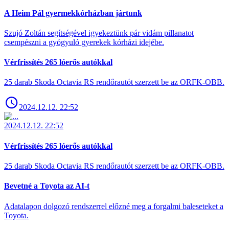
A Heim Pál gyermekkórházban jártunk
Szujó Zoltán segítségével igyekeztünk pár vidám pillanatot
csempészni a gyógyuló gyerekek kórházi idejébe.
Vérfrissítés 265 lóerős autókkal
25 darab Skoda Octavia RS rendőrautót szerzett be az ORFK-OBB.
2024.12.12. 22:52
2024.12.12. 22:52
Vérfrissítés 265 lóerős autókkal
25 darab Skoda Octavia RS rendőrautót szerzett be az ORFK-OBB.
Bevetné a Toyota az AI-t
Adatalapon dolgozó rendszerrel előzné meg a forgalmi baleseteket a
Toyota.