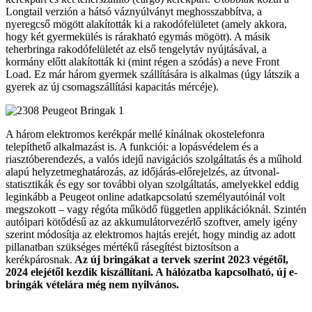
Longtail verzión a hátsó váznyúlványt meghosszabbítva, a
nyeregcső mögött alakították ki a rakodófelületet (amely akkora,
hogy két gyermekülés is rárakható egymás mögött). A másik
teherbringa rakodófelületét az első tengelytáv nyújtásával, a
kormány előtt alakították ki (mint régen a szódás) a neve Front
Load. Ez már három gyermek szállítására is alkalmas (úgy látszik a
gyerek az új csomagszállítási kapacitás mércéje).
A három elektromos kerékpár mellé kínálnak okostelefonra
telepíthető alkalmazást is. A funkciói: a lopásvédelem és a
riasztóberendezés, a valós idejű navigációs szolgáltatás és a műhold
alapú helyzetmeghatározás, az időjárás-előrejelzés, az útvonal-
statisztikák és egy sor további olyan szolgáltatás, amelyekkel eddig
leginkább a Peugeot online adatkapcsolatú személyautóinál volt
megszokott – vagy régóta működő független applikációknál. Szintén
autóipari kötődésű az az akkumulátorvezérlő szoftver, amely igény
szerint módosítja az elektromos hajtás erejét, hogy mindig az adott
pillanatban szükséges mértékű rásegítést biztosítson a
kerékpárosnak.
Az új bringákat a tervek szerint 2023 végétől,
2024 elejétől kezdik kiszállítani. A hálózatba kapcsolható, új e-
bringák vételára még nem nyilvános.