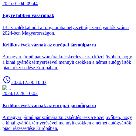
2025.01.04. 09:44
Egyre többen vásárolnak
13 százalékkal nőtt a forgalomba helyezett új személyautók száma
2024-ben Magyarországon.
Kritikus évek várnak az európai járműiparra
A magyar járműipar számára kulcskérdés lesz a közeljövőben, hogy
a kínai gyártók térnyerésével mennyit csökken a német autógyártók
piaci részesedése Európában.
2024.12.28. 10:03
2024.12.28. 10:03
Kritikus évek várnak az európai járműiparra
A magyar járműipar számára kulcskérdés lesz a közeljövőben, hogy
a kínai gyártók térnyerésével mennyit csökken a német autógyártók
piaci részesedése Európában.