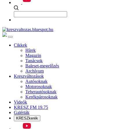
Cikkek
Hírek
Magazin
Tanácsok
Baleset-megelőzés
Archívum
Kreszváltozások
Autósoknak
Motorosoknak
Teherautósoknak
Kerékpárosoknak
Videók
KRESZ FM 19.75
Galériák
KRESZkerék