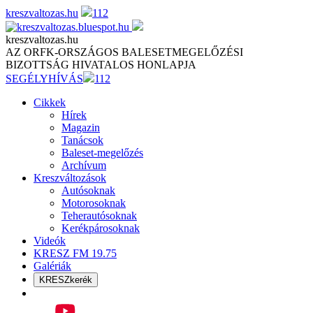
Skip
kreszvaltozas.hu
112
to
content
kreszvaltozas.hu
AZ ORFK-ORSZÁGOS BALESETMEGELŐZÉSI
BIZOTTSÁG HIVATALOS HONLAPJA
SEGÉLYHÍVÁS
112
Cikkek
Hírek
Magazin
Tanácsok
Baleset-megelőzés
Archívum
Kreszváltozások
Autósoknak
Motorosoknak
Teherautósoknak
Kerékpárosoknak
Videók
KRESZ FM 19.75
Galériák
KRESZkerék