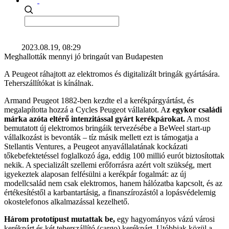
2023.08.19, 08:29
Meghallották mennyi jó bringaút van Budapesten
A Peugeot ráhajtott az elektromos és digitalizált bringák gyártására.
Teherszállítókat is kínálnak.
Armand Peugeot 1882-ben kezdte el a kerékpárgyártást, és
megalapította hozzá a Cycles Peugeot vállalatot. A
z egykor családi
márka azóta eltérő intenzitással gyárt kerékpárokat.
A most
bemutatott új elektromos bringáik tervezésébe a BeWeel start-up
vállalkozást is bevonták – tíz másik mellett ezt is támogatja a
Stellantis Ventures, a Peugeot anyavállalatának kockázati
tőkebefektetéssel foglalkozó ága, eddig 100 millió eurót biztosítottak
nekik. A specializált szellemi erőforrásra azért volt szükség, mert
igyekeztek alaposan felfésülni a kerékpár fogalmát: az új
modellcsalád nem csak elektromos, hanem hálózatba kapcsolt, és az
értékesítéstől a karbantartásig, a finanszírozástól a lopásvédelemig
okostelefonos alkalmazással kezelhető.
Három prototípust mutattak be,
egy hagyományos vázú városi
kerékpárt és két teherszállító (cargo) kerékpárt. Utóbbiak közül a