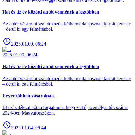
alatt 110 óra időveszteséggel számolhatnak a csúcsforgalomban.
Hat és tíz év közötti autót vennének a legtöbben
Az autót vásárolni szándékozók kétharmada használt kocsit keresne
– derül ki egy felmérésből.
2025.01.09. 06:24
2025.01.09. 06:24
Hat és tíz év közötti autót vennének a legtöbben
Az autót vásárolni szándékozók kétharmada használt kocsit keresne
– derül ki egy felmérésből.
Egyre többen vásárolnak
13 százalékkal nőtt a forgalomba helyezett új személyautók száma
2024-ben Magyarországon.
2025.01.04. 09:44