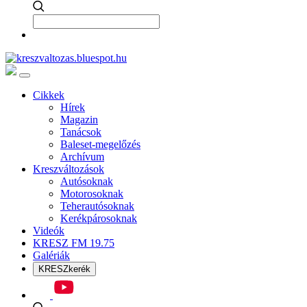
Cikkek
Hírek
Magazin
Tanácsok
Baleset-megelőzés
Archívum
Kreszváltozások
Autósoknak
Motorosoknak
Teherautósoknak
Kerékpárosoknak
Videók
KRESZ FM 19.75
Galériák
KRESZkerék