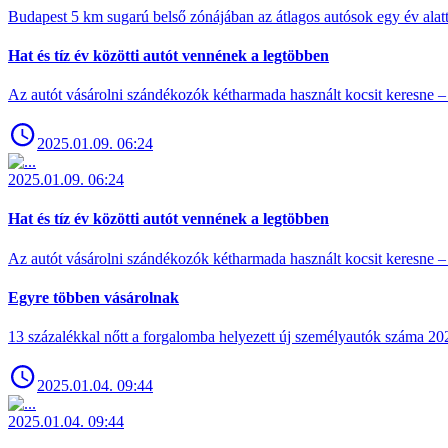
Budapest 5 km sugarú belső zónájában az átlagos autósok egy év alat
Hat és tíz év közötti autót vennének a legtöbben
Az autót vásárolni szándékozók kétharmada használt kocsit keresne – 
2025.01.09. 06:24
2025.01.09. 06:24
Hat és tíz év közötti autót vennének a legtöbben
Az autót vásárolni szándékozók kétharmada használt kocsit keresne – 
Egyre többen vásárolnak
13 százalékkal nőtt a forgalomba helyezett új személyautók száma 
2025.01.04. 09:44
2025.01.04. 09:44