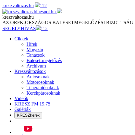
Skip
kreszvaltozas.hu
112
to
content
kreszvaltozas.hu
AZ ORFK-ORSZÁGOS BALESETMEGELŐZÉSI BIZOTTSÁG
SEGÉLYHÍVÁS
112
Cikkek
Hírek
Magazin
Tanácsok
Baleset-megelőzés
Archívum
Kreszváltozások
Autósoknak
Motorosoknak
Teherautósoknak
Kerékpárosoknak
Videók
KRESZ FM 19.75
Galériák
KRESZkerék