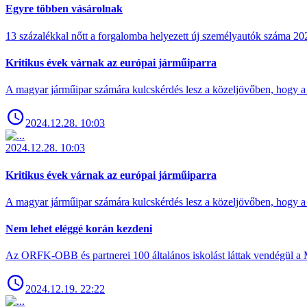
Egyre többen vásárolnak
13 százalékkal nőtt a forgalomba helyezett új személyautók száma 
Kritikus évek várnak az európai járműiparra
A magyar járműipar számára kulcskérdés lesz a közeljövőben, hogy a 
2024.12.28. 10:03
2024.12.28. 10:03
Kritikus évek várnak az európai járműiparra
A magyar járműipar számára kulcskérdés lesz a közeljövőben, hogy a 
Nem lehet eléggé korán kezdeni
Az ORFK-OBB és partnerei 100 általános iskolást láttak vendégül a 
2024.12.19. 22:22