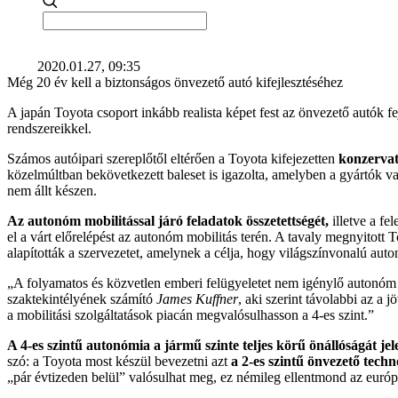
2020.01.27, 09:35
Még 20 év kell a biztonságos önvezető autó kifejlesztéséhez
A japán Toyota csoport inkább realista képet fest az önvezető autók fe
rendszereikkel.
Számos autóipari szereplőtől eltérően a Toyota kifejezetten
konzervat
közelmúltban bekövetkezett baleset is igazolta, amelyben a gyártók va
nem állt készen.
Az autonóm mobilitással járó feladatok összetettségét,
illetve a fe
el a várt előrelépést az autonóm mobilitás terén. A tavaly megnyitott
alapították a szervezetet, amelynek a célja, hogy világszínvonalú auto
„A folyamatos és közvetlen emberi felügyeletet nem igénylő autonóm m
szaktekintélyének számító
James Kuffner
, aki szerint távolabbi az a 
a mobilitási szolgáltatások piacán megvalósulhasson a 4-es szint.”
A 4-es szintű autonómia a jármű szinte teljes körű önállóságát jel
szó: a Toyota most készül bevezetni azt
a 2-es szintű önvezető techn
„pár évtizeden belül” valósulhat meg, ez némileg ellentmond az európ