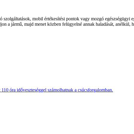
 szolgáltatások, mobil értékesítési pontok vagy mozgó egészségügyi eg
djon a jármű, majd menet közben felügyelné annak haladását, anélkül, 
t 110 óra időveszteséggel számolhatnak a csúcsforgalomban.