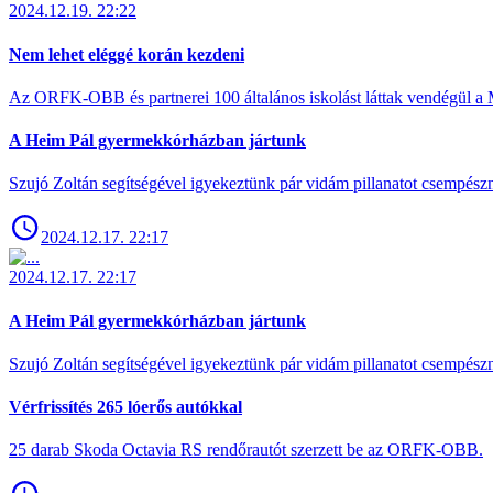
2024.12.19. 22:22
Nem lehet eléggé korán kezdeni
Az ORFK-OBB és partnerei 100 általános iskolást láttak vendégül a 
A Heim Pál gyermekkórházban jártunk
Szujó Zoltán segítségével igyekeztünk pár vidám pillanatot csempész
2024.12.17. 22:17
2024.12.17. 22:17
A Heim Pál gyermekkórházban jártunk
Szujó Zoltán segítségével igyekeztünk pár vidám pillanatot csempész
Vérfrissítés 265 lóerős autókkal
25 darab Skoda Octavia RS rendőrautót szerzett be az ORFK-OBB.