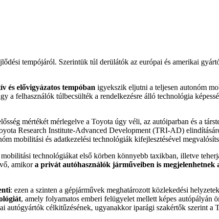
jlődési tempójáról. Szerintük túl derülátók az európai és amerikai gyárt
ív és elővigyázatos tempóban
igyekszik eljutni a teljesen autonóm mo
gy a felhasználók túlbecsülték a rendelkezésre álló technológia képess
lelősség mértékét mérlegelve a Toyota úgy véli, az autóiparban és a tá
 Toyota Research Institute-Advanced Development (TRI-AD) elindításáról 
nóm mobilitási és adatkezelési technológiák kifejlesztésével megvalósíts
obilitási technológiákat első körben könnyebb taxikban, illetve teherj
jövő, amikor
a privát autóhasználók járműveiben is megjelenhetnek a
enti
: ezen a szinten a gépjárművek meghatározott közlekedési helyzetek
ológiát
, amely folyamatos emberi felügyelet mellett képes autópályán ön
ai autógyártók célkitűzésének, ugyanakkor iparági szakértők szerint a 