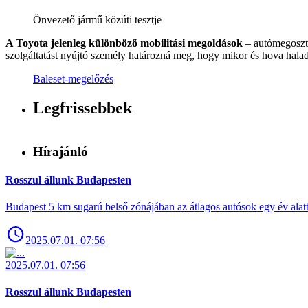
Önvezető jármű közúti tesztje
A Toyota jelenleg különböző mobilitási megoldások
– autómegosztó
szolgáltatást nyújtó személy határozná meg, hogy mikor és hova hala
Baleset-megelőzés
Legfrissebbek
Hírajánló
Rosszul állunk Budapesten
Budapest 5 km sugarú belső zónájában az átlagos autósok egy év alat
2025.07.01. 07:56
2025.07.01. 07:56
Rosszul állunk Budapesten