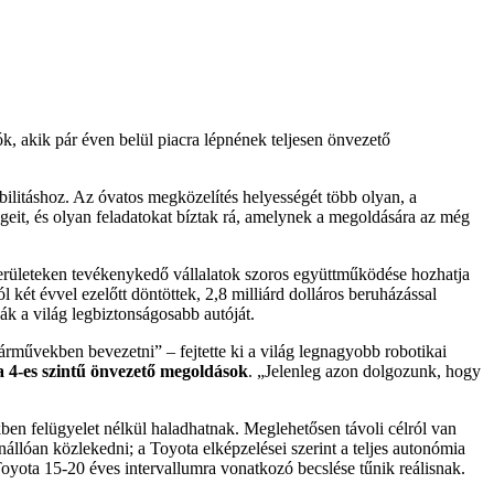
ók, akik pár éven belül piacra lépnének teljesen önvezető
bilitáshoz. Az óvatos megközelítés helyességét több olyan, a
égeit, és olyan feladatokat bíztak rá, amelynek a megoldására az még
rsterületeken tevékenykedő vállalatok szoros együttműködése hozhatja
két évvel ezelőtt döntöttek, 2,8 milliárd dolláros beruházással
ák a világ legbiztonságosabb autóját.
árművekben bevezetni” – fejtette ki a világ legnagyobb robotikai
 4-es szintű önvezető megoldások
. „Jelenleg azon dolgozunk, hogy
ben felügyelet nélkül haladhatnak. Meglehetősen távoli célról van
állóan közlekedni; a Toyota elképzelései szerint a teljes autonómia
Toyota 15-20 éves intervallumra vonatkozó becslése tűnik reálisnak.