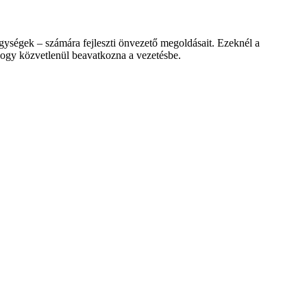
ységek – számára fejleszti önvezető megoldásait. Ezeknél a
hogy közvetlenül beavatkozna a vezetésbe.