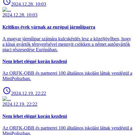
2024.12.28. 10:03
2024.12.28. 10:03
Kritikus évek várnak az európai járműiparra
A magyar járműipar számára kulcskérdés lesz a közeljövőben, hogy
a kínai gyártók térnyerésével mennyit csökken a német autógyártók
piaci részesedése Európában.
Nem lehet eléggé korán kezdeni
Az ORFK-OBB és partnerei 100 általános iskolást láttak vendégül a
MiniPoliszban.
2024.12.19. 22:22
2024.12.19. 22:22
Nem lehet eléggé korán kezdeni
Az ORFK-OBB és partnerei 100 általános iskolást láttak vendégül a
MiniPoliszban.