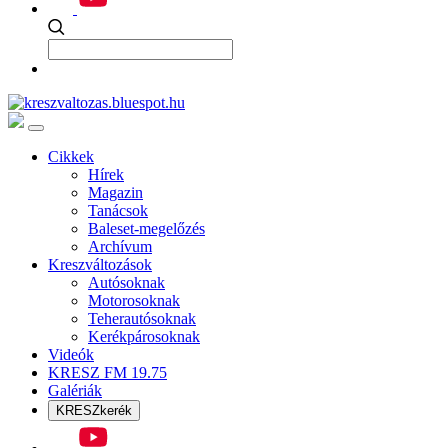
Cikkek
Hírek
Magazin
Tanácsok
Baleset-megelőzés
Archívum
Kreszváltozások
Autósoknak
Motorosoknak
Teherautósoknak
Kerékpárosoknak
Videók
KRESZ FM 19.75
Galériák
KRESZkerék