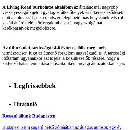
A Living Road burkolatot általában
az általánosnál nagyobb
veszélyességű kijelölt gyalogos-átkelőhelyek és útkereszteződések
előtt alkalmazzák, de a rendszer telepíthető más helyszínekre is (pl.
vasúti átjárók elé, körforgalomba stb.), vagy szolgálhat
kerékpársávok megjelölésére.
Az útburkolat tartósságát 4-6 évben jelölik meg
, mely
természetesen függ az átmenő forgalom nagyságától is. A tartóssági
időtartam ugyanakkor azt is jelzi a közútkezelők részére, hogy a
kedvező hatás fenntartása időszakonként anyagi áldozatokkal is jár.
Legfrissebbek
Hírajánló
Rosszul állunk Budapesten
Budapest 5 km sugarú belső zónájában az átlagos autósok egy év