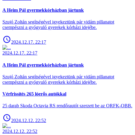
A Heim Pál gyermekkórházban jártunk
Szujó Zoltán segítségével igyekeztünk pár vidám pillanatot
csempészni a gyógyuló gyerekek kórházi idejébe.
2024.12.17. 22:17
2024.12.17. 22:17
A Heim Pál gyermekkórházban jártunk
Szujó Zoltán segítségével igyekeztünk pár vidám pillanatot
csempészni a gyógyuló gyerekek kórházi idejébe.
Vérfrissítés 265 lóerős autókkal
25 darab Skoda Octavia RS rendőrautót szerzett be az ORFK-OBB.
2024.12.12. 22:52
2024.12.12. 22:52