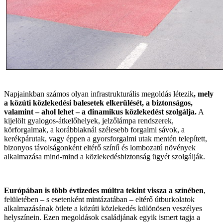
Napjainkban számos olyan infrastrukturális megoldás létezik
, mely
a közúti közlekedési balesetek elkerülését, a biztonságos,
valamint – ahol lehet – a dinamikus közlekedést szolgálja.
A
kijelölt gyalogos-átkelőhelyek, jelzőlámpa rendszerek,
körforgalmak, a korábbiaknál szélesebb forgalmi sávok, a
kerékpárutak, vagy éppen a gyorsforgalmi utak mentén telepített,
bizonyos távolságonként eltérő színű és lombozatú növények
alkalmazása mind-mind a közlekedésbiztonság ügyét szolgálják.
Európában is több évtizedes múltra tekint vissza a színében
,
felületében – s esetenként mintázatában – eltérő útburkolatok
alkalmazásának ötlete a közúti közlekedés különösen veszélyes
helyszínein. Ezen megoldások családjának egyik ismert tagja a