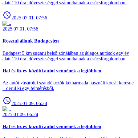
alatt 110 óra időveszteséggel számolhatnak a csúcsforgalomban.
2025.07.01. 07:56
2025.07.01. 07:56
Rosszul állunk Budapesten
Budapest 5 km sugarú belső zónájában az átlagos autósok egy év
alatt 110 óra időveszteséggel számolhatnak a csúcsforgalomban.
Hat és tíz év közötti autót vennének a legtöbben
Az autót vásárolni szándékozók kétharmada használt kocsit keresne
– derül ki egy felmérésből.
2025.01.09. 06:24
2025.01.09. 06:24
Hat és tíz év közötti autót vennének a legtöbben