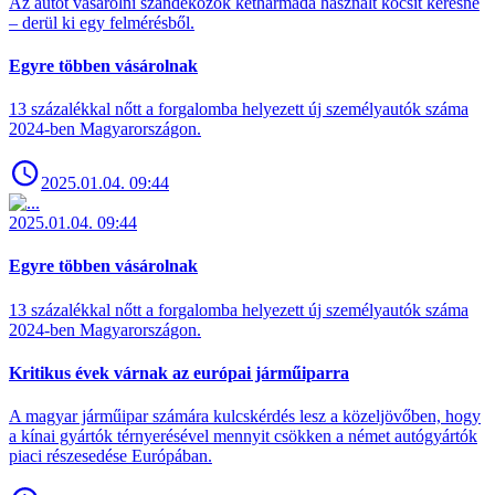
Az autót vásárolni szándékozók kétharmada használt kocsit keresne
– derül ki egy felmérésből.
Egyre többen vásárolnak
13 százalékkal nőtt a forgalomba helyezett új személyautók száma
2024-ben Magyarországon.
2025.01.04. 09:44
2025.01.04. 09:44
Egyre többen vásárolnak
13 százalékkal nőtt a forgalomba helyezett új személyautók száma
2024-ben Magyarországon.
Kritikus évek várnak az európai járműiparra
A magyar járműipar számára kulcskérdés lesz a közeljövőben, hogy
a kínai gyártók térnyerésével mennyit csökken a német autógyártók
piaci részesedése Európában.