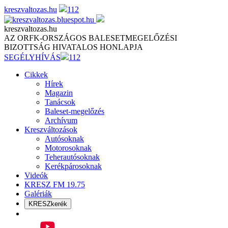
Skip
kreszvaltozas.hu
112
to
content
kreszvaltozas.hu
AZ ORFK-ORSZÁGOS BALESETMEGELŐZÉSI
BIZOTTSÁG HIVATALOS HONLAPJA
SEGÉLYHÍVÁS
112
Cikkek
Hírek
Magazin
Tanácsok
Baleset-megelőzés
Archívum
Kreszváltozások
Autósoknak
Motorosoknak
Teherautósoknak
Kerékpárosoknak
Videók
KRESZ FM 19.75
Galériák
KRESZkerék