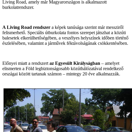
Living Road, amely már Magyarországon is alkalmazott
burkolatrendszer.
A Living Road rendszer
a képek tanúsága szerint már messziről
felismerhető. Speciális útburkolata fontos szerepet játszhat a közúti
balesetek elkerülhetőségében, a veszélyes helyszínek időben történő
észlelésében, valamint a járművek féktávolságának csökkentésében.
Előnyei miatt a rendszert
az Egyesült Királyságban
– amelyet
elismerten a Föld legbiztonságosabb közúthálózatával rendelkező
országai között tartanak számon – mintegy 20 éve alkalmazzák.