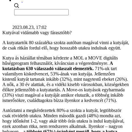
2023.08.23, 17:02
Kutyával vidámabb vagy fárasztóbb?
A kutyatartók 80 százaléka szokta autóban magával vinni a kutyáját,
de csak ritkán fordul elő, hogy hosszabb utakra indulnak együtt.
Kutya ás háziállat témában kérdezte a MOL a MOVE digitális
hűségprogram felhasználót, kíváncsian a végeredményre.
A
kutatásban 630 válaszadó válaszait elemezték.
71%-uk tart
valamilyen kiskedvencet, 53%-ának van kutyája. Jellemzően
kistestű kutyát tartanak inkább (32%), mint nagytestű ebeket (26%).
A nők, a 30 év alattiak, és a vidéki kisebb városokban, községekben
élőkre jellemzőbb a kutyatartás. A Move-os kutyások egyharmada
(33%) viszi magával a kutyáját amikor elutazik, a többség inkább
ismerősökre, családtagokra bízza ilyenkor a kedvencét (71%).
Autóztatni a megkérdezettek 80%-a szokta a kutyát, legtöbbször
csak rövidebb utakra. Minden második gazdi (48%) mondta azt,
hogy időnként 1-2, vagy akár több órás utakra is indul kutyájával,
ezek azonban ritka, nem rendszeres alkalmak. Ilyenkor – nagyon
helyesen – a
többség (67%) óránként megáll, hogy a kutya