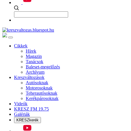
Cikkek
Hírek
Magazin
Tanácsok
Baleset-megelőzés
Archívum
Kreszváltozások
Autósoknak
Motorosoknak
Teherautósoknak
Kerékpárosoknak
Videók
KRESZ FM 19.75
Galériák
KRESZkerék