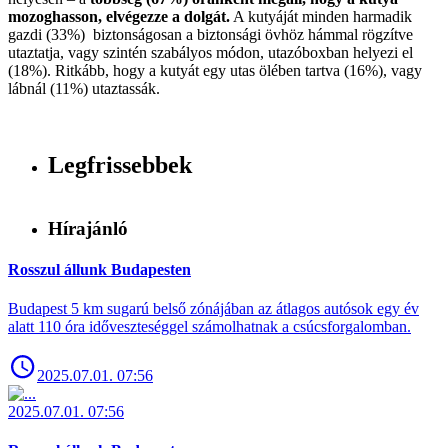
mozoghasson, elvégezze a dolgát.
A kutyáját minden harmadik
gazdi (33%) biztonságosan a biztonsági övhöz hámmal rögzítve
utaztatja, vagy szintén szabályos módon, utazóboxban helyezi el
(18%). Ritkább, hogy a kutyát egy utas ölében tartva (16%), vagy
lábnál (11%) utaztassák.
Legfrissebbek
Hírajánló
Rosszul állunk Budapesten
Budapest 5 km sugarú belső zónájában az átlagos autósok egy év
alatt 110 óra időveszteséggel számolhatnak a csúcsforgalomban.
2025.07.01. 07:56
2025.07.01. 07:56