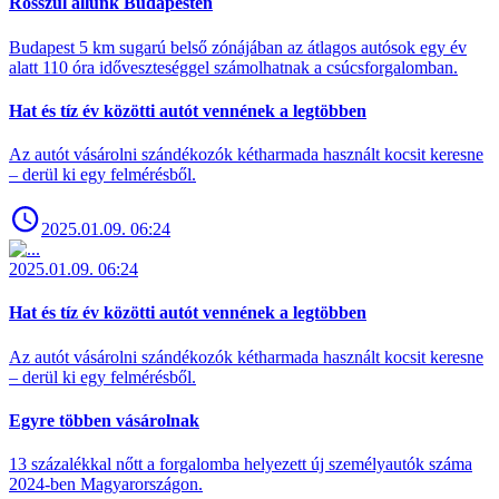
Rosszul állunk Budapesten
Budapest 5 km sugarú belső zónájában az átlagos autósok egy év
alatt 110 óra időveszteséggel számolhatnak a csúcsforgalomban.
Hat és tíz év közötti autót vennének a legtöbben
Az autót vásárolni szándékozók kétharmada használt kocsit keresne
– derül ki egy felmérésből.
2025.01.09. 06:24
2025.01.09. 06:24
Hat és tíz év közötti autót vennének a legtöbben
Az autót vásárolni szándékozók kétharmada használt kocsit keresne
– derül ki egy felmérésből.
Egyre többen vásárolnak
13 százalékkal nőtt a forgalomba helyezett új személyautók száma
2024-ben Magyarországon.