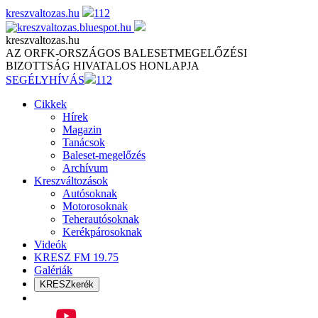
Skip
kreszvaltozas.hu
112
to
content
kreszvaltozas.hu
AZ ORFK-ORSZÁGOS BALESETMEGELŐZÉSI
BIZOTTSÁG HIVATALOS HONLAPJA
SEGÉLYHÍVÁS
112
Cikkek
Hírek
Magazin
Tanácsok
Baleset-megelőzés
Archívum
Kreszváltozások
Autósoknak
Motorosoknak
Teherautósoknak
Kerékpárosoknak
Videók
KRESZ FM 19.75
Galériák
KRESZkerék