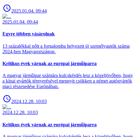
2025.01.04. 09:44
2025.01.04. 09:44
Egyre többen vásárolnak
13 százalékkal nőtt a forgalomba helyezett új személyautók száma
2024-ben Magyarországon.
Kritikus évek várnak az európai járműiparra
A magyar járműipar számára kulcskérdés lesz a közeljövőben, hogy
a kínai gyártók térnyerésével mennyit csökken a német autógyártók
piaci részesedése Európában.
2024.12.28. 10:03
2024.12.28. 10:03
Kritikus évek várnak az európai járműiparra
A magyar járműipar számára kulcskérdés lesz a közeljövőben, hogy