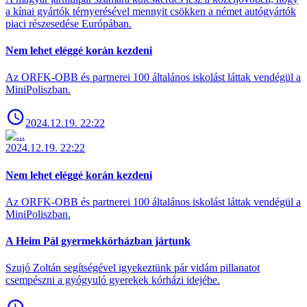
a kínai gyártók térnyerésével mennyit csökken a német autógyártók
piaci részesedése Európában.
Nem lehet eléggé korán kezdeni
Az ORFK-OBB és partnerei 100 általános iskolást láttak vendégül a
MiniPoliszban.
2024.12.19. 22:22
2024.12.19. 22:22
Nem lehet eléggé korán kezdeni
Az ORFK-OBB és partnerei 100 általános iskolást láttak vendégül a
MiniPoliszban.
A Heim Pál gyermekkórházban jártunk
Szujó Zoltán segítségével igyekeztünk pár vidám pillanatot
csempészni a gyógyuló gyerekek kórházi idejébe.