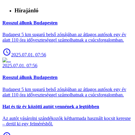
Hírajánló
Rosszul állunk Budapesten
Budapest 5 km sugarú belső zónájában az átlagos autósok egy év
alatt 110 óra időveszteséggel számolhatnak a csúcsforgalomban.
2025.07.01. 07:56
2025.07.01. 07:56
Rosszul állunk Budapesten
Budapest 5 km sugarú belső zónájában az átlagos autósok egy év
alatt 110 óra időveszteséggel számolhatnak a csúcsforgalomban.
Hat és tíz év közötti autót vennének a legtöbben
Az autót vásárolni szándékozók kétharmada használt kocsit keresne
– derül ki egy felmérésből.