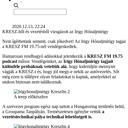
2020.12.13, 22:24
KRESZ-ből és vezetésből vizsgázott az Irigy Hónaljmirigy
Nem ígérhetünk semmit, csak jókedvet! Az Irigy Hónaljmirigy tagjai
a KRESZ FM 19.75-nél vendégeskedtek.
Hamarosan rendhagyó adásokkal jelentkezik a
KRESZ FM 19.75
podcast
műsor. Vendégeinket, az
Irigy Hónaljmirigy tagjait
különféle próbáknak vetettük alá
, hogy kiderüljön mennyire
vágják a KRESZ-t és, hogy jól megy-e nekik az autóvezetés. Sőt
még ezen is túllépve olyan feladatokat is kaptak, amelyekkel az
utakon biztosan nem találkoznak.
A terep előkészítve
A szervezet program egész nap tartott a Hungaroring területén belül,
a Groupama Tanpályán. Természetesen igénybe vettük
a
vezetéstechnikai pálya technikai lehetőségeit is.