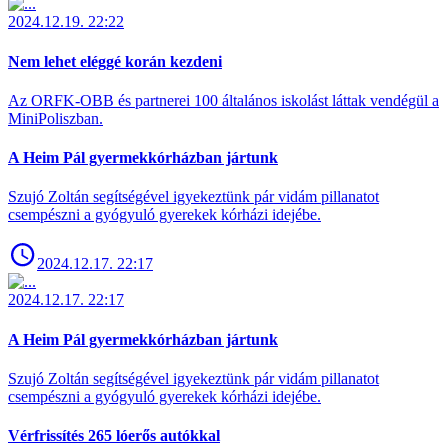
2024.12.19. 22:22
Nem lehet eléggé korán kezdeni
Az ORFK-OBB és partnerei 100 általános iskolást láttak vendégül a
MiniPoliszban.
A Heim Pál gyermekkórházban jártunk
Szujó Zoltán segítségével igyekeztünk pár vidám pillanatot
csempészni a gyógyuló gyerekek kórházi idejébe.
2024.12.17. 22:17
2024.12.17. 22:17
A Heim Pál gyermekkórházban jártunk
Szujó Zoltán segítségével igyekeztünk pár vidám pillanatot
csempészni a gyógyuló gyerekek kórházi idejébe.
Vérfrissítés 265 lóerős autókkal