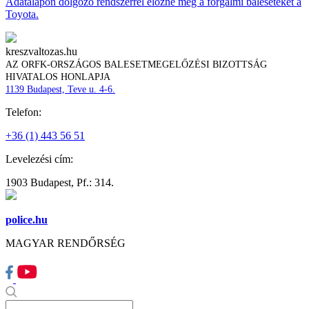
Adatalapon dolgozó rendszerrel előzné meg a forgalmi baleseteket a
Toyota.
kreszvaltozas.hu
AZ ORFK-ORSZÁGOS BALESETMEGELŐZÉSI BIZOTTSÁG
HIVATALOS HONLAPJA
1139 Budapest, Teve u. 4-6.
Telefon:
+36 (1) 443 56 51
Levelezési cím:
1903 Budapest, Pf.: 314.
police.hu
MAGYAR RENDŐRSÉG