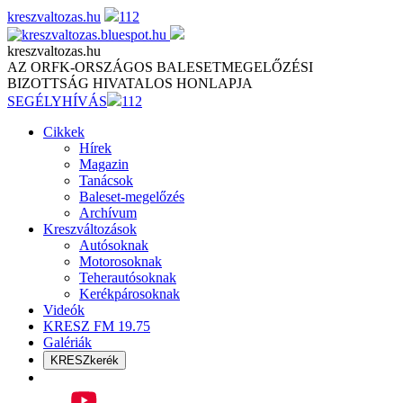
Skip
kreszvaltozas.hu
112
to
content
kreszvaltozas.hu
AZ ORFK-ORSZÁGOS BALESETMEGELŐZÉSI
BIZOTTSÁG HIVATALOS HONLAPJA
SEGÉLYHÍVÁS
112
Cikkek
Hírek
Magazin
Tanácsok
Baleset-megelőzés
Archívum
Kreszváltozások
Autósoknak
Motorosoknak
Teherautósoknak
Kerékpárosoknak
Videók
KRESZ FM 19.75
Galériák
KRESZkerék