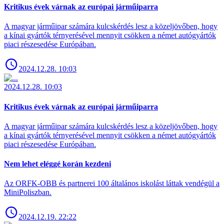
Kritikus évek várnak az európai járműiparra
A magyar járműipar számára kulcskérdés lesz a közeljövőben, hogy
a kínai gyártók térnyerésével mennyit csökken a német autógyártók
piaci részesedése Európában.
2024.12.28. 10:03
2024.12.28. 10:03
Kritikus évek várnak az európai járműiparra
A magyar járműipar számára kulcskérdés lesz a közeljövőben, hogy
a kínai gyártók térnyerésével mennyit csökken a német autógyártók
piaci részesedése Európában.
Nem lehet eléggé korán kezdeni
Az ORFK-OBB és partnerei 100 általános iskolást láttak vendégül a
MiniPoliszban.
2024.12.19. 22:22