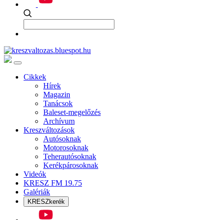
Cikkek
Hírek
Magazin
Tanácsok
Baleset-megelőzés
Archívum
Kreszváltozások
Autósoknak
Motorosoknak
Teherautósoknak
Kerékpárosoknak
Videók
KRESZ FM 19.75
Galériák
KRESZkerék