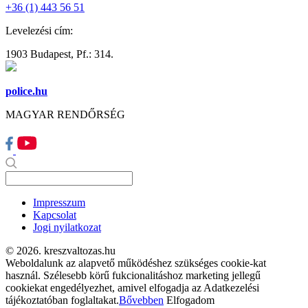
+36 (1) 443 56 51
Levelezési cím:
1903 Budapest, Pf.: 314.
police.hu
MAGYAR RENDŐRSÉG
Impresszum
Kapcsolat
Jogi nyilatkozat
© 2026. kreszvaltozas.hu
Weboldalunk az alapvető működéshez szükséges cookie-kat
használ. Szélesebb körű fukcionalitáshoz marketing jellegű
cookiekat engedélyezhet, amivel elfogadja az Adatkezelési
tájékoztatóban foglaltakat.
Bővebben
Elfogadom