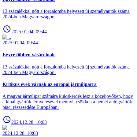
13 százalékkal nőtt a forgalomba helyezett új személyautók száma
2024-ben Magyarországon.
2025.01.04. 09:44
2025.01.04. 09:44
Egyre többen vásárolnak
13 százalékkal nőtt a forgalomba helyezett új személyautók száma
2024-ben Magyarországon.
Kritikus évek várnak az európai járműiparra
A magyar járműipar számára kulcskérdés lesz a közeljövőben, hogy
a kínai gyártók térnyerésével mennyit csökken a német autógyártók
piaci részesedése Európában.
2024.12.28. 10:03
2024.12.28. 10:03