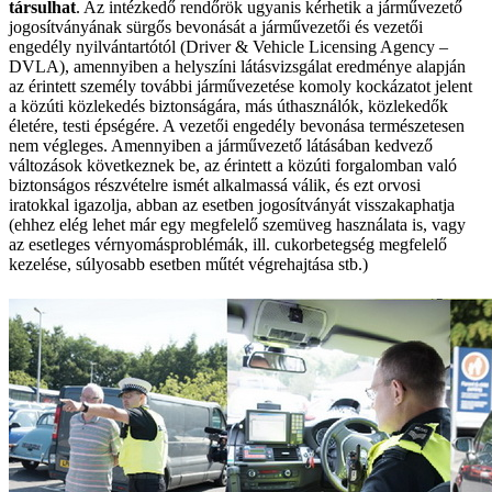
társulhat
. Az intézkedő rendőrök ugyanis kérhetik a járművezető
jogosítványának sürgős bevonását a járművezetői és vezetői
engedély nyilvántartótól (Driver & Vehicle Licensing Agency –
DVLA), amennyiben a helyszíni látásvizsgálat eredménye alapján
az érintett személy további járművezetése komoly kockázatot jelent
a közúti közlekedés biztonságára, más úthasználók, közlekedők
életére, testi épségére. A vezetői engedély bevonása természetesen
nem végleges. Amennyiben a járművezető látásában kedvező
változások következnek be, az érintett a közúti forgalomban való
biztonságos részvételre ismét alkalmassá válik, és ezt orvosi
iratokkal igazolja, abban az esetben jogosítványát visszakaphatja
(ehhez elég lehet már egy megfelelő szemüveg használata is, vagy
az esetleges vérnyomásproblémák, ill. cukorbetegség megfelelő
kezelése, súlyosabb esetben műtét végrehajtása stb.)