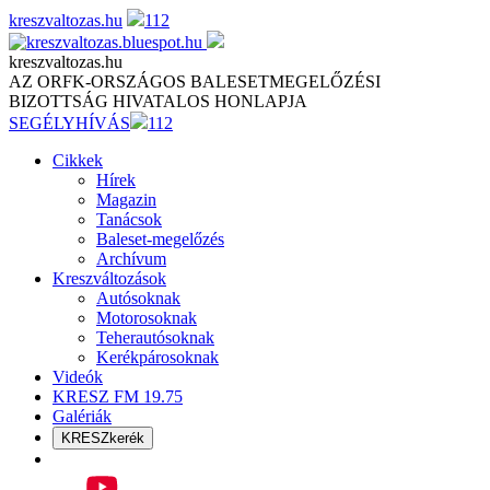
Skip
kreszvaltozas.hu
112
to
content
kreszvaltozas.hu
AZ ORFK-ORSZÁGOS BALESETMEGELŐZÉSI
BIZOTTSÁG HIVATALOS HONLAPJA
SEGÉLYHÍVÁS
112
Cikkek
Hírek
Magazin
Tanácsok
Baleset-megelőzés
Archívum
Kreszváltozások
Autósoknak
Motorosoknak
Teherautósoknak
Kerékpárosoknak
Videók
KRESZ FM 19.75
Galériák
KRESZkerék