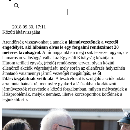
2018.09.30, 17:11
Közúti látásvizsgálat
Arendőrség visszavonhatja annak
a járművezetőnek a vezetői
engedélyét, aki hibásan olvas le egy forgalmi rendszámot 20
méteres távolságról
. A hír napjainkban még csak tervezet ugyan, de
hamarosan valósággá válhat az Egyesült Királyság közútjain.
Három területi egység (régió) rendőrsége tervezi olyan közúti
ellenőrző akciók végrehajtását, mely során az ellenőrzés helyszínén
áthaladó valamennyi jármű vezetőjét megállítják,
és őt
látásvizsgálatnak vetik alá
. A tesztcélokat is szolgáló akciók adatai
arra mutathatnak rá, mennyire gyakori a látásukban korlátozott
járművezetők részvétele a közúti forgalomban, milyen mélységűek a
látásproblémák, melyik nemhez, illetve korcsoporthoz kötődnek a
leginkább stb.