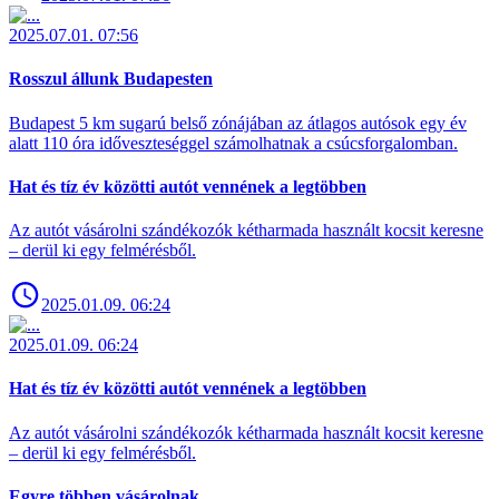
2025.07.01. 07:56
Rosszul állunk Budapesten
Budapest 5 km sugarú belső zónájában az átlagos autósok egy év
alatt 110 óra időveszteséggel számolhatnak a csúcsforgalomban.
Hat és tíz év közötti autót vennének a legtöbben
Az autót vásárolni szándékozók kétharmada használt kocsit keresne
– derül ki egy felmérésből.
2025.01.09. 06:24
2025.01.09. 06:24
Hat és tíz év közötti autót vennének a legtöbben
Az autót vásárolni szándékozók kétharmada használt kocsit keresne
– derül ki egy felmérésből.
Egyre többen vásárolnak