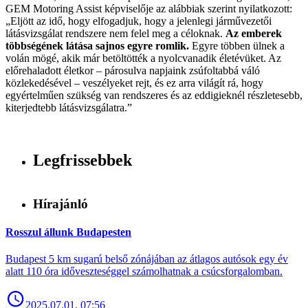
GEM Motoring Assist képviselője az alábbiak szerint nyilatkozott:
„Eljött az idő, hogy elfogadjuk, hogy a jelenlegi járművezetői
látásvizsgálat rendszere nem felel meg a céloknak.
Az emberek
többségének látása sajnos egyre romlik.
Egyre többen ülnek a
volán mögé, akik már betöltötték a nyolcvanadik életévüket. Az
előrehaladott életkor – párosulva napjaink zsúfoltabbá váló
közlekedésével – veszélyeket rejt, és ez arra világít rá, hogy
egyértelműen szükség van rendszeres és az eddigieknél részletesebb,
kiterjedtebb látásvizsgálatra.”
Legfrissebbek
Hírajánló
Rosszul állunk Budapesten
Budapest 5 km sugarú belső zónájában az átlagos autósok egy év
alatt 110 óra időveszteséggel számolhatnak a csúcsforgalomban.
2025.07.01. 07:56