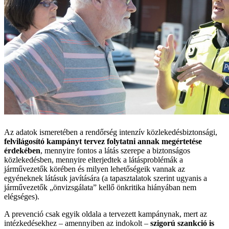
Az adatok ismeretében a rendőrség intenzív közlekedésbiztonsági,
felvilágosító kampányt tervez folytatni annak megértetése
érdekében
, mennyire fontos a látás szerepe a biztonságos
közlekedésben, mennyire elterjedtek a látásproblémák a
járművezetők körében és milyen lehetőségeik vannak az
egyéneknek látásuk javítására (a tapasztalatok szerint ugyanis a
járművezetők „önvizsgálata” kellő önkritika hiányában nem
elégséges).
A prevenció csak egyik oldala a tervezett kampánynak, mert az
intézkedésekhez – amennyiben az indokolt –
szigorú szankció is