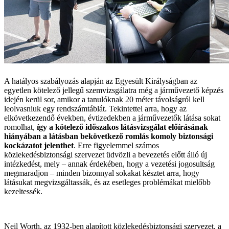
A hatályos szabályozás alapján az Egyesült Királyságban az
egyetlen kötelező jellegű szemvizsgálatra még a járművezető képzés
idején kerül sor, amikor a tanulóknak 20 méter távolságról kell
leolvasniuk egy rendszámtáblát. Tekintettel arra, hogy az
elkövetkezendő években, évtizedekben a járművezetők látása sokat
romolhat,
így a kötelező időszakos látásvizsgálat előírásának
hiányában a látásban bekövetkező romlás komoly biztonsági
kockázatot jelenthet
. Erre figyelemmel számos
közlekedésbiztonsági szervezet üdvözli a bevezetés előtt álló új
intézkedést, mely – annak érdekében, hogy a vezetési jogosultság
megmaradjon – minden bizonnyal sokakat késztet arra, hogy
látásukat megvizsgáltassák, és az esetleges problémákat mielőbb
kezeltessék.
Neil Worth, az 1932-ben alapított közlekedésbiztonsági szervezet, a