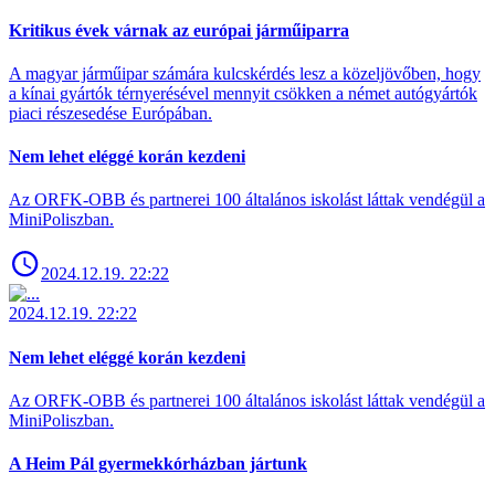
Kritikus évek várnak az európai járműiparra
A magyar járműipar számára kulcskérdés lesz a közeljövőben, hogy
a kínai gyártók térnyerésével mennyit csökken a német autógyártók
piaci részesedése Európában.
Nem lehet eléggé korán kezdeni
Az ORFK-OBB és partnerei 100 általános iskolást láttak vendégül a
MiniPoliszban.
2024.12.19. 22:22
2024.12.19. 22:22
Nem lehet eléggé korán kezdeni
Az ORFK-OBB és partnerei 100 általános iskolást láttak vendégül a
MiniPoliszban.
A Heim Pál gyermekkórházban jártunk