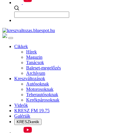
Cikkek
Hírek
Magazin
Tanácsok
Baleset-megelőzés
Archívum
Kreszváltozások
Autósoknak
Motorosoknak
Teherautósoknak
Kerékpárosoknak
Videók
KRESZ FM 19.75
Galériák
KRESZkerék