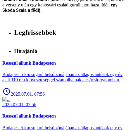
a verseny után egy kaposvári család gurulhatott haza. Idén
egy
Skoda Scala a fődíj.
Legfrissebbek
Hírajánló
Rosszul állunk Budapesten
Budapest 5 km sugarú belső zónájában az átlagos autósok egy év
alatt 110 óra időveszteséggel számolhatnak a csúcsforgalomban.
2025.07.01. 07:56
2025.07.01. 07:56
Rosszul állunk Budapesten
Budapest 5 km sugarú belső zónájában az átlagos autósok egy év