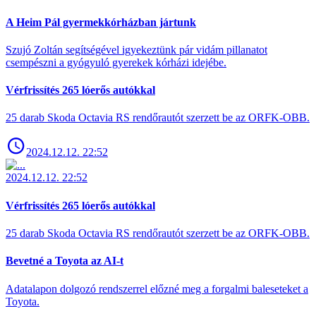
A Heim Pál gyermekkórházban jártunk
Szujó Zoltán segítségével igyekeztünk pár vidám pillanatot
csempészni a gyógyuló gyerekek kórházi idejébe.
Vérfrissítés 265 lóerős autókkal
25 darab Skoda Octavia RS rendőrautót szerzett be az ORFK-OBB.
2024.12.12. 22:52
2024.12.12. 22:52
Vérfrissítés 265 lóerős autókkal
25 darab Skoda Octavia RS rendőrautót szerzett be az ORFK-OBB.
Bevetné a Toyota az AI-t
Adatalapon dolgozó rendszerrel előzné meg a forgalmi baleseteket a
Toyota.