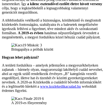
ismereteiket. Így
a kilenc esztendővel ezelőtt életre hívott verseny
célja, hogy a legkisebbektől a legnagyobbakig valamennyi
generációt megszólítson.
A többfordulós vetélkedő a biztonságos, körültekintő és megfontolt
közlekedés fontosságára, szabályaira és a balesetek megelőzésére
igyekszik felhívni a figyelmet, téve mindezt aktív és szórakoztató
formában.
A 2019-es évben
hatalmas népszerűségnek örvendett a
megmérettetés, a megyei fordulókra közel hétszáz család pályázott.
Bringapálya a próbák között
Hogyan lehet pályázni?
A területi fordulókra – amelyek jellemzően a megyeszékhelyeken
zajlanak – bármely olyan, magyarországi lakóhelyű család nevezhet,
ahol az egyik szülő rendelkezik érvényes „B” kategóriás vezetői
engedéllyel, illetve hat és tizenhét év közötti gyereket/gyerekeket
nevelnek. A 2020-as Közlekedik a családról bővebb információkért
és a legfrissebb hírekért a
www.kozlekedikacsalad.hu
weboldalt
érdemes figyelni.
A 2019-es főnyeremény