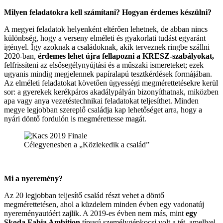
Milyen feladatokra kell számítani? Hogyan érdemes készülni?
A megyei feladatok helyenként eltérően lehetnek, de abban nincs
különbség, hogy a verseny elméleti és gyakorlati tudást egyaránt
igényel. Így azoknak a családoknak, akik terveznek ringbe szállni
2020-ban,
érdemes lehet újra fellapozni a KRESZ-szabályokat,
felfrissíteni az elsősegélynyújtási és a műszaki ismereteket; ezek
ugyanis mindig megjelennek papíralapú tesztkérdések formájában.
Az elméleti feladatokat követően ügyességi megmérettetésekre kerül
sor: a gyerekek kerékpáros akadálypályán bizonyíthatnak, miközben
apa vagy anya vezetéstechnikai feladatokat teljesíthet. Minden
megye legjobban szereplő családja kap lehetőséget arra, hogy a
nyári döntő fordulón is megmérettesse magát.
Célegyenesben a „Közlekedik a család”
Mi a nyeremény?
Az 20 legjobban teljesítő család részt vehet a döntő
megmérettetésen, ahol a küzdelem minden évben egy vadonatúj
nyereményautóért zajlik. A 2019-es évben nem más, mint
egy
Skoda Fabia Ambition
típusú személygépkocsi volt a tét, amellyel