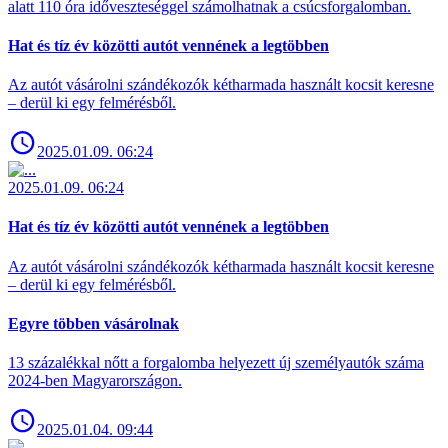
alatt 110 óra időveszteséggel számolhatnak a csúcsforgalomban.
Hat és tíz év közötti autót vennének a legtöbben
Az autót vásárolni szándékozók kétharmada használt kocsit keresne
– derül ki egy felmérésből.
2025.01.09. 06:24
2025.01.09. 06:24
Hat és tíz év közötti autót vennének a legtöbben
Az autót vásárolni szándékozók kétharmada használt kocsit keresne
– derül ki egy felmérésből.
Egyre többen vásárolnak
13 százalékkal nőtt a forgalomba helyezett új személyautók száma
2024-ben Magyarországon.
2025.01.04. 09:44