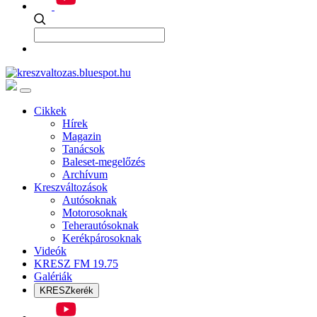
Cikkek
Hírek
Magazin
Tanácsok
Baleset-megelőzés
Archívum
Kreszváltozások
Autósoknak
Motorosoknak
Teherautósoknak
Kerékpárosoknak
Videók
KRESZ FM 19.75
Galériák
KRESZkerék