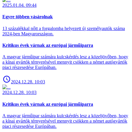
2025.01.04. 09:44
Egyre többen vásárolnak
13 százalékkal nőtt a forgalomba helyezett új személyautók száma
2024-ben Magyarországon.
Kritikus évek várnak az európai járműiparra
A magyar járműipar számára kulcskérdés lesz a közeljövőben, hogy
a kínai gyártók térnyerésével mennyit csökken a német autógyártók
piaci részesedése Európában.
2024.12.28. 10:03
2024.12.28. 10:03
Kritikus évek várnak az európai járműiparra
A magyar járműipar számára kulcskérdés lesz a közeljövőben, hogy
a kínai gyártók térnyerésével mennyit csökken a német autógyártók
piaci részesedése Európában.