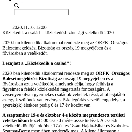
2020.11.16, 12:00
Közlekedik a család – közlekedésbiztonsági vetélkedő 2020
2020-ban kilencedik alkalommal rendezte meg az ORFK–Országos
Balesetmegelőzési Bizottság az ország 19 megyéjében és a
fővárosban a vetélkedőt.
Lezajlott a „Közlekedik a család” !
2020-ban kilencedik alkalommal rendezte meg az
ORFK–Országos
Balesetmegelőzési Bizottság
az ország 19 megyéjében és a
fővárosban azt a vetélkedőt, amelynek célja, hogy felhívja a
figyelmet a felelős közlekedési magatartás fontosságára. A
versenyen olyan gyermekes családok vehettek részt, ahol legalább
az egyik szülőnek van érvényes B-kategóriás vezetői engedélye, a
gyerek(ek) életkora pedig 6 és 17 év között van.
A szeptember 19-e és október 4-e között megrendezett területi
vetélkedőkön
közel 500 család mérte össze tudását. A családi
vetélkedő döntőjét október 17-én és 18-án Hajdú-Bihar és Szabolcs-
Szatmár-Bereg megyében rendezték meg. A kilenc állomáson a