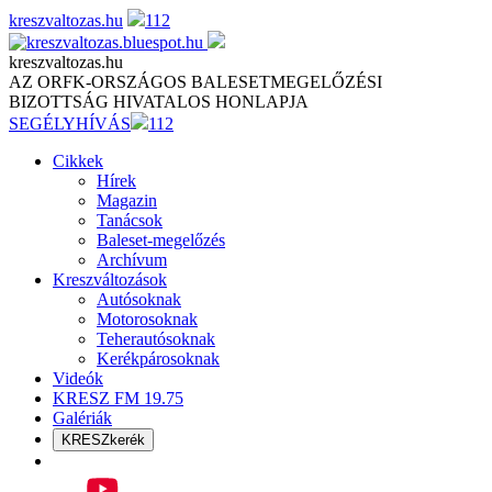
Skip
kreszvaltozas.hu
112
to
content
kreszvaltozas.hu
AZ ORFK-ORSZÁGOS BALESETMEGELŐZÉSI
BIZOTTSÁG HIVATALOS HONLAPJA
SEGÉLYHÍVÁS
112
Cikkek
Hírek
Magazin
Tanácsok
Baleset-megelőzés
Archívum
Kreszváltozások
Autósoknak
Motorosoknak
Teherautósoknak
Kerékpárosoknak
Videók
KRESZ FM 19.75
Galériák
KRESZkerék