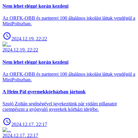
Nem lehet eléggé korán kezdeni
Az ORFK-OBB és partnerei 100 általános iskolást láttak vendégül a
MiniPoliszban.
2024.12.19. 22:22
2024.12.19. 22:22
Nem lehet eléggé korán kezdeni
Az ORFK-OBB és partnerei 100 általános iskolást láttak vendégül a
MiniPoliszban.
A Heim Pál gyermekkórházban jártunk
Szujó Zoltán segítségével igyekeztünk pár vidám pillanatot
csempészni a gyógyuló gyerekek kórházi idejébe.
2024.12.17. 22:17
2024.12.17. 22:17