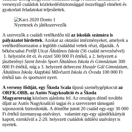
versenyző családok közlekedésbiztonsággal összefüggő elméleti és
gyakorlati feladatokat teljesítettek.
Nyertesek és játékszervezők
A szervezők a családi vetélkedőn túl
az iskolák számára is
pályázatot hirdettek
. Azokat az oktatási intézményeket, amelyek a
vetélkedősorozaton a legtöbb családdal vettek részt, díjazták. A
békéscsabai
Petőfi Utcai Általános Iskola
(56 család nevezésével)
1. helyezést ért el, és ezzel 500 000 Ft értékű, a 2. helyezett a
jászberényi
Szent István Sport Általános Iskola és Gimnázium
300
000 Ft értékű, míg a 3. helyezett debreceni
Huszár Gál Gimnázium,
Általános Iskola Alapfokú Művészeti Iskola és Óvoda
100 000 Ft
értékű tan- és sportszert nyert.
A verseny fődíját, egy Škoda Scala
típusú személygépkocsit
az
ORFK-OBB, az Autós Nagykoalíció és a Škoda
Magyarország
közösen ajánlotta fel. Az országos döntő további
díjait az Autós Nagykoalíció tagjai és a szervezetet támogató
szponzorok biztosították. A döntőbe jutott 20 család egy-egy 30 000
Ft értékű üzemanyag-utalványt, valamint egy-egy ajándékkártyát
kapott, ezenkívül a 2-20. helyezett családok üdülési utalványt is
nyertek.