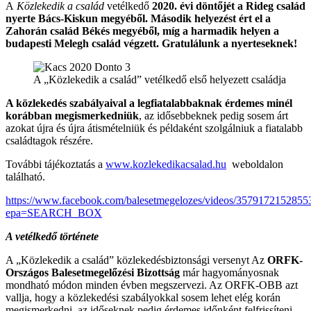
A
Közlekedik a család
vetélkedő
2020. évi döntőjét a Rideg család
nyerte Bács-Kiskun megyéből. Második helyezést ért el a
Zahorán család Békés megyéből, míg a harmadik helyen a
budapesti Melegh család végzett. Gratulálunk a nyerteseknek!
A „Közlekedik a család” vetélkedő első helyezett családja
A közlekedés szabályaival a legfiatalabbaknak érdemes minél
korábban megismerkedniük
, az idősebbeknek pedig sosem árt
azokat újra és újra átismételniük és példaként szolgálniuk a fiatalabb
családtagok részére.
További tájékoztatás a
www.kozlekedikacsalad.hu
weboldalon
található.
https://www.facebook.com/balesetmegelozes/videos/3579172152855
epa=SEARCH_BOX
A vetélkedő története
A „Közlekedik a család” közlekedésbiztonsági versenyt Az
ORFK-
Országos Balesetmegelőzési Bizottság
már hagyományosnak
mondható módon minden évben megszervezi. Az ORFK-OBB azt
vallja, hogy a közlekedési szabályokkal sosem lehet elég korán
megismerkedni, az időseknek pedig érdemes időnként felfrissíteni