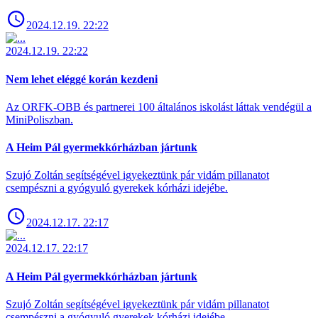
2024.12.19. 22:22
2024.12.19. 22:22
Nem lehet eléggé korán kezdeni
Az ORFK-OBB és partnerei 100 általános iskolást láttak vendégül a
MiniPoliszban.
A Heim Pál gyermekkórházban jártunk
Szujó Zoltán segítségével igyekeztünk pár vidám pillanatot
csempészni a gyógyuló gyerekek kórházi idejébe.
2024.12.17. 22:17
2024.12.17. 22:17
A Heim Pál gyermekkórházban jártunk
Szujó Zoltán segítségével igyekeztünk pár vidám pillanatot
csempészni a gyógyuló gyerekek kórházi idejébe.