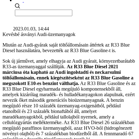
2023.01.03, 14:44
Kevésbé ásványi Audi-üzemanyagok
Miután az Audi-gyárak saját töltőállomásain áttértek az R33 Blue
Diesel használatára, bevezették az R33 Blue Gasoline-t is.
Sok új járművet, amely elhagyja az Audi gyárait, környezetbarátabb
R33-as üzemanyaggal szállítják.
Az R33 Blue Diesel 2021
márciusa óta kapható az Audi ingolstadti és neckarsulmi
töltőállomásain, ennek kiegészítéseként az R33 Blue Gasoline a
megszokott E10-es benzint válthatja.
Az R33 Blue Gasoline és az
R33 Blue Diesel egyharmada megújuló komponensekből áll,
amelyek kizárólag maradék- és hulladékanyagokon alapulnak, ezért
nevezik őket második generációs bioüzemanyagnak. A benzin
megújuló része 10 százalék üzemanyag-oxigenátból, például
etanolból és 23 százalék bionaftából áll, amelyet
maradékanyagokból, például tallolajból nyernek, amely a
cellulózgyártás mellékterméke. Az R33 Blue Diesel 26 százalékban
megújuló paraffinos üzemanyagból, azaz HVO-ból (hidrogénezett
növényi olajból) és 7 százalékban biodízelből áll. A fennmaradó 67