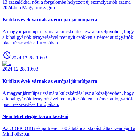
13 százalékkal nőtt a forgalomba helyezett új személyautók száma
2024-ben Magyarországon.
Kritikus évek várnak az európai járműiparra
A magyar járműipar számára kulcskérdés lesz a közeljövőben, hogy
a kínai gyártók térnyerésével mennyit csökken a német autógyártók
piaci részesedése Európában.
2024.12.28. 10:03
2024.12.28. 10:03
Kritikus évek várnak az európai járműiparra
A magyar járműipar számára kulcskérdés lesz a közeljövőben, hogy
a kínai gyártók térnyerésével mennyit csökken a német autógyártók
piaci részesedése Európában.
Nem lehet eléggé korán kezdeni
Az ORFK-OBB és partnerei 100 általános iskolást láttak vendégül a
MiniPoliszban.