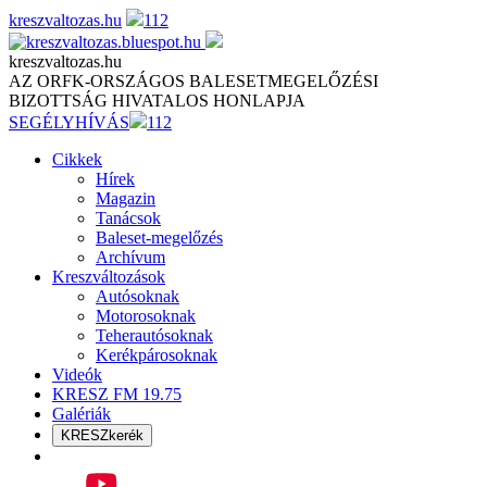
Skip
kreszvaltozas.hu
112
to
content
kreszvaltozas.hu
AZ ORFK-ORSZÁGOS BALESETMEGELŐZÉSI
BIZOTTSÁG HIVATALOS HONLAPJA
SEGÉLYHÍVÁS
112
Cikkek
Hírek
Magazin
Tanácsok
Baleset-megelőzés
Archívum
Kreszváltozások
Autósoknak
Motorosoknak
Teherautósoknak
Kerékpárosoknak
Videók
KRESZ FM 19.75
Galériák
KRESZkerék