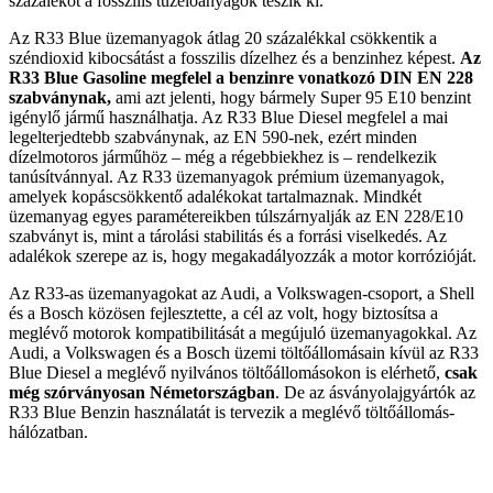
százalékot a fosszilis tüzelőanyagok teszik ki.
Az R33 Blue üzemanyagok átlag 20 százalékkal csökkentik a
széndioxid kibocsátást a fosszilis dízelhez és a benzinhez képest.
Az
R33 Blue Gasoline megfelel a benzinre vonatkozó DIN EN 228
szabványnak,
ami azt jelenti, hogy bármely Super 95 E10 benzint
igénylő jármű használhatja. Az R33 Blue Diesel megfelel a mai
legelterjedtebb szabványnak, az EN 590-nek, ezért minden
dízelmotoros járműhöz – még a régebbiekhez is – rendelkezik
tanúsítvánnyal. Az R33 üzemanyagok prémium üzemanyagok,
amelyek kopáscsökkentő adalékokat tartalmaznak. Mindkét
üzemanyag egyes paramétereikben túlszárnyalják az EN 228/E10
szabványt is, mint a tárolási stabilitás és a forrási viselkedés. Az
adalékok szerepe az is, hogy megakadályozzák a motor korrózióját.
Az R33-as üzemanyagokat az Audi, a Volkswagen-csoport, a Shell
és a Bosch közösen fejlesztette, a cél az volt, hogy biztosítsa a
meglévő motorok kompatibilitását a megújuló üzemanyagokkal. Az
Audi, a Volkswagen és a Bosch üzemi töltőállomásain kívül az R33
Blue Diesel a meglévő nyilvános töltőállomásokon is elérhető,
csak
még szórványosan Németországban
. De az ásványolajgyártók az
R33 Blue Benzin használatát is tervezik a meglévő töltőállomás-
hálózatban.