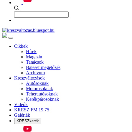
Cikkek
Hírek
Magazin
Tanácsok
Baleset-megelőzés
Archívum
Kreszváltozások
Autósoknak
Motorosoknak
Teherautósoknak
Kerékpárosoknak
Videók
KRESZ FM 19.75
Galériák
KRESZkerék