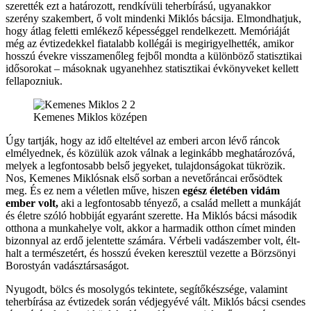
szerették ezt a határozott, rendkívüli teherbírású, ugyanakkor
szerény szakembert, ő volt mindenki Miklós bácsija. Elmondhatjuk,
hogy átlag feletti emlékező képességgel rendelkezett. Memóriáját
még az évtizedekkel fiatalabb kollégái is megirigyelhették, amikor
hosszú évekre visszamenőleg fejből mondta a különböző statisztikai
idősorokat – másoknak ugyanehhez statisztikai évkönyveket kellett
fellapozniuk.
Kemenes Miklos középen
Úgy tartják, hogy az idő elteltével az emberi arcon lévő ráncok
elmélyednek, és közülük azok válnak a leginkább meghatározóvá,
melyek a legfontosabb belső jegyeket, tulajdonságokat tükrözik.
Nos, Kemenes Miklósnak első sorban a nevetőráncai erősödtek
meg. És ez nem a véletlen műve, hiszen
egész életében vidám
ember volt,
aki a legfontosabb tényező, a család mellett a munkáját
és életre szóló hobbiját egyaránt szerette. Ha Miklós bácsi második
otthona a munkahelye volt, akkor a harmadik otthon címet minden
bizonnyal az erdő jelentette számára. Vérbeli vadászember volt, élt-
halt a természetért, és hosszú éveken keresztül vezette a Börzsönyi
Borostyán vadásztársaságot.
Nyugodt, bölcs és mosolygós tekintete, segítőkészsége, valamint
teherbírása az évtizedek során védjegyévé vált. Miklós bácsi csendes