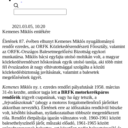
2021.03.05, 10:20
Kemenes Miklós emlékére
Életének 87. évében elhunyt Kemenes Miklós nyugállományú
rendőr ezredes, az ORFK Közlekedésrendészeti Főosztály, valamint
az ORFK-Országos Balesetmegelőzési Bizottság egykori
munkatársa. Miklós bácsi egyfajta utolsó mohikán volt, a magyar
közlekedésrendészet hőskorának egyik utolsó tanúja, aki több mint
fél évszázadon át nagy elhivatottsággal szolgálta a közúti
közlekedésbiztonság javításának, valamint a balesetek
megelőzésének ügyét.
Kemenes Miklós
ny. r. ezredes rendőri pályafutását 1958. március
31-én kezdte, amikor tagja lett
a BRFK motorkerékpáros
rendőrök
irigyelt csapatának, vagy ha úgy tetszik, a
„fejvadászoknak” (ahogy a motoros forgalomellenőrző járőröket
akkoriban nevezték). Életének erre az időszakára rendkívül büszke
volt, későbbi írásaiban, nyilatkozataiban többször megemlékezett
róla. Rendőri életpályája igazán változatos volt. 1960-1961 között
balesethelyszínelő járőr, műszaki előadó, 1961-1965 között