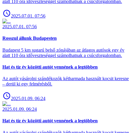
alatt 110 óra időveszteséggel számolhatnak a csúcsforgalomban.
2025.07.01. 07:56
2025.07.01. 07:56
Rosszul állunk Budapesten
Budapest 5 km sugarú belső zónájában az átlagos autósok egy év
alatt 110 óra időveszteséggel számolhatnak a csúcsforgalomban.
Hat és tíz év közötti autót vennének a legtöbben
Az autót vásárolni szándékozók kétharmada használt kocsit keresne
– derül ki egy felmérésből.
2025.01.09. 06:24
2025.01.09. 06:24
Hat és tíz év közötti autót vennének a legtöbben
Az autót vásárolni szándékozók kétharmada használt kocsit keresne