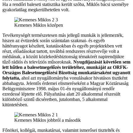
Ha a rendőri baleseti statisztika került szóba, Miklós bácsi személye
gyakorlatilag megkerülhetetlen volt.
Kemenes Miklos középen
Tevékenységét természetesen más jellegű munkák is jellemezték,
hiszen az évtizedek során számtalan szakmai- és egyéb
háttéranyagot készített, kutatásokban és egyéb projektekben vett
részt, előadásokat tartott, továbbá rendszeres résztvevője volt a
médiának, a közúti közlekedésbiztonság témakörét napirendjükre
tűző rádiós és televíziós műsoroknak.
Nyugdíjazását követően sem
lett hűtlen a balesetmegelőzés területéhez, munkáját az ORFK-
Országos Balesetmegelőzési Bizottság munkatársaként ugyanott
folytatta,
ahol azt nyugállományba vonulásakor hivatásos tisztként
abbahagyta. Jelentős érdemei elismeréseként a Magyar Köztársaság
Belügyminisztere 1998. május 01-én nyugállományú rendőr
ezredessé léptette elő. Pályafutása alatt 20 alkalommal részesült
különböző szintű dicséretben, jutalomban, 5 alkalommal
kitüntetésben.
Kemenes Miklos jobbról a második
Főnökei, kollégái, munkatársai, valamint ismerősei tisztelték és