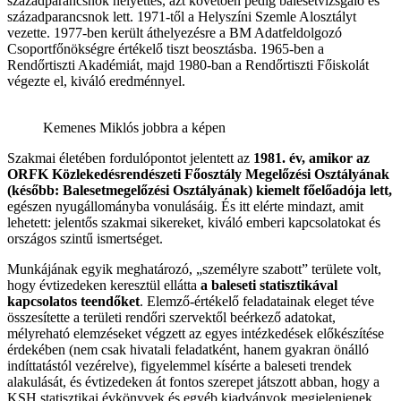
századparancsnok helyettes, azt követően pedig balesetvizsgáló és
századparancsnok lett. 1971-től a Helyszíni Szemle Alosztályt
vezette. 1977-ben került áthelyezésre a BM Adatfeldolgozó
Csoportfőnökségre értékelő tiszt beosztásba. 1965-ben a
Rendőrtiszti Akadémiát, majd 1980-ban a Rendőrtiszti Főiskolát
végezte el, kiváló eredménnyel.
Kemenes Miklós jobbra a képen
Szakmai életében fordulópontot jelentett az
1981. év, amikor az
ORFK Közlekedésrendészeti Főosztály Megelőzési Osztályának
(később: Balesetmegelőzési Osztályának) kiemelt főelőadója lett,
egészen nyugállományba vonulásáig. És itt elérte mindazt, amit
lehetett: jelentős szakmai sikereket, kiváló emberi kapcsolatokat és
országos szintű ismertséget.
Munkájának egyik meghatározó, „személyre szabott” területe volt,
hogy évtizedeken keresztül ellátta
a baleseti statisztikával
kapcsolatos teendőket
. Elemző-értékelő feladatainak eleget téve
összesítette a területi rendőri szervektől beérkező adatokat,
mélyreható elemzéseket végzett az egyes intézkedések előkészítése
érdekében (nem csak hivatali feladatként, hanem gyakran önálló
indíttatástól vezérelve), figyelemmel kísérte a baleseti trendek
alakulását, és évtizedeken át fontos szerepet játszott abban, hogy a
KSH statisztikai évkönyvek és egyéb kiadványok megjelenjenek.