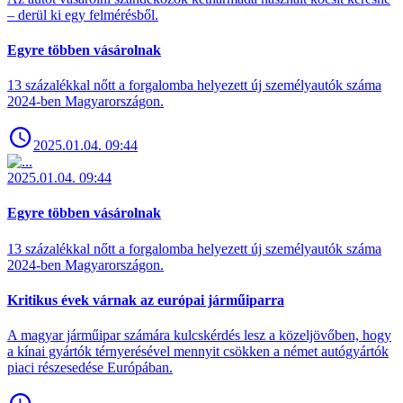
– derül ki egy felmérésből.
Egyre többen vásárolnak
13 százalékkal nőtt a forgalomba helyezett új személyautók száma
2024-ben Magyarországon.
2025.01.04. 09:44
2025.01.04. 09:44
Egyre többen vásárolnak
13 százalékkal nőtt a forgalomba helyezett új személyautók száma
2024-ben Magyarországon.
Kritikus évek várnak az európai járműiparra
A magyar járműipar számára kulcskérdés lesz a közeljövőben, hogy
a kínai gyártók térnyerésével mennyit csökken a német autógyártók
piaci részesedése Európában.