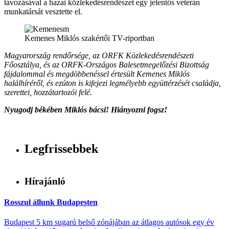
távozásával a hazai közlekedésrendészet egy jelentős veterán
munkatársát vesztette el.
Kemenes Miklós szakértői TV-riportban
Magyarország rendőrsége, az ORFK Közlekedésrendészeti
Főosztálya, és az ORFK-Országos Balesetmegelőzési Bizottság
fájdalommal és megdöbbenéssel értesült Kemenes Miklós
halálhíréről, és ezúton is kifejezi legmélyebb együttérzését családja,
szerettei, hozzátartozói felé.
Nyugodj békében Miklós bácsi! Hiányozni fogsz!
Legfrissebbek
Hírajánló
Rosszul állunk Budapesten
Budapest 5 km sugarú belső zónájában az átlagos autósok egy év