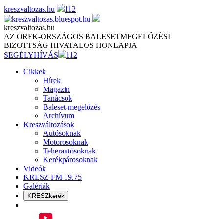
Skip
kreszvaltozas.hu
112
to
content
kreszvaltozas.hu
AZ ORFK-ORSZÁGOS BALESETMEGELŐZÉSI
BIZOTTSÁG HIVATALOS HONLAPJA
SEGÉLYHÍVÁS
112
Cikkek
Hírek
Magazin
Tanácsok
Baleset-megelőzés
Archívum
Kreszváltozások
Autósoknak
Motorosoknak
Teherautósoknak
Kerékpárosoknak
Videók
KRESZ FM 19.75
Galériák
KRESZkerék