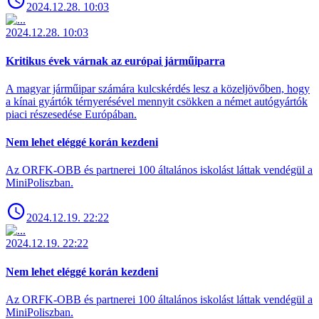
2024.12.28. 10:03
2024.12.28. 10:03
Kritikus évek várnak az európai járműiparra
A magyar járműipar számára kulcskérdés lesz a közeljövőben, hogy
a kínai gyártók térnyerésével mennyit csökken a német autógyártók
piaci részesedése Európában.
Nem lehet eléggé korán kezdeni
Az ORFK-OBB és partnerei 100 általános iskolást láttak vendégül a
MiniPoliszban.
2024.12.19. 22:22
2024.12.19. 22:22
Nem lehet eléggé korán kezdeni
Az ORFK-OBB és partnerei 100 általános iskolást láttak vendégül a
MiniPoliszban.