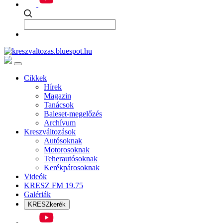
Cikkek
Hírek
Magazin
Tanácsok
Baleset-megelőzés
Archívum
Kreszváltozások
Autósoknak
Motorosoknak
Teherautósoknak
Kerékpárosoknak
Videók
KRESZ FM 19.75
Galériák
KRESZkerék