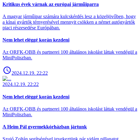
Kritikus évek várnak az európai járműiparra
A magyar járműipar számára kulcskérdés lesz a közeljövőben, hogy
a kínai gyártók térnyerésével mennyit csökken a német autógyártók
piaci részesedése Európában.
Nem lehet eléggé korán kezdeni
Az ORFK-OBB és partnerei 100 általános iskolást láttak vendégül a
MiniPoliszban.
2024.12.19. 22:22
2024.12.19. 22:22
Nem lehet eléggé korán kezdeni
Az ORFK-OBB és partnerei 100 általános iskolást láttak vendégül a
MiniPoliszban.
A Heim Pál gyermekkórházban jártunk
Szujó Zoltán segítségével igyekeztünk pár vidám pillanatot