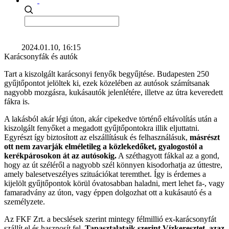
2024.01.10, 16:15
Karácsonyfák és autók
Tart a kiszolgált karácsonyi fenyők begyűjtése. Budapesten 250
gyűjtőpontot jelöltek ki, ezek közelében az autósok számítsanak
nagyobb mozgásra, kukásautók jelenlétére, illetve az útra keveredett
fákra is.
A lakásból akár légi úton, akár cipekedve történő eltávolítás után a
kiszolgált fenyőket a megadott gyűjtőpontokra illik eljuttatni.
Egyrészt így biztosított az elszállításuk és felhasználásuk,
másrészt
ott nem zavarják elméletileg a közlekedőket, gyalogostól a
kerékpárosokon át az autósokig.
A széthagyott fákkal az a gond,
hogy az út széléről a nagyobb szél könnyen kisodorhatja az úttestre,
amely balesetveszélyes szituációkat teremthet. Így is érdemes a
kijelölt gyűjtőpontok körül óvatosabban haladni, mert lehet fa-, vagy
famaradvány az úton, vagy éppen dolgozhat ott a kukásautó és a
személyzete.
Az FKF Zrt. a becslések szerint mintegy félmillió ex-karácsonyfát
szállít el és hasznosít fel.
Tapasztalataik szerint Vízkeresztet, azaz