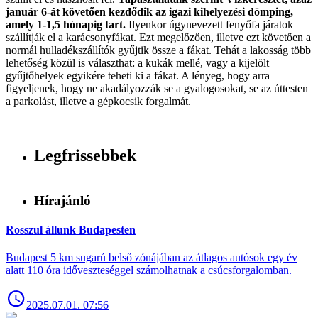
január 6-át követően kezdődik az igazi kihelyezési dömping,
amely 1-1,5 hónapig tart.
Ilyenkor úgynevezett fenyőfa járatok
szállítják el a karácsonyfákat. Ezt megelőzően, illetve ezt követően a
normál hulladékszállítók gyűjtik össze a fákat. Tehát a lakosság több
lehetőség közül is választhat: a kukák mellé, vagy a kijelölt
gyűjtőhelyek egyikére teheti ki a fákat. A lényeg, hogy arra
figyeljenek, hogy ne akadályozzák se a gyalogosokat, se az úttesten
a parkolást, illetve a gépkocsik forgalmát.
Legfrissebbek
Hírajánló
Rosszul állunk Budapesten
Budapest 5 km sugarú belső zónájában az átlagos autósok egy év
alatt 110 óra időveszteséggel számolhatnak a csúcsforgalomban.
2025.07.01. 07:56