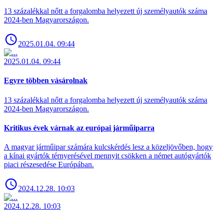
13 százalékkal nőtt a forgalomba helyezett új személyautók száma
2024-ben Magyarországon.
2025.01.04. 09:44
2025.01.04. 09:44
Egyre többen vásárolnak
13 százalékkal nőtt a forgalomba helyezett új személyautók száma
2024-ben Magyarországon.
Kritikus évek várnak az európai járműiparra
A magyar járműipar számára kulcskérdés lesz a közeljövőben, hogy
a kínai gyártók térnyerésével mennyit csökken a német autógyártók
piaci részesedése Európában.
2024.12.28. 10:03
2024.12.28. 10:03