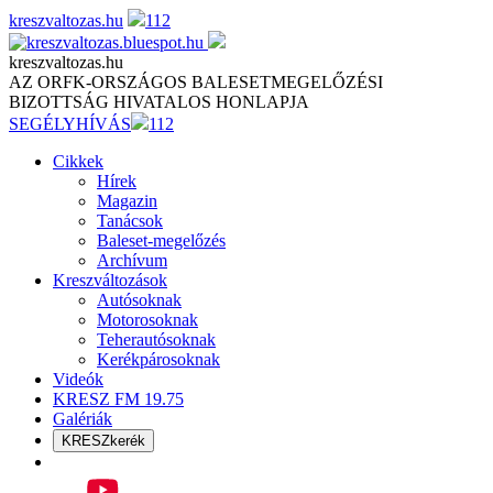
Skip
kreszvaltozas.hu
112
to
content
kreszvaltozas.hu
AZ ORFK-ORSZÁGOS BALESETMEGELŐZÉSI
BIZOTTSÁG HIVATALOS HONLAPJA
SEGÉLYHÍVÁS
112
Cikkek
Hírek
Magazin
Tanácsok
Baleset-megelőzés
Archívum
Kreszváltozások
Autósoknak
Motorosoknak
Teherautósoknak
Kerékpárosoknak
Videók
KRESZ FM 19.75
Galériák
KRESZkerék