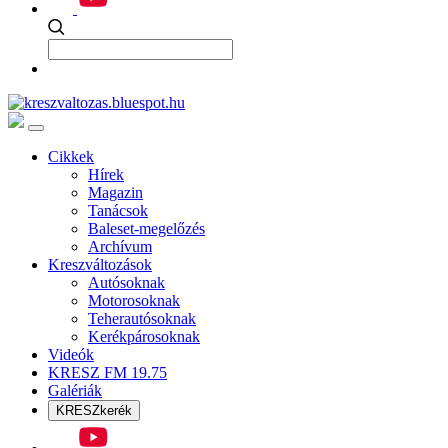
Cikkek
Hírek
Magazin
Tanácsok
Baleset-megelőzés
Archívum
Kreszváltozások
Autósoknak
Motorosoknak
Teherautósoknak
Kerékpárosoknak
Videók
KRESZ FM 19.75
Galériák
KRESZkerék