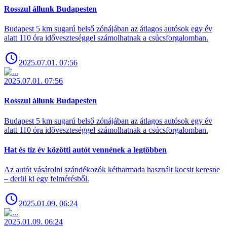
Rosszul állunk Budapesten
Budapest 5 km sugarú belső zónájában az átlagos autósok egy év
alatt 110 óra időveszteséggel számolhatnak a csúcsforgalomban.
2025.07.01. 07:56
2025.07.01. 07:56
Rosszul állunk Budapesten
Budapest 5 km sugarú belső zónájában az átlagos autósok egy év
alatt 110 óra időveszteséggel számolhatnak a csúcsforgalomban.
Hat és tíz év közötti autót vennének a legtöbben
Az autót vásárolni szándékozók kétharmada használt kocsit keresne
– derül ki egy felmérésből.
2025.01.09. 06:24
2025.01.09. 06:24