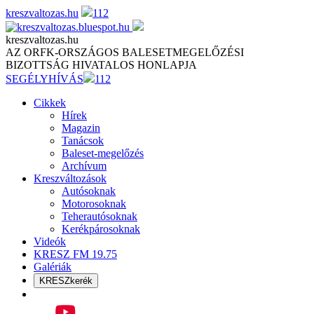
Skip
kreszvaltozas.hu
112
to
content
kreszvaltozas.hu
AZ ORFK-ORSZÁGOS BALESETMEGELŐZÉSI
BIZOTTSÁG HIVATALOS HONLAPJA
SEGÉLYHÍVÁS
112
Cikkek
Hírek
Magazin
Tanácsok
Baleset-megelőzés
Archívum
Kreszváltozások
Autósoknak
Motorosoknak
Teherautósoknak
Kerékpárosoknak
Videók
KRESZ FM 19.75
Galériák
KRESZkerék