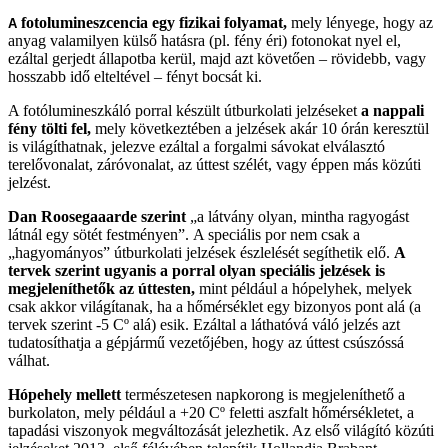
fotolumineszcencia egy fizikai folyamat,
mely lényege, hogy az
A
anyag valamilyen külső hatásra (pl. fény éri) fotonokat nyel el,
ezáltal gerjedt állapotba kerül, majd azt követően – rövidebb, vagy
hosszabb idő elteltével – fényt bocsát ki.
A fotólumineszkáló porral készült útburkolati jelzéseket
a nappali
fény tölti fel,
mely következtében a jelzések akár 10 órán keresztül
is világíthatnak, jelezve ezáltal a forgalmi sávokat elválasztó
terelővonalat, záróvonalat, az úttest szélét, vagy éppen más közúti
jelzést.
Dan Roosegaaarde szerint
„a látvány olyan, mintha ragyogást
látnál egy sötét festményen”. A speciális por nem csak a
„hagyományos” útburkolati jelzések észlelését segíthetik elő.
A
tervek szerint ugyanis a porral olyan speciális jelzések is
megjeleníthetők az úttesten,
mint például a hópelyhek, melyek
csak akkor világítanak, ha a hőmérséklet egy bizonyos pont alá (a
tervek szerint -5 Cº alá) esik. Ezáltal a láthatóvá váló jelzés azt
tudatosíthatja a gépjármű vezetőjében, hogy az úttest csúszóssá
válhat.
Hópehely mellett
természetesen napkorong is megjeleníthető a
burkolaton, mely például a +20 Cº feletti aszfalt hőmérsékletet, a
tapadási viszonyok megváltozását jelezhetik. Az első világító közúti