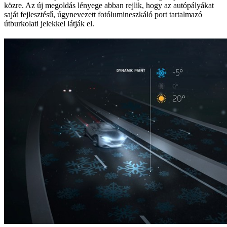
közre. Az új megoldás lényege abban rejlik, hogy az autópályákat
saját fejlesztésű, úgynevezett fotólumineszkáló port tartalmazó
útburkolati jelekkel látják el.