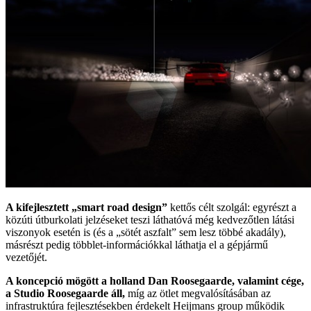
A kifejlesztett „smart road design”
kettős célt szolgál: egyrészt a
közúti útburkolati jelzéseket teszi láthatóvá még kedvezőtlen látási
viszonyok esetén is (és a „sötét aszfalt” sem lesz többé akadály),
másrészt pedig többlet-információkkal láthatja el a gépjármű
vezetőjét.
A koncepció mögött a holland Dan Roosegaarde, valamint cége,
a Studio Roosegaarde áll,
míg az ötlet megvalósításában az
infrastruktúra fejlesztésekben érdekelt Heijmans group működik