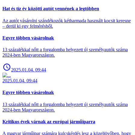
Hat és tíz év közötti autót vennének a legtöbben
Az autót vásárolni szándékozók kétharmada használt kocsit keresne
– derül ki egy felmérésből.
Egyre többen vásárolnak
13 százalékkal nőtt a forgalomba helyezett új személyautók száma
2024-ben Magyarországon.
2025.01.04. 09:44
2025.01.04. 09:44
Egyre többen vásárolnak
13 százalékkal nőtt a forgalomba helyezett új személyautók száma
2024-ben Magyarországon.
Kritikus évek várnak az európai járműiparra
A magyar járműipar számára kulcskérdés lesz a közeljövőben, hogy