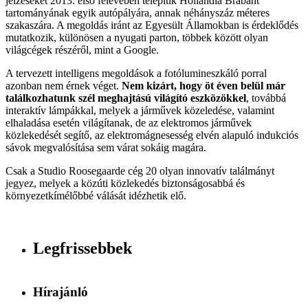
jelzéseket 2013. első félévében telepítik Hollandia Brabant
tartományának egyik autópályára, annak néhányszáz méteres
szakaszára. A megoldás iránt az Egyesült Államokban is érdeklődés
mutatkozik, különösen a nyugati parton, többek között olyan
világcégek részéről, mint a Google.
A tervezett intelligens megoldások a fotólumineszkáló porral
azonban nem érnek véget.
Nem kizárt, hogy öt éven belül már
találkozhatunk szél meghajtású világító eszközökkel
, továbbá
interaktív lámpákkal, melyek a járművek közeledése, valamint
elhaladása esetén világítanak, de az elektromos járművek
közlekedését segítő, az elektromágnesesség elvén alapuló indukciós
sávok megvalósítása sem várat sokáig magára.
Csak a Studio Roosegaarde cég 20 olyan innovatív találmányt
jegyez, melyek a közúti közlekedés biztonságosabbá és
környezetkímélőbbé válását idézhetik elő.
Legfrissebbek
Hírajánló