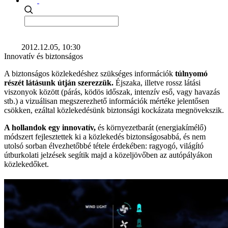
2012.12.05, 10:30
Innovatív és biztonságos
A biztonságos közlekedéshez szükséges információk
túlnyomó
részét látásunk útján szerezzük.
Éjszaka, illetve rossz látási
viszonyok között (párás, ködös időszak, intenzív eső, vagy havazás
stb.) a vizuálisan megszerezhető információk mértéke jelentősen
csökken, ezáltal közlekedésünk biztonsági kockázata megnövekszik.
A hollandok egy innovatív,
és környezetbarát (energiakímélő)
módszert fejlesztettek ki a közlekedés biztonságosabbá, és nem
utolsó sorban élvezhetőbbé tétele érdekében: ragyogó, világító
útburkolati jelzések segítik majd a közeljövőben az autópályákon
közlekedőket.