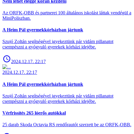
Nem lehet eléggé korán kezdeni
Az ORFK-OBB és partnerei 100 általános iskolást láttak vendégül a
MiniPoliszban.
A Heim Pál gyermekkórházban jártunk
Szujó Zoltán segítségével igyekeztünk pár vidám pillanatot
csempészni a gyógyuló gyerekek kórházi idejébe.
2024.12.17. 22:17
2024.12.17. 22:17
A Heim Pál gyermekkórházban jártunk
Szujó Zoltán segítségével igyekeztünk pár vidám pillanatot
csempészni a gyógyuló gyerekek kórházi idejébe.
Vérfrissítés 265 lóerős autókkal
25 darab Skoda Octavia RS rendőrautót szerzett be az ORFK-OBB.