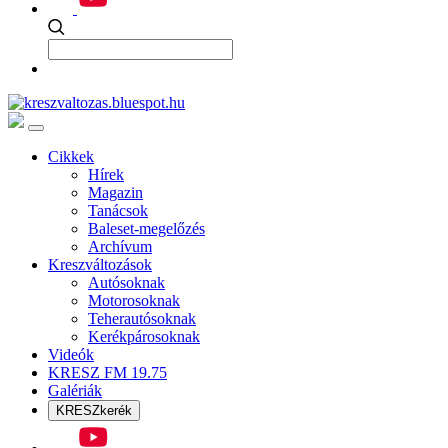
Cikkek
Hírek
Magazin
Tanácsok
Baleset-megelőzés
Archívum
Kreszváltozások
Autósoknak
Motorosoknak
Teherautósoknak
Kerékpárosoknak
Videók
KRESZ FM 19.75
Galériák
KRESZkerék