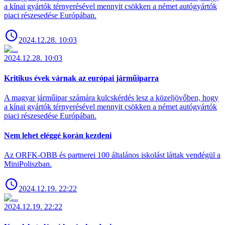
a kínai gyártók térnyerésével mennyit csökken a német autógyártók
piaci részesedése Európában.
2024.12.28. 10:03
2024.12.28. 10:03
Kritikus évek várnak az európai járműiparra
A magyar járműipar számára kulcskérdés lesz a közeljövőben, hogy
a kínai gyártók térnyerésével mennyit csökken a német autógyártók
piaci részesedése Európában.
Nem lehet eléggé korán kezdeni
Az ORFK-OBB és partnerei 100 általános iskolást láttak vendégül a
MiniPoliszban.
2024.12.19. 22:22
2024.12.19. 22:22