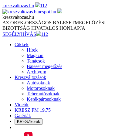
Skip
kreszvaltozas.hu
112
to
content
kreszvaltozas.hu
AZ ORFK-ORSZÁGOS BALESETMEGELŐZÉSI
BIZOTTSÁG HIVATALOS HONLAPJA
SEGÉLYHÍVÁS
112
Cikkek
Hírek
Magazin
Tanácsok
Baleset-megelőzés
Archívum
Kreszváltozások
Autósoknak
Motorosoknak
Teherautósoknak
Kerékpárosoknak
Videók
KRESZ FM 19.75
Galériák
KRESZkerék