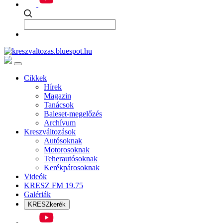
Cikkek
Hírek
Magazin
Tanácsok
Baleset-megelőzés
Archívum
Kreszváltozások
Autósoknak
Motorosoknak
Teherautósoknak
Kerékpárosoknak
Videók
KRESZ FM 19.75
Galériák
KRESZkerék