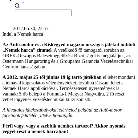
2012.05.30, 22:57
Indul a Nemek harca!
Az Autó-motor és a Kiskegyed magazin országos játékot indított
„Nemek harca” címmel.
A vetélkedő fő támogatói sorában az
ORFK-Országos Balesetmegelőzési Bizottságot is megtaláljuk, az
Ostermann Hungaroring és a Groupama Garancia Vezetéstechnikai
Centrum társaságában.
A 2012. május 25-től június 19-ig tartó játékban
el lehet mondani
a témával kapcsolatos véleményeteket, továbbá játszani lehet a
Nemek Harca applikációval. Természetesen nyeremények is
vannak: 5 db belépő a Formula-1 Magyar Nagydíjra, 2 fő részt
vehet ingyenes vezetéstechnikai kurzuson stb.
A hivatalos játékszabályokat elérheted például az Autó-motor
facebook felületén, illetve honlapján.
Férfi vagy, vagy a szebbik nemhez tartozol? Akkor nyomás,
vegyél részt a nemek harcában!