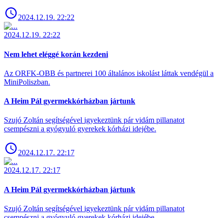
2024.12.19. 22:22
2024.12.19. 22:22
Nem lehet eléggé korán kezdeni
Az ORFK-OBB és partnerei 100 általános iskolást láttak vendégül a
MiniPoliszban.
A Heim Pál gyermekkórházban jártunk
Szujó Zoltán segítségével igyekeztünk pár vidám pillanatot
csempészni a gyógyuló gyerekek kórházi idejébe.
2024.12.17. 22:17
2024.12.17. 22:17
A Heim Pál gyermekkórházban jártunk
Szujó Zoltán segítségével igyekeztünk pár vidám pillanatot
csempészni a gyógyuló gyerekek kórházi idejébe.