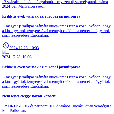
13 százalékkal nőtt a forgalomba helyezett új személyautók száma
2024-ben Magyarországon.
Kritikus évek várnak az európai járműiparra
A magyar járműipar számára kulcskérdés lesz a közeljövőben, hogy
a kínai gyártók térnyerésével mennyit csökken a német autógyártók
piaci részesedése Európában.
2024.12.28. 10:03
2024.12.28. 10:03
Kritikus évek várnak az európai járműiparra
A magyar járműipar számára kulcskérdés lesz a közeljövőben, hogy
a kínai gyártók térnyerésével mennyit csökken a német autógyártók
piaci részesedése Európában.
Nem lehet eléggé korán kezdeni
Az ORFK-OBB és partnerei 100 általános iskolást láttak vendégül a
MiniPoliszban.