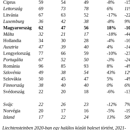
Ciprus
59
54
49
-8%
-1
Lettország
69
73
78
6%
11
Litvánia
67
63
52
-17%
-2
Luxemburg
36
42
38
-8%
9
Magyarország
62
47
56
18%
-1
Málta
32
21
17
-18%
-4
Hollandia
34
30
28
-4%
-1
Ausztria
47
39
40
4%
-1
Lengyelország
77
66
59
-10%
-2
Portugália
67
52
50
-3%
-2
Románia
96
85
93
8%
-4
Szlovénia
49
38
54
43%
1
Szlovákia
50
45
47
5%
-4
Finnország
38
40
40
0%
6
Svédország
22
20
18
-6%
-1
Svájc
22
26
23
-12%
7
Norvégia
20
17
16
-5%
-1
Izland
17
22
24
13%
5
Liechtensteinben 2020-ban egy halálos közúti baleset történt, 2021-