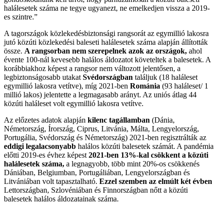
halálesetek száma ne tegye ugyanezt, ne emelkedjen vissza a 2019-
es szintre.”
A tagországok közlekedésbiztonsági rangsorát az egymillió lakosra
jutó közúti közlekedési baleseti halálesetek száma alapján állították
össze.
A rangsorban nem szerepelnek azok az országok,
ahol
évente 100-nál kevesebb halálos áldozatot követeltek a balesetek. A
korábbiakhoz képest a rangsor nem változott jelentősen, a
legbiztonságosabb utakat
Svédországban
találjuk (18 haláleset
egymillió lakosra vetítve), míg 2021-ben
Románia
(93 haláleset/ 1
millió lakos) jelentette a legmagasabb arányt. Az uniós átlag 44
közúti haláleset volt egymillió lakosra vetítve.
Az előzetes adatok alapján
kilenc tagállamban
(Dánia,
Németország, Írország, Ciprus, Litvánia, Málta, Lengyelország,
Portugália, Svédország és Németország) 2021-ben regisztrálták az
eddigi legalacsonyabb
halálos közúti balesetek számát. A pandémia
előtti 2019-es évhez képest
2021-ben 13%-kal csökkent a közúti
halálesetek száma,
a legnagyobb, több mint 20%-os csökkenés
Dániában, Belgiumban, Portugáliában, Lengyelországban és
Litvániában volt tapasztalható.
Ezzel szemben az elmúlt két évben
Lettországban, Szlovéniában és Finnországban nőtt a közúti
balesetek halálos áldozatainak száma.