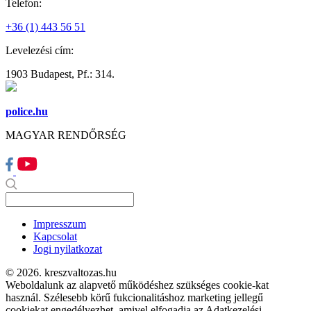
Telefon:
+36 (1) 443 56 51
Levelezési cím:
1903 Budapest, Pf.: 314.
police.hu
MAGYAR RENDŐRSÉG
Impresszum
Kapcsolat
Jogi nyilatkozat
© 2026. kreszvaltozas.hu
Weboldalunk az alapvető működéshez szükséges cookie-kat
használ. Szélesebb körű fukcionalitáshoz marketing jellegű
cookiekat engedélyezhet, amivel elfogadja az Adatkezelési