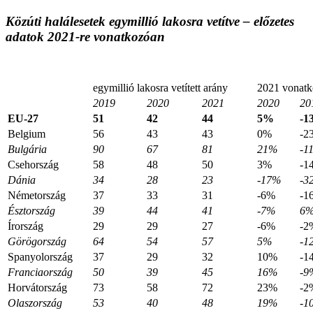
Közúti halálesetek egymillió lakosra vetítve – előzetes
adatok 2021-re vonatkozóan
egymillió lakosra vetített arány
2021 vonatk
2019
2020
2021
2020
20
EU-27
51
42
44
5%
-1
Belgium
56
43
43
0%
-2
Bulgária
90
67
81
21%
-1
Csehország
58
48
50
3%
-1
Dánia
34
28
23
-17%
-3
Németország
37
33
31
-6%
-1
Észtország
39
44
41
-7%
6
Írország
29
29
27
-6%
-2
Görögország
64
54
57
5%
-1
Spanyolország
37
29
32
10%
-1
Franciaország
50
39
45
16%
-9
Horvátország
73
58
72
23%
-2
Olaszország
53
40
48
19%
-1