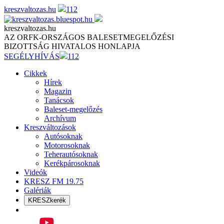
Skip
kreszvaltozas.hu
112
to
content
kreszvaltozas.hu
AZ ORFK-ORSZÁGOS BALESETMEGELŐZÉSI
BIZOTTSÁG HIVATALOS HONLAPJA
SEGÉLYHÍVÁS
112
Cikkek
Hírek
Magazin
Tanácsok
Baleset-megelőzés
Archívum
Kreszváltozások
Autósoknak
Motorosoknak
Teherautósoknak
Kerékpárosoknak
Videók
KRESZ FM 19.75
Galériák
KRESZkerék