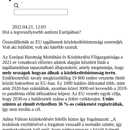
2022.04.21, 12:03
Hol a legveszélyesebb autózni Európában?
Összeállították az EU tagállamok közlekedésbiztonsági sorrendjét.
Volt aki fejlődött, volt aki hátrébb szorult.
Az Európai Bizottság Mobilitási és Közlekedési Főigazgatósága a
2021-re vonatkozó előzetes adatok alapján készített listát a
tagállamokban tapasztalható állapotokról, amely megmutatja, hogy
mely országok hogyan állnak a közlekedésbiztonság terén
.
Emlékeztetőül: tavaly megközelítőleg 19 800 ember vesztette életét
közúti balesetben az EU-ban. Ez 1000 halálos áldozattal több, mint
amit 2020-ban számláltak, azonban közel 3000-rel kevesebb a 2019-
es pandémia előtti időszakhoz képest. Az EU vezetés egyik célja,
hogy 2030-ra a halálesetek száma a felére csökkenjen.
Uniós
szinten az elmúlt évtizedben 36 %-os csökkenést regisztráltak,
így nem irreális a cél.
Adina Vălean
közlekedésért felelős biztos így fogalmazott: „A
lezárások enyhítésével a forgalom visszaáll a normális szintre, így
gondoskodnunk kell arról, hogy párhuzamosan a közúti baleseti