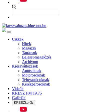
Cikkek
Hírek
Magazin
Tanácsok
Baleset-megelőzés
Archívum
Kreszváltozások
Autósoknak
Motorosoknak
Teherautósoknak
Kerékpárosoknak
Videók
KRESZ FM 19.75
Galériák
KRESZkerék