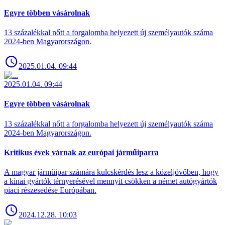
Egyre többen vásárolnak
13 százalékkal nőtt a forgalomba helyezett új személyautók száma
2024-ben Magyarországon.
2025.01.04. 09:44
2025.01.04. 09:44
Egyre többen vásárolnak
13 százalékkal nőtt a forgalomba helyezett új személyautók száma
2024-ben Magyarországon.
Kritikus évek várnak az európai járműiparra
A magyar járműipar számára kulcskérdés lesz a közeljövőben, hogy
a kínai gyártók térnyerésével mennyit csökken a német autógyártók
piaci részesedése Európában.
2024.12.28. 10:03