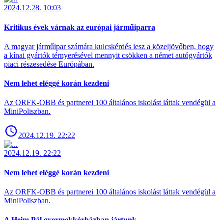
2024.12.28. 10:03
Kritikus évek várnak az európai járműiparra
A magyar járműipar számára kulcskérdés lesz a közeljövőben, hogy
a kínai gyártók térnyerésével mennyit csökken a német autógyártók
piaci részesedése Európában.
Nem lehet eléggé korán kezdeni
Az ORFK-OBB és partnerei 100 általános iskolást láttak vendégül a
MiniPoliszban.
2024.12.19. 22:22
2024.12.19. 22:22
Nem lehet eléggé korán kezdeni
Az ORFK-OBB és partnerei 100 általános iskolást láttak vendégül a
MiniPoliszban.
A Heim Pál gyermekkórházban jártunk