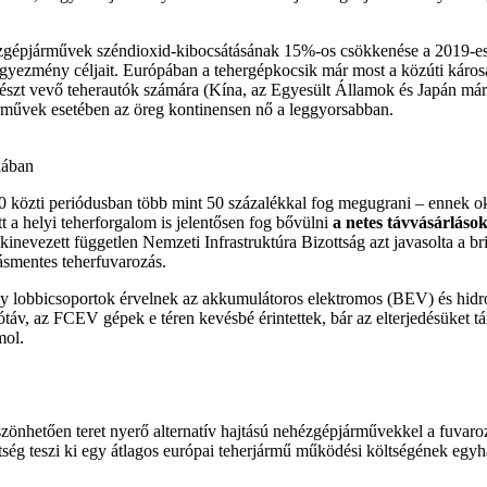
ézgépjárművek széndioxid-kibocsátásának 15%-os csökkenése a 2019-es 
aegyezmény céljait. Európában a tehergépkocsik már most a közúti káro
 részt vevő teherautók számára (Kína, az Egyesült Államok és Japán má
árművek esetében az öreg kontinensen nő a leggyorsabban.
kában
50 közti periódusban több mint 50 százalékkal fog megugrani – ennek o
t a helyi teherforgalom is jelentősen fog bővülni
a netes távvásárláso
kinevezett független Nemzeti Infrastruktúra Bizottság azt javasolta a br
ásmentes teherfuvarozás.
ly lobbicsoportok érvelnek az akkumulátoros elektromos (BEV) és hid
tótáv, az FCEV gépek e téren kevésbé érintettek, bár az elterjedésüke
mol.
zönhetően teret nyerő alternatív hajtású nehézgépjárművekkel a fuvaroz
ég teszi ki egy átlagos európai teherjármű működési költségének egyha