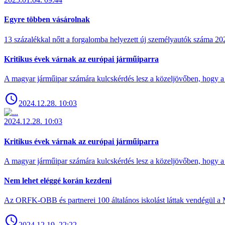
Egyre többen vásárolnak
13 százalékkal nőtt a forgalomba helyezett új személyautók száma 
Kritikus évek várnak az európai járműiparra
A magyar járműipar számára kulcskérdés lesz a közeljövőben, hogy a 
2024.12.28. 10:03
2024.12.28. 10:03
Kritikus évek várnak az európai járműiparra
A magyar járműipar számára kulcskérdés lesz a közeljövőben, hogy a 
Nem lehet eléggé korán kezdeni
Az ORFK-OBB és partnerei 100 általános iskolást láttak vendégül a 
2024.12.19. 22:22