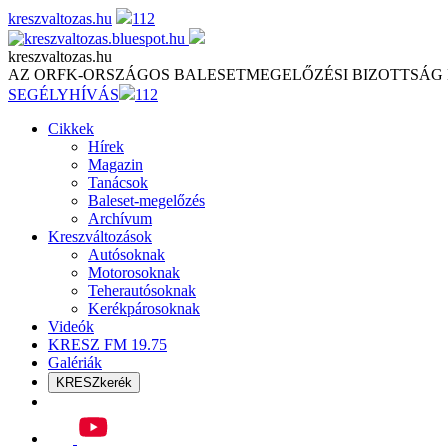
Skip
kreszvaltozas.hu
112
to
content
kreszvaltozas.hu
AZ ORFK-ORSZÁGOS BALESETMEGELŐZÉSI BIZOTTSÁG
SEGÉLYHÍVÁS
112
Cikkek
Hírek
Magazin
Tanácsok
Baleset-megelőzés
Archívum
Kreszváltozások
Autósoknak
Motorosoknak
Teherautósoknak
Kerékpárosoknak
Videók
KRESZ FM 19.75
Galériák
KRESZkerék