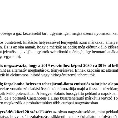
bsége a gáz kezelésétől tart, ugyanis igen magas üzemi nyomáson kell 
os büntetések kilátásba helyezésével fenyegetik azon márkákat, amely
n. Ez is az oka annak, hogy a márkák az addig még előttünk álló idősza
t jelentősen javítják a gyártók széndioxid mérlegét, így benntarthatjá
ge egyre nő).
is megszavazta, hogy a 2019-es szinthez képest 2030-ra 30%-al kel
nt az alternatív meghajtások, térnyerésével. Ennek kapcsán az alternat
szik ki elektromos, hibrid vagy hidrogénüzemű teherautók.
g forgalomba helyezett teherjármű-flotta emissziós szintjeire al
re vonatkozó eladási ösztönző előmozdítja majd a fosszilis tüzelőanya
 kellő potenciállal. A lengyel Solaris buszgyártó például a napokban 
, de a portugál Caetanobus a Hino busz/teherautó márkát is jegyző Toyot
ben megkezdik a próbaüzemüket több európai nagyvárosban.
nyeződés közel 20 százalékáért
az olyan nagyvárosokban, mint például
atva, hogy az új szabályozás csökkenti majd az éghajlatot befolyásoló g