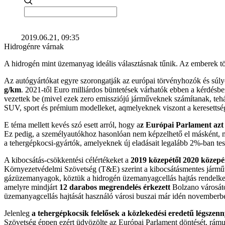
2019.06.21, 09:35
Hidrogénre várnak
A hidrogén mint üzemanyag ideális választásnak tűnik. Az emberek töb
Az autógyártókat egyre szorongatják az európai törvényhozók és súly
g/km
. 2021-től Euro milliárdos büntetések várhatók ebben a kérdésbe
vezettek be (mivel ezek zero emissziójú járműveknek számítanak, tehá
SUV, sport és prémium modelleket, aqmelyeknek viszont a keresettsé
E téma mellett kevés szó esett arról, hogy a
z Európai Parlament azt 
Ez pedig, a személyautókhoz hasonlóan nem képzelhető el másként, mi
a tehergépkocsi-gyártók, amelyeknek új eladásait legalább 2%-ban te
A kibocsátás-csökkentési célértékeket a
2019 közepétől 2020 közepéi
Környezetvédelmi Szövetség (T&E) szerint a kibocsátásmentes járművek
gázüzemanyagok, köztük a hidrogén üzemanyagcellás hajtás rendelkezik
amelyre mindjárt
12 darabos megrendelés érkezett
Bolzano városától
üzemanyagcellás hajtását használó városi buszai már idén november
Jelenleg
a tehergépkocsik felelősek a közlekedési eredetű légszen
Szövetség éppen ezért üdvözölte az Európai Parlament döntését, rámut