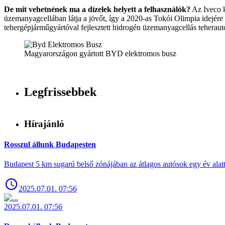
De mit vehetnének ma a dízelek helyett a felhasználók?
Az Iveco k
üzemanyagcellában látja a jövőt, így a 2020-as Tokói Olimpia idejér
tehergépjárműgyártóval fejlesztett hidrogén üzemanyagcellás teherau
Magyarországon gyártott BYD elektromos busz
Legfrissebbek
Hírajánló
Rosszul állunk Budapesten
Budapest 5 km sugarú belső zónájában az átlagos autósok egy év alat
2025.07.01. 07:56
2025.07.01. 07:56