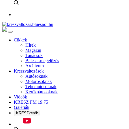
Cikkek
Hírek
Magazin
Tanácsok
Baleset-megelőzés
Archívum
Kreszváltozások
Autósoknak
Motorosoknak
Teherautósoknak
Kerékpárosoknak
Videók
KRESZ FM 19.75
Galériák
KRESZkerék