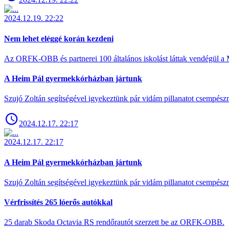
2024.12.19. 22:22
Nem lehet eléggé korán kezdeni
Az ORFK-OBB és partnerei 100 általános iskolást láttak vendégül a 
A Heim Pál gyermekkórházban jártunk
Szujó Zoltán segítségével igyekeztünk pár vidám pillanatot csempész
2024.12.17. 22:17
2024.12.17. 22:17
A Heim Pál gyermekkórházban jártunk
Szujó Zoltán segítségével igyekeztünk pár vidám pillanatot csempész
Vérfrissítés 265 lóerős autókkal
25 darab Skoda Octavia RS rendőrautót szerzett be az ORFK-OBB.