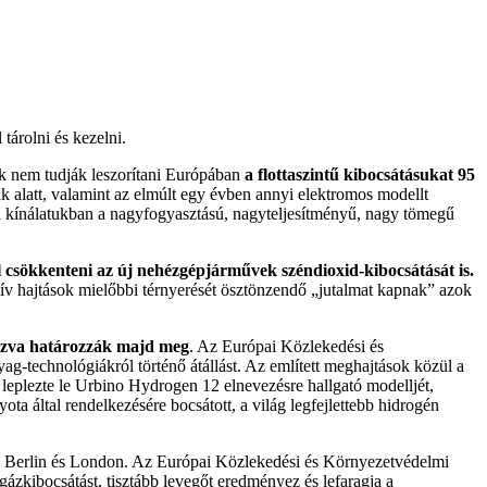
tárolni és kezelni.
ek nem tudják leszorítani Európában
a flottaszintű kibocsátásukat 95
k alatt, valamint az elmúlt egy évben annyi elektromos modellt
k a kínálatukban a nagyfogyasztású, nagyteljesítményű, nagy tömegű
l csökkenteni az új nehézgépjárművek széndioxid-kibocsátását is.
ív hajtások mielőbbi térnyerését ösztönzendő „jutalmat kapnak” azok
apozva határozzák majd meg
. Az Európai Közlekedési és
g-technológiákról történő átállást. Az említett meghajtások közül a
leplezte le Urbino Hydrogen 12 elnevezésre hallgató modelljét,
a által rendelkezésére bocsátott, a világ legfejlettebb hidrogén
 Berlin és London. Az Európai Közlekedési és Környezetvédelmi
ázkibocsátást, tisztább levegőt eredményez és lefaragja a