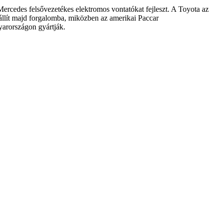
rcedes felsővezetékes elektromos vontatókat fejleszt. A Toyota az
állít majd forgalomba, miközben az amerikai Paccar
yarországon gyártják.