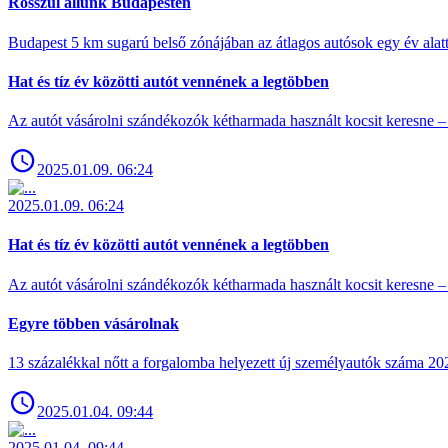
Rosszul állunk Budapesten
Budapest 5 km sugarú belső zónájában az átlagos autósok egy év alat
Hat és tíz év közötti autót vennének a legtöbben
Az autót vásárolni szándékozók kétharmada használt kocsit keresne – 
2025.01.09. 06:24
2025.01.09. 06:24
Hat és tíz év közötti autót vennének a legtöbben
Az autót vásárolni szándékozók kétharmada használt kocsit keresne – 
Egyre többen vásárolnak
13 százalékkal nőtt a forgalomba helyezett új személyautók száma 
2025.01.04. 09:44
2025.01.04. 09:44