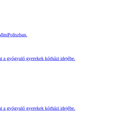
MiniPoliszban.
ni a gyógyuló gyerekek kórházi idejébe.
ni a gyógyuló gyerekek kórházi idejébe.