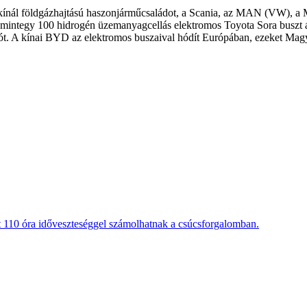
ínál földgázhajtású haszonjárműcsaládot, a Scania, az MAN (VW), a Me
e mintegy 100 hidrogén üzemanyagcellás elektromos Toyota Sora buszt 
tót. A kínai BYD az elektromos buszaival hódít Európában, ezeket Mag
t 110 óra időveszteséggel számolhatnak a csúcsforgalomban.