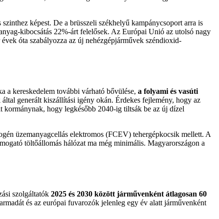
szinthez képest. De a brüsszeli székhelyű kampánycsoport arra is
sanyag-kibocsátás 22%-árt felelősek. Az Európai Unió az utolsó nagy
r évek óta szabályozza az új nehézgépjárművek széndioxid-
ka a kereskedelem további várható bővülése,
a folyami és vasúti
k
által generált kiszállítási igény okán. Érdekes fejlemény, hogy az
it kormánynak, hogy legkésőbb 2040-ig tiltsák be az új dízel
rogén üzemanyagcellás elektromos (FCEV) tehergépkocsik mellett. A
t támogató töltőállomás hálózat ma még minimális. Magyarországon a
ási szolgáltatók
2025 és 2030 között járművenként átlagosan 60
rmadát és az európai fuvarozók jelenleg egy év alatt járművenként