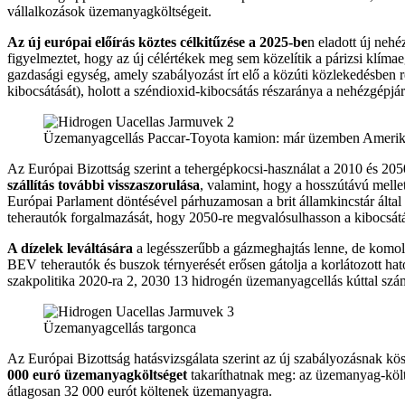
vállalkozások üzemanyagköltségeit.
Az új európai előírás köztes célkitűzése a 2025-be
n eladott új neh
figyelmeztet, hogy az új célértékek meg sem közelítik a párizsi klím
gazdasági egység, amely szabályozást írt elő a közúti közlekedésben
kibocsátását), holott a széndioxid-kibocsátás részaránya a nehézgépj
Üzemanyagcellás Paccar-Toyota kamion: már üzemben Ameri
Az Európai Bizottság szerint a tehergépkocsi-használat a 2010 és 20
szállítás további visszaszorulása
, valamint, hogy a hosszútávú mellet
Európai Parlament döntésével párhuzamosan a brit államkincstár által 
teherautók forgalmazását, hogy 2050-re megvalósulhasson a kibocsát
A dízelek leváltására
a legésszerűbb a gázmeghajtás lenne, de komo
BEV teherautók és buszok térnyerését erősen gátolja a korlátozott ha
szakpolitika 2020-ra 2, 2030 13 hidrogén üzemanyagcellás kúttal szá
Üzemanyagcellás targonca
Az Európai Bizottság hatásvizsgálata szerint az új szabályozásnak kös
000 euró üzemanyagköltséget
takaríthatnak meg: az üzemanyag-költs
átlagosan 32 000 eurót költenek üzemanyagra.