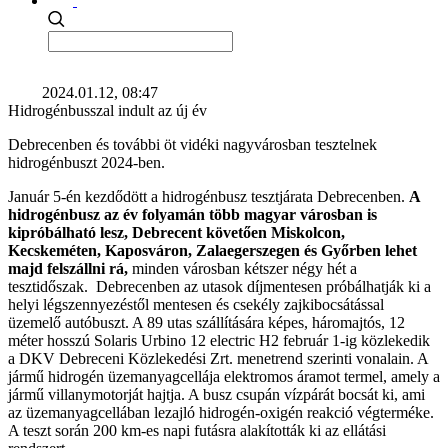
2024.01.12, 08:47
Hidrogénbusszal indult az új év
Debrecenben és további öt vidéki nagyvárosban tesztelnek
hidrogénbuszt 2024-ben.
Január 5-én kezdődött a hidrogénbusz tesztjárata Debrecenben.
A
hidrogénbusz az év folyamán több magyar városban is
kipróbálható lesz, Debrecent követően Miskolcon,
Kecskeméten, Kaposváron, Zalaegerszegen és Győrben lehet
majd felszállni rá,
minden városban kétszer négy hét a
tesztidőszak. Debrecenben az utasok díjmentesen próbálhatják ki a
helyi légszennyezéstől mentesen és csekély zajkibocsátással
üzemelő autóbuszt. A 89 utas szállítására képes, háromajtós, 12
méter hosszú Solaris Urbino 12 electric H2 február 1-ig közlekedik
a DKV Debreceni Közlekedési Zrt. menetrend szerinti vonalain. A
jármű hidrogén üzemanyagcellája elektromos áramot termel, amely a
jármű villanymotorját hajtja. A busz csupán vízpárát bocsát ki, ami
az üzemanyagcellában lezajló hidrogén-oxigén reakció végterméke.
A teszt során 200 km-es napi futásra alakították ki az ellátási