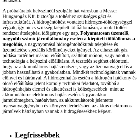
rendszert.
A próbajáratok helyszínéül szolgáló hat városban a Messer
Hungarogáz Kft. biztosítja a töltéshez szükséges gázt és
infrastruktúrát. A hidrogéntöltést vontatott hidrogén-töltőegységgel
végzik, így nincs szükség kiépített töltőállomásra, a mobil töltési
rendszer áttelepítési időigénye egy nap.
Folyamatosan üzemelő,
nagyobb számú járműállomány esetén a kiépített töltőállomás a
megoldás,
a nagynyomású hidrogéntöltőkutak telepítése és
üzemeltetése speciális körülményeket igényel. Az elhasznált gáz
pótlása történhet máshol előállított, szállított módon, vagy adott a
technológia a helyszíni előállításra. A tesztelés segíthet eldönteni,
hogy az akkumulátoros hajtásrendszer, vagy az üzemanyagcellás a
jobban használható a gyakorlatban. Mindkét technológiának vannak
előnyei és hátrányai. A hidrogénhajtás esetén a hidrogén hatékony és
olcsó előállítása jelent komoly technikai feladatot, továbbá a
hidrogénhajtás elemei és alkatrészei is költségesebbek, mint az
akkumulátoros elektromos hajtás esetén. Ugyanakkor
járműtömegben, hatótávban, az akkumulátorok jelentette
nyersanyagigényben és környezetterhelésben az akkus elektromos
járművek hátrányban vannak a hidrogénesekhez képest.
Legfrissebbek