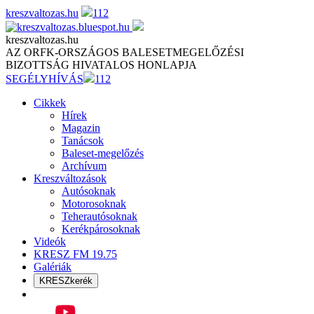
Skip
kreszvaltozas.hu
112
to
content
kreszvaltozas.hu
AZ ORFK-ORSZÁGOS BALESETMEGELŐZÉSI
BIZOTTSÁG HIVATALOS HONLAPJA
SEGÉLYHÍVÁS
112
Cikkek
Hírek
Magazin
Tanácsok
Baleset-megelőzés
Archívum
Kreszváltozások
Autósoknak
Motorosoknak
Teherautósoknak
Kerékpárosoknak
Videók
KRESZ FM 19.75
Galériák
KRESZkerék