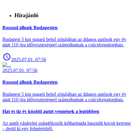
Hírajánló
Rosszul állunk Budapesten
Budapest 5 km sugarú belső zónájában az átlagos autósok egy év
alatt 110 óra időveszteséggel számolhatnak a csúcsforgalomban.
2025.07.01. 07:56
2025.07.01. 07:56
Rosszul állunk Budapesten
Budapest 5 km sugarú belső zónájában az átlagos autósok egy év
alatt 110 óra időveszteséggel számolhatnak a csúcsforgalomban.
Hat és tíz év közötti autót vennének a legtöbben
Az autót vásárolni szándékozók kétharmada használt kocsit keresne
– derül ki egy felmérésből.