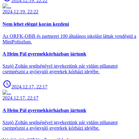
2024.12.19. 22:22
2024.12.19. 22:22
Nem lehet eléggé korán kezdeni
Az ORFK-OBB és partnerei 100 általános iskolást láttak vendégül a
MiniPoliszban.
A Heim Pál gyermekkórházban jártunk
Szujó Zoltán segítségével igyekeztünk pár vidám pillanatot
csempészni a gyógyuló gyerekek kórházi idejébe.
2024.12.17. 22:17
2024.12.17. 22:17
A Heim Pál gyermekkórházban jártunk
Szujó Zoltán segítségével igyekeztünk pár vidám pillanatot
csempészni a gyógyuló gyerekek kórházi idejébe.