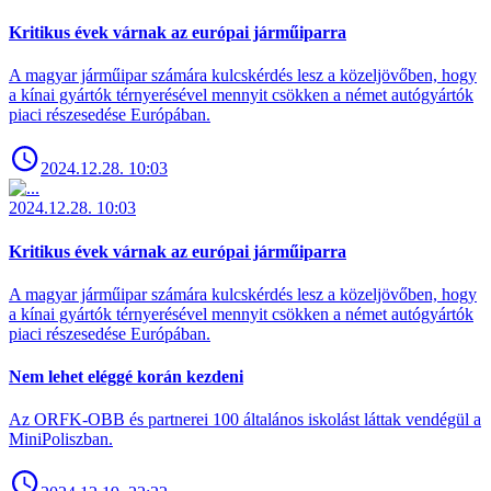
Kritikus évek várnak az európai járműiparra
A magyar járműipar számára kulcskérdés lesz a közeljövőben, hogy
a kínai gyártók térnyerésével mennyit csökken a német autógyártók
piaci részesedése Európában.
2024.12.28. 10:03
2024.12.28. 10:03
Kritikus évek várnak az európai járműiparra
A magyar járműipar számára kulcskérdés lesz a közeljövőben, hogy
a kínai gyártók térnyerésével mennyit csökken a német autógyártók
piaci részesedése Európában.
Nem lehet eléggé korán kezdeni
Az ORFK-OBB és partnerei 100 általános iskolást láttak vendégül a
MiniPoliszban.