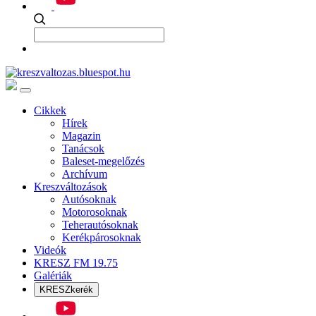
Cikkek
Hírek
Magazin
Tanácsok
Baleset-megelőzés
Archívum
Kreszváltozások
Autósoknak
Motorosoknak
Teherautósoknak
Kerékpárosoknak
Videók
KRESZ FM 19.75
Galériák
KRESZkerék