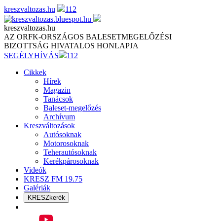
Skip
kreszvaltozas.hu
112
to
content
kreszvaltozas.hu
AZ ORFK-ORSZÁGOS BALESETMEGELŐZÉSI
BIZOTTSÁG HIVATALOS HONLAPJA
SEGÉLYHÍVÁS
112
Cikkek
Hírek
Magazin
Tanácsok
Baleset-megelőzés
Archívum
Kreszváltozások
Autósoknak
Motorosoknak
Teherautósoknak
Kerékpárosoknak
Videók
KRESZ FM 19.75
Galériák
KRESZkerék