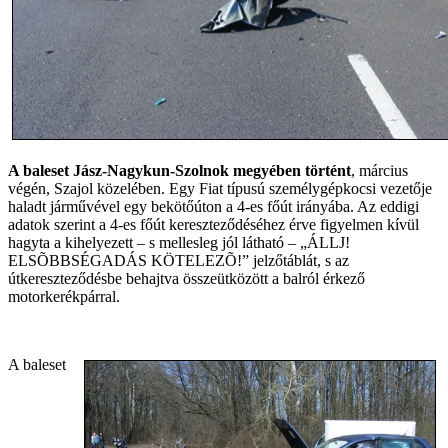
A baleset Jász-Nagykun-Szolnok megyében történt
, március
végén, Szajol közelében. Egy Fiat típusú személygépkocsi vezetője
haladt járművével egy bekötőúton a 4-es főút irányába. Az eddigi
adatok szerint a 4-es főút kereszteződéséhez érve figyelmen kívül
hagyta a kihelyezett – s mellesleg jól látható – „ÁLLJ!
ELSÕBBSÉGADÁS KÖTELEZÕ!” jelzőtáblát, s az
útkereszteződésbe behajtva összeütközött a balról érkező
motorkerékpárral.
A baleset