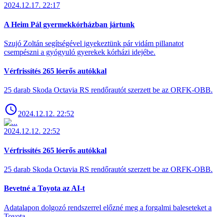
2024.12.17. 22:17
A Heim Pál gyermekkórházban jártunk
Szujó Zoltán segítségével igyekeztünk pár vidám pillanatot
csempészni a gyógyuló gyerekek kórházi idejébe.
Vérfrissítés 265 lóerős autókkal
25 darab Skoda Octavia RS rendőrautót szerzett be az ORFK-OBB.
2024.12.12. 22:52
2024.12.12. 22:52
Vérfrissítés 265 lóerős autókkal
25 darab Skoda Octavia RS rendőrautót szerzett be az ORFK-OBB.
Bevetné a Toyota az AI-t
Adatalapon dolgozó rendszerrel előzné meg a forgalmi baleseteket a
Toyota.