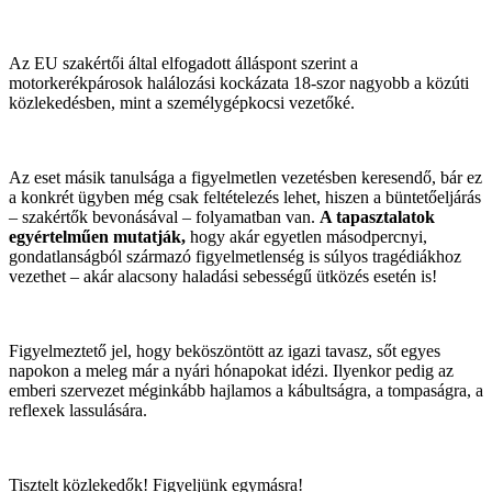
Az EU szakértői által elfogadott álláspont szerint a
motorkerékpárosok halálozási kockázata 18-szor nagyobb a közúti
közlekedésben, mint a személygépkocsi vezetőké.
Az eset másik tanulsága a figyelmetlen vezetésben keresendő, bár ez
a konkrét ügyben még csak feltételezés lehet, hiszen a büntetőeljárás
– szakértők bevonásával – folyamatban van.
A tapasztalatok
egyértelműen mutatják,
hogy akár egyetlen másodpercnyi,
gondatlanságból származó figyelmetlenség is súlyos tragédiákhoz
vezethet – akár alacsony haladási sebességű ütközés esetén is!
Figyelmeztető jel, hogy beköszöntött az igazi tavasz, sőt egyes
napokon a meleg már a nyári hónapokat idézi. Ilyenkor pedig az
emberi szervezet méginkább hajlamos a kábultságra, a tompaságra, a
reflexek lassulására.
Tisztelt közlekedők! Figyeljünk egymásra!