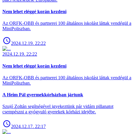
Nem lehet eléggé korán kezdeni
Az ORFK-OBB és partnerei 100 általános iskolást láttak vendégül a
MiniPoliszban.
2024.12.19. 22:22
2024.12.19. 22:22
Nem lehet eléggé korán kezdeni
Az ORFK-OBB és partnerei 100 általános iskolást láttak vendégül a
MiniPoliszban.
A Heim Pál gyermekkórházban jártunk
Szujó Zoltán segítségével igyekeztünk pár vidám pillanatot
csempészni a gyógyuló gyerekek kórházi idejébe.
2024.12.17. 22:17