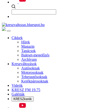
Cikkek
Hírek
Magazin
Tanácsok
Baleset-megelőzés
Archívum
Kreszváltozások
Autósoknak
Motorosoknak
Teherautósoknak
Kerékpárosoknak
Videók
KRESZ FM 19.75
Galériák
KRESZkerék