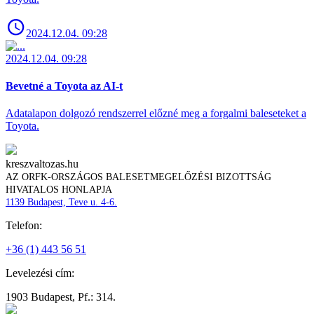
2024.12.04. 09:28
2024.12.04. 09:28
Bevetné a Toyota az AI-t
Adatalapon dolgozó rendszerrel előzné meg a forgalmi baleseteket a
Toyota.
kreszvaltozas.hu
AZ ORFK-ORSZÁGOS BALESETMEGELŐZÉSI BIZOTTSÁG
HIVATALOS HONLAPJA
1139 Budapest, Teve u. 4-6.
Telefon:
+36 (1) 443 56 51
Levelezési cím:
1903 Budapest, Pf.: 314.