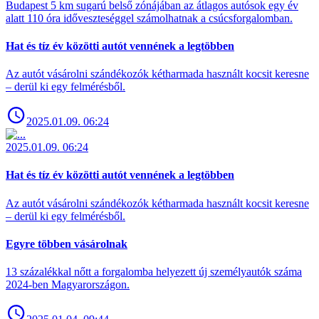
Budapest 5 km sugarú belső zónájában az átlagos autósok egy év
alatt 110 óra időveszteséggel számolhatnak a csúcsforgalomban.
Hat és tíz év közötti autót vennének a legtöbben
Az autót vásárolni szándékozók kétharmada használt kocsit keresne
– derül ki egy felmérésből.
2025.01.09. 06:24
2025.01.09. 06:24
Hat és tíz év közötti autót vennének a legtöbben
Az autót vásárolni szándékozók kétharmada használt kocsit keresne
– derül ki egy felmérésből.
Egyre többen vásárolnak
13 százalékkal nőtt a forgalomba helyezett új személyautók száma
2024-ben Magyarországon.