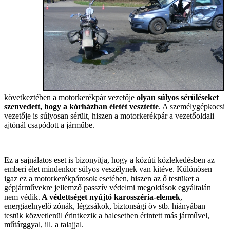
következtében a motorkerékpár vezetője
olyan súlyos sérüléseket
szenvedett, hogy a kórházban életét vesztette
. A személygépkocsi
vezetője is súlyosan sérült, hiszen a motorkerékpár a vezetőoldali
ajtónál csapódott a járműbe.
Ez a sajnálatos eset is bizonyítja, hogy a közúti közlekedésben az
emberi élet mindenkor súlyos veszélynek van kitéve. Különösen
igaz ez a motorkerékpárosok esetében, hiszen az ő testüket a
gépjárművekre jellemző passzív védelmi megoldások egyáltalán
nem védik.
A védettséget nyújtó karosszéria-elemek
,
energiaelnyelő zónák, légzsákok, biztonsági öv stb. hiányában
testük közvetlenül érintkezik a balesetben érintett más járművel,
műtárggyal, ill. a talajjal.