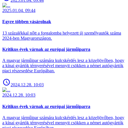
2025.01.04. 09:44
2025.01.04. 09:44
Egyre többen vásárolnak
13 százalékkal nőtt a forgalomba helyezett új személyautók száma
2024-ben Magyarországon.
Kritikus évek várnak az európai járműiparra
A magyar járműipar számára kulcskérdés lesz a közeljövőben, hogy
a kínai gyártók térnyerésével mennyit csökken a német autógyártók
piaci részesedése Európában.
2024.12.28. 10:03
2024.12.28. 10:03
Kritikus évek várnak az európai járműiparra
A magyar járműipar számára kulcskérdés lesz a közeljövőben, hogy
a kínai gyártók térnyerésével mennyit csökken a német autógyártók
piaci részesedése Európában.