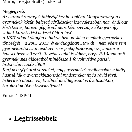
Mirror, Telegraph stb.) tudósított.
Megjegyzés:
Az európai országok többségéhez hasonlóan Magyarországon a
gyermekek közúti baleseti sérüléseiket leggyakrabban nem önállóan
közlekedve, hanem gépjármű utasaként szerzik, s többnyire így
válnak közlekedési baleset áldozatává.
A KSH adatai alapján a balesetben utasként meghalt gyermekek
többségét – a 2005-2013. évek átlagában 58%-át – nem védte sem
gyermekbiztonsági rendszer, sem pedig biztonsági öv, amikor a
baleset bekövetkezett. Beszédes adat továbbá, hogy 2013-ban az 5
gyermek utas áldozatból mindössze 1 fő volt védve passzív
biztonsági eszköz által!
Kérjük a gépkocsi vezetőket, hogy gyermekek szállításakor mindig
használják a gyermekbiztonsági rendszereket (még rövid távú,
belterületi utakon is), továbbá az átlagosnál is óvatosabban,
körültekintőbben közlekedjenek!
Forrás: TISPOL
Legfrissebbek