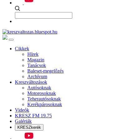
Cikkek
Hírek
Magazin
Tanácsok
Baleset-megelőzés
Archívum
Kreszváltozások
Autósoknak
Motorosoknak
Teherautósoknak
Kerékpárosoknak
Videók
KRESZ FM 19.75
Galériák
KRESZkerék