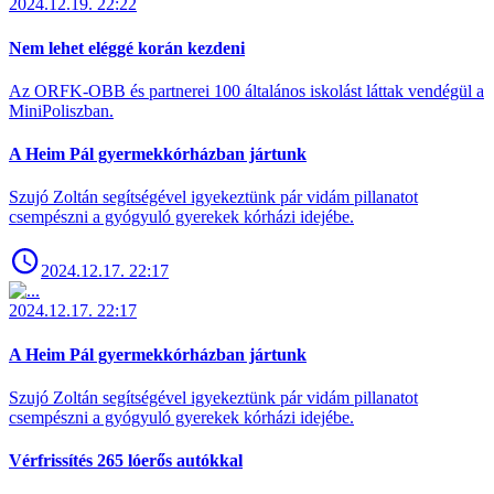
2024.12.19. 22:22
Nem lehet eléggé korán kezdeni
Az ORFK-OBB és partnerei 100 általános iskolást láttak vendégül a
MiniPoliszban.
A Heim Pál gyermekkórházban jártunk
Szujó Zoltán segítségével igyekeztünk pár vidám pillanatot
csempészni a gyógyuló gyerekek kórházi idejébe.
2024.12.17. 22:17
2024.12.17. 22:17
A Heim Pál gyermekkórházban jártunk
Szujó Zoltán segítségével igyekeztünk pár vidám pillanatot
csempészni a gyógyuló gyerekek kórházi idejébe.
Vérfrissítés 265 lóerős autókkal