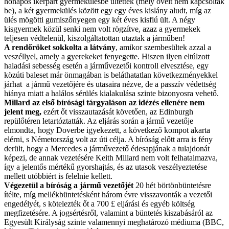
hónapos ikerpárt gyermekülésbe ültettek (mely öveit nem kapcsolták
be), a két gyermekülés között egy egy éves kislány aludt, míg az
ülés mögötti gumiszőnyegen egy két éves kisfiú ült. A négy
kisgyermek közül senki nem volt rögzítve, azaz a gyermekek
teljesen védtelenül, kiszolgáltatottan utaztak a járműben!
A rendőröket sokkolta a látvány
, amikor szembesültek azzal a
veszéllyel, amely a gyerekeket fenyegette. Hiszen ilyen eltúlzott
haladási sebesség esetén a járművezetői kontroll elvesztése, egy
közúti baleset már önmagában is beláthatatlan következményekkel
járhat a jármű vezetőjére és utasaira nézve, de a passzív védettség
hiánya miatt a halálos sérülés kialakulása szinte bizonyosra vehető.
Millard az első bírósági tárgyaláson az idézés ellenére nem
jelent meg,
ezért őt visszautazását követően, az Edinburgh
repülőtéren letartóztatták. Az eljárás során a jármű vezetője
elmondta, hogy Doverbe igyekezett, a következő kompot akarta
elérni, s Németország volt az úti célja. A bíróság előtt arra is fény
derült, hogy a Mercedes a járművezető édesapjának a tulajdonát
képezi, de annak vezetésére Keith Millard nem volt felhatalmazva,
így a jelentős mértékű gyorshajtás, és az utasok veszélyeztetése
mellett utóbbiért is felelnie kellett.
Végezetül a bíróság a jármű vezetőjét
20 hét börtönbüntetésre
ítélte, míg mellékbüntetésként három évre visszavonták a vezetői
engedélyét, s kötelezték őt a 700 £ eljárási és egyéb költség
megfizetésére. A jogsértésről, valamint a büntetés kiszabásáról az
Egyesült Királyság szinte valamennyi meghatározó médiuma (BBC,