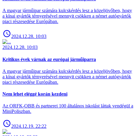
A magyar járműipar számára kulcskérdés lesz a közeljövőben, hogy
a kínai gyártók térnyerésével mennyit csökken a német autógyártók
piaci részesedése Európában.
2024.12.28. 10:03
2024.12.28. 10:03
Kritikus évek várnak az európai járműiparra
A magyar járműipar számára kulcskérdés lesz a közeljövőben, hogy
a kínai gyártók térnyerésével mennyit csökken a német autógyártók
piaci részesedése Európában.
Nem lehet eléggé korán kezdeni
Az ORFK-OBB és partnerei 100 általános iskolást láttak vendégül a
MiniPoliszban.
2024.12.19. 22:22