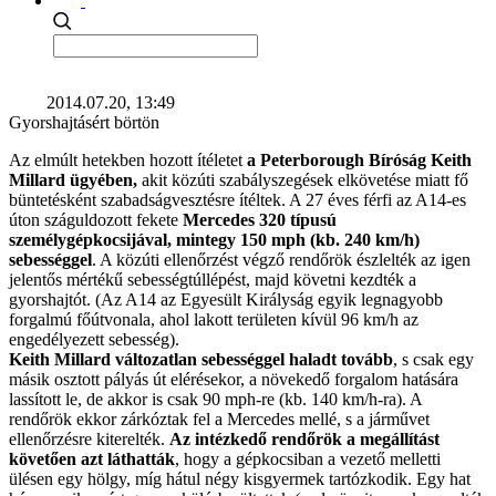
2014.07.20, 13:49
Gyorshajtásért börtön
Az elmúlt hetekben hozott ítéletet
a Peterborough Bíróság Keith
Millard ügyében,
akit közúti szabályszegések elkövetése miatt fő
büntetésként szabadságvesztésre ítéltek. A 27 éves férfi az A14-es
úton száguldozott fekete
Mercedes 320 típusú
személygépkocsijával, mintegy 150 mph (kb. 240 km/h)
sebességgel
. A közúti ellenőrzést végző rendőrök észlelték az igen
jelentős mértékű sebességtúllépést, majd követni kezdték a
gyorshajtót. (Az A14 az Egyesült Királyság egyik legnagyobb
forgalmú főútvonala, ahol lakott területen kívül 96 km/h az
engedélyezett sebesség).
Keith Millard változatlan sebességgel haladt tovább
, s csak egy
másik osztott pályás út elérésekor, a növekedő forgalom hatására
lassított le, de akkor is csak 90 mph-re (kb. 140 km/h-ra). A
rendőrök ekkor zárkóztak fel a Mercedes mellé, s a járművet
ellenőrzésre kiterelték.
Az intézkedő rendőrök a megállítást
követően azt láthatták
, hogy a gépkocsiban a vezető melletti
ülésen egy hölgy, míg hátul négy kisgyermek tartózkodik. Egy hat