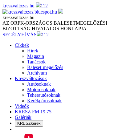
Skip
kreszvaltozas.hu
112
to
content
kreszvaltozas.hu
AZ ORFK-ORSZÁGOS BALESETMEGELŐZÉSI
BIZOTTSÁG HIVATALOS HONLAPJA
SEGÉLYHÍVÁS
112
Cikkek
Hírek
Magazin
Tanácsok
Baleset-megelőzés
Archívum
Kreszváltozások
Autósoknak
Motorosoknak
Teherautósoknak
Kerékpárosoknak
Videók
KRESZ FM 19.75
Galériák
KRESZkerék