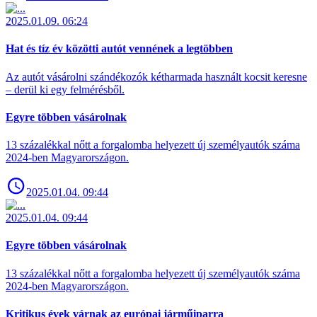
2025.01.09. 06:24
Hat és tíz év közötti autót vennének a legtöbben
Az autót vásárolni szándékozók kétharmada használt kocsit keresne
– derül ki egy felmérésből.
Egyre többen vásárolnak
13 százalékkal nőtt a forgalomba helyezett új személyautók száma
2024-ben Magyarországon.
2025.01.04. 09:44
2025.01.04. 09:44
Egyre többen vásárolnak
13 százalékkal nőtt a forgalomba helyezett új személyautók száma
2024-ben Magyarországon.
Kritikus évek várnak az európai járműiparra