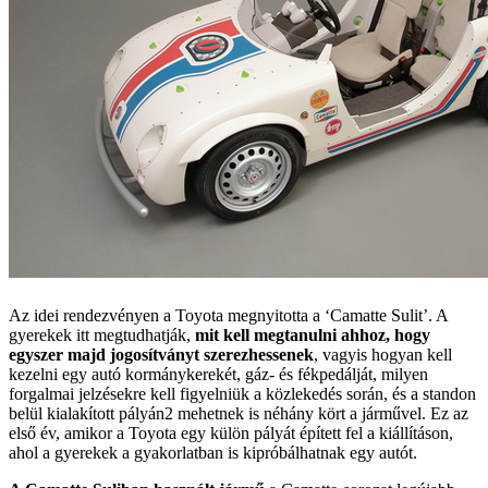
Az idei rendezvényen a Toyota megnyitotta a ‘Camatte Sulit’. A
gyerekek itt megtudhatják,
mit kell megtanulni ahhoz, hogy
egyszer majd jogosítványt szerezhessenek
, vagyis hogyan kell
kezelni egy autó kormánykerekét, gáz- és fékpedálját, milyen
forgalmai jelzésekre kell figyelniük a közlekedés során, és a standon
belül kialakított pályán2 mehetnek is néhány kört a járművel. Ez az
első év, amikor a Toyota egy külön pályát épített fel a kiállításon,
ahol a gyerekek a gyakorlatban is kipróbálhatnak egy autót.