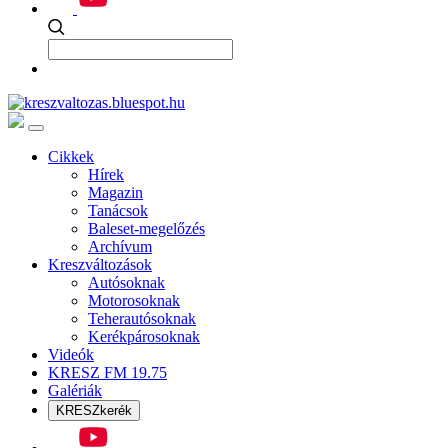
Cikkek
Hírek
Magazin
Tanácsok
Baleset-megelőzés
Archívum
Kreszváltozások
Autósoknak
Motorosoknak
Teherautósoknak
Kerékpárosoknak
Videók
KRESZ FM 19.75
Galériák
KRESZkerék