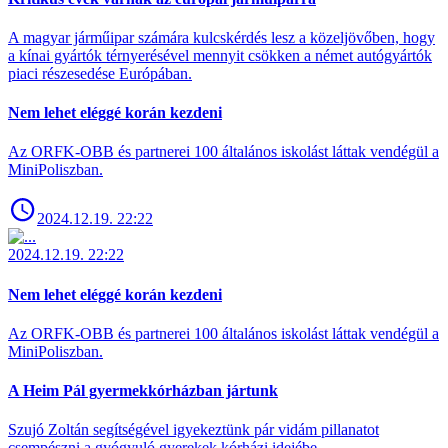
A magyar járműipar számára kulcskérdés lesz a közeljövőben, hogy
a kínai gyártók térnyerésével mennyit csökken a német autógyártók
piaci részesedése Európában.
Nem lehet eléggé korán kezdeni
Az ORFK-OBB és partnerei 100 általános iskolást láttak vendégül a
MiniPoliszban.
2024.12.19. 22:22
2024.12.19. 22:22
Nem lehet eléggé korán kezdeni
Az ORFK-OBB és partnerei 100 általános iskolást láttak vendégül a
MiniPoliszban.
A Heim Pál gyermekkórházban jártunk
Szujó Zoltán segítségével igyekeztünk pár vidám pillanatot
csempészni a gyógyuló gyerekek kórházi idejébe.