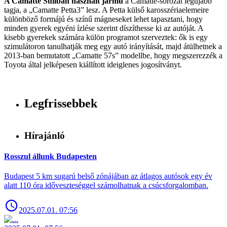
A Camatte Suliban használt jármű
a Camatte-sorozat legújabb
tagja, a „Camatte Petta3” lesz. A Petta külső karosszériaelemeire
különböző formájú és színű mágneseket lehet tapasztani, hogy
minden gyerek egyéni ízlése szerint díszíthesse ki az autóját. A
kisebb gyerekek számára külön programot szerveztek: ők is egy
szimulátoron tanulhatják meg egy autó irányítását, majd átülhetnek a
2013-ban bemutatott „Camatte 57s” modellbe, hogy megszerezzék a
Toyota által jelképesen kiállított ideiglenes jogosítványt.
Legfrissebbek
Hírajánló
Rosszul állunk Budapesten
Budapest 5 km sugarú belső zónájában az átlagos autósok egy év
alatt 110 óra időveszteséggel számolhatnak a csúcsforgalomban.
2025.07.01. 07:56