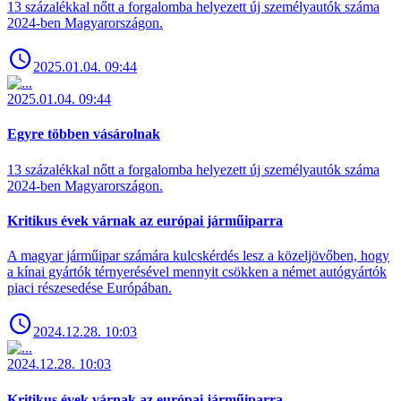
13 százalékkal nőtt a forgalomba helyezett új személyautók száma
2024-ben Magyarországon.
2025.01.04. 09:44
2025.01.04. 09:44
Egyre többen vásárolnak
13 százalékkal nőtt a forgalomba helyezett új személyautók száma
2024-ben Magyarországon.
Kritikus évek várnak az európai járműiparra
A magyar járműipar számára kulcskérdés lesz a közeljövőben, hogy
a kínai gyártók térnyerésével mennyit csökken a német autógyártók
piaci részesedése Európában.
2024.12.28. 10:03
2024.12.28. 10:03
Kritikus évek várnak az európai járműiparra