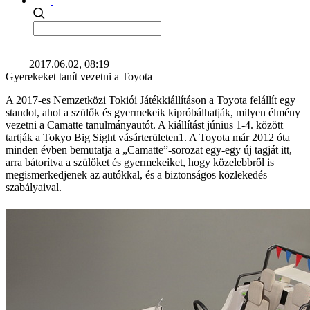
2017.06.02, 08:19
Gyerekeket tanít vezetni a Toyota
A 2017-es Nemzetközi Tokiói Játékkiállításon a Toyota felállít egy
standot, ahol a szülők és gyermekeik kipróbálhatják, milyen élmény
vezetni a Camatte tanulmányautót. A kiállítást június 1-4. között
tartják a Tokyo Big Sight vásárterületen1. A Toyota már 2012 óta
minden évben bemutatja a „Camatte”-sorozat egy-egy új tagját itt,
arra bátorítva a szülőket és gyermekeiket, hogy közelebbről is
megismerkedjenek az autókkal, és a biztonságos közlekedés
szabályaival.