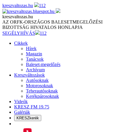
Skip
kreszvaltozas.hu
112
to
content
kreszvaltozas.hu
AZ ORFK-ORSZÁGOS BALESETMEGELŐZÉSI
BIZOTTSÁG HIVATALOS HONLAPJA
SEGÉLYHÍVÁS
112
Cikkek
Hírek
Magazin
Tanácsok
Baleset-megelőzés
Archívum
Kreszváltozások
Autósoknak
Motorosoknak
Teherautósoknak
Kerékpárosoknak
Videók
KRESZ FM 19.75
Galériák
KRESZkerék