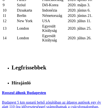
9
Szöul
Dél-Korea
2020. május 3.
10
Dzsakarta
Indonézia
2020. június 6.
11
Berlin
Németország
2020. június 21.
12
New York
USA
2020. július 11.
Egyesült
13
London
2020. július 25.
Királyság
Egyesült
14
London
2020. július 26.
Királyság
Legfrissebbek
Hírajánló
Rosszul állunk Budapesten
Budapest 5 km sugarú belső zónájában az átlagos autósok egy év
alatt 110 óra időveszteséggel számolhatnak a csúcsforgalomban.