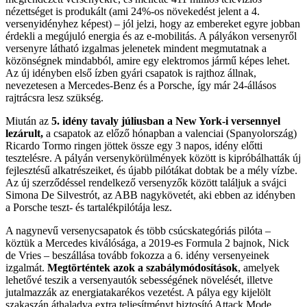
nézettséget is produkált (ami 24%-os növekedést jelent a 4.
versenyidényhez képest) – jól jelzi, hogy az embereket egyre jobban
érdekli a megújuló energia és az e-mobilitás. A pályákon versenyről
versenyre látható izgalmas jelenetek mindent megmutatnak a
közönségnek mindabból, amire egy elektromos jármű képes lehet.
Az új idényben első ízben gyári csapatok is rajthoz állnak,
nevezetesen a Mercedes-Benz és a Porsche, így már 24-állásos
rajtrácsra lesz szükség.
Miután az
5. idény tavaly júliusban a New York-i versennyel
lezárult,
a csapatok az előző hónapban a valenciai (Spanyolország)
Ricardo Tormo ringen jöttek össze egy 3 napos, idény előtti
tesztelésre. A pályán versenykörülmények között is kipróbálhatták új
fejlesztésű alkatrészeiket, és újabb pilótákat dobtak be a mély vízbe.
Az új szerződéssel rendelkező versenyzők között találjuk a svájci
Simona De Silvestrót, az ABB nagykövetét, aki ebben az idényben
a Porsche teszt- és tartalékpilótája lesz.
A nagynevű versenycsapatok és több csúcskategóriás pilóta –
köztük a Mercedes kiválósága, a 2019-es Formula 2 bajnok, Nick
de Vries – beszállása tovább fokozza a 6. idény versenyeinek
izgalmát.
Megtörténtek azok a szabálymódosítások
, amelyek
lehetővé teszik a versenyautók sebességének növelését, illetve
jutalmazzák az energiatakarékos vezetést. A pálya egy kijelölt
szakaszán áthaladva extra teljesítményt biztosító Attack Mode