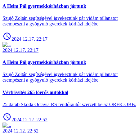
A Heim Pál gyermekkórházban jártunk
Szujó Zoltán segítségével igyekeztünk pár vidám pillanatot
csempészni a gyógyuló gyerekek kórházi idejébe.
2024.12.17. 22:17
2024.12.17. 22:17
A Heim Pál gyermekkórházban jártunk
Szujó Zoltán segítségével igyekeztünk pár vidám pillanatot
csempészni a gyógyuló gyerekek kórházi idejébe.
Vérfrissítés 265 lóerős autókkal
25 darab Skoda Octavia RS rendőrautót szerzett be az ORFK-OBB.
2024.12.12. 22:52
2024.12.12. 22:52