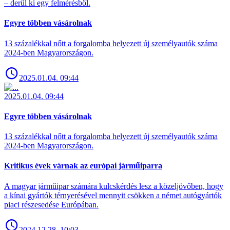
– derül ki egy felmérésből.
Egyre többen vásárolnak
13 százalékkal nőtt a forgalomba helyezett új személyautók száma
2024-ben Magyarországon.
2025.01.04. 09:44
2025.01.04. 09:44
Egyre többen vásárolnak
13 százalékkal nőtt a forgalomba helyezett új személyautók száma
2024-ben Magyarországon.
Kritikus évek várnak az európai járműiparra
A magyar járműipar számára kulcskérdés lesz a közeljövőben, hogy
a kínai gyártók térnyerésével mennyit csökken a német autógyártók
piaci részesedése Európában.
2024.12.28. 10:03