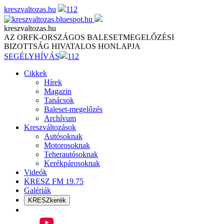
Skip
kreszvaltozas.hu
112
to
content
kreszvaltozas.hu
AZ ORFK-ORSZÁGOS BALESETMEGELŐZÉSI
BIZOTTSÁG HIVATALOS HONLAPJA
SEGÉLYHÍVÁS
112
Cikkek
Hírek
Magazin
Tanácsok
Baleset-megelőzés
Archívum
Kreszváltozások
Autósoknak
Motorosoknak
Teherautósoknak
Kerékpárosoknak
Videók
KRESZ FM 19.75
Galériák
KRESZkerék