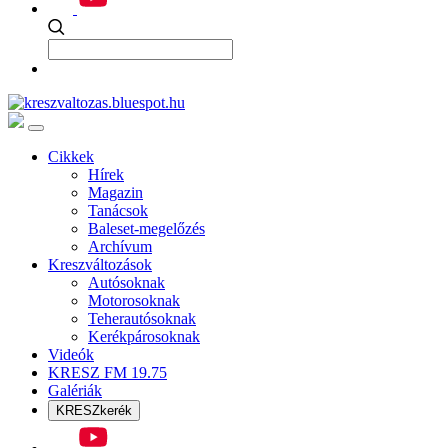
Cikkek
Hírek
Magazin
Tanácsok
Baleset-megelőzés
Archívum
Kreszváltozások
Autósoknak
Motorosoknak
Teherautósoknak
Kerékpárosoknak
Videók
KRESZ FM 19.75
Galériák
KRESZkerék