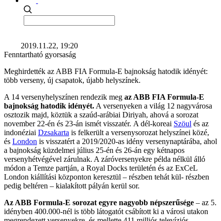
2019.11.22, 19:20
Fenntartható gyorsaság
Meghirdették az ABB FIA Formula-E bajnokság hatodik idényét:
több verseny, új csapatok, újabb helyszínek.
A 14 versenyhelyszínen rendezik meg
az ABB FIA Formula-E
bajnokság hatodik idényét.
A versenyeken a világ 12 nagyvárosa
osztozik majd, köztük a szaúd-arábiai Diriyah, ahová a sorozat
november 22-én és 23-án ismét visszatér. A dél-koreai
Szöul
és az
indonéziai
Dzsakarta
is felkerült a versenysorozat helyszínei közé,
és
London
is visszatért a 2019/2020-as idény versenynaptárába, ahol
a bajnokság küzdelmei július 25-én és 26-án egy kétnapos
versenyhétvégével zárulnak. A záróversenyekre példa nélkül álló
módon a Temze partján, a Royal Docks területén és az ExCeL
London kiállítási központon keresztül – részben tehát kül- részben
pedig beltéren – kialakított pályán kerül sor.
Az ABB Formula-E sorozat egyre nagyobb népszerűsége
– az 5.
idényben 400.000-nél is több látogatót csábított ki a városi utakon
megrendezett versenyekre, és mellette 411 milliós televíziós