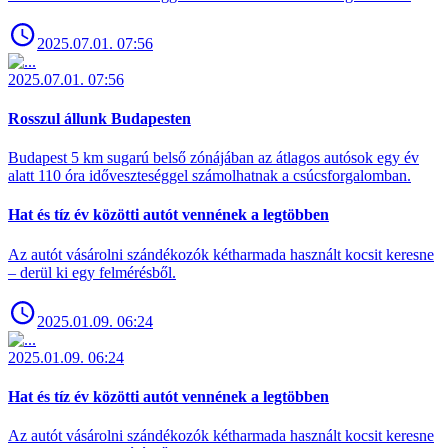
2025.07.01. 07:56
2025.07.01. 07:56
Rosszul állunk Budapesten
Budapest 5 km sugarú belső zónájában az átlagos autósok egy év
alatt 110 óra időveszteséggel számolhatnak a csúcsforgalomban.
Hat és tíz év közötti autót vennének a legtöbben
Az autót vásárolni szándékozók kétharmada használt kocsit keresne
– derül ki egy felmérésből.
2025.01.09. 06:24
2025.01.09. 06:24
Hat és tíz év közötti autót vennének a legtöbben
Az autót vásárolni szándékozók kétharmada használt kocsit keresne