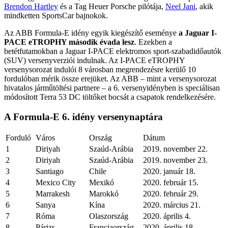
Brendon Hartley
és a Tag Heuer Porsche pilótája,
Neel Jani
, akik
mindketten SportsCar bajnokok.
Az ABB Formula-E idény egyik kiegészítő eseménye
a Jaguar I-
PACE eTROPHY második évada lesz
. Ezekben a
betétfutamokban a Jaguar I-PACE elektromos sport-szabadidőautók
(SUV) versenyverziói indulnak. Az I-PACE eTROPHY
versenysorozat indulói 8 városban megrendezésre kerülő 10
fordulóban mérik össze erejüket. Az ABB – mint a versenysorozat
hivatalos járműtöltési partnere – a 6. versenyidényben is speciálisan
módosított Terra 53 DC töltőket bocsát a csapatok rendelkezésére.
A Formula-E 6. idény versenynaptára
Forduló
Város
Ország
Dátum
1
Diriyah
Szaúd-Arábia
2019. november 22.
2
Diriyah
Szaúd-Arábia
2019. november 23.
3
Santiago
Chile
2020. január 18.
4
Mexico City
Mexikó
2020. február 15.
5
Marrakesh
Marokkó
2020. február 29.
6
Sanya
Kína
2020. március 21.
7
Róma
Olaszország
2020. április 4.
8
Párizs
Franciaország
2020. április 18.