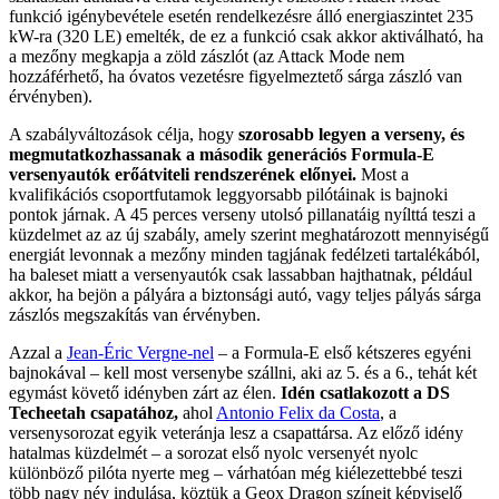
funkció igénybevétele esetén rendelkezésre álló energiaszintet 235
kW-ra (320 LE) emelték, de ez a funkció csak akkor aktiválható, ha
a mezőny megkapja a zöld zászlót (az Attack Mode nem
hozzáférhető, ha óvatos vezetésre figyelmeztető sárga zászló van
érvényben).
A szabályváltozások célja, hogy
szorosabb legyen a verseny, és
megmutatkozhassanak a második generációs Formula-E
versenyautók erőátviteli rendszerének előnyei.
Most a
kvalifikációs csoportfutamok leggyorsabb pilótáinak is bajnoki
pontok járnak. A 45 perces verseny utolsó pillanatáig nyílttá teszi a
küzdelmet az az új szabály, amely szerint meghatározott mennyiségű
energiát levonnak a mezőny minden tagjának fedélzeti tartalékából,
ha baleset miatt a versenyautók csak lassabban hajthatnak, például
akkor, ha bejön a pályára a biztonsági autó, vagy teljes pályás sárga
zászlós megszakítás van érvényben.
Azzal a
Jean-Éric Vergne-nel
– a Formula-E első kétszeres egyéni
bajnokával – kell most versenybe szállni, aki az 5. és a 6., tehát két
egymást követő idényben zárt az élen.
Idén csatlakozott a DS
Techeetah csapatához,
ahol
Antonio Felix da Costa
, a
versenysorozat egyik veteránja lesz a csapattársa. Az előző idény
hatalmas küzdelmét – a sorozat első nyolc versenyét nyolc
különböző pilóta nyerte meg – várhatóan még kiélezettebbé teszi
több nagy név indulása, köztük a Geox Dragon színeit képviselő