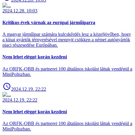
2024.12.28. 10:03
Kritikus évek várnak az európai járműiparra
A magyar járműipar számára kulcskérdés lesz a közeljövőben, hogy
a kínai gyártók térnyerésével mennyit csökken a német autógyártók
piaci részesedése Európában.
Nem lehet eléggé korán kezdeni
Az ORFK-OBB és partnerei 100 általános iskolást láttak vendégül a
MiniPoliszban.
2024.12.19. 22:22
2024.12.19. 22:22
Nem lehet eléggé korán kezdeni
Az ORFK-OBB és partnerei 100 általános iskolást láttak vendégül a
MiniPoliszban.