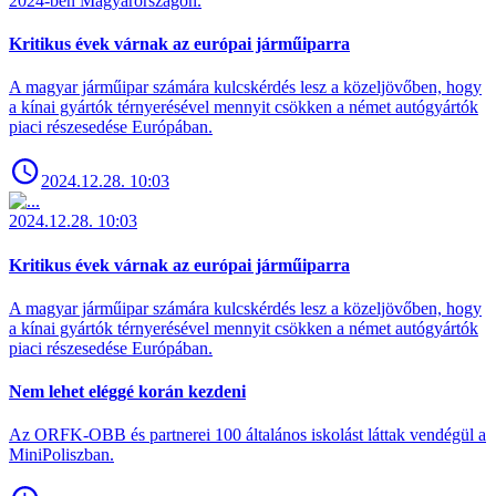
2024-ben Magyarországon.
Kritikus évek várnak az európai járműiparra
A magyar járműipar számára kulcskérdés lesz a közeljövőben, hogy
a kínai gyártók térnyerésével mennyit csökken a német autógyártók
piaci részesedése Európában.
2024.12.28. 10:03
2024.12.28. 10:03
Kritikus évek várnak az európai járműiparra
A magyar járműipar számára kulcskérdés lesz a közeljövőben, hogy
a kínai gyártók térnyerésével mennyit csökken a német autógyártók
piaci részesedése Európában.
Nem lehet eléggé korán kezdeni
Az ORFK-OBB és partnerei 100 általános iskolást láttak vendégül a
MiniPoliszban.