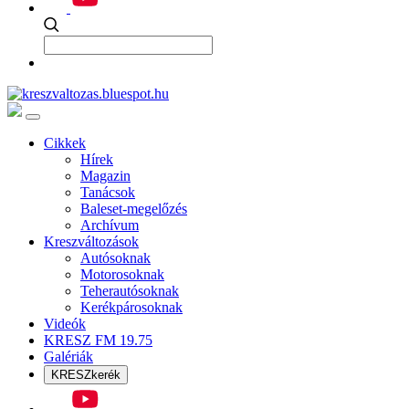
Cikkek
Hírek
Magazin
Tanácsok
Baleset-megelőzés
Archívum
Kreszváltozások
Autósoknak
Motorosoknak
Teherautósoknak
Kerékpárosoknak
Videók
KRESZ FM 19.75
Galériák
KRESZkerék