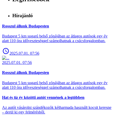
Hírajánló
Rosszul állunk Budapesten
Budapest 5 km sugarú belső zónájában az átlagos autósok egy év
alatt 110 óra időveszteséggel számolhatnak a csúcsforgalomban.
2025.07.01. 07:56
2025.07.01. 07:56
Rosszul állunk Budapesten
Budapest 5 km sugarú belső zónájában az átlagos autósok egy év
alatt 110 óra időveszteséggel számolhatnak a csúcsforgalomban.
Hat és tíz év közötti autót vennének a legtöbben
Az autót vásárolni szándékozók kétharmada használt kocsit keresne
– derül ki egy felmérésből.