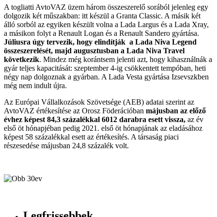
A togliatti AvtoVAZ üzem három összeszerelő sorából jelenleg egy
dolgozik két műszakban: itt készül a Granta Classic. A másik két
álló sorból az egyiken készült volna a Lada Largus és a Lada Xray,
a másikon folyt a Renault Logan és a Renault Sandero gyártása.
Júliusra úgy tervezik, hogy elindítják a Lada Niva Legend
összeszerelését, majd augusztusban a Lada Niva Travel
következik
. Mindez még korántsem jelenti azt, hogy kihasználnák a
gyár teljes kapacitását: szeptember 4-ig csökkentett tempóban, heti
négy nap dolgoznak a gyárban. A Lada Vesta gyártása Izsevszkben
még nem indult újra.
Az Európai Vállalkozások Szövetsége (AEB) adatai szerint az
AvtoVAZ értékesítése az Orosz Föderációban
májusban az előző
évhez képest 84,3 százalékkal 6012 darabra esett vissza,
az év
első öt hónapjéban pedig 2021. első öt hónapjának az eladásához
képest 58 százalékkal esett az értékesítés. A társaság piaci
részesedése májusban 24,8 százalék volt.
Legfrissebbek