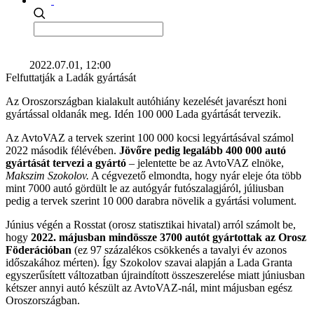
2022.07.01, 12:00
Felfuttatják a Ladák gyártását
Az Oroszországban kialakult autóhiány kezelését javarészt honi
gyártással oldanák meg. Idén 100 000 Lada gyártását tervezik.
Az AvtoVAZ a tervek szerint 100 000 kocsi legyártásával számol
2022 második félévében.
Jövőre pedig legalább 400 000 autó
gyártását tervezi a gyártó
– jelentette be az AvtoVAZ elnöke,
Makszim Szokolov.
A cégvezető elmondta, hogy nyár eleje óta több
mint 7000 autó gördült le az autógyár futószalagjáról, júliusban
pedig a tervek szerint 10 000 darabra növelik a gyártási volument.
Június végén a Rosstat (orosz statisztikai hivatal) arról számolt be,
hogy
2022. májusban mindössze 3700 autót gyártottak az Orosz
Föderációban
(ez 97 százalékos csökkenés a tavalyi év azonos
időszakához mérten). Így Szokolov szavai alapján a Lada Granta
egyszerűsített változatban újraindított összeszerelése miatt júniusban
kétszer annyi autó készült az AvtoVAZ-nál, mint májusban egész
Oroszországban.