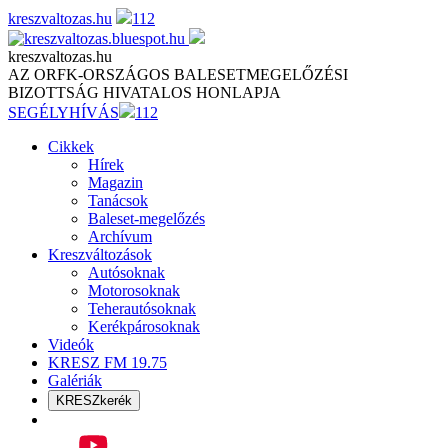
Skip
kreszvaltozas.hu
112
to
content
kreszvaltozas.hu
AZ ORFK-ORSZÁGOS BALESETMEGELŐZÉSI
BIZOTTSÁG HIVATALOS HONLAPJA
SEGÉLYHÍVÁS
112
Cikkek
Hírek
Magazin
Tanácsok
Baleset-megelőzés
Archívum
Kreszváltozások
Autósoknak
Motorosoknak
Teherautósoknak
Kerékpárosoknak
Videók
KRESZ FM 19.75
Galériák
KRESZkerék