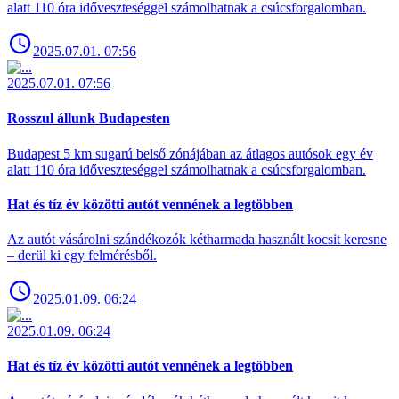
alatt 110 óra időveszteséggel számolhatnak a csúcsforgalomban.
2025.07.01. 07:56
2025.07.01. 07:56
Rosszul állunk Budapesten
Budapest 5 km sugarú belső zónájában az átlagos autósok egy év
alatt 110 óra időveszteséggel számolhatnak a csúcsforgalomban.
Hat és tíz év közötti autót vennének a legtöbben
Az autót vásárolni szándékozók kétharmada használt kocsit keresne
– derül ki egy felmérésből.
2025.01.09. 06:24
2025.01.09. 06:24
Hat és tíz év közötti autót vennének a legtöbben