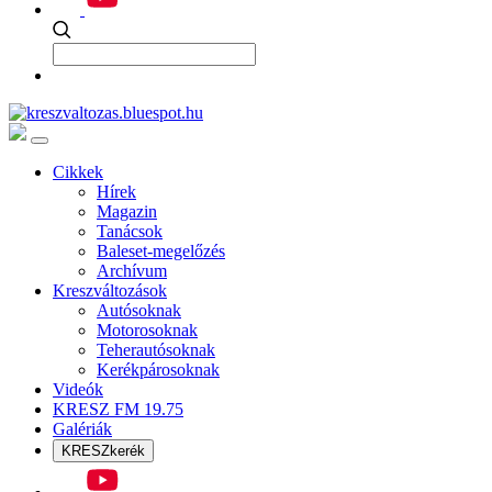
Cikkek
Hírek
Magazin
Tanácsok
Baleset-megelőzés
Archívum
Kreszváltozások
Autósoknak
Motorosoknak
Teherautósoknak
Kerékpárosoknak
Videók
KRESZ FM 19.75
Galériák
KRESZkerék