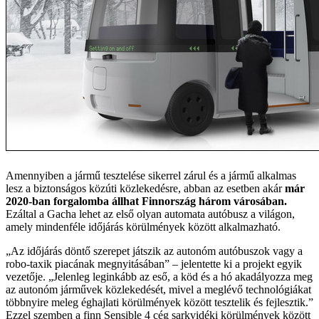
Amennyiben a jármű tesztelése sikerrel zárul és a jármű alkalmas
lesz a biztonságos közúti közlekedésre, abban az esetben akár
már
2020-ban forgalomba állhat Finnország három városában.
Ezáltal a Gacha lehet az első olyan automata autóbusz a világon,
amely mindenféle időjárás körülmények között alkalmazható.
„Az időjárás döntő szerepet játszik az autonóm autóbuszok vagy a
robo-taxik piacának megnyitásában” – jelentette ki a projekt egyik
vezetője. „Jelenleg leginkább az eső, a köd és a hó akadályozza meg
az autonóm járművek közlekedését, mivel a meglévő technológiákat
többnyire meleg éghajlati körülmények között tesztelik és fejlesztik.”
Ezzel szemben a finn Sensible 4 cég sarkvidéki körülmények között