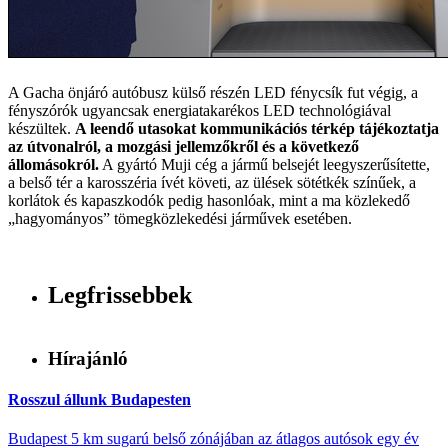
A Gacha önjáró autóbusz külső részén LED fénycsík fut végig, a
fényszórók ugyancsak energiatakarékos LED technológiával
készültek.
A leendő utasokat kommunikációs térkép tájékoztatja
az útvonalról, a mozgási jellemzőkről és a következő
állomásokról.
A gyártó Muji cég a jármű belsejét leegyszerűsítette,
a belső tér a karosszéria ívét követi, az ülések sötétkék színűek, a
korlátok és kapaszkodók pedig hasonlóak, mint a ma közlekedő
„hagyományos” tömegközlekedési járművek esetében.
Legfrissebbek
Hírajánló
Rosszul állunk Budapesten
Budapest 5 km sugarú belső zónájában az átlagos autósok egy év