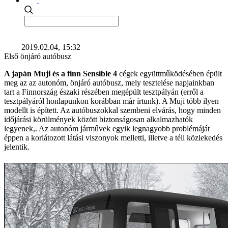
2019.02.04, 15:32
Első önjáró autóbusz
A japán Muji és a finn Sensible 4
cégek együttműködésében épült
meg az az autonóm, önjáró autóbusz, mely tesztelése napjainkban
tart a Finnország északi részében megépült tesztpályán (erről a
tesztpályáról honlapunkon korábban már írtunk). A Muji több ilyen
modellt is épített. Az autóbuszokkal szembeni elvárás, hogy minden
időjárási körülmények között biztonságosan alkalmazhatók
legyenek,. Az autonóm járművek egyik legnagyobb problémáját
éppen a korlátozott látási viszonyok melletti, illetve a téli közlekedés
jelentik.