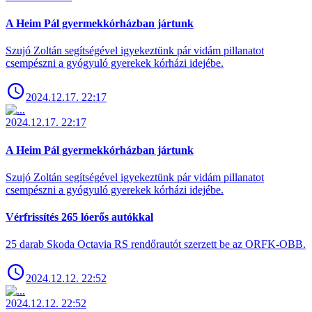
A Heim Pál gyermekkórházban jártunk
Szujó Zoltán segítségével igyekeztünk pár vidám pillanatot
csempészni a gyógyuló gyerekek kórházi idejébe.
2024.12.17. 22:17
2024.12.17. 22:17
A Heim Pál gyermekkórházban jártunk
Szujó Zoltán segítségével igyekeztünk pár vidám pillanatot
csempészni a gyógyuló gyerekek kórházi idejébe.
Vérfrissítés 265 lóerős autókkal
25 darab Skoda Octavia RS rendőrautót szerzett be az ORFK-OBB.
2024.12.12. 22:52
2024.12.12. 22:52