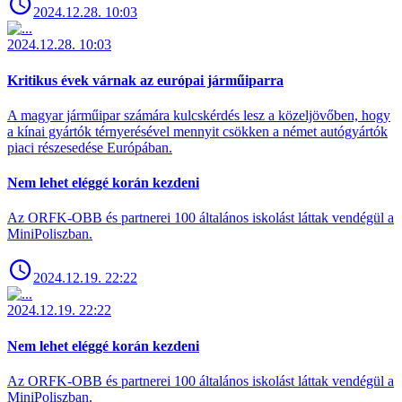
2024.12.28. 10:03
2024.12.28. 10:03
Kritikus évek várnak az európai járműiparra
A magyar járműipar számára kulcskérdés lesz a közeljövőben, hogy
a kínai gyártók térnyerésével mennyit csökken a német autógyártók
piaci részesedése Európában.
Nem lehet eléggé korán kezdeni
Az ORFK-OBB és partnerei 100 általános iskolást láttak vendégül a
MiniPoliszban.
2024.12.19. 22:22
2024.12.19. 22:22
Nem lehet eléggé korán kezdeni
Az ORFK-OBB és partnerei 100 általános iskolást láttak vendégül a
MiniPoliszban.