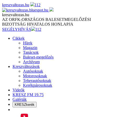
Skip
kreszvaltozas.hu
112
to
content
kreszvaltozas.hu
AZ ORFK-ORSZÁGOS BALESETMEGELŐZÉSI
BIZOTTSÁG HIVATALOS HONLAPJA
SEGÉLYHÍVÁS
112
Cikkek
Hírek
Magazin
Tanácsok
Baleset-megelőzés
Archívum
Kreszváltozások
Autósoknak
Motorosoknak
Teherautósoknak
Kerékpárosoknak
Videók
KRESZ FM 19.75
Galériák
KRESZkerék