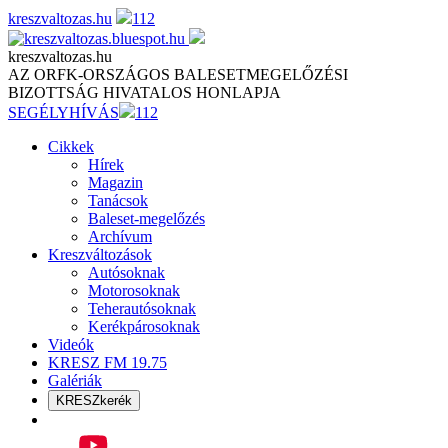
Skip
kreszvaltozas.hu
112
to
content
kreszvaltozas.hu
AZ ORFK-ORSZÁGOS BALESETMEGELŐZÉSI
BIZOTTSÁG HIVATALOS HONLAPJA
SEGÉLYHÍVÁS
112
Cikkek
Hírek
Magazin
Tanácsok
Baleset-megelőzés
Archívum
Kreszváltozások
Autósoknak
Motorosoknak
Teherautósoknak
Kerékpárosoknak
Videók
KRESZ FM 19.75
Galériák
KRESZkerék