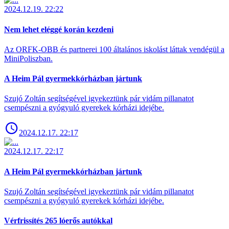
2024.12.19. 22:22
Nem lehet eléggé korán kezdeni
Az ORFK-OBB és partnerei 100 általános iskolást láttak vendégül a
MiniPoliszban.
A Heim Pál gyermekkórházban jártunk
Szujó Zoltán segítségével igyekeztünk pár vidám pillanatot
csempészni a gyógyuló gyerekek kórházi idejébe.
2024.12.17. 22:17
2024.12.17. 22:17
A Heim Pál gyermekkórházban jártunk
Szujó Zoltán segítségével igyekeztünk pár vidám pillanatot
csempészni a gyógyuló gyerekek kórházi idejébe.
Vérfrissítés 265 lóerős autókkal