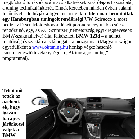
megbízható forrásból származó alkatrészek kizárólagos használatát,
a tuning technikai hátterét. Ennek keretében minden évben valami
feltűnővel is felhívják a figyelmet magukra.
Idén már bemutattak
egy Hamburgban tuningolt rendőrségi VW Scirocco-t
, most
pedig az Essen Motorshow-n lépett porondra egy újabb csúcs-
rendőrautó, egy, az AC Schnitzer (németország egyik legnevesebb
BMW-szakműhelye) által felkészített
BMW 123d
– a német
rendőrség és szaktárca is támogatja a mozgalmat (Magyarországon
egyedüliként a
www.oktuning.hu
honlap végez hasonló
ismeretterjesztő tevékenységet a „Biztonságos tuning”
programmal).
Tehát mit
tettek az
aacheni-
ek, hogy
igazán
harapós
járőrkocsi
váljék a
BMW