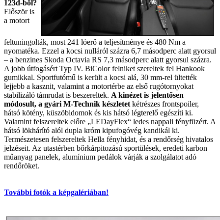
123d-ből?
Először is
a motort
feltuningolták, most 241 lóerő a teljesítménye és 480 Nm a
nyomatéka. Ezzel a kocsi nulláról százra 6,7 másodperc alatt gyorsul
– a benzines Skoda Octavia RS 7,3 másodperc alatt gyorsul százra.
A jobb útfogásért Typ IV. BiColor felniket szereltek fel Hankook
gumikkal. Sportfutómű is került a kocsi alá, 30 mm-rel ültették
lejjebb a kasznit, valamint a motortérbe az első rugótornyokat
stabilizáló támrudat is beszereltek.
A kinézet is jelentősen
módosult, a gyári M-Technik készletet
kétrészes frontspoiler,
hátsó kötény, küszöbidomok és kis hátsó légterelő egészíti ki.
Valamint felszereltek előre „LEDayFlex“ ledes nappali fényfüzért. A
hátsó lökhárító alól dupla króm kipufogóvég kandikál ki.
Természetesen felszereltek Hella fényhidat, és a rendőrség hivatalos
jelzéseit. Az utastérben bőrkárpitozású sportülések, eredeti karbon
műanyag panelek, alumínium pedálok várják a szolgálatot adó
rendőröket.
További fotók a képgalériában!