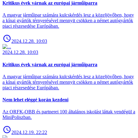
Kritikus évek várnak az európai járműiparra
A magyar járműipar számára kulcskérdés lesz a közeljövőben, hogy
a kínai gyártók térnyerésével mennyit csökken a német autógyártók
piaci részesedése Európában.
2024.12.28. 10:03
2024.12.28. 10:03
Kritikus évek várnak az európai járműiparra
A magyar járműipar számára kulcskérdés lesz a közeljövőben, hogy
a kínai gyártók térnyerésével mennyit csökken a német autógyártók
piaci részesedése Európában.
Nem lehet eléggé korán kezdeni
Az ORFK-OBB és partnerei 100 általános iskolást láttak vendégül a
MiniPoliszban.
2024.12.19. 22:22