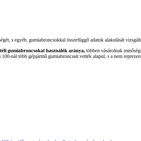
tségét, s egyéb, gumiabroncsokkal összefüggő adatok alakulását vizsgá
a téli gumiabroncsokat használók aránya,
többen vásárolnak minőségi 
 100-nál több gépjármű gumiabroncsait vették alapul, s a nem reprezenta