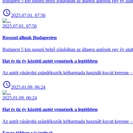
Budapest 5 km sugarú belső zónájában az átlagos autósok egy év alat
2025.07.01. 07:56
2025.07.01. 07:56
Rosszul állunk Budapesten
Budapest 5 km sugarú belső zónájában az átlagos autósok egy év alat
Hat és tíz év közötti autót vennének a legtöbben
Az autót vásárolni szándékozók kétharmada használt kocsit keresne – 
2025.01.09. 06:24
2025.01.09. 06:24
Hat és tíz év közötti autót vennének a legtöbben
Az autót vásárolni szándékozók kétharmada használt kocsit keresne – 
Egyre többen vásárolnak