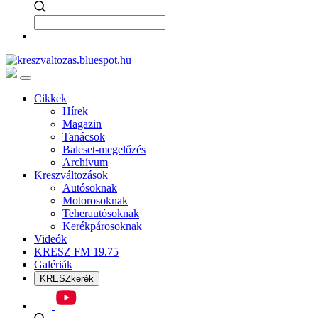
Cikkek
Hírek
Magazin
Tanácsok
Baleset-megelőzés
Archívum
Kreszváltozások
Autósoknak
Motorosoknak
Teherautósoknak
Kerékpárosoknak
Videók
KRESZ FM 19.75
Galériák
KRESZkerék