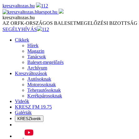
Skip
kreszvaltozas.hu
112
to
content
kreszvaltozas.hu
AZ ORFK-ORSZÁGOS BALESETMEGELŐZÉSI BIZOTTSÁG
SEGÉLYHÍVÁS
112
Cikkek
Hírek
Magazin
Tanácsok
Baleset-megelőzés
Archívum
Kreszváltozások
Autósoknak
Motorosoknak
Teherautósoknak
Kerékpárosoknak
Videók
KRESZ FM 19.75
Galériák
KRESZkerék