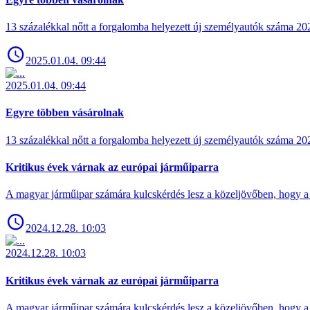
13 százalékkal nőtt a forgalomba helyezett új személyautók száma 
2025.01.04. 09:44
2025.01.04. 09:44
Egyre többen vásárolnak
13 százalékkal nőtt a forgalomba helyezett új személyautók száma 
Kritikus évek várnak az európai járműiparra
A magyar járműipar számára kulcskérdés lesz a közeljövőben, hogy a 
2024.12.28. 10:03
2024.12.28. 10:03
Kritikus évek várnak az európai járműiparra
A magyar járműipar számára kulcskérdés lesz a közeljövőben, hogy a 