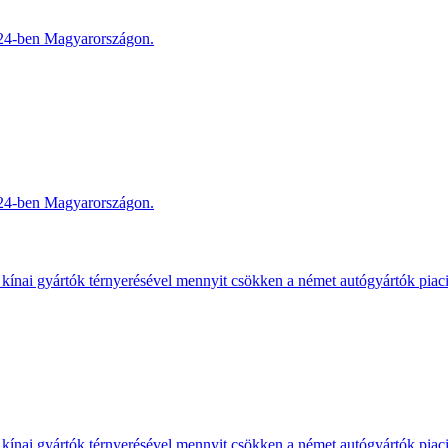
2024-ben Magyarországon.
2024-ben Magyarországon.
kínai gyártók térnyerésével mennyit csökken a német autógyártók piac
kínai gyártók térnyerésével mennyit csökken a német autógyártók piac