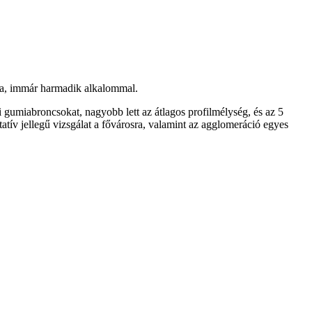
lta, immár harmadik alkalommal.
gumiabroncsokat, nagyobb lett az átlagos profilmélység, és az 5
tív jellegű vizsgálat a fővárosra, valamint az agglomeráció egyes