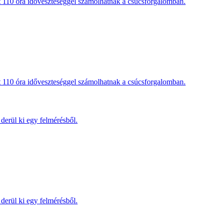
t 110 óra időveszteséggel számolhatnak a csúcsforgalomban.
t 110 óra időveszteséggel számolhatnak a csúcsforgalomban.
derül ki egy felmérésből.
derül ki egy felmérésből.