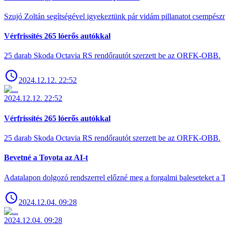
Szujó Zoltán segítségével igyekeztünk pár vidám pillanatot csempész
Vérfrissítés 265 lóerős autókkal
25 darab Skoda Octavia RS rendőrautót szerzett be az ORFK-OBB.
2024.12.12. 22:52
2024.12.12. 22:52
Vérfrissítés 265 lóerős autókkal
25 darab Skoda Octavia RS rendőrautót szerzett be az ORFK-OBB.
Bevetné a Toyota az AI-t
Adatalapon dolgozó rendszerrel előzné meg a forgalmi baleseteket a 
2024.12.04. 09:28
2024.12.04. 09:28