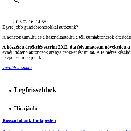
2015.02.16, 14:55
Egyre jobb gumiabroncsokkal autózunk?
A nonstopgumi,hu és a hasznaltauto.hu a téli gumiabroncsok elterjed
A közzétett értékelés szerint 2012. óta folyamatosan növekedett 
évnél idősebb abroncsok aránya csökkenést mutat. A felmérés készítői
településeire terjedt ki.
Tovább a cikkre
Legfrissebbek
Hírajánló
Rosszul állunk Budapesten