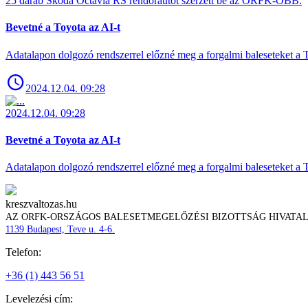
25 darab Skoda Octavia RS rendőrautót szerzett be az ORFK-OBB.
Bevetné a Toyota az AI-t
Adatalapon dolgozó rendszerrel előzné meg a forgalmi baleseteket a 
2024.12.04. 09:28
2024.12.04. 09:28
Bevetné a Toyota az AI-t
Adatalapon dolgozó rendszerrel előzné meg a forgalmi baleseteket a 
kreszvaltozas.hu
AZ ORFK-ORSZÁGOS BALESETMEGELŐZÉSI BIZOTTSÁG HIVATA
1139 Budapest, Teve u. 4-6.
Telefon:
+36 (1) 443 56 51
Levelezési cím: