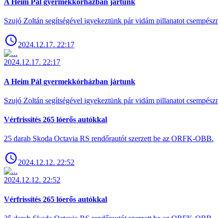
A Heim Pál gyermekkórházban jártunk
Szujó Zoltán segítségével igyekeztünk pár vidám pillanatot csempész
2024.12.17. 22:17
2024.12.17. 22:17
A Heim Pál gyermekkórházban jártunk
Szujó Zoltán segítségével igyekeztünk pár vidám pillanatot csempész
Vérfrissítés 265 lóerős autókkal
25 darab Skoda Octavia RS rendőrautót szerzett be az ORFK-OBB.
2024.12.12. 22:52
2024.12.12. 22:52
Vérfrissítés 265 lóerős autókkal