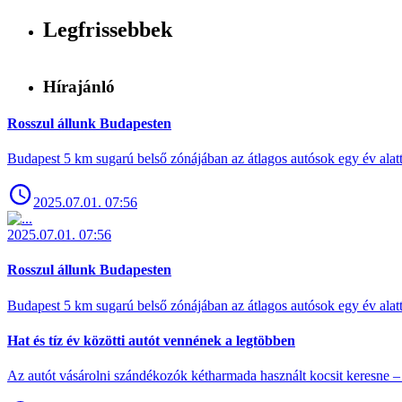
Legfrissebbek
Hírajánló
Rosszul állunk Budapesten
Budapest 5 km sugarú belső zónájában az átlagos autósok egy év alat
2025.07.01. 07:56
2025.07.01. 07:56
Rosszul állunk Budapesten
Budapest 5 km sugarú belső zónájában az átlagos autósok egy év alat
Hat és tíz év közötti autót vennének a legtöbben
Az autót vásárolni szándékozók kétharmada használt kocsit keresne – 