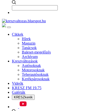
Cikkek
Hírek
Magazin
Tanácsok
Baleset-megelőzés
Archívum
Kreszváltozások
Autósoknak
Motorosoknak
Teherautósoknak
Kerékpárosoknak
Videók
KRESZ FM 19.75
Galériák
KRESZkerék