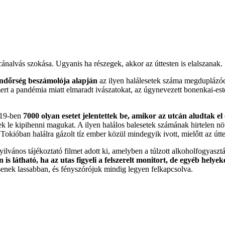
nalvás szokása. Ugyanis ha részegek, akkor az úttesten is elalszanak.
ndőrség beszámolója alapján
az ilyen halálesetek száma megduplázódo
ert a pandémia miatt elmaradt ivászatokat, az úgynevezett bonenkai-es
019-ben
7000 olyan esetet jelentettek be, amikor az utcán aludtak e
ek le kipihenni magukat. A ilyen halálos balesetek számának hirtelen nö
kióban halálra gázolt tíz ember közül mindegyik ivott, mielőtt az úttes
ános tájékoztató filmet adott ki, amelyben a túlzott alkoholfogyasztás
n is látható, ha az utas figyeli a felszerelt monitort, de egyéb helyek
senek lassabban, és fényszórójuk mindig legyen felkapcsolva.