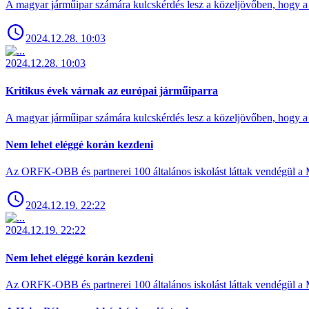
A magyar járműipar számára kulcskérdés lesz a közeljövőben, hogy a 
2024.12.28. 10:03
2024.12.28. 10:03
Kritikus évek várnak az európai járműiparra
A magyar járműipar számára kulcskérdés lesz a közeljövőben, hogy a 
Nem lehet eléggé korán kezdeni
Az ORFK-OBB és partnerei 100 általános iskolást láttak vendégül a 
2024.12.19. 22:22
2024.12.19. 22:22
Nem lehet eléggé korán kezdeni
Az ORFK-OBB és partnerei 100 általános iskolást láttak vendégül a 