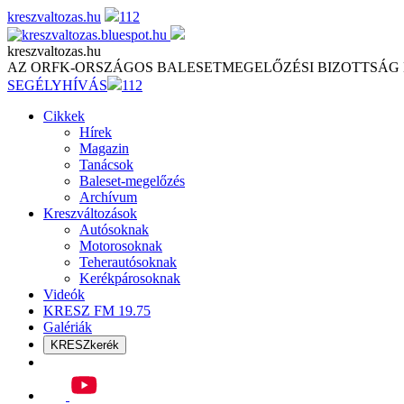
Skip
kreszvaltozas.hu
112
to
content
kreszvaltozas.hu
AZ ORFK-ORSZÁGOS BALESETMEGELŐZÉSI BIZOTTSÁG
SEGÉLYHÍVÁS
112
Cikkek
Hírek
Magazin
Tanácsok
Baleset-megelőzés
Archívum
Kreszváltozások
Autósoknak
Motorosoknak
Teherautósoknak
Kerékpárosoknak
Videók
KRESZ FM 19.75
Galériák
KRESZkerék