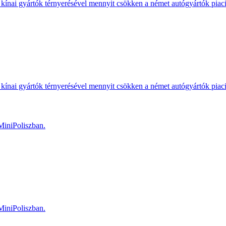
kínai gyártók térnyerésével mennyit csökken a német autógyártók piac
kínai gyártók térnyerésével mennyit csökken a német autógyártók piac
MiniPoliszban.
MiniPoliszban.