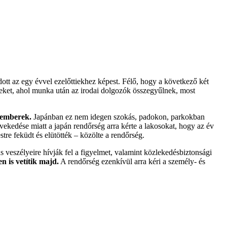
tt az egy évvel ezelőttiekhez képest. Félő, hogy a következő két
teket, ahol munka után az irodai dolgozók összegyűlnek, most
l emberek.
Japánban ez nem idegen szokás, padokon, parkokban
vekedése miatt a japán rendőrség arra kérte a lakosokat, hogy az év
tre feküdt és elütötték – közölte a rendőrség.
 veszélyeire hívják fel a figyelmet, valamint közlekedésbiztonsági
en is vetítik majd.
A rendőrség ezenkívül arra kéri a személy- és