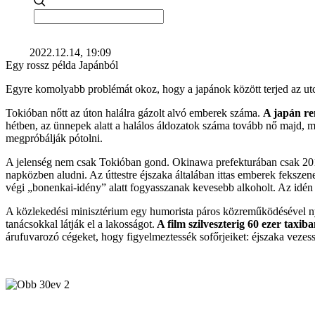
2022.12.14, 19:09
Egy rossz példa Japánból
Egyre komolyabb problémát okoz, hogy a japánok között terjed az utcá
Tokióban nőtt az úton halálra gázolt alvó emberek száma.
A japán re
hétben, az ünnepek alatt a halálos áldozatok száma tovább nő majd, m
megpróbálják pótolni.
A jelenség nem csak Tokióban gond. Okinawa prefekturában csak 2
napközben aludni. Az úttestre éjszaka általában ittas emberek fekszen
végi „bonenkai-idény” alatt fogyasszanak kevesebb alkoholt. Az idén To
A közlekedési minisztérium egy humorista páros közreműködésével nyilv
tanácsokkal látják el a lakosságot.
A film szilveszterig 60 ezer taxiba
árufuvarozó cégeket, hogy figyelmeztessék sofőrjeiket: éjszaka vezes