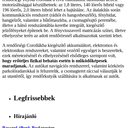
motorizáltsággal készülhetnek: az 1,8 literes, 140 lóerős hibrid vagy
196 lóerős, 2,0 literes hibrid lehet a hajtáslánc. Az átalakítás során
kommunikációs rendszert (rádiót és hangosbeszélőt), fényhidat,
hangjelzőt, valamint a hűtőmaszkba, a csomagtérajtó peremébe,
illetve a hátsó rendszámtábla-keretbe integrált, kiegészítő
jelzőfényeket építenek be. A fényvisszaverő matricázás színei, illetve
elhelyezése terén az adott rendőrörsnél alkalmazottak szerinti lehet.
A rendőrségi Corollákba kiegészítő akkumulátort, elektromos és
elektronikus rendszereket, valamint vezérlő egységet is beszereltek,
ezek méretezésénél és elhelyezésénél elsődleges szempont volt,
hogy erőteljes fizikai behatás esetén is működőképesek
maradjanak.
Az autókat navigációs rendszerrel, valamint körkörös
parkolóradarokkal is felszerelik, a csomagteret ráccsal választják le
az utastértől, így rendőrkutyák szállítására is alkalmasak az autók.
Legfrissebbek
Hírajánló
Rosszul állunk Budapesten