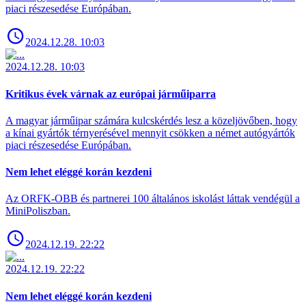
piaci részesedése Európában.
2024.12.28. 10:03
2024.12.28. 10:03
Kritikus évek várnak az európai járműiparra
A magyar járműipar számára kulcskérdés lesz a közeljövőben, hogy
a kínai gyártók térnyerésével mennyit csökken a német autógyártók
piaci részesedése Európában.
Nem lehet eléggé korán kezdeni
Az ORFK-OBB és partnerei 100 általános iskolást láttak vendégül a
MiniPoliszban.
2024.12.19. 22:22
2024.12.19. 22:22
Nem lehet eléggé korán kezdeni