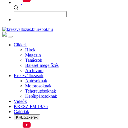
Cikkek
Hírek
Magazin
Tanácsok
Baleset-megelőzés
Archívum
Kreszváltozások
Autósoknak
Motorosoknak
Teherautósoknak
Kerékpárosoknak
Videók
KRESZ FM 19.75
Galériák
KRESZkerék