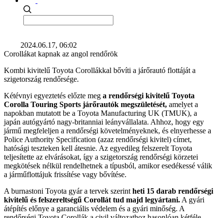
2024.06.17, 06:02
Corollákat kapnak az angol rendőrök
Kombi kivitelű Toyota Corollákkal bővíti a járőrautó flottáját a
szigetország rendőrsége.
Kétévnyi egyeztetés előzte meg
a rendőrségi kivitelű Toyota
Corolla Touring Sports járőrautók megszületését,
amelyet a
napokban mutatott be a Toyota Manufacturing UK (TMUK), a
japán autógyártó nagy-britanniai leányvállalata. Ahhoz, hogy egy
jármű megfeleljen a rendőrségi követelményeknek, és elnyerhesse a
Police Authority Specification (azaz rendőrségi kivitel) címet,
hatósági teszteken kell átesnie. Az egyedileg felszerelt Toyota
teljesítette az elvárásokat, így a szigetország rendőrségi körzetei
megkötések nélkül rendelhetnek a típusból, amikor esedékessé válik
a járműflottájuk frissítése vagy bővítése.
A burnastoni Toyota gyár a tervek szerint
heti 15 darab rendőrségi
kivitelű és felszereltségű Corollát tud majd legyártani.
A gyári
átépítés előnye a garanciális védelem és a gyári minőség. A
rendőrségi Toyota Corollák a civil változathoz hasonlóan kétféle