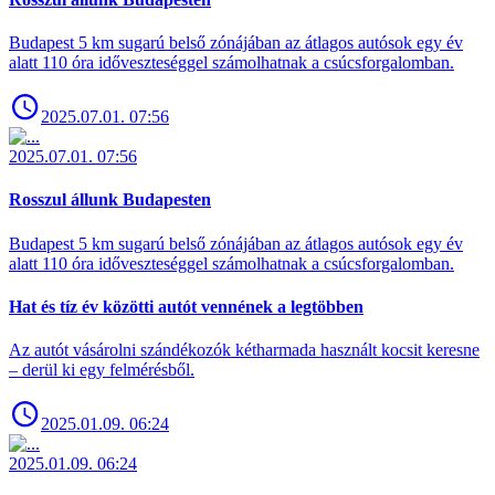
Budapest 5 km sugarú belső zónájában az átlagos autósok egy év
alatt 110 óra időveszteséggel számolhatnak a csúcsforgalomban.
2025.07.01. 07:56
2025.07.01. 07:56
Rosszul állunk Budapesten
Budapest 5 km sugarú belső zónájában az átlagos autósok egy év
alatt 110 óra időveszteséggel számolhatnak a csúcsforgalomban.
Hat és tíz év közötti autót vennének a legtöbben
Az autót vásárolni szándékozók kétharmada használt kocsit keresne
– derül ki egy felmérésből.
2025.01.09. 06:24
2025.01.09. 06:24