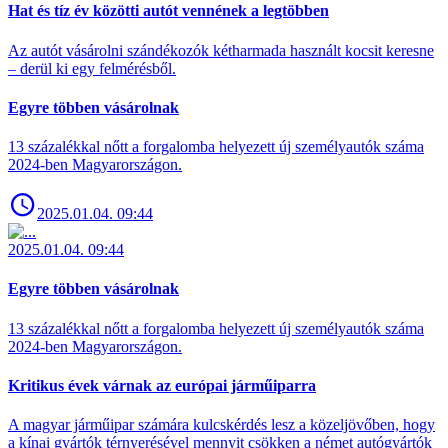
Hat és tíz év közötti autót vennének a legtöbben
Az autót vásárolni szándékozók kétharmada használt kocsit keresne
– derül ki egy felmérésből.
Egyre többen vásárolnak
13 százalékkal nőtt a forgalomba helyezett új személyautók száma
2024-ben Magyarországon.
2025.01.04. 09:44
2025.01.04. 09:44
Egyre többen vásárolnak
13 százalékkal nőtt a forgalomba helyezett új személyautók száma
2024-ben Magyarországon.
Kritikus évek várnak az európai járműiparra
A magyar járműipar számára kulcskérdés lesz a közeljövőben, hogy
a kínai gyártók térnyerésével mennyit csökken a német autógyártók