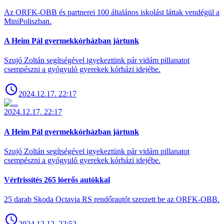
Az ORFK-OBB és partnerei 100 általános iskolást láttak vendégül a
MiniPoliszban.
A Heim Pál gyermekkórházban jártunk
Szujó Zoltán segítségével igyekeztünk pár vidám pillanatot
csempészni a gyógyuló gyerekek kórházi idejébe.
2024.12.17. 22:17
2024.12.17. 22:17
A Heim Pál gyermekkórházban jártunk
Szujó Zoltán segítségével igyekeztünk pár vidám pillanatot
csempészni a gyógyuló gyerekek kórházi idejébe.
Vérfrissítés 265 lóerős autókkal
25 darab Skoda Octavia RS rendőrautót szerzett be az ORFK-OBB.
2024.12.12. 22:52