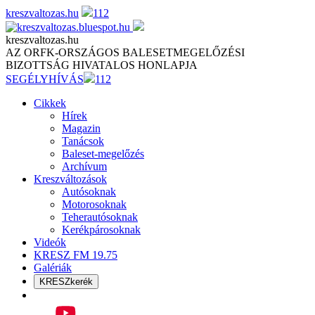
Skip
kreszvaltozas.hu
112
to
content
kreszvaltozas.hu
AZ ORFK-ORSZÁGOS BALESETMEGELŐZÉSI
BIZOTTSÁG HIVATALOS HONLAPJA
SEGÉLYHÍVÁS
112
Cikkek
Hírek
Magazin
Tanácsok
Baleset-megelőzés
Archívum
Kreszváltozások
Autósoknak
Motorosoknak
Teherautósoknak
Kerékpárosoknak
Videók
KRESZ FM 19.75
Galériák
KRESZkerék