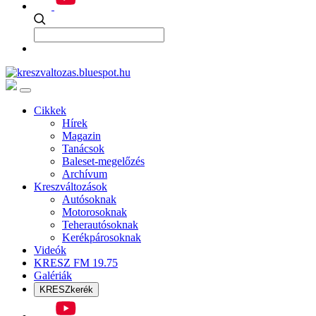
Cikkek
Hírek
Magazin
Tanácsok
Baleset-megelőzés
Archívum
Kreszváltozások
Autósoknak
Motorosoknak
Teherautósoknak
Kerékpárosoknak
Videók
KRESZ FM 19.75
Galériák
KRESZkerék