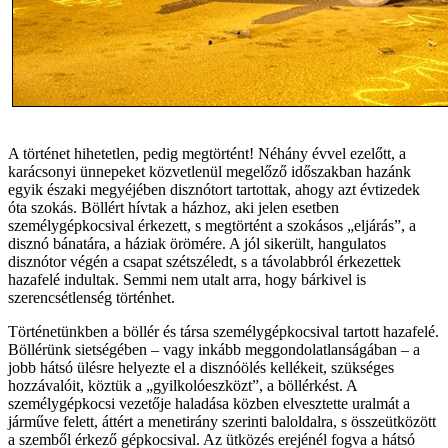
A történet hihetetlen, pedig megtörtént! Néhány évvel ezelőtt, a
karácsonyi ünnepeket közvetlenül megelőző időszakban hazánk
egyik északi megyéjében disznótort tartottak, ahogy azt évtizedek
óta szokás. Böllért hívtak a házhoz, aki jelen esetben
személygépkocsival érkezett, s megtörtént a szokásos „eljárás”, a
disznó bánatára, a háziak örömére. A jól sikerült, hangulatos
disznótor végén a csapat szétszéledt, s a távolabbról érkezettek
hazafelé indultak. Semmi nem utalt arra, hogy bárkivel is
szerencsétlenség történhet.
Történetünkben a böllér és társa személygépkocsival tartott hazafelé.
Böllérünk sietségében – vagy inkább meggondolatlanságában – a
jobb hátsó ülésre helyezte el a disznóölés kellékeit, szükséges
hozzávalóit, köztük a „gyilkolóeszközt”, a böllérkést. A
személygépkocsi vezetője haladása közben elvesztette uralmát a
járműve felett, áttért a menetirány szerinti baloldalra, s összeütközött
a szemből érkező gépkocsival. Az ütközés erejénél fogva a hátsó