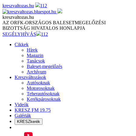
Skip
kreszvaltozas.hu
112
to
content
kreszvaltozas.hu
AZ ORFK-ORSZÁGOS BALESETMEGELŐZÉSI
BIZOTTSÁG HIVATALOS HONLAPJA
SEGÉLYHÍVÁS
112
Cikkek
Hírek
Magazin
Tanácsok
Baleset-megelőzés
Archívum
Kreszváltozások
Autósoknak
Motorosoknak
Teherautósoknak
Kerékpárosoknak
Videók
KRESZ FM 19.75
Galériák
KRESZkerék