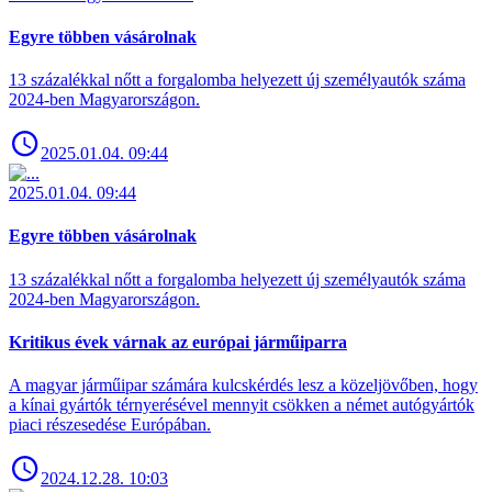
Egyre többen vásárolnak
13 százalékkal nőtt a forgalomba helyezett új személyautók száma
2024-ben Magyarországon.
2025.01.04. 09:44
2025.01.04. 09:44
Egyre többen vásárolnak
13 százalékkal nőtt a forgalomba helyezett új személyautók száma
2024-ben Magyarországon.
Kritikus évek várnak az európai járműiparra
A magyar járműipar számára kulcskérdés lesz a közeljövőben, hogy
a kínai gyártók térnyerésével mennyit csökken a német autógyártók
piaci részesedése Európában.
2024.12.28. 10:03