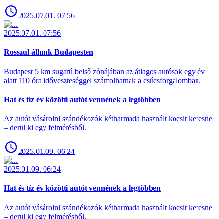
2025.07.01. 07:56
2025.07.01. 07:56
Rosszul állunk Budapesten
Budapest 5 km sugarú belső zónájában az átlagos autósok egy év
alatt 110 óra időveszteséggel számolhatnak a csúcsforgalomban.
Hat és tíz év közötti autót vennének a legtöbben
Az autót vásárolni szándékozók kétharmada használt kocsit keresne
– derül ki egy felmérésből.
2025.01.09. 06:24
2025.01.09. 06:24
Hat és tíz év közötti autót vennének a legtöbben
Az autót vásárolni szándékozók kétharmada használt kocsit keresne
– derül ki egy felmérésből.