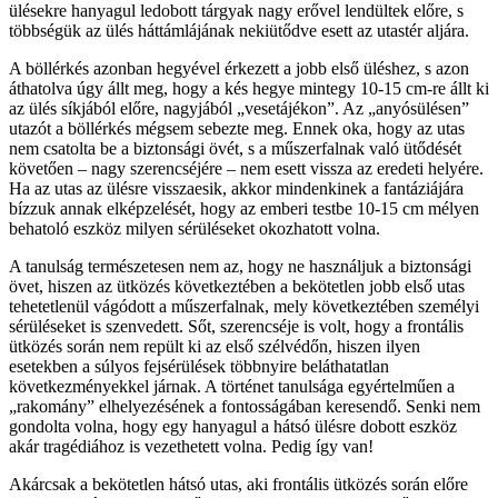
ülésekre hanyagul ledobott tárgyak nagy erővel lendültek előre, s
többségük az ülés háttámlájának nekiütődve esett az utastér aljára.
A böllérkés azonban hegyével érkezett a jobb első üléshez, s azon
áthatolva úgy állt meg, hogy a kés hegye mintegy 10-15 cm-re állt ki
az ülés síkjából előre, nagyjából „vesetájékon”. Az „anyósülésen”
utazót a böllérkés mégsem sebezte meg. Ennek oka, hogy az utas
nem csatolta be a biztonsági övét, s a műszerfalnak való ütődését
követően – nagy szerencséjére – nem esett vissza az eredeti helyére.
Ha az utas az ülésre visszaesik, akkor mindenkinek a fantáziájára
bízzuk annak elképzelését, hogy az emberi testbe 10-15 cm mélyen
behatoló eszköz milyen sérüléseket okozhatott volna.
A tanulság természetesen nem az, hogy ne használjuk a biztonsági
övet, hiszen az ütközés következtében a bekötetlen jobb első utas
tehetetlenül vágódott a műszerfalnak, mely következtében személyi
sérüléseket is szenvedett. Sőt, szerencséje is volt, hogy a frontális
ütközés során nem repült ki az első szélvédőn, hiszen ilyen
esetekben a súlyos fejsérülések többnyire beláthatatlan
következményekkel járnak. A történet tanulsága egyértelműen a
„rakomány” elhelyezésének a fontosságában keresendő. Senki nem
gondolta volna, hogy egy hanyagul a hátsó ülésre dobott eszköz
akár tragédiához is vezethetett volna. Pedig így van!
Akárcsak a bekötetlen hátsó utas, aki frontális ütközés során előre