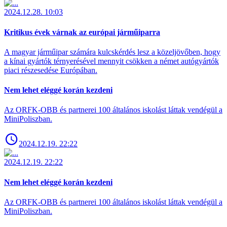
2024.12.28. 10:03
Kritikus évek várnak az európai járműiparra
A magyar járműipar számára kulcskérdés lesz a közeljövőben, hogy
a kínai gyártók térnyerésével mennyit csökken a német autógyártók
piaci részesedése Európában.
Nem lehet eléggé korán kezdeni
Az ORFK-OBB és partnerei 100 általános iskolást láttak vendégül a
MiniPoliszban.
2024.12.19. 22:22
2024.12.19. 22:22
Nem lehet eléggé korán kezdeni
Az ORFK-OBB és partnerei 100 általános iskolást láttak vendégül a
MiniPoliszban.