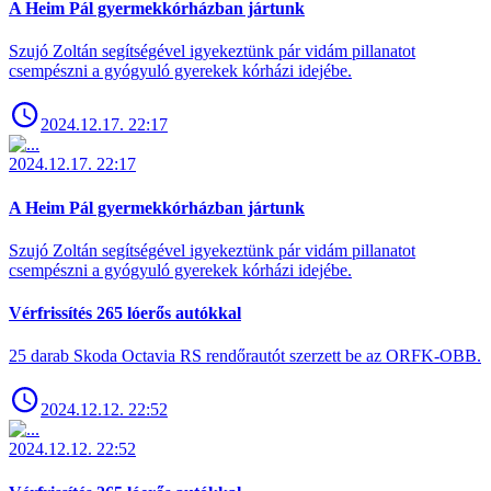
A Heim Pál gyermekkórházban jártunk
Szujó Zoltán segítségével igyekeztünk pár vidám pillanatot
csempészni a gyógyuló gyerekek kórházi idejébe.
2024.12.17. 22:17
2024.12.17. 22:17
A Heim Pál gyermekkórházban jártunk
Szujó Zoltán segítségével igyekeztünk pár vidám pillanatot
csempészni a gyógyuló gyerekek kórházi idejébe.
Vérfrissítés 265 lóerős autókkal
25 darab Skoda Octavia RS rendőrautót szerzett be az ORFK-OBB.
2024.12.12. 22:52
2024.12.12. 22:52