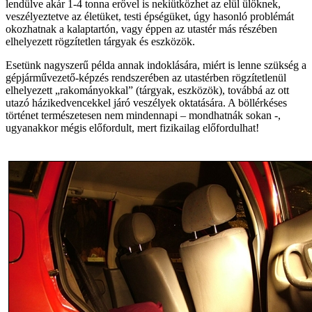
lendülve akár 1-4 tonna erővel is nekiütközhet az elül ülőknek,
veszélyeztetve az életüket, testi épségüket, úgy hasonló problémát
okozhatnak a kalaptartón, vagy éppen az utastér más részében
elhelyezett rögzítetlen tárgyak és eszközök.
Esetünk nagyszerű példa annak indoklására, miért is lenne szükség a
gépjárművezető-képzés rendszerében az utastérben rögzítetlenül
elhelyezett „rakományokkal” (tárgyak, eszközök), továbbá az ott
utazó házikedvencekkel járó veszélyek oktatására. A böllérkéses
történet természetesen nem mindennapi – mondhatnák sokan -,
ugyanakkor mégis előfordult, mert fizikailag előfordulhat!