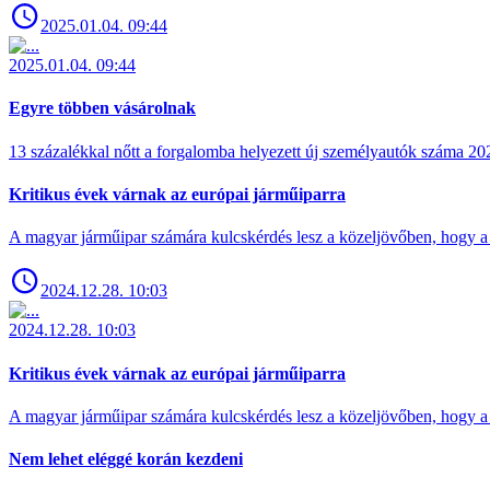
2025.01.04. 09:44
2025.01.04. 09:44
Egyre többen vásárolnak
13 százalékkal nőtt a forgalomba helyezett új személyautók száma 
Kritikus évek várnak az európai járműiparra
A magyar járműipar számára kulcskérdés lesz a közeljövőben, hogy a 
2024.12.28. 10:03
2024.12.28. 10:03
Kritikus évek várnak az európai járműiparra
A magyar járműipar számára kulcskérdés lesz a közeljövőben, hogy a 
Nem lehet eléggé korán kezdeni