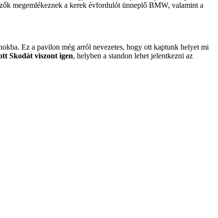
endezők megemlékeznek a kerek évfordulót ünneplő BMW, valamint a
okba. Ez a pavilon még arról nevezetes, hogy ott kaptunk helyet mi
ott Skodát viszont igen
, helyben a standon lehet jelentkezni az