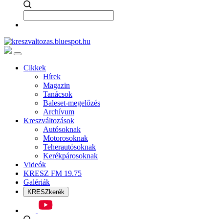
Cikkek
Hírek
Magazin
Tanácsok
Baleset-megelőzés
Archívum
Kreszváltozások
Autósoknak
Motorosoknak
Teherautósoknak
Kerékpárosoknak
Videók
KRESZ FM 19.75
Galériák
KRESZkerék