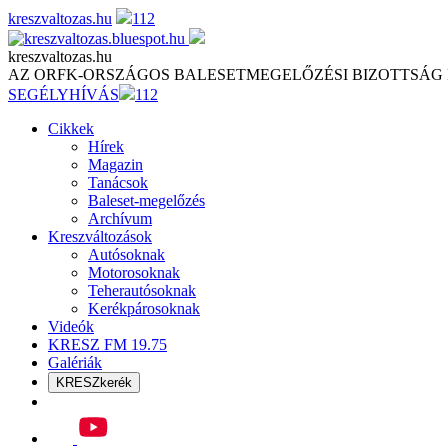
Skip
kreszvaltozas.hu
112
to
content
kreszvaltozas.hu
AZ ORFK-ORSZÁGOS BALESETMEGELŐZÉSI BIZOTTSÁG
SEGÉLYHÍVÁS
112
Cikkek
Hírek
Magazin
Tanácsok
Baleset-megelőzés
Archívum
Kreszváltozások
Autósoknak
Motorosoknak
Teherautósoknak
Kerékpárosoknak
Videók
KRESZ FM 19.75
Galériák
KRESZkerék