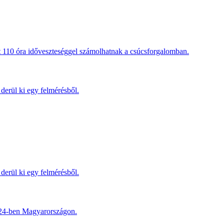
t 110 óra időveszteséggel számolhatnak a csúcsforgalomban.
derül ki egy felmérésből.
derül ki egy felmérésből.
2024-ben Magyarországon.