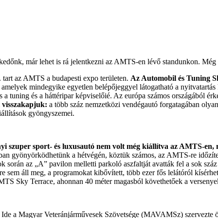
élkedőnk, már lehet is rá jelentkezni az AMTS-en lévő standunkon. Még 
. tart az AMTS a budapesti expo területen.
Az Automobil és Tuning S
 amelyek mindegyike egyetlen belépőjeggyel látogatható a nyitvatartás 
tuning és a háttéripar képviselőié. Az európa számos országából érkező, 
l visszakapjuk:
a több száz nemzetközi vendégautó forgatagában olyan
iállítások gyöngyszemei.
yi szuper sport- és luxusautó nem volt még kiállítva az AMTS-en, m
iban gyönyörködhetünk a hétvégén, köztük számos, az AMTS-re időzítet
során az „A” pavilon melletti parkoló aszfaltját avatták fel a sok szá
 sem áll meg, a programokat kibővített, több ezer fős lelátóról kísérhe
MTS Sky Terrace, ahonnan 40 méter magasból követhetőek a versenye
. Ide a Magyar Veteránjárművesek Szövetsége (MAVAMSz) szervezte öss