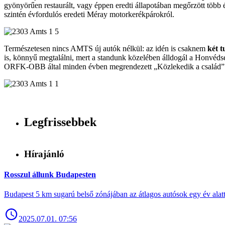
gyönyörűen restaurált, vagy éppen eredti állapotában megőrzött több
szintén évfordulós eredeti Méray motorkerékpárokról.
Természetesen nincs AMTS új autók nélkül: az idén is csaknem
két t
is, könnyű megtalálni, mert a standunk közelében álldogál a Honvéds
ORFK-OBB által minden évben megrendezett „Közlekedik a család” vet
Legfrissebbek
Hírajánló
Rosszul állunk Budapesten
Budapest 5 km sugarú belső zónájában az átlagos autósok egy év alat
2025.07.01. 07:56