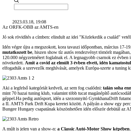
2023.03.18, 19:08
Az ORFK-OBB az AMTS-en
Jó sok rövidítés a címben: elindult az idei "Közlekedik a család" vet
Idén végre újra a megszokott, kora tavaszi időpontban, március 17-19
mutatkozott be
, hiszen show tíz autós rendezvényt tömörít magában,
120.000 négyzetmétert foglalnak el. A legnagyobb csarnok ez évben is a 
növekedett.
Amit a covid az elmúlt 3 évben elvett, idén kamatostu
elfogadták a szervezők meghívását, amelyek Európa-szerte a tuning k
Aki a legfelső kategóriát kedveli, az sem fog csalódni:
talán soha enn
mint 70 hazai tuning klub, valamint több tucat magánépítő autócsodá
géppel.Ha pedig autósport, idén a szezonnyitó GymkhanaDrift futamok 
a II. AMTS Park Drift Kupa keretei között. A pályán a show egy percre
Bungee Hungary csapatának köszönhetően idén először debütál az A
A múlt is jelen van a show-n:
a Classic Autó-Motor Show képében