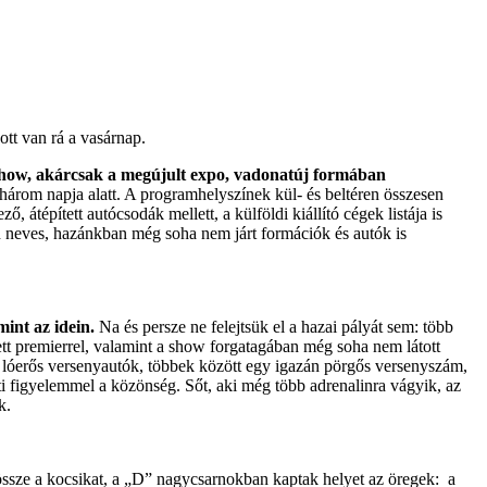
ott van rá a vasárnap.
how, akárcsak a megújult expo, vadonatúj formában
három napja alatt. A programhelyszínek kül- és beltéren összesen
átépített autócsodák mellett, a külföldi kiállító cégek listája is
 neves, hazánkban még soha nem járt formációk és autók is
int az idein.
Na és persze ne felejtsük el a hazai pályát sem: több
t premierrel, valamint a show forgatagában még soha nem látott
z lóerős versenyautók, többek között egy igazán pörgős versenyszám,
ti figyelemmel a közönség. Sőt, aki még több adrenalinra vágyik, az
k.
ze a kocsikat, a „D” nagycsarnokban kaptak helyet az öregek: a