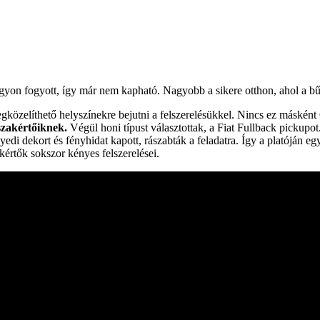
gyon fogyott, így már nem kapható. Nagyobb a sikere otthon, ahol a bű
közelíthető helyszínekre bejutni a felszerelésükkel. Nincs ez máskén
 szakértőiknek.
Végül honi típust választottak, a Fiat Fullback pickupot.
gyedi dekort és fényhidat kapott, rászabták a feladatra. Így a platóján 
értők sokszor kényes felszerelései.