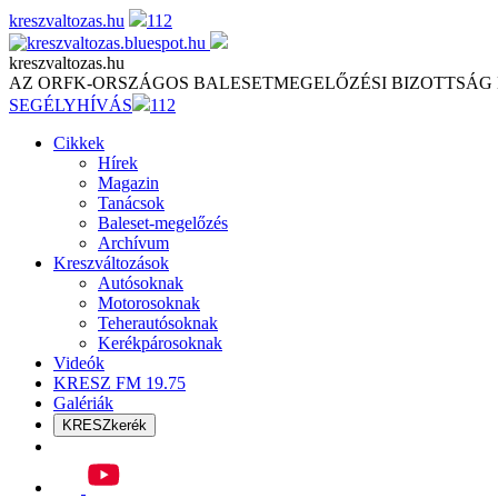
Skip
kreszvaltozas.hu
112
to
content
kreszvaltozas.hu
AZ ORFK-ORSZÁGOS BALESETMEGELŐZÉSI BIZOTTSÁG
SEGÉLYHÍVÁS
112
Cikkek
Hírek
Magazin
Tanácsok
Baleset-megelőzés
Archívum
Kreszváltozások
Autósoknak
Motorosoknak
Teherautósoknak
Kerékpárosoknak
Videók
KRESZ FM 19.75
Galériák
KRESZkerék