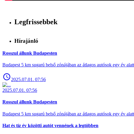
Legfrissebbek
Hírajánló
Rosszul állunk Budapesten
Budapest 5 km sugarú belső zónájában az átlagos autósok egy év alat
2025.07.01. 07:56
2025.07.01. 07:56
Rosszul állunk Budapesten
Budapest 5 km sugarú belső zónájában az átlagos autósok egy év alat
Hat és tíz év közötti autót vennének a legtöbben