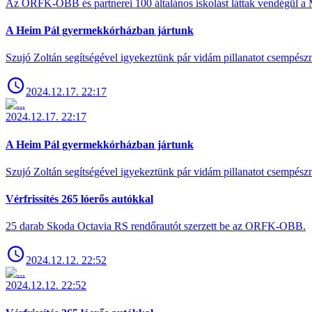
Az ORFK-OBB és partnerei 100 általános iskolást láttak vendégül a 
A Heim Pál gyermekkórházban jártunk
Szujó Zoltán segítségével igyekeztünk pár vidám pillanatot csempész
2024.12.17. 22:17
2024.12.17. 22:17
A Heim Pál gyermekkórházban jártunk
Szujó Zoltán segítségével igyekeztünk pár vidám pillanatot csempész
Vérfrissítés 265 lóerős autókkal
25 darab Skoda Octavia RS rendőrautót szerzett be az ORFK-OBB.
2024.12.12. 22:52
2024.12.12. 22:52