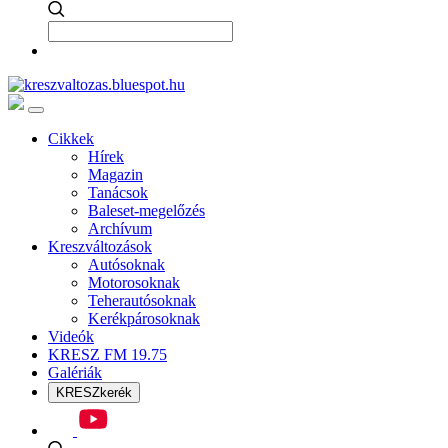
Cikkek
Hírek
Magazin
Tanácsok
Baleset-megelőzés
Archívum
Kreszváltozások
Autósoknak
Motorosoknak
Teherautósoknak
Kerékpárosoknak
Videók
KRESZ FM 19.75
Galériák
KRESZkerék