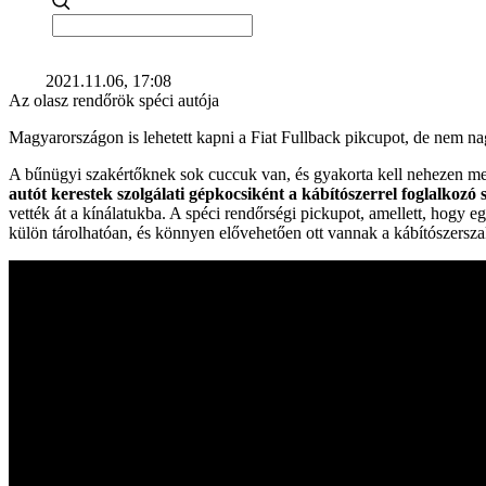
2021.11.06, 17:08
Az olasz rendőrök spéci autója
Magyarországon is lehetett kapni a Fiat Fullback pikcupot, de nem na
A bűnügyi szakértőknek sok cuccuk van, és gyakorta kell nehezen meg
autót kerestek szolgálati gépkocsiként a kábítószerrel foglalkozó
vették át a kínálatukba. A spéci rendőrségi pickupot, amellett, hogy e
külön tárolhatóan, és könnyen elővehetően ott vannak a kábítószerszak