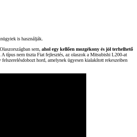
nügyiek is használják.
t Olaszországban sem,
ahol egy kellően mozgékony és jól terhelhető
 A típus nem tiszta Fiat fejlesztés, az olaszok a Mitsubishi L200-at
egy felszerelésdobozt hord, amelynek ügyesen kialakított rekeszeiben