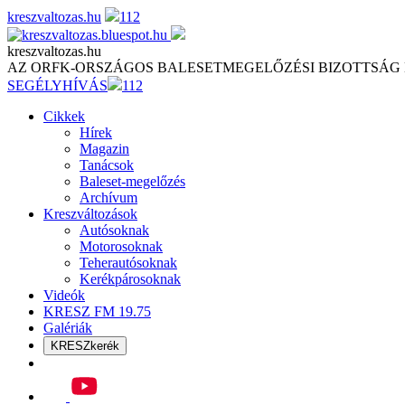
Skip
kreszvaltozas.hu
112
to
content
kreszvaltozas.hu
AZ ORFK-ORSZÁGOS BALESETMEGELŐZÉSI BIZOTTSÁG
SEGÉLYHÍVÁS
112
Cikkek
Hírek
Magazin
Tanácsok
Baleset-megelőzés
Archívum
Kreszváltozások
Autósoknak
Motorosoknak
Teherautósoknak
Kerékpárosoknak
Videók
KRESZ FM 19.75
Galériák
KRESZkerék