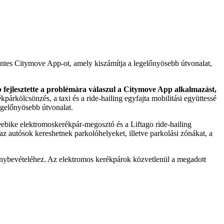
entes Citymove App-ot, amely kiszámítja a legelőnyösebb útvonalat,
fejlesztette a problémára válaszul a Citymove App alkalmazást,
párkölcsönzés, a taxi és a ride-hailing egyfajta mobilitási együttessé
 legelőnyösebb útvonalat.
Freebike elektromoskerékpár-megosztó és a Liftago ride-hailing
 az autósok kereshetnek parkolóhelyeket, illetve parkolási zónákat, a
igénybevételéhez. Az elektromos kerékpárok közvetlenül a megadott