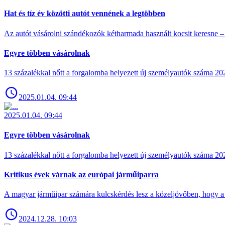
Hat és tíz év közötti autót vennének a legtöbben
Az autót vásárolni szándékozók kétharmada használt kocsit keresne – 
Egyre többen vásárolnak
13 százalékkal nőtt a forgalomba helyezett új személyautók száma 
2025.01.04. 09:44
2025.01.04. 09:44
Egyre többen vásárolnak
13 százalékkal nőtt a forgalomba helyezett új személyautók száma 
Kritikus évek várnak az európai járműiparra
A magyar járműipar számára kulcskérdés lesz a közeljövőben, hogy a 
2024.12.28. 10:03