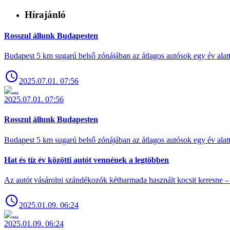
Hírajánló
Rosszul állunk Budapesten
Budapest 5 km sugarú belső zónájában az átlagos autósok egy év alat
2025.07.01. 07:56
2025.07.01. 07:56
Rosszul állunk Budapesten
Budapest 5 km sugarú belső zónájában az átlagos autósok egy év alat
Hat és tíz év közötti autót vennének a legtöbben
Az autót vásárolni szándékozók kétharmada használt kocsit keresne – 
2025.01.09. 06:24
2025.01.09. 06:24