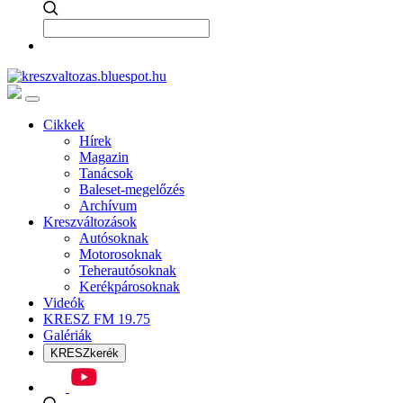
Cikkek
Hírek
Magazin
Tanácsok
Baleset-megelőzés
Archívum
Kreszváltozások
Autósoknak
Motorosoknak
Teherautósoknak
Kerékpárosoknak
Videók
KRESZ FM 19.75
Galériák
KRESZkerék