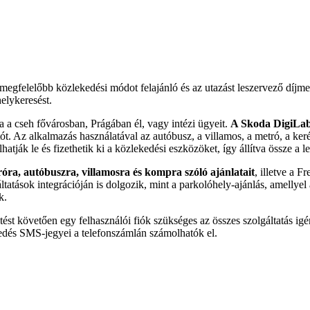
megfelelőbb közlekedési módot felajánló és az utazást leszervező díjm
helykeresést.
a a cseh fővárosban, Prágában él, vagy intézi ügyeit.
A Skoda DigiLab 
. Az alkalmazás használatával az autóbusz, a villamos, a metró, a kerék
lhatják le és fizethetik ki a közlekedési eszközöket, így állítva össze a
óra, autóbuszra, villamosra és kompra szóló ajánlatait
, illetve a 
ltatások integrációján is dolgozik, mint a parkolóhely-ajánlás, amellyel
k.
ltést követően egy felhasználói fiók szükséges az összes szolgáltatás 
ekedés SMS-jegyei a telefonszámlán számolhatók el.