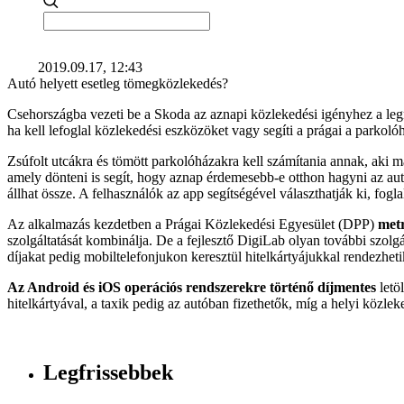
2019.09.17, 12:43
Autó helyett esetleg tömegközlekedés?
Csehországba vezeti be a Skoda az aznapi közlekedési igényhez a leg
ha kell lefoglal közlekedési eszközöket vagy segíti a prágai a parkoló
Zsúfolt utcákra és tömött parkolóházakra kell számítania annak, aki m
amely dönteni is segít, hogy aznap érdemesebb-e otthon hagyni az autót
állhat össze. A felhasználók az app segítségével választhatják ki, fogla
Az alkalmazás kezdetben a Prágai Közlekedési Egyesület (DPP)
metr
szolgáltatását kombinálja. De a fejlesztő DigiLab olyan további szolgá
díjakat pedig mobiltelefonjukon keresztül hitelkártyájukkal rendezheti
Az Android és iOS operációs rendszerekre történő díjmentes
letö
hitelkártyával, a taxik pedig az autóban fizethetők, míg a helyi közl
Legfrissebbek