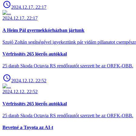
2024.12.17. 22:17
2024.12.17. 22:17
A Heim Pál gyermekkórházban jártunk
Szujó Zoltán segítségével igyekeztünk pár vidám pillanatot csempész
Vérfrissítés 265 lóerős autókkal
25 darab Skoda Octavia RS rendőrautót szerzett be az ORFK-OBB.
2024.12.12. 22:52
2024.12.12. 22:52
Vérfrissítés 265 lóerős autókkal
25 darab Skoda Octavia RS rendőrautót szerzett be az ORFK-OBB.
Bevetné a Toyota az AI-t