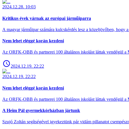
2024.12.28. 10:03
Kritikus évek várnak az európai járműiparra
A magyar járműipar számára kulcskérdés lesz a közeljövőben, hogy a 
Nem lehet eléggé korán kezdeni
Az ORFK-OBB és partnerei 100 általános iskolást láttak vendégül a 
2024.12.19. 22:22
2024.12.19. 22:22
Nem lehet eléggé korán kezdeni
Az ORFK-OBB és partnerei 100 általános iskolást láttak vendégül a 
A Heim Pál gyermekkórházban jártunk
Szujó Zoltán segítségével igyekeztünk pár vidám pillanatot csempész