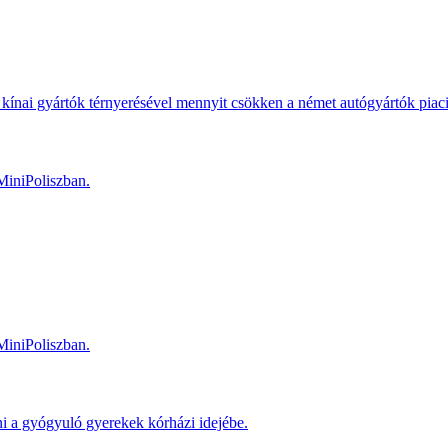
kínai gyártók térnyerésével mennyit csökken a német autógyártók piac
MiniPoliszban.
MiniPoliszban.
ni a gyógyuló gyerekek kórházi idejébe.